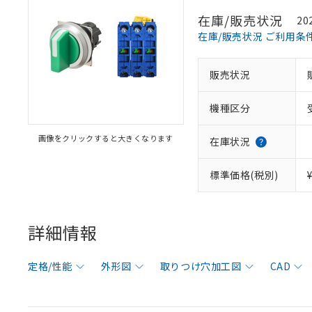
在庫/販売状況
20
在庫/販売状況 ご利用条
販売状況
機種区分
画像をクリックすると大きくなります
在庫状況
標準価格(税別)
詳細情報
定格/性能
外形図
取りつけ穴加工図
CAD