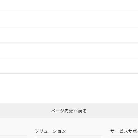
情報更新：2
情報更新：2
ードすることができます。
情報更新：
ログイン/会員登録
適合状況については、「カスタマーサポートセンタ お客様相談室」または貴社
みください。
非含有証明書
※3
ページ先頭へ戻る
ダウンロードはこちら
ソリューション
サービスサポ