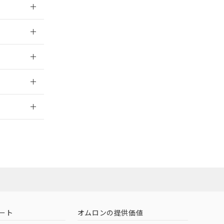
026/05/21
026/05/21
2026/7/29
担当オムロン
お問い合わせ
ート
オムロンの提供価値