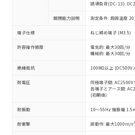
のであり、閲
ます。
Cr(Ⅵ)(六価クロム) : 
フタル酸エステル類の４
誘導負荷(DC-13): DC24
○
一定数以
DBP(フタル酸ジブチル) :
い。
当社は貴社製
DEHP(フタル酸ビス(2-エ
正式な納期状
置等に一切使
開閉能力説明
測定条件: 周囲温度 2
当社販売員に
※2 対応予定月
△
一定数に
当社は、貴社
オムロン制御
また当社は、
※2 環境保護使
在庫状況およ
部品在庫の切り替
たしません。
端子仕様
ねじ締め端子 (M3.5)
－
在庫なし
す。
「ｅ」：有害物質
機器販売
マイパーツ機
「10」：通常の
許容操作頻度
電気的: 最大30回/分
ている必要が
味します。
機械的: 最大30回/分
空
受注生産
お客様が当ウ
※3 非含有証明
「－」：未確認で
白
が、当社の製
絶縁抵抗
100MΩ以上 (DC500V
さい。
下記の非含有証明
※当社の共同
耐電圧
同極端子間: AC2500V 5
いる法人を指
EU RoHS指令（
各端子とアース間: AC250
51物質の非含有証
(初期値)
※本証明書は発行
また、RoHS指
混在することから
耐振動
10～55Hz 複振幅 1.
既に当社にて対応
り割愛しておりま
耐衝撃
誤動作: 最大1000m/s