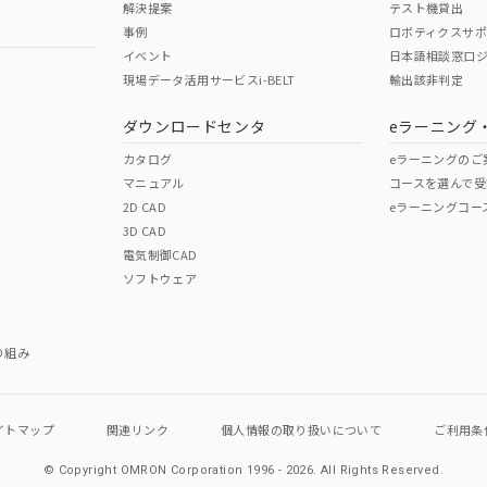
解決提案
テスト機貸出
事例
ロボティクスサ
イベント
日本語相談窓口
現場データ活用サービスi-BELT
輸出該非判定
I)
PBBs
PBDEs
DBP
ダウンロードセンタ
eラーニング
カタログ
eラーニングのご
マニュアル
コースを選んで受
O
O
O
2D CAD
eラーニングコー
3D CAD
電気制御CAD
在庫等で未対応品が混在する可能性があります。
ソフトウェア
問い合わせください。
この製品のRoHS/REACH対応
り組み
イトマップ
関連リンク
個人情報の
取り扱いについて
ご利用条
© Copyright OMRON Corporation 1996 - 2026.
All Rights Reserved.