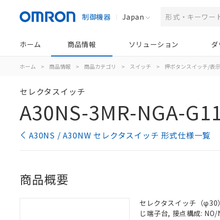
制御機器
Japan
ホーム
商品情報
ソリューション
ダ
ホーム
>
商品情報
>
商品カテゴリ
>
スイッチ
>
押ボタンスイッチ/表
セレクタスイッチ
A30NS-3MR-NGA-G1
A30NS / A30NW セレクタスイッチ 形式仕様一覧
商品概要
セレクタスイッチ（φ30）,
じ端子台, 接点構成: NO/