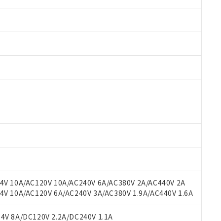
 RoHS指令（10物質）の非含有に対応した製品が提供可能な商品です
oHS指令（10物質）の非含有に対応した製品に切り替える予定のある
 RoHS指令（10物質）の非含有に非対応の商品で、対応品を出す予
 RoHS指令（10物質）の非含有の対応状況を調査中または確認中の
ンス料など無形物で、有害物質有無と関係のない商品です。
○×表
より、非含有部品としていたものが、含有品と判明した場合などやむ
みいただき、同意のうえご利用ください。
材料含有率が中国RoHSの基準値以下であることを示します。
材料含有率が中国RoHSの基準値を超えていることを示します。
、当社制御機器事業取扱商品の当社在庫状況および標準価格(税抜)
ら貴社製品のうち、外国為替および外国貿易法に定める商品（以下｢
質）：
V 10A/AC120V 10A/AC240V 6A/AC380V 2A/AC440V 2A
す。当社販売部門へお問い合わせください。
 水銀(Hg) 1000ppm以下、 カドミウム(Cd) 100ppm以下、
たは国外への提供する場合は、日本国政府の輸出許可(または役務取
 10A/AC120V 6A/AC240V 3A/AC380V 1.9A/AC440V 1.6A
000ppm以下、ポリ臭化ビフェニル類(PBB) 1000ppm以下、ポリ臭化ジフェニルエーテル類(P
事業取扱商品の中には、本サービスの対象外となる商品もあること
手続きをとります。
キシル) (DEHP)(別名：DOP) 1000ppm以下、フタル酸ブチルベンジル（BBP） 100
(GB/T26572)：
以下、フタル酸ジイソブチル (DIBP) 1000ppm以下
び標準価格照会結果は、記載している更新日時点での社内データに
物を破棄する場合は、完全に破砕するなど、違法に輸出されないよ
(水銀) : 1000ppm、 Cd(カドミウム) : 100ppm、
V 8A/DC120V 2.2A/DC240V 1.1A
業用監視および制御機器に対する適用除外項目は除く。