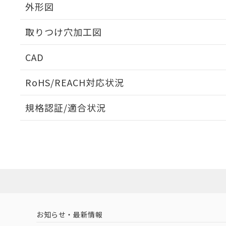
外形図
取りつけ穴加工図
CAD
ログイン/会員登録いただくと、CADデータをダウンロ
RoHS/REACH対応状況
規格認証/適合状況
EU RoHS
注意事項・凡例
A30NS-3MR-NGA-G111-NNについての規格認証/
営業員または販売店にお問い合わせください。
ダウンロードデータをご利用いただく前に、以下を必ずお読
対応状況
対応予定月
※1
※2
ソフトウェアの使用条件
対応済み
お知らせ・最新情報
中国 RoHS
注意事項・凡例