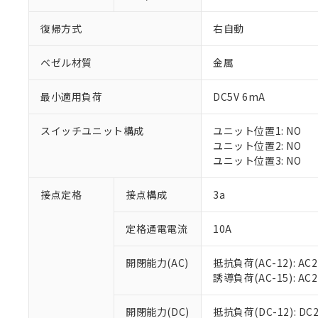
復帰方式
右自動
ベゼル材質
金属
最小適用負荷
DC5V 6mA
※1 対応状況
スイッチユニット構成
ユニット位置1: NO
対応済み：EU
ユニット位置2: NO
対応予定：EU R
ユニット位置3: NO
対応予定なし：EU
調査・確認中：EU
ご利用条件
接点定格
接点構成
3a
非該当品：ライセ
※1 中国RoHS
仕入先様の事情に
定格通電電流
10A
があります。
以下の条件をお読
「○」：最大均質
「×」：最大均質
本サービスは
当社は、これ
*EU RoHS指令（10物
開閉能力(AC)
抵抗負荷(AC-12): AC24
「－」：未確認で
鉛(Pb) 1000ppm以下、
くものです。
う）を輸出ま
誘導負荷(AC-15): AC24V
記
説明
六価クロム(Cr(Ⅵ)) 1
当社制御機器
などの必要な
フタル酸ビス(2-エチルヘ
号
*中国RoHS10物質の基準値 
ル（DBP） 1000ppm
在庫状況およ
当社は規制貨
Pb(鉛) :1000ppm、 Hg
開閉能力(DC)
抵抗負荷(DC-12): DC24
但し、RoHS指令で産