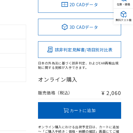
2D CADデータ
在庫・価格
無料テスト機
3D CADデータ
該非判定見解書/項目別対比表
日本の外為法に基づく該非判定、およびEAR再輸出規
制に関する見解が入手できます。
オンライン購入
¥ 2,060
販売価格（税込）
カートに追加
オンライン購入における出荷予定日は、カートに追加
～「ご購入手続き：価格・納期の確認」画面にてご確