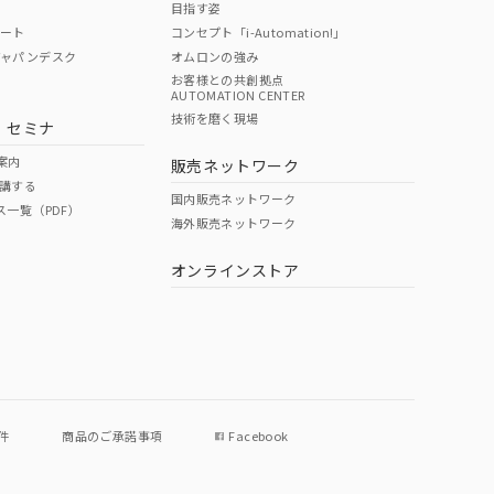
目指す姿
ポート
コンセプト「i-Automation!」
ジャパンデスク
オムロンの強み
お客様との共創拠点
AUTOMATION CENTER
DIBP
BBP
DEHP
環境保護
技術を磨く現場
・セミナ
使用期限
案内
販売ネットワーク
講する
O
O
O
e
国内販売ネットワーク
ス一覧（PDF）
海外販売ネットワーク
オンラインストア
状況ページへ
件
商品のご承諾事項
Facebook