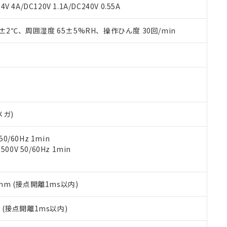
覧された時点での実際の在庫および標準価格とは異なる場合がある
1000ppm、 PBBs(ポリ臭化ビフェニル類) : 1000ppm、 PBDEs(ポリ臭化ジフェニルエーテル類
物質については閾値を超える意図的な使用がないことを確認しています。
V 4A/DC120V 1.1A/DC240V 0.55A
上の在庫あり
 1000ppm、 DIBP(フタル酸ジイソブチル) : 1000ppm、 BBP(フタル酸ブチルベンジル) :
品を、核兵器、ミサイル、化学兵器、生物兵器またはその他武器並
チルヘキシル)) : 1000ppm
況および標準価格はお客様のお取引先、またはお客様担当のオムロ
用いたしません。
0±2℃、周囲湿度 65±5%RH、操作ひん度 30回/min
ご相談ください。
は満たないが在庫あり
製品を第三者に販売する場合は、上記1、2および3の内容を当該第
機器販売店や当社販売拠点は「
販売ネットワーク
」をご確認くだ
販売先および販売に係わる関係者が違法に輸出するおそれがある場
用期限
び標準価格結果を当社の事前の承諾なく第三者に漏洩または開示し
え状況などにより、予定月が前後することがあります。
(最新の在庫状況については、お客様のお取引先、またはお客様担当
（10物質）のすべてが基準値以下であることを示します。
店・当社販売員にご確認ください)
能（部品リスト作成サービス）をご利用いただくには、I-Webメン
使用状況下において有害物質が外部に漏えいし、環境に深刻な影響を
あります。
機種、また在庫状況の情報を公開していない機種
ェブサイト上で当社にご登録された部品リストについて、当社およ
書ダウンロード
す。当社販売部門へお問い合わせください。
品・サービスに関するお客様との取引・商談に必要な範囲で利用す
合意する
キャンセル
メガ)
書をダウンロードすることができます。
利用者とは、
"個人情報の共同利用に関して"
の「1.共同利用者の
0/60Hz 1min
します。
10物質）の非含有証明書
0V 50/60Hz 1min
明書（当社基準）
日時点で非含有を証明するもので、過去に遡って非含有を証明するも
令のフタル酸エステル類４物質の対応では、対応完了までの期間は出
備考欄に対応日を記載しておりました。
5mm (接点開離1ms以内)
品への在庫切替を完了していることから、特段のことがない限り、20
す。
2
(接点開離1ms以内)