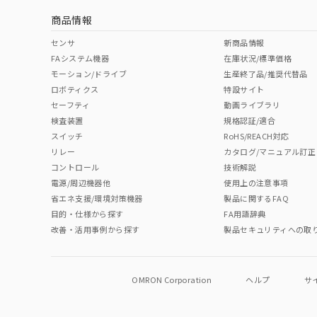
商品情報
中国 RoHS表
※1 ※2
センサ
新商品情報
FAシステム機器
在庫状況/標準価格
Pb
Hg
Cd
Cr(V
モーション/ドライブ
生産終了品/推奨代替品
ロボティクス
特設サイト
セーフティ
動画ライブラリ
検査装置
規格認証/適合
O
O
O
O
スイッチ
RoHS/REACH対応
リレー
カタログ/マニュアル訂正
コントロール
技術解説
"対応済み"や非含有の記載がされた商品であっても、流通
電源/周辺機器他
使用上の注意事項
非含有品が必要な際は、弊社営業部門もしくは販売店へお
省エネ支援/環境対策機器
製品に関するFAQ
目的・仕様から探す
FA用語辞典
改善・活用事例から探す
製品セキュリティへの取
OMRON Corporation
ヘルプ
サ