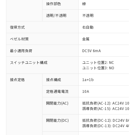
操作部色
緑
透明/不透明
不透明
復帰方式
右自動
ベゼル材質
金属
最小適用負荷
DC5V 6mA
スイッチユニット構成
ユニット位置2: NC
ユニット位置3: NO
接点定格
接点構成
1a+1b
定格通電電流
10A
開閉能力(AC)
抵抗負荷(AC-12): AC24V 10A/A
誘導負荷(AC-15): AC24V 10A/AC
※1 対応状況
開閉能力(DC)
抵抗負荷(DC-12): DC24V 8A/DC
誘導負荷(DC-13): DC24V 4A/DC
対応済み：EU RoHS指令（10物質）の