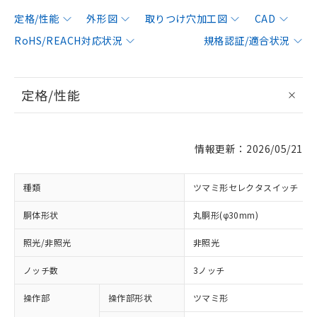
定格/性能
外形図
取りつけ穴加工図
CAD
RoHS/REACH対応状況
規格認証/適合状況
定格/性能
情報更新：2026/05/21
種類
ツマミ形セレクタスイッチ
胴体形状
丸胴形(φ30mm)
照光/非照光
非照光
ノッチ数
3ノッチ
操作部
操作部形状
ツマミ形