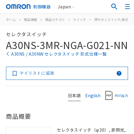
制御機器
Japan
ホーム
>
商品情報
>
商品カテゴリ
>
スイッチ
>
押ボタンスイッチ/表示灯
セレクタスイッチ
A30NS-3MR-NGA-G021-NN
A30NS / A30NW セレクタスイッチ 形式仕様一覧
マイリストに追加
日本語
English
PDF出力
商品概要
セレクタスイッチ（φ30）, 非照光,