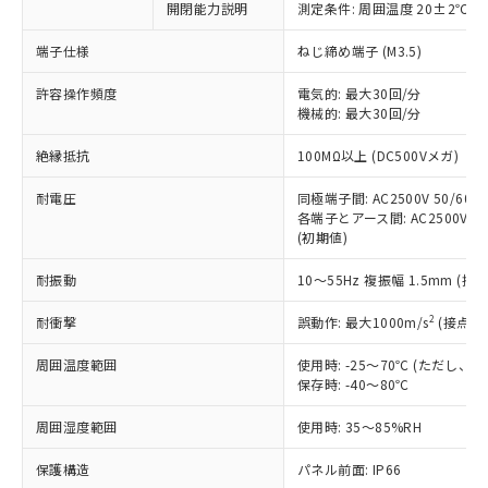
非含有に対応した製品が提供可能な商品で
開閉能力説明
測定条件: 周囲温度 20±2℃、
す。
端子仕様
ねじ締め端子 (M3.5)
対応予定：EU RoHS指令（10物質）の非含
ご利用条件
有に対応した製品に切り替える予定のある
許容操作頻度
電気的: 最大30回/分
商品です。
機械的: 最大30回/分
対応予定なし：EU RoHS指令（10物質）の
以下の条件をお読みいただき、同意のうえ
非含有に非対応の商品で、対応品を出す予
絶縁抵抗
100MΩ以上 (DC500Vメガ)
ご利用ください。
定はありません。
調査・確認中：EU RoHS指令（10物質）の
耐電圧
同極端子間: AC2500V 50/60Hz
本サービスは、当社制御機器事業取扱
※1 中国RoHS○×表
非含有の対応状況を調査中または確認中の
各端子とアース間: AC2500V 50/
商品の当社在庫状況および標準価格
商品です。
(初期値)
(税抜)を提供させていただくもので
「○」：最大均質材料含有率が中国RoHSの
非該当品：ライセンス料など無形物で、有
す。
基準値以下であることを示します。
耐振動
10～55Hz 複振幅 1.5mm (接
害物質有無と関係のない商品です。
当社制御機器事業取扱商品の中には、
「×」：最大均質材料含有率が中国RoHSの
仕入先様の事情により、非含有部品として
本サービスの対象外となる商品もある
2
耐衝撃
誤動作: 最大1000m/s
(接点開
基準値を超えていることを示します。
いたものが、含有品と判明した場合などや
当社は、これら貴社製品のうち、外国
ことをご了承ください。
「－」：未確認です。当社販売部門へお問
むを得ず変更することがあります。
為替および外国貿易法に定める商品
在庫状況および標準価格照会結果は、
周囲温度範囲
使用時: -25～70℃ (ただし
い合わせください。
（以下｢規制貨物等」という）を輸出
記載している更新日時点での社内デー
保存時: -40～80℃
*EU RoHS指令（10物質）：
または国外への提供する場合は、日本
記
タに基づき作成されるものであり、閲
説明
鉛(Pb) 1000ppm以下、 水銀(Hg) 1000ppm以下、 カド
*中国RoHS10物質の基準値 (GB/T26572)：
国政府の輸出許可(または役務取引許
周囲湿度範囲
使用時: 35～85%RH
号
覧された時点での実際の在庫および標
ミウム(Cd) 100ppm以下、
Pb(鉛) :1000ppm、 Hg(水銀) : 1000ppm、 Cd(カドミウ
可)を取得するなどの必要な手続きを
六価クロム(Cr(Ⅵ)) 1000ppm以下、ポリ臭化ビフェニル
ム) : 100ppm、
準価格とは異なる場合があることをご
類(PBB) 1000ppm以下、ポリ臭化ジフェニルエーテル類
Cr(Ⅵ)(六価クロム) : 1000ppm、 PBBs(ポリ臭化ビフェ
保護構造
とります。
パネル前面: IP66
了承ください。
(PBDE) 1000ppm以下、フタル酸ビス(2-エチルヘキシ
○
一定数以上の在庫あり
ニル類) : 1000ppm、 PBDEs(ポリ臭化ジフェニルエーテ