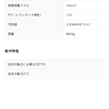
当社は規制貨物を破棄する場合は、完
ル) (DEHP)(別名：DOP) 1000ppm以下、フタル酸ブチ
正式な納期状況および標準価格はお客
ル類) : 1000ppm、
感電保護クラス
Class II
ルベンジル（BBP） 1000ppm以下、フタル酸ジブチル
全に破砕するなど、違法に輸出されな
DBP(フタル酸ジブチル) : 1000ppm、 DIBP(フタル酸ジ
様のお取引先、またはお客様担当のオ
（DBP） 1000ppm以下、フタル酸ジイソブチル
イソブチル) : 1000ppm、 BBP(フタル酸ブチルベンジ
△
一定数には満たないが在庫あり
いよう必要な手段を講じます。
ムロン制御機器販売店・当社販売員に
(DIBP) 1000ppm以下
ル) : 1000ppm、
PTI（トラッキング特性）
175
当社は貴社製品を、核兵器、ミサイ
但し、RoHS指令で産業用監視および制御機器に対する
DEHP(フタル酸ビス(2-エチルヘキシル)) : 1000ppm
ご相談ください。
適用除外項目は除く。
ル、化学兵器、生物兵器またはその他
－
在庫なし(最新の在庫状況につ
オムロン制御機器販売店や当社販売拠
フタル酸エステル類の４物質については閾値を超える意
汚染度
3 (EN60947-5-1)
武器並びにこれらの製造装置等に一切
いては、お客様のお取引先、ま
図的な使用がないことを確認しています。
点は「
販売ネットワーク
」をご確認
※2 環境保護使用期限
使用いたしません。
たはお客様担当のオムロン制御
ください。
質量
約60g
当社は、貴社製品を第三者に販売する
機器販売店・当社販売員にご確
在庫状況および標準価格結果を当社の
※2 対応予定月
「ｅ」：有害物質（10物質）のすべてが基
場合は、上記1、2および3の内容を当
認ください)
事前の承諾なく第三者に漏洩または開
準値以下であることを示します。
該第三者に通知します。また当社は、
示しないようお願いします。
動作特性
部品在庫の切り替え状況などにより、予定
「10」：通常の使用状況下において有害物
販売先および販売に係わる関係者が違
マイパーツ機能（部品リスト作成サー
空
受注生産機種、また在庫状況の
月が前後することがあります。
質が外部に漏えいし、環境に深刻な影響を
法に輸出するおそれがある場合は、取
ビス）をご利用いただくには、I-Web
白
情報を公開していない機種
及ぼさない年数を意味します。
り引きをいたしません。
メンバーズにご登録されている必要が
全体の動きに必要な力(TTF)
「－」：未確認です。当社販売部門へお問
あります。
い合わせください。
全体の動き(TT)
お客様が当ウェブサイト上で当社にご
※3 非含有証明書ダウンロード
登録された部品リストについて、当社
および当社の共同利用者が、当社の製
下記の非含有証明書をダウンロードするこ
品・サービスに関するお客様との取
とができます。
合意する
キャンセル
引・商談に必要な範囲で利用すること
をご了承ください。
EU RoHS指令（10物質）の非含有証明書
※当社の共同利用者とは、
"個人情報
51物質の非含有証明書（当社基準）