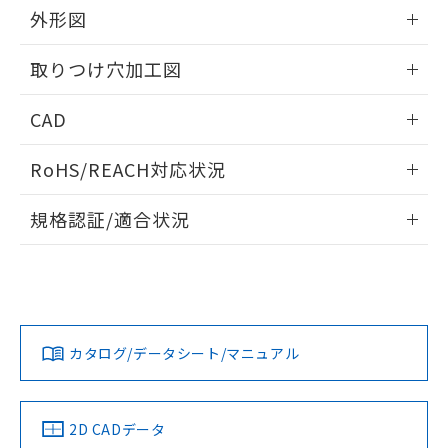
の共同利用に関して"
の「1.共同利
外形図
※本証明書は発行日時点で非含有を証明す
用者の範囲」に記載されている法人を
るもので、過去に遡って非含有を証明する
指します。
情報更新：2026/05/21
ものではありません。
取りつけ穴加工図
また、RoHS指令のフタル酸エステル類４
物質の対応では、対応完了までの期間は出
情報更新：2026/05/21
CAD
荷製品に未対応品が混在することから備考
欄に対応日を記載しておりました。
ログイン/会員登録いただくと、CADデータをダウンロー
既に当社にて対応品への在庫切替を完了
RoHS/REACH対応状況
ドすることができます。
していることから、特段のことがない限
情報更新：2026/7/29
り、2022年1月12日より割愛しておりま
規格認証/適合状況
す。
ログイン/会員登録
EU RoHS
注意事項・凡例
A30NS-3MR-NGA-G021-NNについての規格認証/適合状況に
ついては、「カスタマーサポートセンタ お客様相談室」また
は貴社担当オムロン営業員または販売店にお問い合わせくだ
対応状況
対応予定月
※1
※2
さい。
ダウンロードデータをご利用いただく前に、以下を必ずお読
みください。
カタログ/データシート/マニュアル
対応済み
ソフトウェアの使用条件
お問い合わせ
中国 RoHS
注意事項・凡例
2D CADデータ