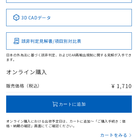
中国 RoHS表
※1 ※2
3D CADデータ
Pb
Hg
Cd
Cr(VI)
該非判定見解書/項目別対比表
O
O
O
O
日本の外為法に基づく該非判定、およびEAR再輸出規制に関する見解が入手でき
ます。
"対応済み"や非含有の記載がされた商品であっても、流通
在庫等で未対応品が混在する可能性があります。
オンライン購入
非含有品が必要な際は、弊社営業部門もしくは販売店へお
問い合わせください。
¥ 1,710
販売価格（税込）
この製品のRoHS/REACH対応状況ページへ
カートに追加
オンライン購入における出荷予定日は、カートに追加～「ご購入手続き：価
格・納期の確認」画面にてご確認ください。
カートをみる