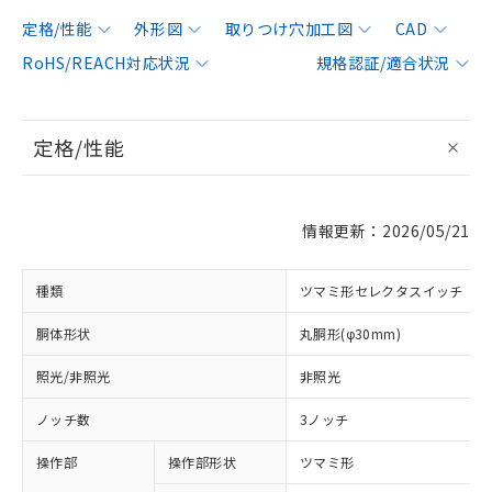
定格/性能
外形図
取りつけ穴加工図
CAD
RoHS/REACH対応状況
規格認証/適合状況
定格/性能
情報更新：2026/05/21
種類
ツマミ形セレクタスイッチ
胴体形状
丸胴形(φ30mm)
照光/非照光
非照光
ノッチ数
3ノッチ
操作部
操作部形状
ツマミ形