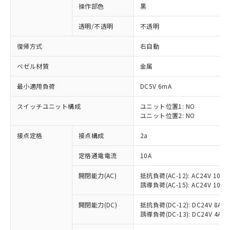
操作部色
黒
透明/不透明
不透明
復帰方式
右自動
ベゼル材質
金属
最小適用負荷
DC5V 6mA
スイッチユニット構成
ユニット位置1: NO
ユニット位置2: NO
接点定格
接点構成
2a
※1 対応状況
定格通電電流
10A
対応済み：EU RoHS指令（10物質）の
開閉能力(AC)
抵抗負荷(AC-12): AC24V 10A/A
非含有に対応した製品が提供可能な商品で
誘導負荷(AC-15): AC24V 10A/AC
す。
対応予定：EU RoHS指令（10物質）の非含
開閉能力(DC)
抵抗負荷(DC-12): DC24V 8A/DC
ご利用条件
有に対応した製品に切り替える予定のある
誘導負荷(DC-13): DC24V 4A/DC
商品です。