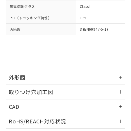
武器並びにこれらの製造装置等に一切
いては、お客様のお取引先、ま
図的な使用がないことを確認しています。
点は「
販売ネットワーク
」をご確認
感電保護クラス
Class II
※2 環境保護使用期限
使用いたしません。
たはお客様担当のオムロン制御
ください。
当社は、貴社製品を第三者に販売する
機器販売店・当社販売員にご確
在庫状況および標準価格結果を当社の
PTI（トラッキング特性）
175
※2 対応予定月
「ｅ」：有害物質（10物質）のすべてが基
場合は、上記1、2および3の内容を当
認ください)
事前の承諾なく第三者に漏洩または開
準値以下であることを示します。
該第三者に通知します。また当社は、
示しないようお願いします。
汚染度
3 (EN60947-5-1)
部品在庫の切り替え状況などにより、予定
「10」：通常の使用状況下において有害物
販売先および販売に係わる関係者が違
マイパーツ機能（部品リスト作成サー
空
受注生産機種、また在庫状況の
月が前後することがあります。
質が外部に漏えいし、環境に深刻な影響を
法に輸出するおそれがある場合は、取
ビス）をご利用いただくには、I-Web
白
情報を公開していない機種
及ぼさない年数を意味します。
り引きをいたしません。
メンバーズにご登録されている必要が
「－」：未確認です。当社販売部門へお問
あります。
い合わせください。
お客様が当ウェブサイト上で当社にご
※3 非含有証明書ダウンロード
登録された部品リストについて、当社
および当社の共同利用者が、当社の製
下記の非含有証明書をダウンロードするこ
外形図
品・サービスに関するお客様との取
とができます。
合意する
キャンセル
引・商談に必要な範囲で利用すること
情報更新：2026/05/21
をご了承ください。
取りつけ穴加工図
EU RoHS指令（10物質）の非含有証明書
※当社の共同利用者とは、
"個人情報
51物質の非含有証明書（当社基準）
情報更新：2026/05/21
の共同利用に関して"
の「1.共同利
CAD
※本証明書は発行日時点で非含有を証明す
用者の範囲」に記載されている法人を
るもので、過去に遡って非含有を証明する
指します。
ログイン/会員登録いただくと、CADデータをダウンロー
ものではありません。
RoHS/REACH対応状況
ドすることができます。
また、RoHS指令のフタル酸エステル類４
物質の対応では、対応完了までの期間は出