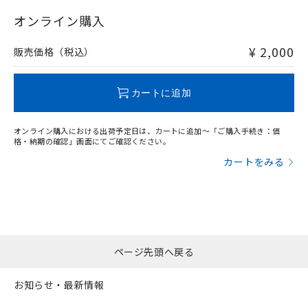
"対応済み"や非含有の記載がされた商品であっても、流通
在庫等で未対応品が混在する可能性があります。
オンライン購入
非含有品が必要な際は、弊社営業部門もしくは販売店へお
問い合わせください。
¥ 2,000
販売価格（税込）
この製品のRoHS/REACH対応状況ページへ
カートに追加
オンライン購入における出荷予定日は、カートに追加～「ご購入手続き：価
格・納期の確認」画面にてご確認ください。
カートをみる
ページ先頭へ戻る
お知らせ・最新情報