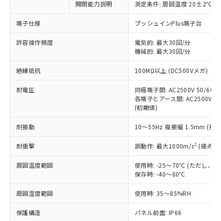
開閉能力説明
測定条件: 周囲温度 20±2℃、
対応予定なし：EU RoHS指令（10物質）の
以下の条件をお読みいただき、同意のうえ
非含有に非対応の商品で、対応品を出す予
ご利用ください。
端子仕様
プッシュインPlus端子台
定はありません。
調査・確認中：EU RoHS指令（10物質）の
本サービスは、当社制御機器事業取扱
許容操作頻度
電気的: 最大30回/分
※1 中国RoHS○×表
非含有の対応状況を調査中または確認中の
機械的: 最大30回/分
商品の当社在庫状況および標準価格
商品です。
(税抜)を提供させていただくもので
「○」：最大均質材料含有率が中国RoHSの
非該当品：ライセンス料など無形物で、有
絶縁抵抗
100MΩ以上 (DC500Vメガ)
す。
基準値以下であることを示します。
害物質有無と関係のない商品です。
当社制御機器事業取扱商品の中には、
「×」：最大均質材料含有率が中国RoHSの
仕入先様の事情により、非含有部品として
耐電圧
同極端子間: AC2500V 50/60Hz
本サービスの対象外となる商品もある
基準値を超えていることを示します。
いたものが、含有品と判明した場合などや
各端子とアース間: AC2500V 50/
当社は、これら貴社製品のうち、外国
ことをご了承ください。
「－」：未確認です。当社販売部門へお問
(初期値)
むを得ず変更することがあります。
為替および外国貿易法に定める商品
在庫状況および標準価格照会結果は、
い合わせください。
（以下｢規制貨物等」という）を輸出
記載している更新日時点での社内デー
耐振動
10～55Hz 複振幅 1.5mm (接
*EU RoHS指令（10物質）：
または国外への提供する場合は、日本
記
タに基づき作成されるものであり、閲
説明
鉛(Pb) 1000ppm以下、 水銀(Hg) 1000ppm以下、 カド
*中国RoHS10物質の基準値 (GB/T26572)：
国政府の輸出許可(または役務取引許
号
覧された時点での実際の在庫および標
ミウム(Cd) 100ppm以下、
2
耐衝撃
誤動作: 最大1000m/s
(接点開
Pb(鉛) :1000ppm、 Hg(水銀) : 1000ppm、 Cd(カドミウ
可)を取得するなどの必要な手続きを
六価クロム(Cr(Ⅵ)) 1000ppm以下、ポリ臭化ビフェニル
ム) : 100ppm、
準価格とは異なる場合があることをご
類(PBB) 1000ppm以下、ポリ臭化ジフェニルエーテル類
Cr(Ⅵ)(六価クロム) : 1000ppm、 PBBs(ポリ臭化ビフェ
とります。
周囲温度範囲
使用時: -25～70℃ (ただし
了承ください。
(PBDE) 1000ppm以下、フタル酸ビス(2-エチルヘキシ
○
一定数以上の在庫あり
ニル類) : 1000ppm、 PBDEs(ポリ臭化ジフェニルエーテ
当社は規制貨物を破棄する場合は、完
保存時: -40～80℃
ル) (DEHP)(別名：DOP) 1000ppm以下、フタル酸ブチ
正式な納期状況および標準価格はお客
ル類) : 1000ppm、
ルベンジル（BBP） 1000ppm以下、フタル酸ジブチル
全に破砕するなど、違法に輸出されな
DBP(フタル酸ジブチル) : 1000ppm、 DIBP(フタル酸ジ
様のお取引先、またはお客様担当のオ
（DBP） 1000ppm以下、フタル酸ジイソブチル
イソブチル) : 1000ppm、 BBP(フタル酸ブチルベンジ
△
一定数には満たないが在庫あり
周囲湿度範囲
使用時: 35～85%RH
いよう必要な手段を講じます。
ムロン制御機器販売店・当社販売員に
(DIBP) 1000ppm以下
ル) : 1000ppm、
当社は貴社製品を、核兵器、ミサイ
但し、RoHS指令で産業用監視および制御機器に対する
DEHP(フタル酸ビス(2-エチルヘキシル)) : 1000ppm
ご相談ください。
適用除外項目は除く。
保護構造
パネル前面: IP66
ル、化学兵器、生物兵器またはその他
－
在庫なし(最新の在庫状況につ
オムロン制御機器販売店や当社販売拠
フタル酸エステル類の４物質については閾値を超える意