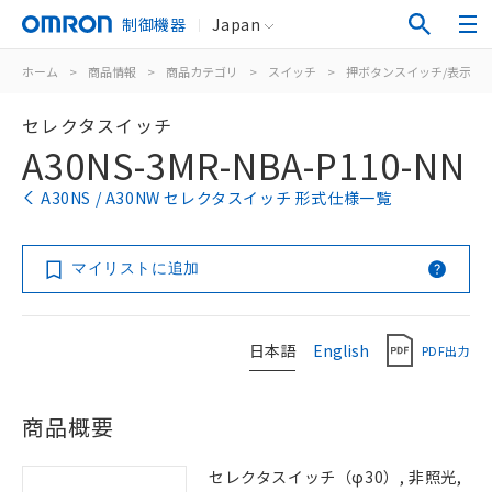
制御機器
Japan
ホーム
>
商品情報
>
商品カテゴリ
>
スイッチ
>
押ボタンスイッチ/表示灯
セレクタスイッチ
A30NS-3MR-NBA-P110-NN
A30NS / A30NW セレクタスイッチ 形式仕様一覧
マイリストに追加
日本語
English
PDF出力
商品概要
セレクタスイッチ（φ30）, 非照光,