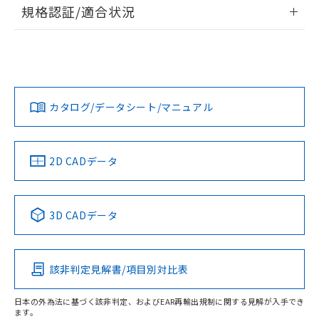
情報更新：2026/7/29
規格認証/適合状況
荷製品に未対応品が混在することから備考
欄に対応日を記載しておりました。
ログイン/会員登録
EU RoHS
注意事項・凡例
A30NS-3MR-NBA-P110-NNについての規格認証/適合状況に
既に当社にて対応品への在庫切替を完了
ついては、「カスタマーサポートセンタ お客様相談室」また
していることから、特段のことがない限
は貴社担当オムロン営業員または販売店にお問い合わせくだ
り、2022年1月12日より割愛しておりま
対応状況
対応予定月
※1
※2
さい。
ダウンロードデータをご利用いただく前に、以下を必ずお読
す。
みください。
カタログ/データシート/マニュアル
対応済み
ソフトウェアの使用条件
お問い合わせ
中国 RoHS
注意事項・凡例
2D CADデータ
中国 RoHS表
※1 ※2
3D CADデータ
Pb
Hg
Cd
Cr(VI)
該非判定見解書/項目別対比表
O
O
O
O
日本の外為法に基づく該非判定、およびEAR再輸出規制に関する見解が入手でき
ます。