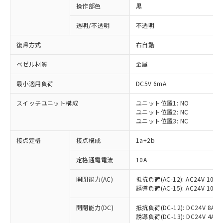
操作部色
黒
透明/不透明
不透明
復帰方式
右自動
ベゼル材質
金属
最小適用負荷
DC5V 6mA
スイッチユニット構成
ユニット位置1: NO
ユニット位置2: NC
ユニット位置3: NC
接点定格
接点構成
1a+2b
※1 対応状況
定格通電電流
10A
対応済み：EU RoHS指令（10物質）の
開閉能力(AC)
抵抗負荷(AC-12): AC24V 10A/A
非含有に対応した製品が提供可能な商品で
誘導負荷(AC-15): AC24V 10A/AC
す。
対応予定：EU RoHS指令（10物質）の非含
開閉能力(DC)
抵抗負荷(DC-12): DC24V 8A/DC
ご利用条件
有に対応した製品に切り替える予定のある
誘導負荷(DC-13): DC24V 4A/DC
商品です。