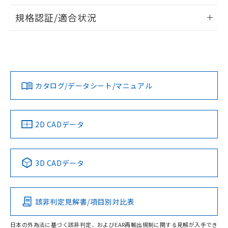
物質の対応では、対応完了までの期間は出
情報更新：2026/7/29
荷製品に未対応品が混在することから備考
規格認証/適合状況
欄に対応日を記載しておりました。
ログイン/会員登録
EU RoHS
注意事項・凡例
A30NS-3MR-NBA-G122-NNについての規格認証/適合状況に
既に当社にて対応品への在庫切替を完了
ついては、「カスタマーサポートセンタ お客様相談室」また
していることから、特段のことがない限
は貴社担当オムロン営業員または販売店にお問い合わせくだ
り、2022年1月12日より割愛しておりま
対応状況
対応予定月
※1
※2
さい。
す。
ダウンロードデータをご利用いただく前に、以下を必ずお読
みください。
カタログ/データシート/マニュアル
対応済み
ソフトウェアの使用条件
お問い合わせ
中国 RoHS
注意事項・凡例
2D CADデータ
中国 RoHS表
※1 ※2
3D CADデータ
Pb
Hg
Cd
Cr(VI)
該非判定見解書/項目別対比表
O
O
O
O
日本の外為法に基づく該非判定、およびEAR再輸出規制に関する見解が入手でき