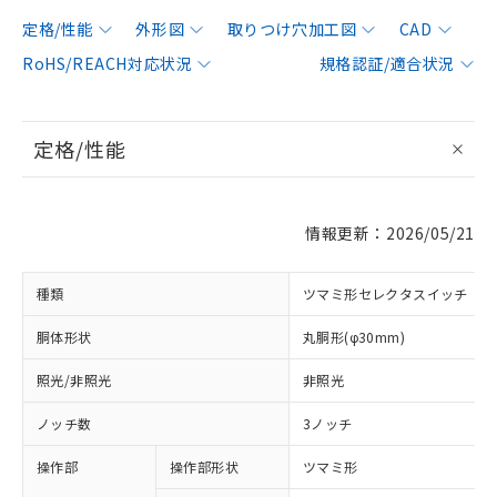
定格/性能
外形図
取りつけ穴加工図
CAD
RoHS/REACH対応状況
規格認証/適合状況
定格/性能
情報更新：2026/05/21
種類
ツマミ形セレクタスイッチ
胴体形状
丸胴形(φ30mm)
照光/非照光
非照光
ノッチ数
3ノッチ
操作部
操作部形状
ツマミ形