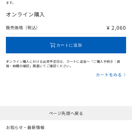
ます。
"対応済み"や非含有の記載がされた商品であっても、流通
在庫等で未対応品が混在する可能性があります。
オンライン購入
非含有品が必要な際は、弊社営業部門もしくは販売店へお
問い合わせください。
¥ 2,060
販売価格（税込）
この製品のRoHS/REACH対応状況ページへ
カートに追加
オンライン購入における出荷予定日は、カートに追加～「ご購入手続き：価
格・納期の確認」画面にてご確認ください。
カートをみる
ページ先頭へ戻る
お知らせ・最新情報