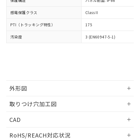
保護構造
パネル前面: IP66
オムロン制御機器販売店や当社販売拠
フタル酸エステル類の４物質については閾値を超える意
武器並びにこれらの製造装置等に一切
いては、お客様のお取引先、ま
図的な使用がないことを確認しています。
点は「
販売ネットワーク
」をご確認
※2 環境保護使用期限
使用いたしません。
感電保護クラス
Class II
たはお客様担当のオムロン制御
ください。
当社は、貴社製品を第三者に販売する
機器販売店・当社販売員にご確
在庫状況および標準価格結果を当社の
※2 対応予定月
「ｅ」：有害物質（10物質）のすべてが基
PTI（トラッキング特性）
175
場合は、上記1、2および3の内容を当
認ください)
事前の承諾なく第三者に漏洩または開
準値以下であることを示します。
該第三者に通知します。また当社は、
示しないようお願いします。
汚染度
3 (EN60947-5-1)
部品在庫の切り替え状況などにより、予定
「10」：通常の使用状況下において有害物
販売先および販売に係わる関係者が違
マイパーツ機能（部品リスト作成サー
空
受注生産機種、また在庫状況の
月が前後することがあります。
質が外部に漏えいし、環境に深刻な影響を
法に輸出するおそれがある場合は、取
ビス）をご利用いただくには、I-Web
白
情報を公開していない機種
及ぼさない年数を意味します。
り引きをいたしません。
メンバーズにご登録されている必要が
「－」：未確認です。当社販売部門へお問
あります。
い合わせください。
お客様が当ウェブサイト上で当社にご
※3 非含有証明書ダウンロード
登録された部品リストについて、当社
および当社の共同利用者が、当社の製
下記の非含有証明書をダウンロードするこ
品・サービスに関するお客様との取
外形図
とができます。
合意する
キャンセル
引・商談に必要な範囲で利用すること
をご了承ください。
情報更新：2026/05/21
取りつけ穴加工図
EU RoHS指令（10物質）の非含有証明書
※当社の共同利用者とは、
"個人情報
51物質の非含有証明書（当社基準）
の共同利用に関して"
の「1.共同利
情報更新：2026/05/21
※本証明書は発行日時点で非含有を証明す
CAD
用者の範囲」に記載されている法人を
るもので、過去に遡って非含有を証明する
指します。
ものではありません。
ログイン/会員登録いただくと、CADデータをダウンロー
RoHS/REACH対応状況
また、RoHS指令のフタル酸エステル類４
ドすることができます。