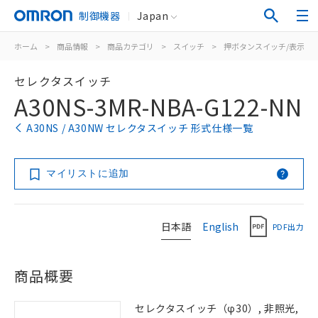
制御機器
Japan
ホーム
>
商品情報
>
商品カテゴリ
>
スイッチ
>
押ボタンスイッチ/表示灯
セレクタスイッチ
A30NS-3MR-NBA-G122-NN
A30NS / A30NW セレクタスイッチ 形式仕様一覧
マイリストに追加
日本語
English
PDF出力
商品概要
セレクタスイッチ（φ30）, 非照光,