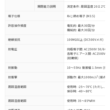
対応予定なし：EU RoHS指令（10物質）の
開閉能力説明
測定条件: 周囲温度 20±2℃、
以下の条件をお読みいただき、同意のうえ
非含有に非対応の商品で、対応品を出す予
ご利用ください。
定はありません。
端子仕様
ねじ締め端子 (M3.5)
調査・確認中：EU RoHS指令（10物質）の
本サービスは、当社制御機器事業取扱
※1 中国RoHS○×表
非含有の対応状況を調査中または確認中の
許容操作頻度
電気的: 最大30回/分
商品の当社在庫状況および標準価格
機械的: 最大30回/分
商品です。
(税抜)を提供させていただくもので
「○」：最大均質材料含有率が中国RoHSの
非該当品：ライセンス料など無形物で、有
す。
絶縁抵抗
100MΩ以上 (DC500Vメガ)
基準値以下であることを示します。
害物質有無と関係のない商品です。
当社制御機器事業取扱商品の中には、
「×」：最大均質材料含有率が中国RoHSの
仕入先様の事情により、非含有部品として
本サービスの対象外となる商品もある
耐電圧
同極端子間: AC2500V 50/60Hz
基準値を超えていることを示します。
いたものが、含有品と判明した場合などや
当社は、これら貴社製品のうち、外国
各端子とアース間: AC2500V 50/
ことをご了承ください。
「－」：未確認です。当社販売部門へお問
むを得ず変更することがあります。
為替および外国貿易法に定める商品
(初期値)
在庫状況および標準価格照会結果は、
い合わせください。
（以下｢規制貨物等」という）を輸出
記載している更新日時点での社内デー
*EU RoHS指令（10物質）：
耐振動
10～55Hz 複振幅 1.5mm (接
または国外への提供する場合は、日本
記
タに基づき作成されるものであり、閲
説明
鉛(Pb) 1000ppm以下、 水銀(Hg) 1000ppm以下、 カド
*中国RoHS10物質の基準値 (GB/T26572)：
国政府の輸出許可(または役務取引許
号
覧された時点での実際の在庫および標
ミウム(Cd) 100ppm以下、
Pb(鉛) :1000ppm、 Hg(水銀) : 1000ppm、 Cd(カドミウ
2
耐衝撃
誤動作: 最大1000m/s
(接点開
可)を取得するなどの必要な手続きを
六価クロム(Cr(Ⅵ)) 1000ppm以下、ポリ臭化ビフェニル
ム) : 100ppm、
準価格とは異なる場合があることをご
類(PBB) 1000ppm以下、ポリ臭化ジフェニルエーテル類
Cr(Ⅵ)(六価クロム) : 1000ppm、 PBBs(ポリ臭化ビフェ
とります。
了承ください。
(PBDE) 1000ppm以下、フタル酸ビス(2-エチルヘキシ
○
一定数以上の在庫あり
ニル類) : 1000ppm、 PBDEs(ポリ臭化ジフェニルエーテ
周囲温度範囲
使用時: -25～70℃ (ただし
当社は規制貨物を破棄する場合は、完
ル) (DEHP)(別名：DOP) 1000ppm以下、フタル酸ブチ
正式な納期状況および標準価格はお客
ル類) : 1000ppm、
保存時: -40～80℃
ルベンジル（BBP） 1000ppm以下、フタル酸ジブチル
全に破砕するなど、違法に輸出されな
DBP(フタル酸ジブチル) : 1000ppm、 DIBP(フタル酸ジ
様のお取引先、またはお客様担当のオ
（DBP） 1000ppm以下、フタル酸ジイソブチル
イソブチル) : 1000ppm、 BBP(フタル酸ブチルベンジ
△
一定数には満たないが在庫あり
いよう必要な手段を講じます。
ムロン制御機器販売店・当社販売員に
(DIBP) 1000ppm以下
周囲湿度範囲
使用時: 35～85%RH
ル) : 1000ppm、
当社は貴社製品を、核兵器、ミサイ
但し、RoHS指令で産業用監視および制御機器に対する
DEHP(フタル酸ビス(2-エチルヘキシル)) : 1000ppm
ご相談ください。
適用除外項目は除く。
ル、化学兵器、生物兵器またはその他
－
在庫なし(最新の在庫状況につ