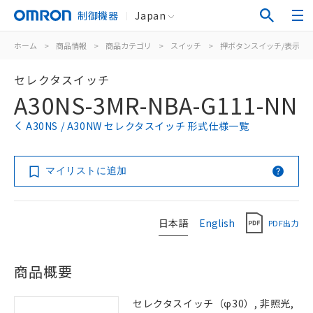
制御機器
Japan
ホーム
>
商品情報
>
商品カテゴリ
>
スイッチ
>
押ボタンスイッチ/表示灯
セレクタスイッチ
A30NS-3MR-NBA-G111-NN
A30NS / A30NW セレクタスイッチ 形式仕様一覧
マイリストに追加
日本語
English
PDF出力
商品概要
セレクタスイッチ（φ30）, 非照光,