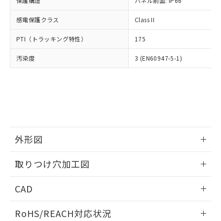
保護構造
パネル前面: IP66
オムロン制御機器販売店や当社販売拠
フタル酸エステル類の４物質については閾値を超える意
武器並びにこれらの製造装置等に一切
いては、お客様のお取引先、ま
図的な使用がないことを確認しています。
点は「
販売ネットワーク
」をご確認
※2 環境保護使用期限
使用いたしません。
感電保護クラス
Class II
たはお客様担当のオムロン制御
ください。
当社は、貴社製品を第三者に販売する
機器販売店・当社販売員にご確
在庫状況および標準価格結果を当社の
※2 対応予定月
「ｅ」：有害物質（10物質）のすべてが基
PTI（トラッキング特性）
175
場合は、上記1、2および3の内容を当
認ください)
事前の承諾なく第三者に漏洩または開
準値以下であることを示します。
該第三者に通知します。また当社は、
示しないようお願いします。
汚染度
3 (EN60947-5-1)
部品在庫の切り替え状況などにより、予定
「10」：通常の使用状況下において有害物
販売先および販売に係わる関係者が違
マイパーツ機能（部品リスト作成サー
空
受注生産機種、また在庫状況の
月が前後することがあります。
質が外部に漏えいし、環境に深刻な影響を
法に輸出するおそれがある場合は、取
ビス）をご利用いただくには、I-Web
白
情報を公開していない機種
及ぼさない年数を意味します。
り引きをいたしません。
メンバーズにご登録されている必要が
「－」：未確認です。当社販売部門へお問
あります。
い合わせください。
お客様が当ウェブサイト上で当社にご
※3 非含有証明書ダウンロード
登録された部品リストについて、当社
および当社の共同利用者が、当社の製
下記の非含有証明書をダウンロードするこ
品・サービスに関するお客様との取
外形図
とができます。
合意する
キャンセル
引・商談に必要な範囲で利用すること
をご了承ください。
情報更新：2026/05/21
取りつけ穴加工図
EU RoHS指令（10物質）の非含有証明書
※当社の共同利用者とは、
"個人情報
51物質の非含有証明書（当社基準）
の共同利用に関して"
の「1.共同利
情報更新：2026/05/21
※本証明書は発行日時点で非含有を証明す
CAD
用者の範囲」に記載されている法人を
るもので、過去に遡って非含有を証明する
指します。
ものではありません。
ログイン/会員登録いただくと、CADデータをダウンロー
RoHS/REACH対応状況
また、RoHS指令のフタル酸エステル類４
ドすることができます。