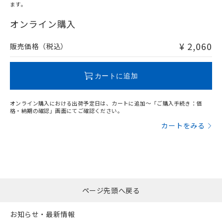
ます。
"対応済み"や非含有の記載がされた商品であっても、流通
在庫等で未対応品が混在する可能性があります。
オンライン購入
非含有品が必要な際は、弊社営業部門もしくは販売店へお
問い合わせください。
¥ 2,060
販売価格（税込）
この製品のRoHS/REACH対応状況ページへ
カートに追加
オンライン購入における出荷予定日は、カートに追加～「ご購入手続き：価
格・納期の確認」画面にてご確認ください。
カートをみる
ページ先頭へ戻る
お知らせ・最新情報