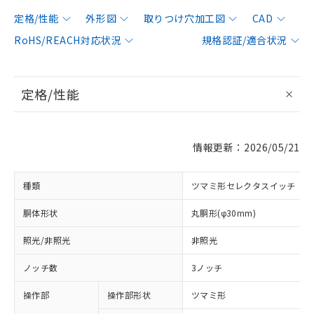
定格/性能
外形図
取りつけ穴加工図
CAD
RoHS/REACH対応状況
規格認証/適合状況
定格/性能
情報更新：2026/05/21
種類
ツマミ形セレクタスイッチ
胴体形状
丸胴形(φ30mm)
照光/非照光
非照光
ノッチ数
3ノッチ
操作部
操作部形状
ツマミ形