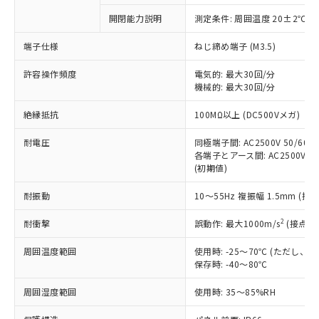
対応予定なし：EU RoHS指令（10物質）の
開閉能力説明
測定条件: 周囲温度 20±2℃、
以下の条件をお読みいただき、同意のうえ
非含有に非対応の商品で、対応品を出す予
ご利用ください。
定はありません。
端子仕様
ねじ締め端子 (M3.5)
調査・確認中：EU RoHS指令（10物質）の
本サービスは、当社制御機器事業取扱
※1 中国RoHS○×表
非含有の対応状況を調査中または確認中の
許容操作頻度
電気的: 最大30回/分
商品の当社在庫状況および標準価格
機械的: 最大30回/分
商品です。
(税抜)を提供させていただくもので
「○」：最大均質材料含有率が中国RoHSの
非該当品：ライセンス料など無形物で、有
す。
絶縁抵抗
100MΩ以上 (DC500Vメガ)
基準値以下であることを示します。
害物質有無と関係のない商品です。
当社制御機器事業取扱商品の中には、
「×」：最大均質材料含有率が中国RoHSの
仕入先様の事情により、非含有部品として
本サービスの対象外となる商品もある
耐電圧
同極端子間: AC2500V 50/60Hz
基準値を超えていることを示します。
いたものが、含有品と判明した場合などや
当社は、これら貴社製品のうち、外国
各端子とアース間: AC2500V 50/
ことをご了承ください。
「－」：未確認です。当社販売部門へお問
むを得ず変更することがあります。
為替および外国貿易法に定める商品
(初期値)
在庫状況および標準価格照会結果は、
い合わせください。
（以下｢規制貨物等」という）を輸出
記載している更新日時点での社内デー
*EU RoHS指令（10物質）：
耐振動
10～55Hz 複振幅 1.5mm (接
または国外への提供する場合は、日本
記
タに基づき作成されるものであり、閲
説明
鉛(Pb) 1000ppm以下、 水銀(Hg) 1000ppm以下、 カド
*中国RoHS10物質の基準値 (GB/T26572)：
国政府の輸出許可(または役務取引許
号
覧された時点での実際の在庫および標
ミウム(Cd) 100ppm以下、
Pb(鉛) :1000ppm、 Hg(水銀) : 1000ppm、 Cd(カドミウ
2
耐衝撃
誤動作: 最大1000m/s
(接点開
可)を取得するなどの必要な手続きを
六価クロム(Cr(Ⅵ)) 1000ppm以下、ポリ臭化ビフェニル
ム) : 100ppm、
準価格とは異なる場合があることをご
類(PBB) 1000ppm以下、ポリ臭化ジフェニルエーテル類
Cr(Ⅵ)(六価クロム) : 1000ppm、 PBBs(ポリ臭化ビフェ
とります。
了承ください。
(PBDE) 1000ppm以下、フタル酸ビス(2-エチルヘキシ
○
一定数以上の在庫あり
ニル類) : 1000ppm、 PBDEs(ポリ臭化ジフェニルエーテ
周囲温度範囲
使用時: -25～70℃ (ただし
当社は規制貨物を破棄する場合は、完
ル) (DEHP)(別名：DOP) 1000ppm以下、フタル酸ブチ
正式な納期状況および標準価格はお客
ル類) : 1000ppm、
保存時: -40～80℃
ルベンジル（BBP） 1000ppm以下、フタル酸ジブチル
全に破砕するなど、違法に輸出されな
DBP(フタル酸ジブチル) : 1000ppm、 DIBP(フタル酸ジ
様のお取引先、またはお客様担当のオ
（DBP） 1000ppm以下、フタル酸ジイソブチル
イソブチル) : 1000ppm、 BBP(フタル酸ブチルベンジ
△
一定数には満たないが在庫あり
いよう必要な手段を講じます。
ムロン制御機器販売店・当社販売員に
(DIBP) 1000ppm以下
周囲湿度範囲
使用時: 35～85%RH
ル) : 1000ppm、
当社は貴社製品を、核兵器、ミサイ
但し、RoHS指令で産業用監視および制御機器に対する
DEHP(フタル酸ビス(2-エチルヘキシル)) : 1000ppm
ご相談ください。
適用除外項目は除く。
ル、化学兵器、生物兵器またはその他
－
在庫なし(最新の在庫状況につ