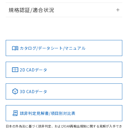
物質の対応では、対応完了までの期間は出
情報更新：2026/7/29
荷製品に未対応品が混在することから備考
規格認証/適合状況
欄に対応日を記載しておりました。
ログイン/会員登録
EU RoHS
注意事項・凡例
A30NS-3MR-NBA-G111-NNについての規格認証/適合状況に
既に当社にて対応品への在庫切替を完了
ついては、「カスタマーサポートセンタ お客様相談室」また
していることから、特段のことがない限
は貴社担当オムロン営業員または販売店にお問い合わせくだ
り、2022年1月12日より割愛しておりま
対応状況
対応予定月
※1
※2
さい。
す。
ダウンロードデータをご利用いただく前に、以下を必ずお読
みください。
カタログ/データシート/マニュアル
対応済み
ソフトウェアの使用条件
お問い合わせ
中国 RoHS
注意事項・凡例
2D CADデータ
中国 RoHS表
※1 ※2
3D CADデータ
Pb
Hg
Cd
Cr(VI)
該非判定見解書/項目別対比表
O
O
O
O
日本の外為法に基づく該非判定、およびEAR再輸出規制に関する見解が入手でき