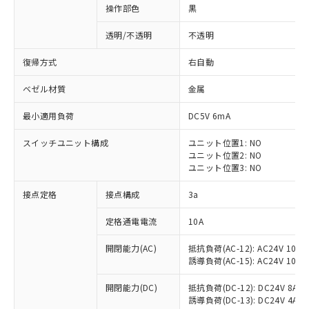
操作部色
黒
透明/不透明
不透明
復帰方式
右自動
ベゼル材質
金属
最小適用負荷
DC5V 6mA
スイッチユニット構成
ユニット位置1: NO
ユニット位置2: NO
ユニット位置3: NO
接点定格
接点構成
3a
※1 対応状況
定格通電電流
10A
対応済み：EU RoHS指令（10物質）の
開閉能力(AC)
抵抗負荷(AC-12): AC24V 10A/A
非含有に対応した製品が提供可能な商品で
誘導負荷(AC-15): AC24V 10A/AC
す。
対応予定：EU RoHS指令（10物質）の非含
開閉能力(DC)
抵抗負荷(DC-12): DC24V 8A/DC
ご利用条件
有に対応した製品に切り替える予定のある
誘導負荷(DC-13): DC24V 4A/DC
商品です。