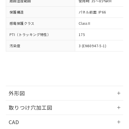
ご相談ください。
周囲湿度範囲
使用時: 35～85%RH
適用除外項目は除く。
ル、化学兵器、生物兵器またはその他
－
在庫なし(最新の在庫状況につ
オムロン制御機器販売店や当社販売拠
フタル酸エステル類の４物質については閾値を超える意
武器並びにこれらの製造装置等に一切
いては、お客様のお取引先、ま
図的な使用がないことを確認しています。
保護構造
パネル前面: IP66
点は「
販売ネットワーク
」をご確認
※2 環境保護使用期限
使用いたしません。
たはお客様担当のオムロン制御
ください。
当社は、貴社製品を第三者に販売する
感電保護クラス
Class II
機器販売店・当社販売員にご確
在庫状況および標準価格結果を当社の
※2 対応予定月
「ｅ」：有害物質（10物質）のすべてが基
場合は、上記1、2および3の内容を当
認ください)
事前の承諾なく第三者に漏洩または開
準値以下であることを示します。
PTI（トラッキング特性）
175
該第三者に通知します。また当社は、
示しないようお願いします。
部品在庫の切り替え状況などにより、予定
「10」：通常の使用状況下において有害物
販売先および販売に係わる関係者が違
マイパーツ機能（部品リスト作成サー
空
受注生産機種、また在庫状況の
汚染度
3 (EN60947-5-1)
月が前後することがあります。
質が外部に漏えいし、環境に深刻な影響を
法に輸出するおそれがある場合は、取
ビス）をご利用いただくには、I-Web
白
情報を公開していない機種
及ぼさない年数を意味します。
り引きをいたしません。
メンバーズにご登録されている必要が
「－」：未確認です。当社販売部門へお問
あります。
い合わせください。
お客様が当ウェブサイト上で当社にご
※3 非含有証明書ダウンロード
登録された部品リストについて、当社
および当社の共同利用者が、当社の製
下記の非含有証明書をダウンロードするこ
品・サービスに関するお客様との取
とができます。
合意する
キャンセル
引・商談に必要な範囲で利用すること
外形図
をご了承ください。
EU RoHS指令（10物質）の非含有証明書
※当社の共同利用者とは、
情報更新：2026/05/21
"個人情報
取りつけ穴加工図
51物質の非含有証明書（当社基準）
の共同利用に関して"
の「1.共同利
※本証明書は発行日時点で非含有を証明す
用者の範囲」に記載されている法人を
情報更新：2026/05/21
るもので、過去に遡って非含有を証明する
CAD
指します。
ものではありません。