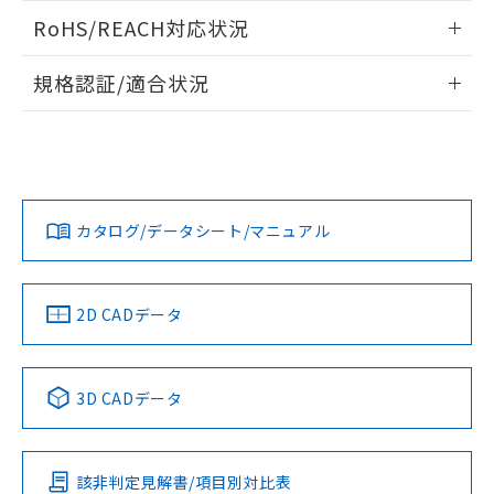
また、RoHS指令のフタル酸エステル類４
ログイン/会員登録いただくと、CADデータをダウンロー
RoHS/REACH対応状況
物質の対応では、対応完了までの期間は出
ドすることができます。
荷製品に未対応品が混在することから備考
情報更新：2026/7/29
欄に対応日を記載しておりました。
規格認証/適合状況
既に当社にて対応品への在庫切替を完了
ログイン/会員登録
EU RoHS
注意事項・凡例
A30NS-3MM-NRA-P212-NNについての規格認証/適合状況に
していることから、特段のことがない限
ついては、「カスタマーサポートセンタ お客様相談室」また
り、2022年1月12日より割愛しておりま
は貴社担当オムロン営業員または販売店にお問い合わせくだ
す。
対応状況
対応予定月
※1
※2
さい。
ダウンロードデータをご利用いただく前に、以下を必ずお読
みください。
カタログ/データシート/マニュアル
対応済み
ソフトウェアの使用条件
お問い合わせ
中国 RoHS
注意事項・凡例
2D CADデータ
中国 RoHS表
※1 ※2
3D CADデータ
Pb
Hg
Cd
Cr(VI)
該非判定見解書/項目別対比表
O
O
O
O