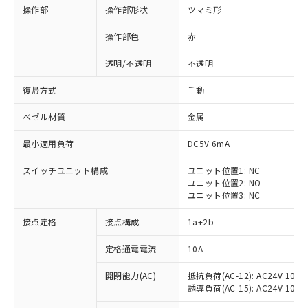
操作部
操作部形状
ツマミ形
操作部色
赤
透明/不透明
不透明
復帰方式
手動
ベゼル材質
金属
最小適用負荷
DC5V 6mA
スイッチユニット構成
ユニット位置1: NC
ユニット位置2: NO
ユニット位置3: NC
※1 対応状況
接点定格
接点構成
1a+2b
対応済み：EU RoHS指令（10物質）の
定格通電電流
10A
非含有に対応した製品が提供可能な商品で
開閉能力(AC)
抵抗負荷(AC-12): AC24V 10A/A
す。
誘導負荷(AC-15): AC24V 10A/AC
対応予定：EU RoHS指令（10物質）の非含
ご利用条件
有に対応した製品に切り替える予定のある