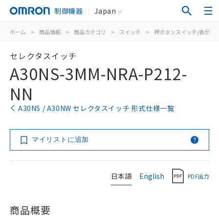
制御機器
Japan
ホーム
>
商品情報
>
商品カテゴリ
>
スイッチ
>
押ボタンスイッチ/表示灯
セレクタスイッチ
A30NS-3MM-NRA-P212-
NN
A30NS / A30NW セレクタスイッチ 形式仕様一覧
マイリストに追加
日本語
English
PDF出力
商品概要