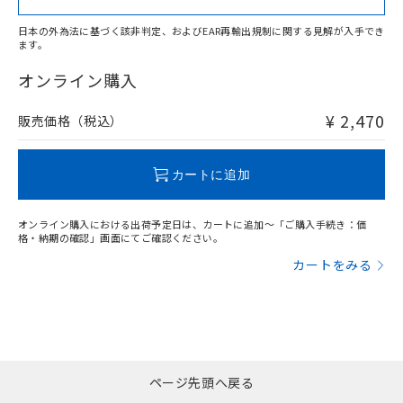
日本の外為法に基づく該非判定、およびEAR再輸出規制に関する見解が入手でき
ます。
"対応済み"や非含有の記載がされた商品であっても、流通
在庫等で未対応品が混在する可能性があります。
オンライン購入
非含有品が必要な際は、弊社営業部門もしくは販売店へお
問い合わせください。
¥ 2,470
販売価格（税込）
この製品のRoHS/REACH対応状況ページへ
カートに追加
オンライン購入における出荷予定日は、カートに追加～「ご購入手続き：価
格・納期の確認」画面にてご確認ください。
カートをみる
ページ先頭へ戻る