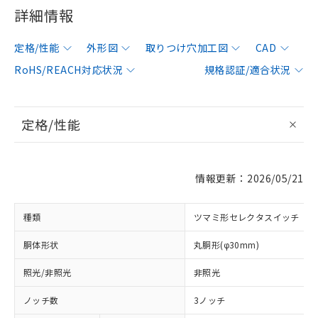
詳細情報
定格/性能
外形図
取りつけ穴加工図
CAD
RoHS/REACH対応状況
規格認証/適合状況
定格/性能
情報更新：2026/05/21
種類
ツマミ形セレクタスイッチ
胴体形状
丸胴形(φ30mm)
照光/非照光
非照光
ノッチ数
3ノッチ