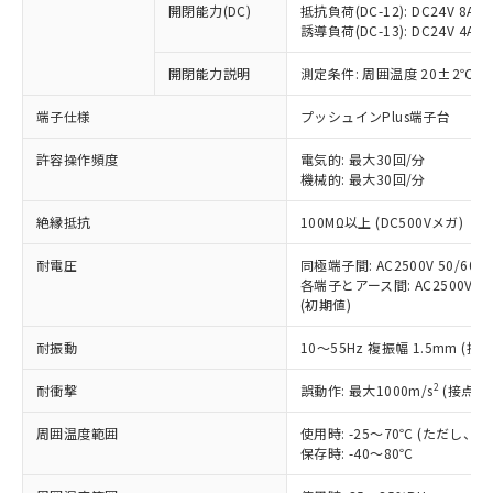
開閉能力(DC)
抵抗負荷(DC-12): DC24V 8A/DC
商品です。
誘導負荷(DC-13): DC24V 4A/DC
対応予定なし：EU RoHS指令（10物質）の
以下の条件をお読みいただき、同意のうえ
非含有に非対応の商品で、対応品を出す予
開閉能力説明
測定条件: 周囲温度 20±2℃、
ご利用ください。
定はありません。
調査・確認中：EU RoHS指令（10物質）の
端子仕様
プッシュインPlus端子台
本サービスは、当社制御機器事業取扱
※1 中国RoHS○×表
非含有の対応状況を調査中または確認中の
商品の当社在庫状況および標準価格
許容操作頻度
商品です。
電気的: 最大30回/分
(税抜)を提供させていただくもので
「○」：最大均質材料含有率が中国RoHSの
機械的: 最大30回/分
非該当品：ライセンス料など無形物で、有
す。
基準値以下であることを示します。
害物質有無と関係のない商品です。
当社制御機器事業取扱商品の中には、
絶縁抵抗
100MΩ以上 (DC500Vメガ)
「×」：最大均質材料含有率が中国RoHSの
仕入先様の事情により、非含有部品として
本サービスの対象外となる商品もある
基準値を超えていることを示します。
いたものが、含有品と判明した場合などや
当社は、これら貴社製品のうち、外国
ことをご了承ください。
耐電圧
同極端子間: AC2500V 50/60Hz
「－」：未確認です。当社販売部門へお問
むを得ず変更することがあります。
為替および外国貿易法に定める商品
各端子とアース間: AC2500V 50/
在庫状況および標準価格照会結果は、
い合わせください。
（以下｢規制貨物等」という）を輸出
(初期値)
記載している更新日時点での社内デー
*EU RoHS指令（10物質）：
または国外への提供する場合は、日本
記
タに基づき作成されるものであり、閲
説明
鉛(Pb) 1000ppm以下、 水銀(Hg) 1000ppm以下、 カド
*中国RoHS10物質の基準値 (GB/T26572)：
耐振動
10～55Hz 複振幅 1.5mm (接
国政府の輸出許可(または役務取引許
号
覧された時点での実際の在庫および標
ミウム(Cd) 100ppm以下、
Pb(鉛) :1000ppm、 Hg(水銀) : 1000ppm、 Cd(カドミウ
可)を取得するなどの必要な手続きを
六価クロム(Cr(Ⅵ)) 1000ppm以下、ポリ臭化ビフェニル
ム) : 100ppm、
準価格とは異なる場合があることをご
類(PBB) 1000ppm以下、ポリ臭化ジフェニルエーテル類
2
耐衝撃
誤動作: 最大1000m/s
(接点開
Cr(Ⅵ)(六価クロム) : 1000ppm、 PBBs(ポリ臭化ビフェ
とります。
了承ください。
(PBDE) 1000ppm以下、フタル酸ビス(2-エチルヘキシ
○
一定数以上の在庫あり
ニル類) : 1000ppm、 PBDEs(ポリ臭化ジフェニルエーテ
当社は規制貨物を破棄する場合は、完
ル) (DEHP)(別名：DOP) 1000ppm以下、フタル酸ブチ
正式な納期状況および標準価格はお客
ル類) : 1000ppm、
周囲温度範囲
使用時: -25～70℃ (ただし
ルベンジル（BBP） 1000ppm以下、フタル酸ジブチル
全に破砕するなど、違法に輸出されな
DBP(フタル酸ジブチル) : 1000ppm、 DIBP(フタル酸ジ
様のお取引先、またはお客様担当のオ
保存時: -40～80℃
（DBP） 1000ppm以下、フタル酸ジイソブチル
イソブチル) : 1000ppm、 BBP(フタル酸ブチルベンジ
△
一定数には満たないが在庫あり
いよう必要な手段を講じます。
ムロン制御機器販売店・当社販売員に
(DIBP) 1000ppm以下
ル) : 1000ppm、
当社は貴社製品を、核兵器、ミサイ
但し、RoHS指令で産業用監視および制御機器に対する
DEHP(フタル酸ビス(2-エチルヘキシル)) : 1000ppm