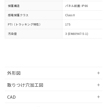
適用除外項目は除く。
ル、化学兵器、生物兵器またはその他
－
在庫なし(最新の在庫状況につ
オムロン制御機器販売店や当社販売拠
フタル酸エステル類の４物質については閾値を超える意
保護構造
パネル前面: IP66
武器並びにこれらの製造装置等に一切
いては、お客様のお取引先、ま
図的な使用がないことを確認しています。
点は「
販売ネットワーク
」をご確認
※2 環境保護使用期限
使用いたしません。
たはお客様担当のオムロン制御
ください。
感電保護クラス
Class II
当社は、貴社製品を第三者に販売する
機器販売店・当社販売員にご確
在庫状況および標準価格結果を当社の
※2 対応予定月
「ｅ」：有害物質（10物質）のすべてが基
場合は、上記1、2および3の内容を当
認ください)
事前の承諾なく第三者に漏洩または開
PTI（トラッキング特性）
175
準値以下であることを示します。
該第三者に通知します。また当社は、
示しないようお願いします。
部品在庫の切り替え状況などにより、予定
「10」：通常の使用状況下において有害物
販売先および販売に係わる関係者が違
マイパーツ機能（部品リスト作成サー
汚染度
3 (EN60947-5-1)
空
受注生産機種、また在庫状況の
月が前後することがあります。
質が外部に漏えいし、環境に深刻な影響を
法に輸出するおそれがある場合は、取
ビス）をご利用いただくには、I-Web
白
情報を公開していない機種
及ぼさない年数を意味します。
り引きをいたしません。
メンバーズにご登録されている必要が
「－」：未確認です。当社販売部門へお問
あります。
い合わせください。
お客様が当ウェブサイト上で当社にご
※3 非含有証明書ダウンロード
登録された部品リストについて、当社
および当社の共同利用者が、当社の製
下記の非含有証明書をダウンロードするこ
品・サービスに関するお客様との取
とができます。
外形図
合意する
キャンセル
引・商談に必要な範囲で利用すること
をご了承ください。
情報更新：2026/05/21
EU RoHS指令（10物質）の非含有証明書
※当社の共同利用者とは、
"個人情報
取りつけ穴加工図
51物質の非含有証明書（当社基準）
の共同利用に関して"
の「1.共同利
※本証明書は発行日時点で非含有を証明す
情報更新：2026/05/21
用者の範囲」に記載されている法人を
CAD
るもので、過去に遡って非含有を証明する
指します。
ものではありません。
ログイン/会員登録いただくと、CADデータをダウンロー
また、RoHS指令のフタル酸エステル類４