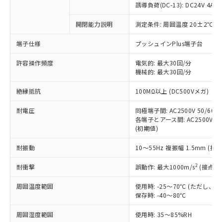
商品です。
誘導負荷(DC-13): DC24V 4A/DC
対応予定なし：EU RoHS指令（10物質）の
以下の条件をお読みいただき、同意のうえ
開閉能力説明
測定条件: 周囲温度 20±2℃、
非含有に非対応の商品で、対応品を出す予
ご利用ください。
定はありません。
端子仕様
プッシュインPlus端子台
調査・確認中：EU RoHS指令（10物質）の
本サービスは、当社制御機器事業取扱
※1 中国RoHS○×表
非含有の対応状況を調査中または確認中の
商品の当社在庫状況および標準価格
許容操作頻度
電気的: 最大30回/分
商品です。
機械的: 最大30回/分
(税抜)を提供させていただくもので
「○」：最大均質材料含有率が中国RoHSの
非該当品：ライセンス料など無形物で、有
す。
基準値以下であることを示します。
害物質有無と関係のない商品です。
絶縁抵抗
100MΩ以上 (DC500Vメガ)
当社制御機器事業取扱商品の中には、
「×」：最大均質材料含有率が中国RoHSの
仕入先様の事情により、非含有部品として
本サービスの対象外となる商品もある
基準値を超えていることを示します。
いたものが、含有品と判明した場合などや
耐電圧
同極端子間: AC2500V 50/60Hz
当社は、これら貴社製品のうち、外国
ことをご了承ください。
「－」：未確認です。当社販売部門へお問
むを得ず変更することがあります。
各端子とアース間: AC2500V 50/
為替および外国貿易法に定める商品
在庫状況および標準価格照会結果は、
い合わせください。
(初期値)
（以下｢規制貨物等」という）を輸出
記載している更新日時点での社内デー
*EU RoHS指令（10物質）：
または国外への提供する場合は、日本
記
タに基づき作成されるものであり、閲
説明
耐振動
10～55Hz 複振幅 1.5mm (接
鉛(Pb) 1000ppm以下、 水銀(Hg) 1000ppm以下、 カド
*中国RoHS10物質の基準値 (GB/T26572)：
国政府の輸出許可(または役務取引許
号
覧された時点での実際の在庫および標
ミウム(Cd) 100ppm以下、
Pb(鉛) :1000ppm、 Hg(水銀) : 1000ppm、 Cd(カドミウ
可)を取得するなどの必要な手続きを
六価クロム(Cr(Ⅵ)) 1000ppm以下、ポリ臭化ビフェニル
ム) : 100ppm、
準価格とは異なる場合があることをご
2
耐衝撃
誤動作: 最大1000m/s
(接点開
類(PBB) 1000ppm以下、ポリ臭化ジフェニルエーテル類
Cr(Ⅵ)(六価クロム) : 1000ppm、 PBBs(ポリ臭化ビフェ
とります。
了承ください。
(PBDE) 1000ppm以下、フタル酸ビス(2-エチルヘキシ
○
一定数以上の在庫あり
ニル類) : 1000ppm、 PBDEs(ポリ臭化ジフェニルエーテ
当社は規制貨物を破棄する場合は、完
ル) (DEHP)(別名：DOP) 1000ppm以下、フタル酸ブチ
周囲温度範囲
使用時: -25～70℃ (ただし
正式な納期状況および標準価格はお客
ル類) : 1000ppm、
ルベンジル（BBP） 1000ppm以下、フタル酸ジブチル
全に破砕するなど、違法に輸出されな
DBP(フタル酸ジブチル) : 1000ppm、 DIBP(フタル酸ジ
保存時: -40～80℃
様のお取引先、またはお客様担当のオ
（DBP） 1000ppm以下、フタル酸ジイソブチル
イソブチル) : 1000ppm、 BBP(フタル酸ブチルベンジ
△
一定数には満たないが在庫あり
いよう必要な手段を講じます。
ムロン制御機器販売店・当社販売員に
(DIBP) 1000ppm以下
ル) : 1000ppm、
周囲湿度範囲
使用時: 35～85%RH
当社は貴社製品を、核兵器、ミサイ
但し、RoHS指令で産業用監視および制御機器に対する
DEHP(フタル酸ビス(2-エチルヘキシル)) : 1000ppm
ご相談ください。