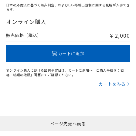
日本の外為法に基づく該非判定、およびEAR再輸出規制に関する見解が入手でき
ます。
"対応済み"や非含有の記載がされた商品であっても、流通
在庫等で未対応品が混在する可能性があります。
オンライン購入
非含有品が必要な際は、弊社営業部門もしくは販売店へお
問い合わせください。
¥ 2,000
販売価格（税込）
この製品のRoHS/REACH対応状況ページへ
カートに追加
オンライン購入における出荷予定日は、カートに追加～「ご購入手続き：価
格・納期の確認」画面にてご確認ください。
カートをみる
ページ先頭へ戻る