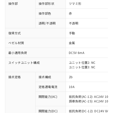
操作部
操作部形状
ツマミ形
操作部色
赤
透明/不透明
不透明
復帰方式
手動
ベゼル材質
金属
最小適用負荷
DC5V 6mA
スイッチユニット構成
ユニット位置2: NC
ユニット位置3: NC
接点定格
接点構成
2b
※1 対応状況
定格通電電流
10A
対応済み：EU RoHS指令（10物質）の
非含有に対応した製品が提供可能な商品で
開閉能力(AC)
抵抗負荷(AC-12): AC24V 10A/A
す。
誘導負荷(AC-15): AC24V 10A/AC
対応予定：EU RoHS指令（10物質）の非含
ご利用条件
有に対応した製品に切り替える予定のある
開閉能力(DC)
抵抗負荷(DC-12): DC24V 8A/DC