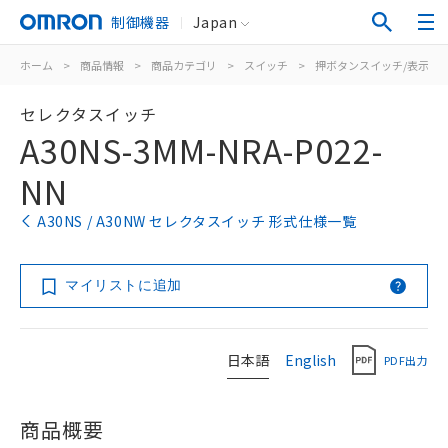
制御機器
Japan
ホーム
>
商品情報
>
商品カテゴリ
>
スイッチ
>
押ボタンスイッチ/表示灯
セレクタスイッチ
A30NS-3MM-NRA-P022-
NN
A30NS / A30NW セレクタスイッチ 形式仕様一覧
マイリストに追加
日本語
English
PDF出力
商品概要