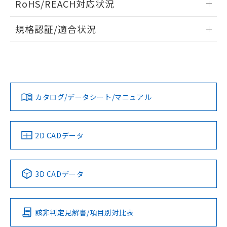
RoHS/REACH対応状況
ドすることができます。
物質の対応では、対応完了までの期間は出
荷製品に未対応品が混在することから備考
情報更新：2026/7/29
規格認証/適合状況
欄に対応日を記載しておりました。
既に当社にて対応品への在庫切替を完了
ログイン/会員登録
EU RoHS
注意事項・凡例
A30NS-3MM-NRA-P022-NNについての規格認証/適合状況に
していることから、特段のことがない限
ついては、「カスタマーサポートセンタ お客様相談室」また
り、2022年1月12日より割愛しておりま
は貴社担当オムロン営業員または販売店にお問い合わせくだ
す。
対応状況
対応予定月
※1
※2
さい。
ダウンロードデータをご利用いただく前に、以下を必ずお読
みください。
カタログ/データシート/マニュアル
対応済み
ソフトウェアの使用条件
お問い合わせ
中国 RoHS
注意事項・凡例
2D CADデータ
中国 RoHS表
※1 ※2
3D CADデータ
Pb
Hg
Cd
Cr(VI)
該非判定見解書/項目別対比表
O
O
O
O