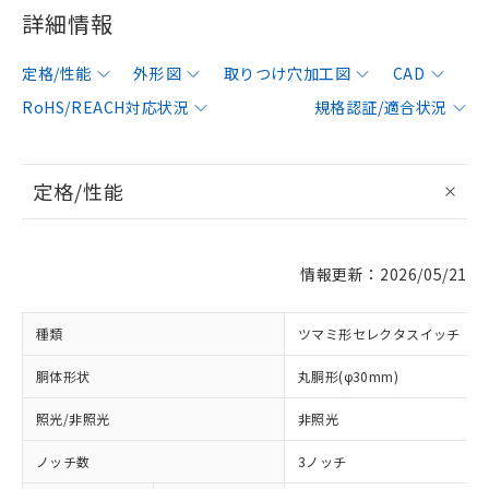
詳細情報
定格/性能
外形図
取りつけ穴加工図
CAD
RoHS/REACH対応状況
規格認証/適合状況
定格/性能
情報更新：2026/05/21
種類
ツマミ形セレクタスイッチ
胴体形状
丸胴形(φ30mm)
照光/非照光
非照光
ノッチ数
3ノッチ