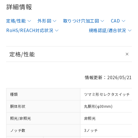
詳細情報
定格/性能
外形図
取りつけ穴加工図
CAD
RoHS/REACH対応状況
規格認証/適合状況
定格/性能
情報更新：2026/05/21
種類
ツマミ形セレクタスイッチ
胴体形状
丸胴形(φ30mm)
照光/非照光
非照光
ノッチ数
3ノッチ