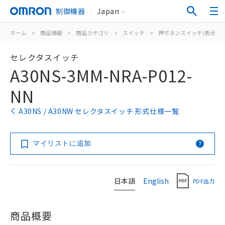
制御機器
Japan
ホーム
>
商品情報
>
商品カテゴリ
>
スイッチ
>
押ボタンスイッチ/表示灯
セレクタスイッチ
A30NS-3MM-NRA-P012-
NN
A30NS / A30NW セレクタスイッチ 形式仕様一覧
マイリストに追加
日本語
English
PDF出力
商品概要