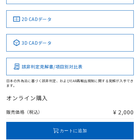
お問い合わせ
中国 RoHS
注意事項・凡例
2D CADデータ
中国 RoHS表
※1 ※2
3D CADデータ
Pb
Hg
Cd
Cr(VI)
該非判定見解書/項目別対比表
O
O
O
O
日本の外為法に基づく該非判定、およびEAR再輸出規制に関する見解が入手でき
ます。
"対応済み"や非含有の記載がされた商品であっても、流通
在庫等で未対応品が混在する可能性があります。
オンライン購入
非含有品が必要な際は、弊社営業部門もしくは販売店へお
問い合わせください。
¥ 2,000
販売価格（税込）
この製品のRoHS/REACH対応状況ページへ
カートに追加