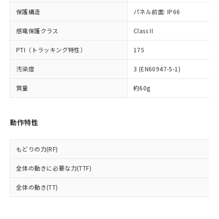
可)を取得するなどの必要な手続きを
六価クロム(Cr(Ⅵ)) 1000ppm以下、ポリ臭化ビフェニル
ム) : 100ppm、
準価格とは異なる場合があることをご
類(PBB) 1000ppm以下、ポリ臭化ジフェニルエーテル類
Cr(Ⅵ)(六価クロム) : 1000ppm、 PBBs(ポリ臭化ビフェ
とります。
保護構造
パネル前面: IP66
了承ください。
(PBDE) 1000ppm以下、フタル酸ビス(2-エチルヘキシ
○
一定数以上の在庫あり
ニル類) : 1000ppm、 PBDEs(ポリ臭化ジフェニルエーテ
当社は規制貨物を破棄する場合は、完
ル) (DEHP)(別名：DOP) 1000ppm以下、フタル酸ブチ
正式な納期状況および標準価格はお客
ル類) : 1000ppm、
感電保護クラス
ルベンジル（BBP） 1000ppm以下、フタル酸ジブチル
Class II
全に破砕するなど、違法に輸出されな
DBP(フタル酸ジブチル) : 1000ppm、 DIBP(フタル酸ジ
様のお取引先、またはお客様担当のオ
（DBP） 1000ppm以下、フタル酸ジイソブチル
イソブチル) : 1000ppm、 BBP(フタル酸ブチルベンジ
△
一定数には満たないが在庫あり
いよう必要な手段を講じます。
ムロン制御機器販売店・当社販売員に
(DIBP) 1000ppm以下
ル) : 1000ppm、
PTI（トラッキング特性）
175
当社は貴社製品を、核兵器、ミサイ
但し、RoHS指令で産業用監視および制御機器に対する
DEHP(フタル酸ビス(2-エチルヘキシル)) : 1000ppm
ご相談ください。
適用除外項目は除く。
ル、化学兵器、生物兵器またはその他
－
在庫なし(最新の在庫状況につ
オムロン制御機器販売店や当社販売拠
フタル酸エステル類の４物質については閾値を超える意
汚染度
3 (EN60947-5-1)
武器並びにこれらの製造装置等に一切
いては、お客様のお取引先、ま
図的な使用がないことを確認しています。
点は「
販売ネットワーク
」をご確認
※2 環境保護使用期限
使用いたしません。
たはお客様担当のオムロン制御
ください。
質量
約60g
当社は、貴社製品を第三者に販売する
機器販売店・当社販売員にご確
在庫状況および標準価格結果を当社の
※2 対応予定月
「ｅ」：有害物質（10物質）のすべてが基
場合は、上記1、2および3の内容を当
認ください)
事前の承諾なく第三者に漏洩または開
準値以下であることを示します。
該第三者に通知します。また当社は、
示しないようお願いします。
動作特性
部品在庫の切り替え状況などにより、予定
「10」：通常の使用状況下において有害物
販売先および販売に係わる関係者が違
マイパーツ機能（部品リスト作成サー
空
受注生産機種、また在庫状況の
月が前後することがあります。
質が外部に漏えいし、環境に深刻な影響を
法に輸出するおそれがある場合は、取
ビス）をご利用いただくには、I-Web
白
情報を公開していない機種
及ぼさない年数を意味します。
り引きをいたしません。
メンバーズにご登録されている必要が
もどりの力(RF)
「－」：未確認です。当社販売部門へお問
あります。
い合わせください。
全体の動きに必要な力(TTF)
お客様が当ウェブサイト上で当社にご
※3 非含有証明書ダウンロード
登録された部品リストについて、当社
全体の動き(TT)
および当社の共同利用者が、当社の製
下記の非含有証明書をダウンロードするこ
品・サービスに関するお客様との取
とができます。
合意する
キャンセル
引・商談に必要な範囲で利用すること