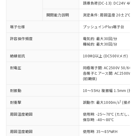
誘導負荷(DC-13): DC24V 4A/DC
対応済み：EU RoHS指令（10物質）の
非含有に対応した製品が提供可能な商品で
開閉能力説明
測定条件: 周囲温度 20±2℃、
す。
端子仕様
プッシュインPlus端子台
対応予定：EU RoHS指令（10物質）の非含
ご利用条件
有に対応した製品に切り替える予定のある
許容操作頻度
電気的: 最大30回/分
商品です。
機械的: 最大30回/分
対応予定なし：EU RoHS指令（10物質）の
以下の条件をお読みいただき、同意のうえ
非含有に非対応の商品で、対応品を出す予
絶縁抵抗
100MΩ以上 (DC500Vメガ)
ご利用ください。
定はありません。
調査・確認中：EU RoHS指令（10物質）の
耐電圧
同極端子間: AC2500V 50/60Hz
本サービスは、当社制御機器事業取扱
※1 中国RoHS○×表
非含有の対応状況を調査中または確認中の
各端子とアース間: AC2500V 50/
商品の当社在庫状況および標準価格
商品です。
(初期値)
(税抜)を提供させていただくもので
「○」：最大均質材料含有率が中国RoHSの
非該当品：ライセンス料など無形物で、有
す。
基準値以下であることを示します。
耐振動
10～55Hz 複振幅 1.5mm (接
害物質有無と関係のない商品です。
当社制御機器事業取扱商品の中には、
「×」：最大均質材料含有率が中国RoHSの
仕入先様の事情により、非含有部品として
本サービスの対象外となる商品もある
2
耐衝撃
誤動作: 最大1000m/s
(接点開
基準値を超えていることを示します。
いたものが、含有品と判明した場合などや
当社は、これら貴社製品のうち、外国
ことをご了承ください。
「－」：未確認です。当社販売部門へお問
むを得ず変更することがあります。
為替および外国貿易法に定める商品
在庫状況および標準価格照会結果は、
周囲温度範囲
使用時: -25～70℃ (ただし
い合わせください。
（以下｢規制貨物等」という）を輸出
記載している更新日時点での社内デー
保存時: -40～80℃
*EU RoHS指令（10物質）：
または国外への提供する場合は、日本
記
タに基づき作成されるものであり、閲
説明
鉛(Pb) 1000ppm以下、 水銀(Hg) 1000ppm以下、 カド
*中国RoHS10物質の基準値 (GB/T26572)：
国政府の輸出許可(または役務取引許
周囲湿度範囲
使用時: 35～85%RH
号
覧された時点での実際の在庫および標
ミウム(Cd) 100ppm以下、
Pb(鉛) :1000ppm、 Hg(水銀) : 1000ppm、 Cd(カドミウ