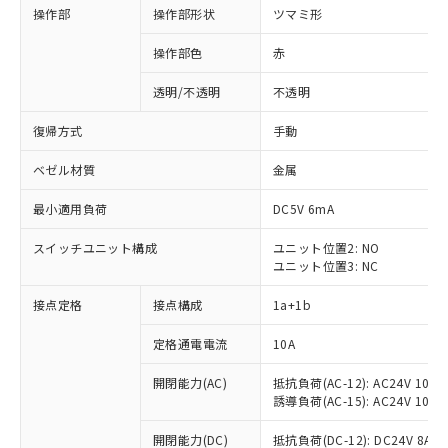
操作部
操作部形状
ツマミ形
操作部色
赤
透明/不透明
不透明
復帰方式
手動
ベゼル材質
金属
最小適用負荷
DC5V 6mA
スイッチユニット構成
ユニット位置2: NO
ユニット位置3: NC
接点定格
接点構成
1a+1b
定格通電電流
10A
開閉能力(AC)
抵抗負荷(AC-12): AC24V 10A/A
誘導負荷(AC-15): AC24V 10A/AC
※1 対応状況
開閉能力(DC)
抵抗負荷(DC-12): DC24V 8A/DC