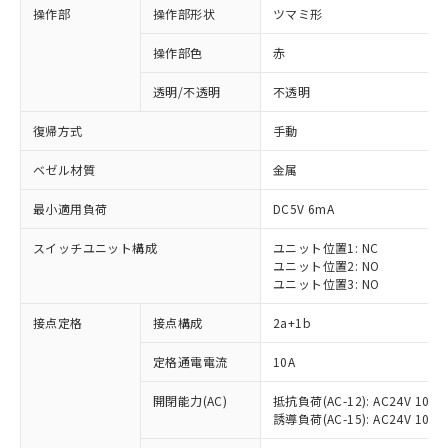
操作部
操作部形状
ツマミ形
操作部色
赤
透明/不透明
不透明
復帰方式
手動
ベゼル材質
金属
最小適用負荷
DC5V 6mA
スイッチユニット構成
ユニット位置1: NC
ユニット位置2: NO
ユニット位置3: NO
※1 対応状況
接点定格
接点構成
2a+1b
対応済み：EU RoHS指令（10物質）の
定格通電電流
10A
非含有に対応した製品が提供可能な商品で
開閉能力(AC)
抵抗負荷(AC-12): AC24V 10A/A
す。
誘導負荷(AC-15): AC24V 10A/AC
対応予定：EU RoHS指令（10物質）の非含
ご利用条件
有に対応した製品に切り替える予定のある