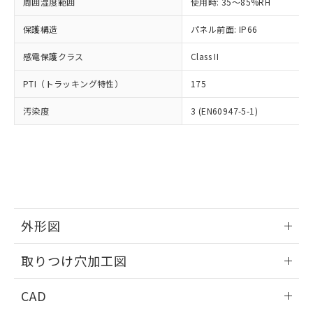
ご相談ください。
周囲湿度範囲
使用時: 35～85%RH
適用除外項目は除く。
ル、化学兵器、生物兵器またはその他
－
在庫なし(最新の在庫状況につ
オムロン制御機器販売店や当社販売拠
フタル酸エステル類の４物質については閾値を超える意
武器並びにこれらの製造装置等に一切
いては、お客様のお取引先、ま
図的な使用がないことを確認しています。
保護構造
パネル前面: IP66
点は「
販売ネットワーク
」をご確認
※2 環境保護使用期限
使用いたしません。
たはお客様担当のオムロン制御
ください。
当社は、貴社製品を第三者に販売する
感電保護クラス
Class II
機器販売店・当社販売員にご確
在庫状況および標準価格結果を当社の
※2 対応予定月
「ｅ」：有害物質（10物質）のすべてが基
場合は、上記1、2および3の内容を当
認ください)
事前の承諾なく第三者に漏洩または開
準値以下であることを示します。
PTI（トラッキング特性）
175
該第三者に通知します。また当社は、
示しないようお願いします。
部品在庫の切り替え状況などにより、予定
「10」：通常の使用状況下において有害物
販売先および販売に係わる関係者が違
マイパーツ機能（部品リスト作成サー
空
受注生産機種、また在庫状況の
汚染度
3 (EN60947-5-1)
月が前後することがあります。
質が外部に漏えいし、環境に深刻な影響を
法に輸出するおそれがある場合は、取
ビス）をご利用いただくには、I-Web
白
情報を公開していない機種
及ぼさない年数を意味します。
り引きをいたしません。
メンバーズにご登録されている必要が
「－」：未確認です。当社販売部門へお問
あります。
い合わせください。
お客様が当ウェブサイト上で当社にご
※3 非含有証明書ダウンロード
登録された部品リストについて、当社
および当社の共同利用者が、当社の製
下記の非含有証明書をダウンロードするこ
品・サービスに関するお客様との取
とができます。
合意する
キャンセル
引・商談に必要な範囲で利用すること
外形図
をご了承ください。
EU RoHS指令（10物質）の非含有証明書
※当社の共同利用者とは、
情報更新：2026/05/21
"個人情報
取りつけ穴加工図
51物質の非含有証明書（当社基準）
の共同利用に関して"
の「1.共同利
※本証明書は発行日時点で非含有を証明す
用者の範囲」に記載されている法人を
情報更新：2026/05/21
るもので、過去に遡って非含有を証明する
CAD
指します。
ものではありません。