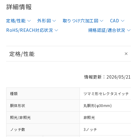
詳細情報
定格/性能
外形図
取りつけ穴加工図
CAD
RoHS/REACH対応状況
規格認証/適合状況
定格/性能
情報更新：2026/05/21
種類
ツマミ形セレクタスイッチ
胴体形状
丸胴形(φ30mm)
照光/非照光
非照光
ノッチ数
3ノッチ