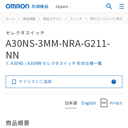
制御機器
Japan
ホーム
>
商品情報
>
商品カテゴリ
>
スイッチ
>
押ボタンスイッチ/表示灯
セレクタスイッチ
A30NS-3MM-NRA-G211-
NN
A30NS / A30NW セレクタスイッチ 形式仕様一覧
マイリストに追加
日本語
English
PDF出力
商品概要