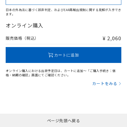
日本の外為法に基づく該非判定、およびEAR再輸出規制に関する見解が入手でき
ます。
"対応済み"や非含有の記載がされた商品であっても、流通
在庫等で未対応品が混在する可能性があります。
オンライン購入
非含有品が必要な際は、弊社営業部門もしくは販売店へお
問い合わせください。
¥ 2,060
販売価格（税込）
この製品のRoHS/REACH対応状況ページへ
カートに追加
オンライン購入における出荷予定日は、カートに追加～「ご購入手続き：価
格・納期の確認」画面にてご確認ください。
カートをみる
ページ先頭へ戻る