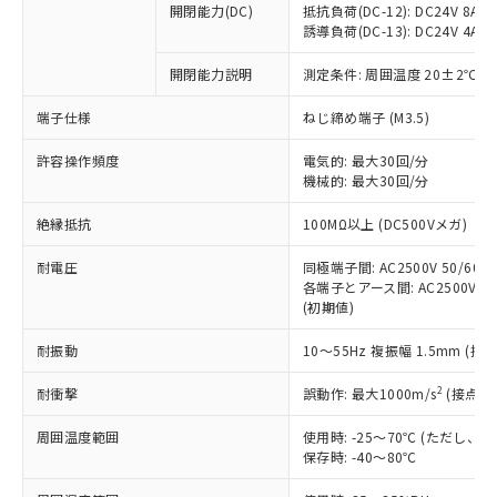
開閉能力(DC)
抵抗負荷(DC-12): DC24V 8A/DC
商品です。
誘導負荷(DC-13): DC24V 4A/DC
対応予定なし：EU RoHS指令（10物質）の
以下の条件をお読みいただき、同意のうえ
非含有に非対応の商品で、対応品を出す予
開閉能力説明
測定条件: 周囲温度 20±2℃、
ご利用ください。
定はありません。
調査・確認中：EU RoHS指令（10物質）の
端子仕様
ねじ締め端子 (M3.5)
本サービスは、当社制御機器事業取扱
※1 中国RoHS○×表
非含有の対応状況を調査中または確認中の
商品の当社在庫状況および標準価格
許容操作頻度
商品です。
電気的: 最大30回/分
(税抜)を提供させていただくもので
「○」：最大均質材料含有率が中国RoHSの
機械的: 最大30回/分
非該当品：ライセンス料など無形物で、有
す。
基準値以下であることを示します。
害物質有無と関係のない商品です。
当社制御機器事業取扱商品の中には、
絶縁抵抗
100MΩ以上 (DC500Vメガ)
「×」：最大均質材料含有率が中国RoHSの
仕入先様の事情により、非含有部品として
本サービスの対象外となる商品もある
基準値を超えていることを示します。
いたものが、含有品と判明した場合などや
当社は、これら貴社製品のうち、外国
ことをご了承ください。
耐電圧
同極端子間: AC2500V 50/60Hz
「－」：未確認です。当社販売部門へお問
むを得ず変更することがあります。
為替および外国貿易法に定める商品
各端子とアース間: AC2500V 50/
在庫状況および標準価格照会結果は、
い合わせください。
（以下｢規制貨物等」という）を輸出
(初期値)
記載している更新日時点での社内デー
*EU RoHS指令（10物質）：
または国外への提供する場合は、日本
記
タに基づき作成されるものであり、閲
説明
鉛(Pb) 1000ppm以下、 水銀(Hg) 1000ppm以下、 カド
*中国RoHS10物質の基準値 (GB/T26572)：
耐振動
10～55Hz 複振幅 1.5mm (接
国政府の輸出許可(または役務取引許
号
覧された時点での実際の在庫および標
ミウム(Cd) 100ppm以下、
Pb(鉛) :1000ppm、 Hg(水銀) : 1000ppm、 Cd(カドミウ
可)を取得するなどの必要な手続きを
六価クロム(Cr(Ⅵ)) 1000ppm以下、ポリ臭化ビフェニル
ム) : 100ppm、
準価格とは異なる場合があることをご
類(PBB) 1000ppm以下、ポリ臭化ジフェニルエーテル類
2
耐衝撃
誤動作: 最大1000m/s
(接点開
Cr(Ⅵ)(六価クロム) : 1000ppm、 PBBs(ポリ臭化ビフェ
とります。
了承ください。
(PBDE) 1000ppm以下、フタル酸ビス(2-エチルヘキシ
○
一定数以上の在庫あり
ニル類) : 1000ppm、 PBDEs(ポリ臭化ジフェニルエーテ
当社は規制貨物を破棄する場合は、完
ル) (DEHP)(別名：DOP) 1000ppm以下、フタル酸ブチ
正式な納期状況および標準価格はお客
ル類) : 1000ppm、
周囲温度範囲
使用時: -25～70℃ (ただし
ルベンジル（BBP） 1000ppm以下、フタル酸ジブチル
全に破砕するなど、違法に輸出されな
DBP(フタル酸ジブチル) : 1000ppm、 DIBP(フタル酸ジ
様のお取引先、またはお客様担当のオ
保存時: -40～80℃
（DBP） 1000ppm以下、フタル酸ジイソブチル
イソブチル) : 1000ppm、 BBP(フタル酸ブチルベンジ
△
一定数には満たないが在庫あり
いよう必要な手段を講じます。
ムロン制御機器販売店・当社販売員に
(DIBP) 1000ppm以下
ル) : 1000ppm、
当社は貴社製品を、核兵器、ミサイ
但し、RoHS指令で産業用監視および制御機器に対する
DEHP(フタル酸ビス(2-エチルヘキシル)) : 1000ppm