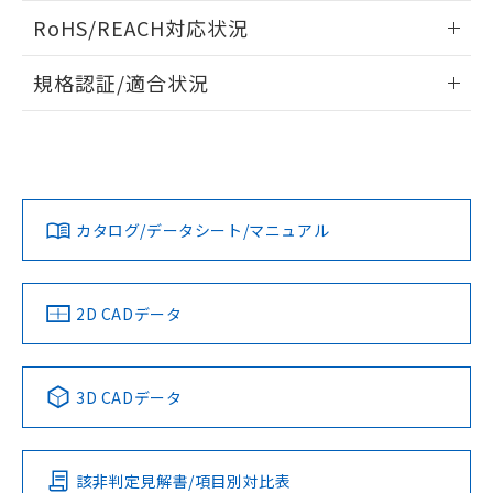
また、RoHS指令のフタル酸エステル類４
ログイン/会員登録いただくと、CADデータをダウンロー
RoHS/REACH対応状況
物質の対応では、対応完了までの期間は出
ドすることができます。
荷製品に未対応品が混在することから備考
情報更新：2026/7/29
欄に対応日を記載しておりました。
規格認証/適合状況
既に当社にて対応品への在庫切替を完了
ログイン/会員登録
EU RoHS
注意事項・凡例
A30NS-3MM-NRA-G211-NNについての規格認証/適合状況に
していることから、特段のことがない限
ついては、「カスタマーサポートセンタ お客様相談室」また
り、2022年1月12日より割愛しておりま
は貴社担当オムロン営業員または販売店にお問い合わせくだ
す。
対応状況
対応予定月
※1
※2
さい。
ダウンロードデータをご利用いただく前に、以下を必ずお読
みください。
カタログ/データシート/マニュアル
対応済み
ソフトウェアの使用条件
お問い合わせ
中国 RoHS
注意事項・凡例
2D CADデータ
中国 RoHS表
※1 ※2
3D CADデータ
Pb
Hg
Cd
Cr(VI)
該非判定見解書/項目別対比表
O
O
O
O