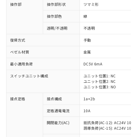
操作部
操作部形状
ツマミ形
操作部色
緑
透明/不透明
不透明
復帰方式
手動
ベゼル材質
金属
最小適用負荷
DC5V 6mA
スイッチユニット構成
ユニット位置1: NC
ユニット位置2: NC
ユニット位置3: NO
※1 対応状況
接点定格
接点構成
1a+2b
対応済み：EU RoHS指令（10物質）の
定格通電電流
10A
非含有に対応した製品が提供可能な商品で
開閉能力(AC)
抵抗負荷(AC-12): AC24V 10A/A
す。
誘導負荷(AC-15): AC24V 10A/AC
対応予定：EU RoHS指令（10物質）の非含
ご利用条件
有に対応した製品に切り替える予定のある