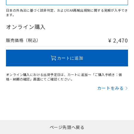
日本の外為法に基づく該非判定、およびEAR再輸出規制に関する見解が入手でき
ます。
"対応済み"や非含有の記載がされた商品であっても、流通
在庫等で未対応品が混在する可能性があります。
オンライン購入
非含有品が必要な際は、弊社営業部門もしくは販売店へお
問い合わせください。
¥ 2,470
販売価格（税込）
この製品のRoHS/REACH対応状況ページへ
カートに追加
オンライン購入における出荷予定日は、カートに追加～「ご購入手続き：価
格・納期の確認」画面にてご確認ください。
カートをみる
ページ先頭へ戻る