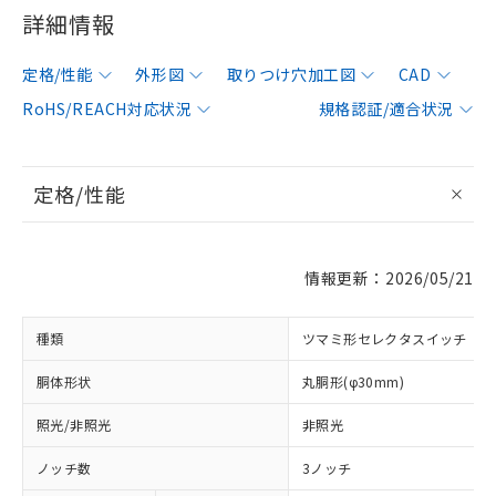
詳細情報
定格/性能
外形図
取りつけ穴加工図
CAD
RoHS/REACH対応状況
規格認証/適合状況
定格/性能
情報更新：2026/05/21
種類
ツマミ形セレクタスイッチ
胴体形状
丸胴形(φ30mm)
照光/非照光
非照光
ノッチ数
3ノッチ