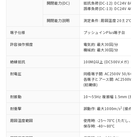
開閉能力(DC)
抵抗負荷(DC-12): DC24V 8A/DC
商品です。
誘導負荷(DC-13): DC24V 4A/DC
対応予定なし：EU RoHS指令（10物質）の
以下の条件をお読みいただき、同意のうえ
非含有に非対応の商品で、対応品を出す予
開閉能力説明
測定条件: 周囲温度 20±2℃、
ご利用ください。
定はありません。
調査・確認中：EU RoHS指令（10物質）の
端子仕様
プッシュインPlus端子台
本サービスは、当社制御機器事業取扱
※1 中国RoHS○×表
非含有の対応状況を調査中または確認中の
商品の当社在庫状況および標準価格
許容操作頻度
商品です。
電気的: 最大30回/分
(税抜)を提供させていただくもので
「○」：最大均質材料含有率が中国RoHSの
機械的: 最大30回/分
非該当品：ライセンス料など無形物で、有
す。
基準値以下であることを示します。
害物質有無と関係のない商品です。
当社制御機器事業取扱商品の中には、
絶縁抵抗
100MΩ以上 (DC500Vメガ)
「×」：最大均質材料含有率が中国RoHSの
仕入先様の事情により、非含有部品として
本サービスの対象外となる商品もある
基準値を超えていることを示します。
いたものが、含有品と判明した場合などや
当社は、これら貴社製品のうち、外国
ことをご了承ください。
耐電圧
同極端子間: AC2500V 50/60Hz
「－」：未確認です。当社販売部門へお問
むを得ず変更することがあります。
為替および外国貿易法に定める商品
各端子とアース間: AC2500V 50/
在庫状況および標準価格照会結果は、
い合わせください。
（以下｢規制貨物等」という）を輸出
(初期値)
記載している更新日時点での社内デー
*EU RoHS指令（10物質）：
または国外への提供する場合は、日本
記
タに基づき作成されるものであり、閲
説明
鉛(Pb) 1000ppm以下、 水銀(Hg) 1000ppm以下、 カド
*中国RoHS10物質の基準値 (GB/T26572)：
耐振動
10～55Hz 複振幅 1.5mm (接
国政府の輸出許可(または役務取引許
号
覧された時点での実際の在庫および標
ミウム(Cd) 100ppm以下、
Pb(鉛) :1000ppm、 Hg(水銀) : 1000ppm、 Cd(カドミウ
可)を取得するなどの必要な手続きを
六価クロム(Cr(Ⅵ)) 1000ppm以下、ポリ臭化ビフェニル
ム) : 100ppm、
準価格とは異なる場合があることをご
類(PBB) 1000ppm以下、ポリ臭化ジフェニルエーテル類
2
耐衝撃
誤動作: 最大1000m/s
(接点開
Cr(Ⅵ)(六価クロム) : 1000ppm、 PBBs(ポリ臭化ビフェ
とります。
了承ください。
(PBDE) 1000ppm以下、フタル酸ビス(2-エチルヘキシ
○
一定数以上の在庫あり
ニル類) : 1000ppm、 PBDEs(ポリ臭化ジフェニルエーテ
当社は規制貨物を破棄する場合は、完
ル) (DEHP)(別名：DOP) 1000ppm以下、フタル酸ブチ
正式な納期状況および標準価格はお客
ル類) : 1000ppm、
周囲温度範囲
使用時: -25～70℃ (ただし
ルベンジル（BBP） 1000ppm以下、フタル酸ジブチル
全に破砕するなど、違法に輸出されな
DBP(フタル酸ジブチル) : 1000ppm、 DIBP(フタル酸ジ
様のお取引先、またはお客様担当のオ
保存時: -40～80℃
（DBP） 1000ppm以下、フタル酸ジイソブチル
イソブチル) : 1000ppm、 BBP(フタル酸ブチルベンジ
△
一定数には満たないが在庫あり
いよう必要な手段を講じます。
ムロン制御機器販売店・当社販売員に
(DIBP) 1000ppm以下
ル) : 1000ppm、
当社は貴社製品を、核兵器、ミサイ
但し、RoHS指令で産業用監視および制御機器に対する
DEHP(フタル酸ビス(2-エチルヘキシル)) : 1000ppm