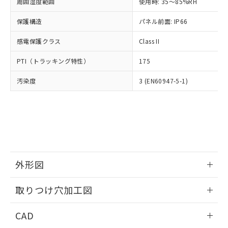
ご相談ください。
周囲湿度範囲
使用時: 35～85%RH
適用除外項目は除く。
ル、化学兵器、生物兵器またはその他
－
在庫なし(最新の在庫状況につ
オムロン制御機器販売店や当社販売拠
フタル酸エステル類の４物質については閾値を超える意
武器並びにこれらの製造装置等に一切
いては、お客様のお取引先、ま
図的な使用がないことを確認しています。
保護構造
パネル前面: IP66
点は「
販売ネットワーク
」をご確認
※2 環境保護使用期限
使用いたしません。
たはお客様担当のオムロン制御
ください。
当社は、貴社製品を第三者に販売する
感電保護クラス
Class II
機器販売店・当社販売員にご確
在庫状況および標準価格結果を当社の
※2 対応予定月
「ｅ」：有害物質（10物質）のすべてが基
場合は、上記1、2および3の内容を当
認ください)
事前の承諾なく第三者に漏洩または開
準値以下であることを示します。
PTI（トラッキング特性）
175
該第三者に通知します。また当社は、
示しないようお願いします。
部品在庫の切り替え状況などにより、予定
「10」：通常の使用状況下において有害物
販売先および販売に係わる関係者が違
マイパーツ機能（部品リスト作成サー
空
受注生産機種、また在庫状況の
汚染度
3 (EN60947-5-1)
月が前後することがあります。
質が外部に漏えいし、環境に深刻な影響を
法に輸出するおそれがある場合は、取
ビス）をご利用いただくには、I-Web
白
情報を公開していない機種
及ぼさない年数を意味します。
り引きをいたしません。
メンバーズにご登録されている必要が
「－」：未確認です。当社販売部門へお問
あります。
い合わせください。
お客様が当ウェブサイト上で当社にご
※3 非含有証明書ダウンロード
登録された部品リストについて、当社
および当社の共同利用者が、当社の製
下記の非含有証明書をダウンロードするこ
品・サービスに関するお客様との取
とができます。
合意する
キャンセル
引・商談に必要な範囲で利用すること
外形図
をご了承ください。
EU RoHS指令（10物質）の非含有証明書
※当社の共同利用者とは、
情報更新：2026/05/21
"個人情報
取りつけ穴加工図
51物質の非含有証明書（当社基準）
の共同利用に関して"
の「1.共同利
※本証明書は発行日時点で非含有を証明す
用者の範囲」に記載されている法人を
情報更新：2026/05/21
るもので、過去に遡って非含有を証明する
CAD
指します。
ものではありません。