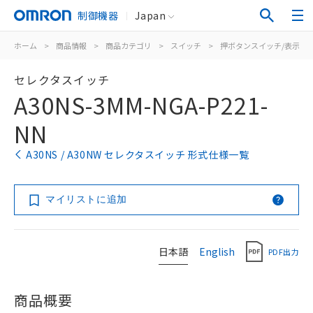
制御機器
Japan
ホーム
>
商品情報
>
商品カテゴリ
>
スイッチ
>
押ボタンスイッチ/表示灯
セレクタスイッチ
A30NS-3MM-NGA-P221-
NN
A30NS / A30NW セレクタスイッチ 形式仕様一覧
マイリストに追加
日本語
English
PDF出力
商品概要