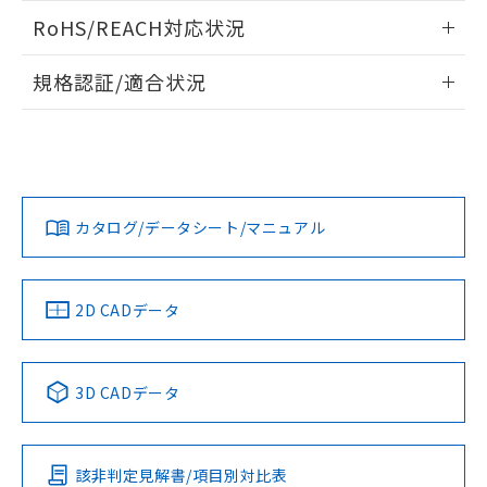
また、RoHS指令のフタル酸エステル類４
ログイン/会員登録いただくと、CADデータをダウンロー
RoHS/REACH対応状況
物質の対応では、対応完了までの期間は出
ドすることができます。
荷製品に未対応品が混在することから備考
情報更新：2026/7/29
欄に対応日を記載しておりました。
規格認証/適合状況
既に当社にて対応品への在庫切替を完了
ログイン/会員登録
EU RoHS
注意事項・凡例
A30NS-3MM-NGA-P221-NNについての規格認証/適合状況に
していることから、特段のことがない限
ついては、「カスタマーサポートセンタ お客様相談室」また
り、2022年1月12日より割愛しておりま
は貴社担当オムロン営業員または販売店にお問い合わせくだ
す。
対応状況
対応予定月
※1
※2
さい。
ダウンロードデータをご利用いただく前に、以下を必ずお読
みください。
カタログ/データシート/マニュアル
対応済み
ソフトウェアの使用条件
お問い合わせ
中国 RoHS
注意事項・凡例
2D CADデータ
中国 RoHS表
※1 ※2
3D CADデータ
Pb
Hg
Cd
Cr(VI)
該非判定見解書/項目別対比表
O
O
O
O