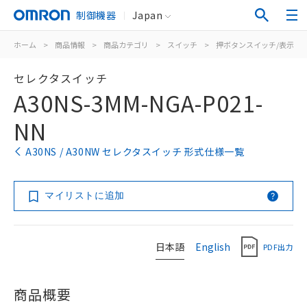
制御機器
Japan
ホーム
>
商品情報
>
商品カテゴリ
>
スイッチ
>
押ボタンスイッチ/表示灯
セレクタスイッチ
A30NS-3MM-NGA-P021-
NN
A30NS / A30NW セレクタスイッチ 形式仕様一覧
マイリストに追加
日本語
English
PDF出力
商品概要