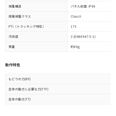
可)を取得するなどの必要な手続きを
六価クロム(Cr(Ⅵ)) 1000ppm以下、ポリ臭化ビフェニル
ム) : 100ppm、
準価格とは異なる場合があることをご
類(PBB) 1000ppm以下、ポリ臭化ジフェニルエーテル類
Cr(Ⅵ)(六価クロム) : 1000ppm、 PBBs(ポリ臭化ビフェ
とります。
保護構造
パネル前面: IP66
了承ください。
(PBDE) 1000ppm以下、フタル酸ビス(2-エチルヘキシ
○
一定数以上の在庫あり
ニル類) : 1000ppm、 PBDEs(ポリ臭化ジフェニルエーテ
当社は規制貨物を破棄する場合は、完
ル) (DEHP)(別名：DOP) 1000ppm以下、フタル酸ブチ
正式な納期状況および標準価格はお客
ル類) : 1000ppm、
感電保護クラス
ルベンジル（BBP） 1000ppm以下、フタル酸ジブチル
Class II
全に破砕するなど、違法に輸出されな
DBP(フタル酸ジブチル) : 1000ppm、 DIBP(フタル酸ジ
様のお取引先、またはお客様担当のオ
（DBP） 1000ppm以下、フタル酸ジイソブチル
イソブチル) : 1000ppm、 BBP(フタル酸ブチルベンジ
△
一定数には満たないが在庫あり
いよう必要な手段を講じます。
ムロン制御機器販売店・当社販売員に
(DIBP) 1000ppm以下
ル) : 1000ppm、
PTI（トラッキング特性）
175
当社は貴社製品を、核兵器、ミサイ
但し、RoHS指令で産業用監視および制御機器に対する
DEHP(フタル酸ビス(2-エチルヘキシル)) : 1000ppm
ご相談ください。
適用除外項目は除く。
ル、化学兵器、生物兵器またはその他
－
在庫なし(最新の在庫状況につ
オムロン制御機器販売店や当社販売拠
フタル酸エステル類の４物質については閾値を超える意
汚染度
3 (EN60947-5-1)
武器並びにこれらの製造装置等に一切
いては、お客様のお取引先、ま
図的な使用がないことを確認しています。
点は「
販売ネットワーク
」をご確認
※2 環境保護使用期限
使用いたしません。
たはお客様担当のオムロン制御
ください。
質量
約60g
当社は、貴社製品を第三者に販売する
機器販売店・当社販売員にご確
在庫状況および標準価格結果を当社の
※2 対応予定月
「ｅ」：有害物質（10物質）のすべてが基
場合は、上記1、2および3の内容を当
認ください)
事前の承諾なく第三者に漏洩または開
準値以下であることを示します。
該第三者に通知します。また当社は、
示しないようお願いします。
動作特性
部品在庫の切り替え状況などにより、予定
「10」：通常の使用状況下において有害物
販売先および販売に係わる関係者が違
マイパーツ機能（部品リスト作成サー
空
受注生産機種、また在庫状況の
月が前後することがあります。
質が外部に漏えいし、環境に深刻な影響を
法に輸出するおそれがある場合は、取
ビス）をご利用いただくには、I-Web
白
情報を公開していない機種
及ぼさない年数を意味します。
り引きをいたしません。
メンバーズにご登録されている必要が
もどりの力(RF)
「－」：未確認です。当社販売部門へお問
あります。
い合わせください。
全体の動きに必要な力(TTF)
お客様が当ウェブサイト上で当社にご
※3 非含有証明書ダウンロード
登録された部品リストについて、当社
全体の動き(TT)
および当社の共同利用者が、当社の製
下記の非含有証明書をダウンロードするこ
品・サービスに関するお客様との取
とができます。
合意する
キャンセル
引・商談に必要な範囲で利用すること