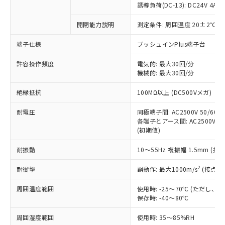
誘導負荷(DC-13): DC24V 4A/DC
対応済み：EU RoHS指令（10物質）の
非含有に対応した製品が提供可能な商品で
開閉能力説明
測定条件: 周囲温度 20±2℃、
す。
端子仕様
プッシュインPlus端子台
対応予定：EU RoHS指令（10物質）の非含
ご利用条件
有に対応した製品に切り替える予定のある
許容操作頻度
電気的: 最大30回/分
商品です。
機械的: 最大30回/分
対応予定なし：EU RoHS指令（10物質）の
以下の条件をお読みいただき、同意のうえ
非含有に非対応の商品で、対応品を出す予
絶縁抵抗
100MΩ以上 (DC500Vメガ)
ご利用ください。
定はありません。
調査・確認中：EU RoHS指令（10物質）の
耐電圧
同極端子間: AC2500V 50/60Hz
本サービスは、当社制御機器事業取扱
※1 中国RoHS○×表
非含有の対応状況を調査中または確認中の
各端子とアース間: AC2500V 50/
商品の当社在庫状況および標準価格
商品です。
(初期値)
(税抜)を提供させていただくもので
「○」：最大均質材料含有率が中国RoHSの
非該当品：ライセンス料など無形物で、有
す。
基準値以下であることを示します。
耐振動
10～55Hz 複振幅 1.5mm (接
害物質有無と関係のない商品です。
当社制御機器事業取扱商品の中には、
「×」：最大均質材料含有率が中国RoHSの
仕入先様の事情により、非含有部品として
本サービスの対象外となる商品もある
2
耐衝撃
誤動作: 最大1000m/s
(接点開
基準値を超えていることを示します。
いたものが、含有品と判明した場合などや
当社は、これら貴社製品のうち、外国
ことをご了承ください。
「－」：未確認です。当社販売部門へお問
むを得ず変更することがあります。
為替および外国貿易法に定める商品
在庫状況および標準価格照会結果は、
周囲温度範囲
使用時: -25～70℃ (ただし
い合わせください。
（以下｢規制貨物等」という）を輸出
記載している更新日時点での社内デー
保存時: -40～80℃
*EU RoHS指令（10物質）：
または国外への提供する場合は、日本
記
タに基づき作成されるものであり、閲
説明
鉛(Pb) 1000ppm以下、 水銀(Hg) 1000ppm以下、 カド
*中国RoHS10物質の基準値 (GB/T26572)：
国政府の輸出許可(または役務取引許
周囲湿度範囲
使用時: 35～85%RH
号
覧された時点での実際の在庫および標
ミウム(Cd) 100ppm以下、
Pb(鉛) :1000ppm、 Hg(水銀) : 1000ppm、 Cd(カドミウ