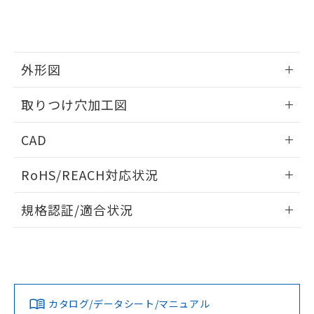
をご了承ください。
EU RoHS指令（10物質）の非含有証明書
※当社の共同利用者とは、
"個人情報
51物質の非含有証明書（当社基準）
の共同利用に関して"
の「1.共同利
※本証明書は発行日時点で非含有を証明す
用者の範囲」に記載されている法人を
るもので、過去に遡って非含有を証明する
指します。
外形図
ものではありません。
また、RoHS指令のフタル酸エステル類４
情報更新：2026/05/21
物質の対応では、対応完了までの期間は出
取りつけ穴加工図
荷製品に未対応品が混在することから備考
欄に対応日を記載しておりました。
情報更新：2026/05/21
CAD
既に当社にて対応品への在庫切替を完了
していることから、特段のことがない限
ログイン/会員登録いただくと、CADデータをダウンロー
RoHS/REACH対応状況
り、2022年1月12日より割愛しておりま
ドすることができます。
す。
情報更新：2026/7/29
規格認証/適合状況
ログイン/会員登録
EU RoHS
注意事項・凡例
A30NS-3MM-NGA-P021-NNについての規格認証/適合状況に
ついては、「カスタマーサポートセンタ お客様相談室」また
は貴社担当オムロン営業員または販売店にお問い合わせくだ
対応状況
対応予定月
※1
※2
さい。
ダウンロードデータをご利用いただく前に、以下を必ずお読
みください。
カタログ/データシート/マニュアル
対応済み
ソフトウェアの使用条件