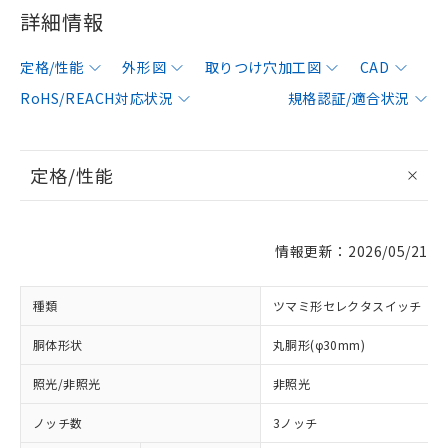
詳細情報
定格/性能
外形図
取りつけ穴加工図
CAD
RoHS/REACH対応状況
規格認証/適合状況
定格/性能
情報更新：2026/05/21
種類
ツマミ形セレクタスイッチ
胴体形状
丸胴形(φ30mm)
照光/非照光
非照光
ノッチ数
3ノッチ