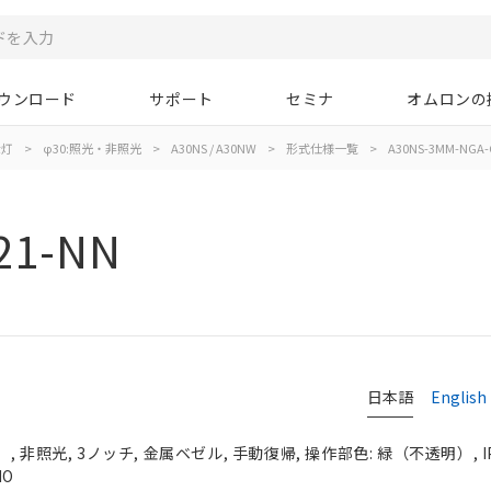
ウンロード
サポート
セミナ
オムロンの
示灯
>
φ30:照光・非照光
>
A30NS / A30NW
>
形式仕様一覧
>
A30NS-3MM-NGA-
21-NN
日本語
English
 非照光, 3ノッチ, 金属ベゼル, 手動復帰, 操作部色: 緑（不透明）, IP
NO