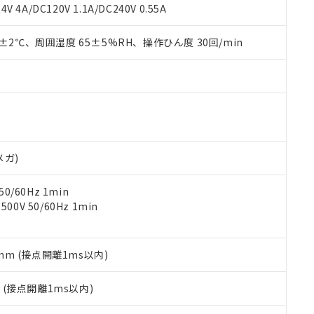
覧された時点での実際の在庫および標準価格とは異なる場合がある
1000ppm、 PBBs(ポリ臭化ビフェニル類) : 1000ppm、 PBDEs(ポリ臭化ジフェニルエーテル類
物質については閾値を超える意図的な使用がないことを確認しています。
V 4A/DC120V 1.1A/DC240V 0.55A
上の在庫あり
 1000ppm、 DIBP(フタル酸ジイソブチル) : 1000ppm、 BBP(フタル酸ブチルベンジル) :
品を、核兵器、ミサイル、化学兵器、生物兵器またはその他武器並
チルヘキシル)) : 1000ppm
況および標準価格はお客様のお取引先、またはお客様担当のオムロ
用いたしません。
0±2℃、周囲湿度 65±5%RH、操作ひん度 30回/min
ご相談ください。
は満たないが在庫あり
製品を第三者に販売する場合は、上記1、2および3の内容を当該第
機器販売店や当社販売拠点は「
販売ネットワーク
」をご確認くだ
販売先および販売に係わる関係者が違法に輸出するおそれがある場
用期限
び標準価格結果を当社の事前の承諾なく第三者に漏洩または開示し
え状況などにより、予定月が前後することがあります。
(最新の在庫状況については、お客様のお取引先、またはお客様担当
（10物質）のすべてが基準値以下であることを示します。
店・当社販売員にご確認ください)
能（部品リスト作成サービス）をご利用いただくには、I-Webメン
使用状況下において有害物質が外部に漏えいし、環境に深刻な影響を
あります。
機種、また在庫状況の情報を公開していない機種
ェブサイト上で当社にご登録された部品リストについて、当社およ
書ダウンロード
す。当社販売部門へお問い合わせください。
品・サービスに関するお客様との取引・商談に必要な範囲で利用す
合意する
キャンセル
メガ)
書をダウンロードすることができます。
利用者とは、
"個人情報の共同利用に関して"
の「1.共同利用者の
0/60Hz 1min
します。
10物質）の非含有証明書
0V 50/60Hz 1min
明書（当社基準）
日時点で非含有を証明するもので、過去に遡って非含有を証明するも
令のフタル酸エステル類４物質の対応では、対応完了までの期間は出
備考欄に対応日を記載しておりました。
5mm (接点開離1ms以内)
品への在庫切替を完了していることから、特段のことがない限り、20
す。
2
(接点開離1ms以内)