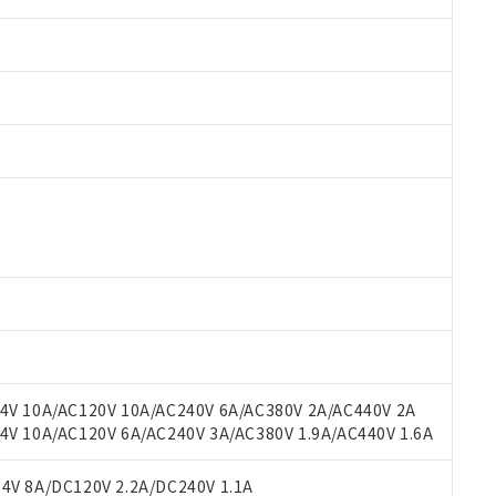
 RoHS指令（10物質）の非含有に対応した製品が提供可能な商品です
oHS指令（10物質）の非含有に対応した製品に切り替える予定のある
 RoHS指令（10物質）の非含有に非対応の商品で、対応品を出す予
 RoHS指令（10物質）の非含有の対応状況を調査中または確認中の
ンス料など無形物で、有害物質有無と関係のない商品です。
○×表
より、非含有部品としていたものが、含有品と判明した場合などやむ
みいただき、同意のうえご利用ください。
材料含有率が中国RoHSの基準値以下であることを示します。
材料含有率が中国RoHSの基準値を超えていることを示します。
、当社制御機器事業取扱商品の当社在庫状況および標準価格(税抜)
ら貴社製品のうち、外国為替および外国貿易法に定める商品（以下｢
質）：
V 10A/AC120V 10A/AC240V 6A/AC380V 2A/AC440V 2A
す。当社販売部門へお問い合わせください。
 水銀(Hg) 1000ppm以下、 カドミウム(Cd) 100ppm以下、
たは国外への提供する場合は、日本国政府の輸出許可(または役務取
 10A/AC120V 6A/AC240V 3A/AC380V 1.9A/AC440V 1.6A
000ppm以下、ポリ臭化ビフェニル類(PBB) 1000ppm以下、ポリ臭化ジフェニルエーテル類(P
事業取扱商品の中には、本サービスの対象外となる商品もあること
手続きをとります。
キシル) (DEHP)(別名：DOP) 1000ppm以下、フタル酸ブチルベンジル（BBP） 100
(GB/T26572)：
以下、フタル酸ジイソブチル (DIBP) 1000ppm以下
び標準価格照会結果は、記載している更新日時点での社内データに
物を破棄する場合は、完全に破砕するなど、違法に輸出されないよ
(水銀) : 1000ppm、 Cd(カドミウム) : 100ppm、
V 8A/DC120V 2.2A/DC240V 1.1A
業用監視および制御機器に対する適用除外項目は除く。