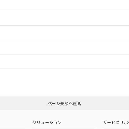
情報更新：2
情報更新：2
ードすることができます。
情報更新：
ログイン/会員登録
適合状況については、「カスタマーサポートセンタ お客様相談室」または貴社
みください。
非含有証明書
※3
ページ先頭へ戻る
ダウンロードはこちら
ソリューション
サービスサポ