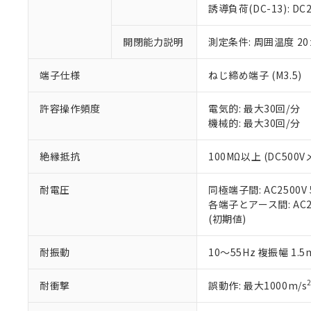
のであり、閲
ます。
Cr(Ⅵ)(六価クロム) : 
フタル酸エステル類の４
誘導負荷(DC-13): DC24
○
一定数以
DBP(フタル酸ジブチル) :
い。
当社は貴社製
DEHP(フタル酸ビス(2-エ
正式な納期状
置等に一切使
開閉能力説明
測定条件: 周囲温度 2
当社販売員に
※2 対応予定月
△
一定数に
当社は、貴社
オムロン制御
また当社は、
※2 環境保護使
在庫状況およ
部品在庫の切り替
たしません。
端子仕様
ねじ締め端子 (M3.5)
－
在庫なし
す。
「ｅ」：有害物質
機器販売
マイパーツ機
「10」：通常の
許容操作頻度
電気的: 最大30回/分
ている必要が
味します。
機械的: 最大30回/分
空
受注生産
お客様が当ウ
※3 非含有証明
「－」：未確認で
白
が、当社の製
絶縁抵抗
100MΩ以上 (DC500V
さい。
下記の非含有証明
※当社の共同
耐電圧
同極端子間: AC2500V 5
いる法人を指
EU RoHS指令（
各端子とアース間: AC250
51物質の非含有証
(初期値)
※本証明書は発行
また、RoHS指
混在することから
耐振動
10～55Hz 複振幅 1.
既に当社にて対応
り割愛しておりま
耐衝撃
誤動作: 最大1000m/s