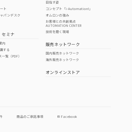
目指す姿
ポート
コンセプト「i-Automation!」
ジャパンデスク
オムロンの強み
お客様との共創拠点
AUTOMATION CENTER
DIBP
BBP
DEHP
環境保護
技術を磨く現場
・セミナ
使用期限
案内
販売ネットワーク
講する
O
O
O
e
国内販売ネットワーク
ス一覧（PDF）
海外販売ネットワーク
オンラインストア
状況ページへ
件
商品のご承諾事項
Facebook