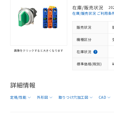
在庫/販売状況
20
在庫/販売状況 ご利用条
販売状況
機種区分
画像をクリックすると大きくなります
在庫状況
標準価格(税別)
詳細情報
定格/性能
外形図
取りつけ穴加工図
CAD