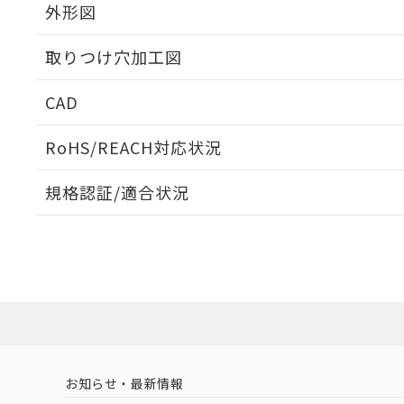
外形図
取りつけ穴加工図
CAD
ログイン/会員登録いただくと、CADデータをダウンロ
RoHS/REACH対応状況
規格認証/適合状況
EU RoHS
注意事項・凡例
A30NS-3MM-NGA-G121-NNについての規格認証/
営業員または販売店にお問い合わせください。
ダウンロードデータをご利用いただく前に、以下を必ずお読
対応状況
対応予定月
※1
※2
ソフトウェアの使用条件
対応済み
お知らせ・最新情報
中国 RoHS
注意事項・凡例