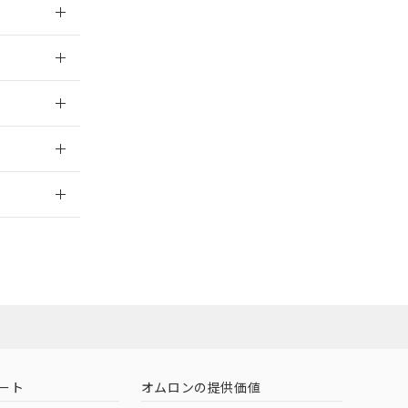
026/05/21
026/05/21
2026/7/29
担当オムロン
お問い合わせ
ート
オムロンの提供価値