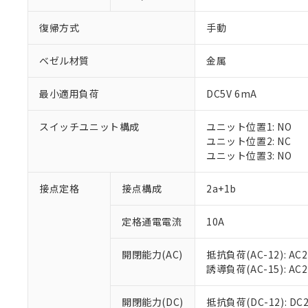
復帰方式
手動
ベゼル材質
金属
最小適用負荷
DC5V 6mA
※1 対応状況
スイッチユニット構成
ユニット位置1: NO
対応済み：EU
ユニット位置2: NC
対応予定：EU R
ユニット位置3: NO
対応予定なし：EU
調査・確認中：EU
ご利用条件
接点定格
接点構成
2a+1b
非該当品：ライセ
※1 中国RoHS
仕入先様の事情に
定格通電電流
10A
があります。
以下の条件をお読
「○」：最大均質
「×」：最大均質
本サービスは
当社は、これ
*EU RoHS指令（10物
開閉能力(AC)
抵抗負荷(AC-12): AC24
「－」：未確認で
鉛(Pb) 1000ppm以下、
くものです。
う）を輸出ま
誘導負荷(AC-15): AC24V
記
説明
六価クロム(Cr(Ⅵ)) 1
当社制御機器
などの必要な
フタル酸ビス(2-エチルヘ
号
*中国RoHS10物質の基準値 
ル（DBP） 1000ppm
在庫状況およ
当社は規制貨
Pb(鉛) :1000ppm、 Hg
開閉能力(DC)
抵抗負荷(DC-12): DC24
但し、RoHS指令で産