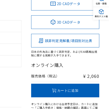
2D CADデータ
在庫・価格
無料テスト機
3D CADデータ
該非判定見解書/項目別対比表
日本の外為法に基づく該非判定、およびEAR再輸出規
制に関する見解が入手できます。
オンライン購入
¥ 2,060
販売価格（税込）
カートに追加
オンライン購入における出荷予定日は、カートに追加
～「ご購入手続き：価格・納期の確認」画面にてご確