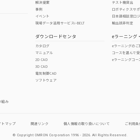
解決提案
テスト機貸出
事例
ロボティクスサ
イベント
日本語相談窓口
現場データ活用サービスi-BELT
輸出該非判定
I)
PBBs
PBDEs
DBP
ダウンロードセンタ
eラーニング
カタログ
eラーニングのご
マニュアル
コースを選んで受
O
O
O
2D CAD
eラーニングコー
3D CAD
電気制御CAD
在庫等で未対応品が混在する可能性があります。
ソフトウェア
問い合わせください。
この製品のRoHS/REACH対応
り組み
イトマップ
関連リンク
個人情報の
取り扱いについて
ご利用条
© Copyright OMRON Corporation 1996 - 2026.
All Rights Reserved.