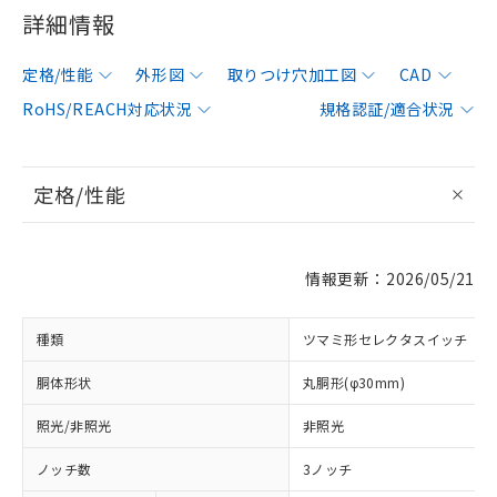
詳細情報
定格/性能
外形図
取りつけ穴加工図
CAD
RoHS/REACH対応状況
規格認証/適合状況
定格/性能
情報更新：2026/05/21
種類
ツマミ形セレクタスイッチ
胴体形状
丸胴形(φ30mm)
照光/非照光
非照光
ノッチ数
3ノッチ