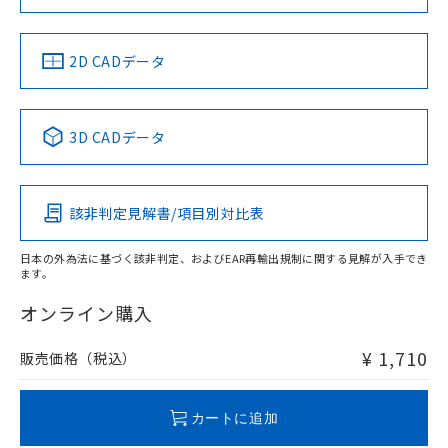
お問い合わせ
中国 RoHS
注意事項・凡例
2D CADデータ
中国 RoHS表
※1 ※2
3D CADデータ
Pb
Hg
Cd
Cr(VI)
該非判定見解書/項目別対比表
O
O
O
O
日本の外為法に基づく該非判定、およびEAR再輸出規制に関する見解が入手でき
ます。
"対応済み"や非含有の記載がされた商品であっても、流通
在庫等で未対応品が混在する可能性があります。
オンライン購入
非含有品が必要な際は、弊社営業部門もしくは販売店へお
問い合わせください。
¥ 1,710
販売価格（税込）
この製品のRoHS/REACH対応状況ページへ
カートに追加