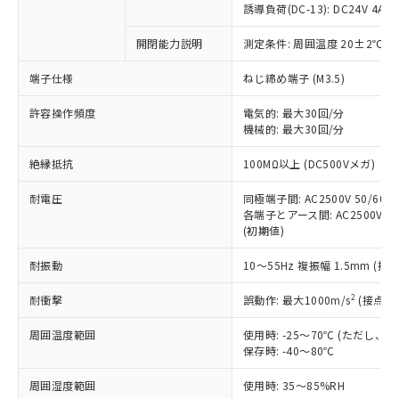
誘導負荷(DC-13): DC24V 4A/DC
対応済み：EU RoHS指令（10物質）の
非含有に対応した製品が提供可能な商品で
開閉能力説明
測定条件: 周囲温度 20±2℃、
す。
端子仕様
ねじ締め端子 (M3.5)
対応予定：EU RoHS指令（10物質）の非含
ご利用条件
有に対応した製品に切り替える予定のある
許容操作頻度
電気的: 最大30回/分
商品です。
機械的: 最大30回/分
対応予定なし：EU RoHS指令（10物質）の
以下の条件をお読みいただき、同意のうえ
非含有に非対応の商品で、対応品を出す予
絶縁抵抗
100MΩ以上 (DC500Vメガ)
ご利用ください。
定はありません。
調査・確認中：EU RoHS指令（10物質）の
耐電圧
同極端子間: AC2500V 50/60Hz
本サービスは、当社制御機器事業取扱
※1 中国RoHS○×表
非含有の対応状況を調査中または確認中の
各端子とアース間: AC2500V 50/
商品の当社在庫状況および標準価格
商品です。
(初期値)
(税抜)を提供させていただくもので
「○」：最大均質材料含有率が中国RoHSの
非該当品：ライセンス料など無形物で、有
す。
基準値以下であることを示します。
耐振動
10～55Hz 複振幅 1.5mm (接
害物質有無と関係のない商品です。
当社制御機器事業取扱商品の中には、
「×」：最大均質材料含有率が中国RoHSの
仕入先様の事情により、非含有部品として
本サービスの対象外となる商品もある
2
耐衝撃
誤動作: 最大1000m/s
(接点開
基準値を超えていることを示します。
いたものが、含有品と判明した場合などや
当社は、これら貴社製品のうち、外国
ことをご了承ください。
「－」：未確認です。当社販売部門へお問
むを得ず変更することがあります。
為替および外国貿易法に定める商品
在庫状況および標準価格照会結果は、
周囲温度範囲
使用時: -25～70℃ (ただし
い合わせください。
（以下｢規制貨物等」という）を輸出
記載している更新日時点での社内デー
保存時: -40～80℃
*EU RoHS指令（10物質）：
または国外への提供する場合は、日本
記
タに基づき作成されるものであり、閲
説明
鉛(Pb) 1000ppm以下、 水銀(Hg) 1000ppm以下、 カド
*中国RoHS10物質の基準値 (GB/T26572)：
国政府の輸出許可(または役務取引許
周囲湿度範囲
使用時: 35～85%RH
号
覧された時点での実際の在庫および標
ミウム(Cd) 100ppm以下、
Pb(鉛) :1000ppm、 Hg(水銀) : 1000ppm、 Cd(カドミウ