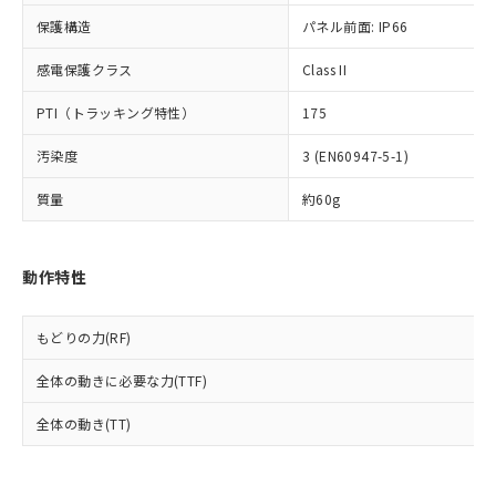
可)を取得するなどの必要な手続きを
六価クロム(Cr(Ⅵ)) 1000ppm以下、ポリ臭化ビフェニル
ム) : 100ppm、
準価格とは異なる場合があることをご
類(PBB) 1000ppm以下、ポリ臭化ジフェニルエーテル類
Cr(Ⅵ)(六価クロム) : 1000ppm、 PBBs(ポリ臭化ビフェ
とります。
保護構造
パネル前面: IP66
了承ください。
(PBDE) 1000ppm以下、フタル酸ビス(2-エチルヘキシ
○
一定数以上の在庫あり
ニル類) : 1000ppm、 PBDEs(ポリ臭化ジフェニルエーテ
当社は規制貨物を破棄する場合は、完
ル) (DEHP)(別名：DOP) 1000ppm以下、フタル酸ブチ
正式な納期状況および標準価格はお客
ル類) : 1000ppm、
感電保護クラス
ルベンジル（BBP） 1000ppm以下、フタル酸ジブチル
Class II
全に破砕するなど、違法に輸出されな
DBP(フタル酸ジブチル) : 1000ppm、 DIBP(フタル酸ジ
様のお取引先、またはお客様担当のオ
（DBP） 1000ppm以下、フタル酸ジイソブチル
イソブチル) : 1000ppm、 BBP(フタル酸ブチルベンジ
△
一定数には満たないが在庫あり
いよう必要な手段を講じます。
ムロン制御機器販売店・当社販売員に
(DIBP) 1000ppm以下
ル) : 1000ppm、
PTI（トラッキング特性）
175
当社は貴社製品を、核兵器、ミサイ
但し、RoHS指令で産業用監視および制御機器に対する
DEHP(フタル酸ビス(2-エチルヘキシル)) : 1000ppm
ご相談ください。
適用除外項目は除く。
ル、化学兵器、生物兵器またはその他
－
在庫なし(最新の在庫状況につ
オムロン制御機器販売店や当社販売拠
フタル酸エステル類の４物質については閾値を超える意
汚染度
3 (EN60947-5-1)
武器並びにこれらの製造装置等に一切
いては、お客様のお取引先、ま
図的な使用がないことを確認しています。
点は「
販売ネットワーク
」をご確認
※2 環境保護使用期限
使用いたしません。
たはお客様担当のオムロン制御
ください。
質量
約60g
当社は、貴社製品を第三者に販売する
機器販売店・当社販売員にご確
在庫状況および標準価格結果を当社の
※2 対応予定月
「ｅ」：有害物質（10物質）のすべてが基
場合は、上記1、2および3の内容を当
認ください)
事前の承諾なく第三者に漏洩または開
準値以下であることを示します。
該第三者に通知します。また当社は、
示しないようお願いします。
動作特性
部品在庫の切り替え状況などにより、予定
「10」：通常の使用状況下において有害物
販売先および販売に係わる関係者が違
マイパーツ機能（部品リスト作成サー
空
受注生産機種、また在庫状況の
月が前後することがあります。
質が外部に漏えいし、環境に深刻な影響を
法に輸出するおそれがある場合は、取
ビス）をご利用いただくには、I-Web
白
情報を公開していない機種
及ぼさない年数を意味します。
り引きをいたしません。
メンバーズにご登録されている必要が
もどりの力(RF)
「－」：未確認です。当社販売部門へお問
あります。
い合わせください。
全体の動きに必要な力(TTF)
お客様が当ウェブサイト上で当社にご
※3 非含有証明書ダウンロード
登録された部品リストについて、当社
全体の動き(TT)
および当社の共同利用者が、当社の製
下記の非含有証明書をダウンロードするこ
品・サービスに関するお客様との取
とができます。
合意する
キャンセル
引・商談に必要な範囲で利用すること