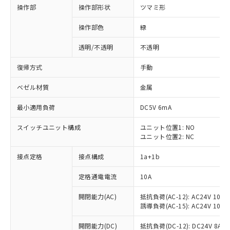
操作部
操作部形状
ツマミ形
操作部色
緑
透明/不透明
不透明
復帰方式
手動
ベゼル材質
金属
最小適用負荷
DC5V 6mA
スイッチユニット構成
ユニット位置1: NO
ユニット位置2: NC
接点定格
接点構成
1a+1b
定格通電電流
10A
開閉能力(AC)
抵抗負荷(AC-12): AC24V 10A/A
誘導負荷(AC-15): AC24V 10A/AC
※1 対応状況
開閉能力(DC)
抵抗負荷(DC-12): DC24V 8A/DC