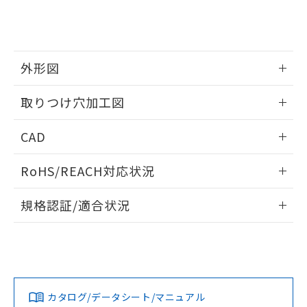
をご了承ください。
EU RoHS指令（10物質）の非含有証明書
※当社の共同利用者とは、
"個人情報
51物質の非含有証明書（当社基準）
の共同利用に関して"
の「1.共同利
※本証明書は発行日時点で非含有を証明す
用者の範囲」に記載されている法人を
るもので、過去に遡って非含有を証明する
指します。
外形図
ものではありません。
また、RoHS指令のフタル酸エステル類４
情報更新：2026/05/21
物質の対応では、対応完了までの期間は出
取りつけ穴加工図
荷製品に未対応品が混在することから備考
欄に対応日を記載しておりました。
情報更新：2026/05/21
CAD
既に当社にて対応品への在庫切替を完了
していることから、特段のことがない限
ログイン/会員登録いただくと、CADデータをダウンロー
RoHS/REACH対応状況
り、2022年1月12日より割愛しておりま
ドすることができます。
す。
情報更新：2026/7/29
規格認証/適合状況
ログイン/会員登録
EU RoHS
注意事項・凡例
A30NS-3MM-NGA-G120-NNについての規格認証/適合状況に
ついては、「カスタマーサポートセンタ お客様相談室」また
は貴社担当オムロン営業員または販売店にお問い合わせくだ
対応状況
対応予定月
※1
※2
さい。
ダウンロードデータをご利用いただく前に、以下を必ずお読
みください。
カタログ/データシート/マニュアル
対応済み
ソフトウェアの使用条件