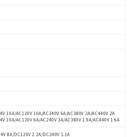
 RoHS指令（10物質）の非含有に対応した製品が提供可能な商品です
oHS指令（10物質）の非含有に対応した製品に切り替える予定のある
 RoHS指令（10物質）の非含有に非対応の商品で、対応品を出す予
 RoHS指令（10物質）の非含有の対応状況を調査中または確認中の
ンス料など無形物で、有害物質有無と関係のない商品です。
○×表
より、非含有部品としていたものが、含有品と判明した場合などやむ
みいただき、同意のうえご利用ください。
材料含有率が中国RoHSの基準値以下であることを示します。
材料含有率が中国RoHSの基準値を超えていることを示します。
、当社制御機器事業取扱商品の当社在庫状況および標準価格(税抜)
ら貴社製品のうち、外国為替および外国貿易法に定める商品（以下｢
質）：
V 10A/AC120V 10A/AC240V 6A/AC380V 2A/AC440V 2A
す。当社販売部門へお問い合わせください。
 水銀(Hg) 1000ppm以下、 カドミウム(Cd) 100ppm以下、
たは国外への提供する場合は、日本国政府の輸出許可(または役務取
 10A/AC120V 6A/AC240V 3A/AC380V 1.9A/AC440V 1.6A
000ppm以下、ポリ臭化ビフェニル類(PBB) 1000ppm以下、ポリ臭化ジフェニルエーテル類(P
事業取扱商品の中には、本サービスの対象外となる商品もあること
手続きをとります。
キシル) (DEHP)(別名：DOP) 1000ppm以下、フタル酸ブチルベンジル（BBP） 100
(GB/T26572)：
以下、フタル酸ジイソブチル (DIBP) 1000ppm以下
び標準価格照会結果は、記載している更新日時点での社内データに
物を破棄する場合は、完全に破砕するなど、違法に輸出されないよ
(水銀) : 1000ppm、 Cd(カドミウム) : 100ppm、
V 8A/DC120V 2.2A/DC240V 1.1A
業用監視および制御機器に対する適用除外項目は除く。