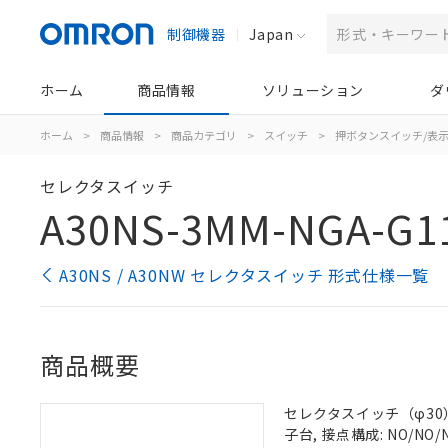
制御機器
Japan
ホーム
商品情報
ソリューション
ダ
ホーム
>
商品情報
>
商品カテゴリ
>
スイッチ
>
押ボタンスイッチ/表
セレクタスイッチ
A30NS-3MM-NGA-G1
A30NS / A30NW セレクタスイッチ 形式仕様一覧
商品概要
セレクタスイッチ（φ30）,
子台, 接点構成: NO/NO/