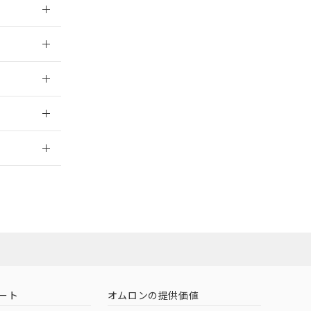
026/05/21
026/05/21
2026/7/29
担当オムロン
お問い合わせ
ート
オムロンの提供価値