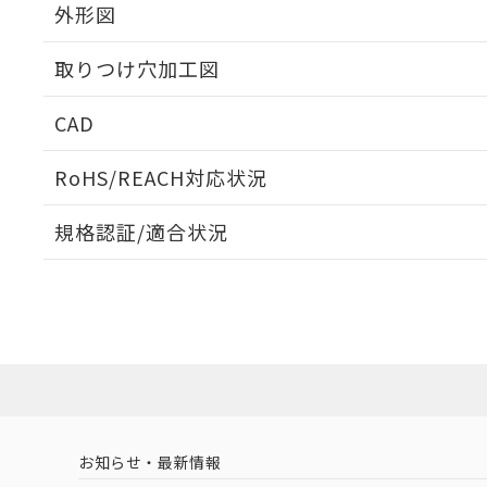
外形図
取りつけ穴加工図
CAD
ログイン/会員登録いただくと、CADデータをダウンロ
RoHS/REACH対応状況
規格認証/適合状況
EU RoHS
注意事項・凡例
A30NS-3MM-NGA-G111-NNについての規格認証/
営業員または販売店にお問い合わせください。
ダウンロードデータをご利用いただく前に、以下を必ずお読
対応状況
対応予定月
※1
※2
ソフトウェアの使用条件
対応済み
お知らせ・最新情報
中国 RoHS
注意事項・凡例