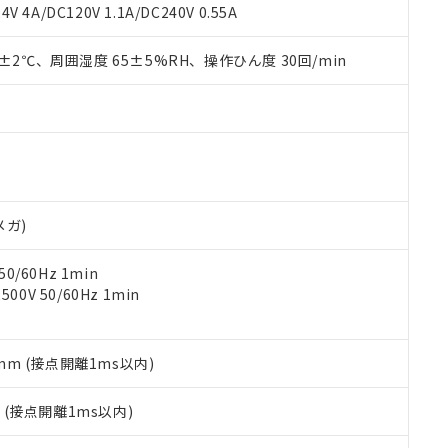
覧された時点での実際の在庫および標準価格とは異なる場合がある
1000ppm、 PBBs(ポリ臭化ビフェニル類) : 1000ppm、 PBDEs(ポリ臭化ジフェニルエーテル類
物質については閾値を超える意図的な使用がないことを確認しています。
V 4A/DC120V 1.1A/DC240V 0.55A
上の在庫あり
 1000ppm、 DIBP(フタル酸ジイソブチル) : 1000ppm、 BBP(フタル酸ブチルベンジル) :
品を、核兵器、ミサイル、化学兵器、生物兵器またはその他武器並
チルヘキシル)) : 1000ppm
況および標準価格はお客様のお取引先、またはお客様担当のオムロ
用いたしません。
0±2℃、周囲湿度 65±5%RH、操作ひん度 30回/min
ご相談ください。
は満たないが在庫あり
製品を第三者に販売する場合は、上記1、2および3の内容を当該第
機器販売店や当社販売拠点は「
販売ネットワーク
」をご確認くだ
販売先および販売に係わる関係者が違法に輸出するおそれがある場
用期限
び標準価格結果を当社の事前の承諾なく第三者に漏洩または開示し
え状況などにより、予定月が前後することがあります。
(最新の在庫状況については、お客様のお取引先、またはお客様担当
（10物質）のすべてが基準値以下であることを示します。
店・当社販売員にご確認ください)
能（部品リスト作成サービス）をご利用いただくには、I-Webメン
使用状況下において有害物質が外部に漏えいし、環境に深刻な影響を
あります。
機種、また在庫状況の情報を公開していない機種
ェブサイト上で当社にご登録された部品リストについて、当社およ
書ダウンロード
す。当社販売部門へお問い合わせください。
品・サービスに関するお客様との取引・商談に必要な範囲で利用す
合意する
キャンセル
メガ)
書をダウンロードすることができます。
利用者とは、
"個人情報の共同利用に関して"
の「1.共同利用者の
0/60Hz 1min
します。
10物質）の非含有証明書
0V 50/60Hz 1min
明書（当社基準）
日時点で非含有を証明するもので、過去に遡って非含有を証明するも
令のフタル酸エステル類４物質の対応では、対応完了までの期間は出
備考欄に対応日を記載しておりました。
5mm (接点開離1ms以内)
品への在庫切替を完了していることから、特段のことがない限り、20
す。
2
(接点開離1ms以内)