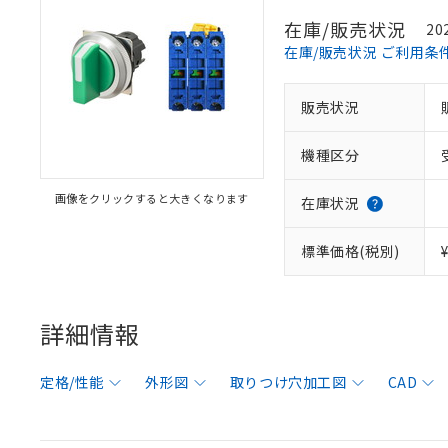
在庫/販売状況
20
在庫/販売状況 ご利用条
販売状況
機種区分
画像をクリックすると大きくなります
在庫状況
標準価格(税別)
詳細情報
定格/性能
外形図
取りつけ穴加工図
CAD