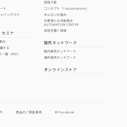
目指す姿
ポート
コンセプト「i-Automation!」
ジャパンデスク
オムロンの強み
お客様との共創拠点
AUTOMATION CENTER
DIBP
BBP
DEHP
環境保護
技術を磨く現場
・セミナ
使用期限
案内
販売ネットワーク
講する
O
O
O
e
国内販売ネットワーク
ス一覧（PDF）
海外販売ネットワーク
オンラインストア
状況ページへ
件
商品のご承諾事項
Facebook