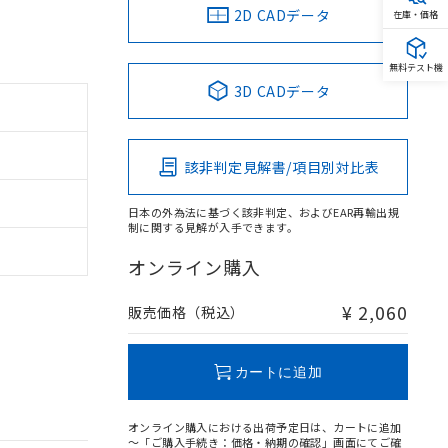
2D CADデータ
在庫・価格
無料テスト機
3D CADデータ
該非判定見解書/項目別対比表
日本の外為法に基づく該非判定、およびEAR再輸出規
制に関する見解が入手できます。
オンライン購入
¥ 2,060
販売価格（税込）
カートに追加
オンライン購入における出荷予定日は、カートに追加
～「ご購入手続き：価格・納期の確認」画面にてご確