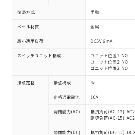
復帰方式
手動
ベゼル材質
金属
最小適用負荷
DC5V 6mA
※1 対応状況
スイッチユニット構成
ユニット位置1: NO
対応済み：EU
ユニット位置2: NO
対応予定：EU R
ユニット位置3: NO
対応予定なし：EU
調査・確認中：EU
ご利用条件
接点定格
接点構成
3a
非該当品：ライセ
※1 中国RoHS
仕入先様の事情に
定格通電電流
10A
があります。
以下の条件をお読
「○」：最大均質
「×」：最大均質
本サービスは
当社は、これ
*EU RoHS指令（10物
開閉能力(AC)
抵抗負荷(AC-12): AC24
「－」：未確認で
鉛(Pb) 1000ppm以下、
くものです。
う）を輸出ま
誘導負荷(AC-15): AC24V
記
説明
六価クロム(Cr(Ⅵ)) 1
当社制御機器
などの必要な
フタル酸ビス(2-エチルヘ
号
*中国RoHS10物質の基準値 
ル（DBP） 1000ppm
在庫状況およ
当社は規制貨
Pb(鉛) :1000ppm、 Hg
開閉能力(DC)
抵抗負荷(DC-12): DC24
但し、RoHS指令で産