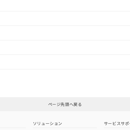
情報更新：2
情報更新：2
ードすることができます。
情報更新：
ログイン/会員登録
適合状況については、「カスタマーサポートセンタ お客様相談室」または貴社
みください。
非含有証明書
※3
ページ先頭へ戻る
ダウンロードはこちら
ソリューション
サービスサポ