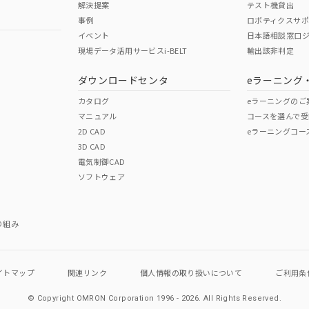
解決提案
テスト機貸出
事例
ロボティクスサ
イベント
日本語相談窓口
現場データ活用サービスi-BELT
輸出該非判定
I)
PBBs
PBDEs
DBP
ダウンロードセンタ
eラーニング
カタログ
eラーニングのご
マニュアル
コースを選んで受
O
O
O
2D CAD
eラーニングコー
3D CAD
電気制御CAD
在庫等で未対応品が混在する可能性があります。
ソフトウェア
問い合わせください。
この製品のRoHS/REACH対応
り組み
イトマップ
関連リンク
個人情報の
取り扱いについて
ご利用条
© Copyright OMRON Corporation 1996 - 2026.
All Rights Reserved.