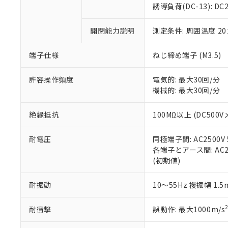
のであり、閲
ます。
Cr(Ⅵ)(六価クロム) : 
フタル酸エステル類の４
誘導負荷(DC-13): DC24
○
一定数以
DBP(フタル酸ジブチル) :
い。
当社は貴社製
DEHP(フタル酸ビス(2-エ
正式な納期状
置等に一切使
開閉能力説明
測定条件: 周囲温度 2
当社販売員に
※2 対応予定月
△
一定数に
当社は、貴社
オムロン制御
また当社は、
※2 環境保護使
在庫状況およ
部品在庫の切り替
たしません。
端子仕様
ねじ締め端子 (M3.5)
－
在庫なし
す。
「ｅ」：有害物質
機器販売
マイパーツ機
「10」：通常の
許容操作頻度
電気的: 最大30回/分
ている必要が
味します。
機械的: 最大30回/分
空
受注生産
お客様が当ウ
※3 非含有証明
「－」：未確認で
白
が、当社の製
絶縁抵抗
100MΩ以上 (DC500V
さい。
下記の非含有証明
※当社の共同
耐電圧
同極端子間: AC2500V 5
いる法人を指
EU RoHS指令（
各端子とアース間: AC250
51物質の非含有証
(初期値)
※本証明書は発行
また、RoHS指
混在することから
耐振動
10～55Hz 複振幅 1.
既に当社にて対応
り割愛しておりま
耐衝撃
誤動作: 最大1000m/s