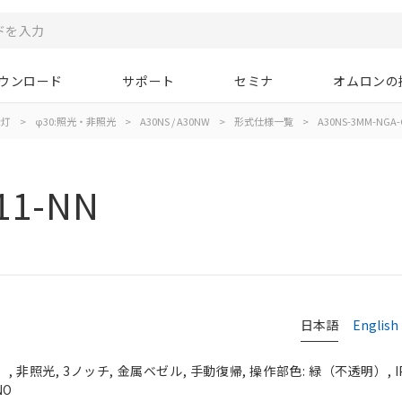
ウンロード
サポート
セミナ
オムロンの
示灯
>
φ30:照光・非照光
>
A30NS / A30NW
>
形式仕様一覧
>
A30NS-3MM-NGA-
11-NN
日本語
English
 非照光, 3ノッチ, 金属ベゼル, 手動復帰, 操作部色: 緑（不透明）, IP
NO