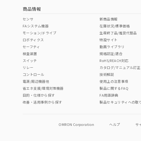
商品情報
中国 RoHS表
※1 ※2
センサ
新商品情報
FAシステム機器
在庫状況/標準価格
Pb
Hg
Cd
Cr(V
モーション/ドライブ
生産終了品/推奨代替品
ロボティクス
特設サイト
セーフティ
動画ライブラリ
検査装置
規格認証/適合
O
O
O
O
スイッチ
RoHS/REACH対応
リレー
カタログ/マニュアル訂正
コントロール
技術解説
"対応済み"や非含有の記載がされた商品であっても、流通
電源/周辺機器他
使用上の注意事項
非含有品が必要な際は、弊社営業部門もしくは販売店へお
省エネ支援/環境対策機器
製品に関するFAQ
目的・仕様から探す
FA用語辞典
改善・活用事例から探す
製品セキュリティへの取
OMRON Corporation
ヘルプ
サ