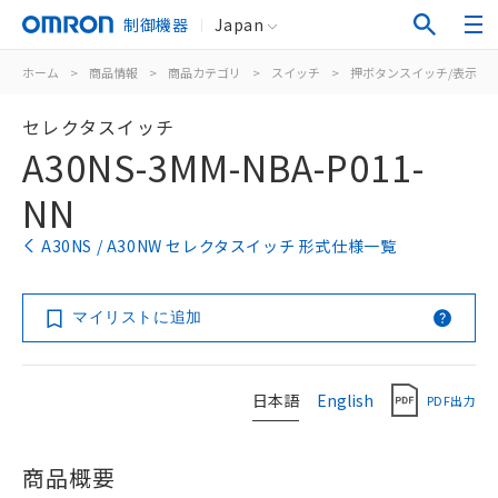
制御機器
Japan
ホーム
>
商品情報
>
商品カテゴリ
>
スイッチ
>
押ボタンスイッチ/表示灯
セレクタスイッチ
A30NS-3MM-NBA-P011-
NN
A30NS / A30NW セレクタスイッチ 形式仕様一覧
マイリストに追加
日本語
English
PDF出力
商品概要