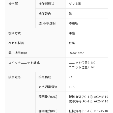
操作部
操作部形状
ツマミ形
操作部色
黒
透明/不透明
不透明
復帰方式
手動
ベゼル材質
金属
最小適用負荷
DC5V 6mA
スイッチユニット構成
ユニット位置2: NO
ユニット位置3: NO
接点定格
接点構成
2a
※1 対応状況
定格通電電流
10A
対応済み：EU RoHS指令（10物質）の
非含有に対応した製品が提供可能な商品で
開閉能力(AC)
抵抗負荷(AC-12): AC24V 10A/A
す。
誘導負荷(AC-15): AC24V 10A/AC
対応予定：EU RoHS指令（10物質）の非含
ご利用条件
有に対応した製品に切り替える予定のある
開閉能力(DC)
抵抗負荷(DC-12): DC24V 8A/DC