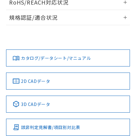
RoHS/REACH対応状況
ドすることができます。
物質の対応では、対応完了までの期間は出
荷製品に未対応品が混在することから備考
情報更新：2026/7/29
規格認証/適合状況
欄に対応日を記載しておりました。
既に当社にて対応品への在庫切替を完了
ログイン/会員登録
EU RoHS
注意事項・凡例
A30NS-3MM-NBA-P011-NNについての規格認証/適合状況に
していることから、特段のことがない限
ついては、「カスタマーサポートセンタ お客様相談室」また
り、2022年1月12日より割愛しておりま
は貴社担当オムロン営業員または販売店にお問い合わせくだ
す。
対応状況
対応予定月
※1
※2
さい。
ダウンロードデータをご利用いただく前に、以下を必ずお読
みください。
カタログ/データシート/マニュアル
対応済み
ソフトウェアの使用条件
お問い合わせ
中国 RoHS
注意事項・凡例
2D CADデータ
中国 RoHS表
※1 ※2
3D CADデータ
Pb
Hg
Cd
Cr(VI)
該非判定見解書/項目別対比表
O
O
O
O