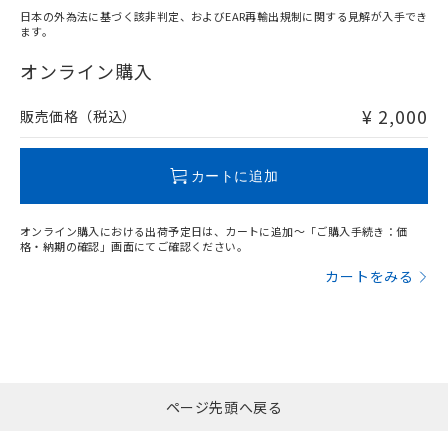
日本の外為法に基づく該非判定、およびEAR再輸出規制に関する見解が入手でき
ます。
"対応済み"や非含有の記載がされた商品であっても、流通
在庫等で未対応品が混在する可能性があります。
オンライン購入
非含有品が必要な際は、弊社営業部門もしくは販売店へお
問い合わせください。
¥ 2,000
販売価格（税込）
この製品のRoHS/REACH対応状況ページへ
カートに追加
オンライン購入における出荷予定日は、カートに追加～「ご購入手続き：価
格・納期の確認」画面にてご確認ください。
カートをみる
ページ先頭へ戻る