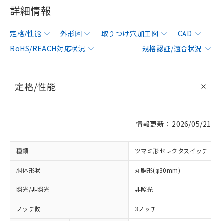
詳細情報
定格/性能
外形図
取りつけ穴加工図
CAD
RoHS/REACH対応状況
規格認証/適合状況
定格/性能
情報更新：2026/05/21
種類
ツマミ形セレクタスイッチ
胴体形状
丸胴形(φ30mm)
照光/非照光
非照光
ノッチ数
3ノッチ