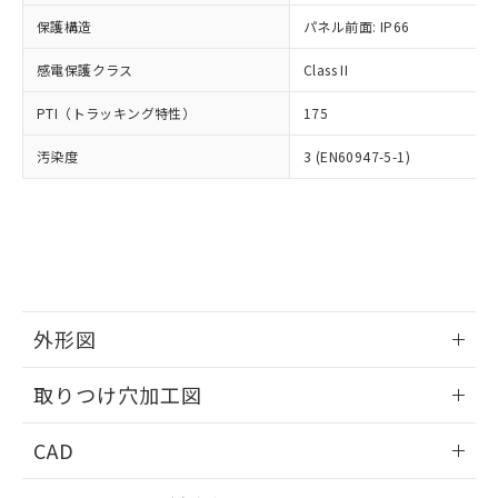
適用除外項目は除く。
ル、化学兵器、生物兵器またはその他
－
在庫なし(最新の在庫状況につ
オムロン制御機器販売店や当社販売拠
フタル酸エステル類の４物質については閾値を超える意
保護構造
パネル前面: IP66
武器並びにこれらの製造装置等に一切
いては、お客様のお取引先、ま
図的な使用がないことを確認しています。
点は「
販売ネットワーク
」をご確認
※2 環境保護使用期限
使用いたしません。
たはお客様担当のオムロン制御
ください。
感電保護クラス
Class II
当社は、貴社製品を第三者に販売する
機器販売店・当社販売員にご確
在庫状況および標準価格結果を当社の
※2 対応予定月
「ｅ」：有害物質（10物質）のすべてが基
場合は、上記1、2および3の内容を当
認ください)
事前の承諾なく第三者に漏洩または開
PTI（トラッキング特性）
175
準値以下であることを示します。
該第三者に通知します。また当社は、
示しないようお願いします。
部品在庫の切り替え状況などにより、予定
「10」：通常の使用状況下において有害物
販売先および販売に係わる関係者が違
マイパーツ機能（部品リスト作成サー
汚染度
3 (EN60947-5-1)
空
受注生産機種、また在庫状況の
月が前後することがあります。
質が外部に漏えいし、環境に深刻な影響を
法に輸出するおそれがある場合は、取
ビス）をご利用いただくには、I-Web
白
情報を公開していない機種
及ぼさない年数を意味します。
り引きをいたしません。
メンバーズにご登録されている必要が
「－」：未確認です。当社販売部門へお問
あります。
い合わせください。
お客様が当ウェブサイト上で当社にご
※3 非含有証明書ダウンロード
登録された部品リストについて、当社
および当社の共同利用者が、当社の製
下記の非含有証明書をダウンロードするこ
品・サービスに関するお客様との取
とができます。
外形図
合意する
キャンセル
引・商談に必要な範囲で利用すること
をご了承ください。
情報更新：2026/05/21
EU RoHS指令（10物質）の非含有証明書
※当社の共同利用者とは、
"個人情報
取りつけ穴加工図
51物質の非含有証明書（当社基準）
の共同利用に関して"
の「1.共同利
※本証明書は発行日時点で非含有を証明す
情報更新：2026/05/21
用者の範囲」に記載されている法人を
CAD
るもので、過去に遡って非含有を証明する
指します。
ものではありません。
ログイン/会員登録いただくと、CADデータをダウンロー
また、RoHS指令のフタル酸エステル類４