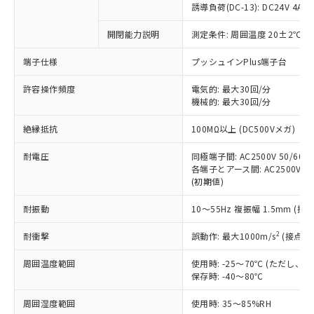
商品です。
誘導負荷(DC-13): DC24V 4A/DC
対応予定なし：EU RoHS指令（10物質）の
以下の条件をお読みいただき、同意のうえ
開閉能力説明
測定条件: 周囲温度 20±2℃、
非含有に非対応の商品で、対応品を出す予
ご利用ください。
定はありません。
端子仕様
プッシュインPlus端子台
調査・確認中：EU RoHS指令（10物質）の
本サービスは、当社制御機器事業取扱
※1 中国RoHS○×表
非含有の対応状況を調査中または確認中の
商品の当社在庫状況および標準価格
許容操作頻度
電気的: 最大30回/分
商品です。
機械的: 最大30回/分
(税抜)を提供させていただくもので
「○」：最大均質材料含有率が中国RoHSの
非該当品：ライセンス料など無形物で、有
す。
基準値以下であることを示します。
害物質有無と関係のない商品です。
絶縁抵抗
100MΩ以上 (DC500Vメガ)
当社制御機器事業取扱商品の中には、
「×」：最大均質材料含有率が中国RoHSの
仕入先様の事情により、非含有部品として
本サービスの対象外となる商品もある
基準値を超えていることを示します。
いたものが、含有品と判明した場合などや
耐電圧
同極端子間: AC2500V 50/60Hz
当社は、これら貴社製品のうち、外国
ことをご了承ください。
「－」：未確認です。当社販売部門へお問
むを得ず変更することがあります。
各端子とアース間: AC2500V 50/
為替および外国貿易法に定める商品
在庫状況および標準価格照会結果は、
い合わせください。
(初期値)
（以下｢規制貨物等」という）を輸出
記載している更新日時点での社内デー
*EU RoHS指令（10物質）：
または国外への提供する場合は、日本
記
タに基づき作成されるものであり、閲
説明
耐振動
10～55Hz 複振幅 1.5mm (接
鉛(Pb) 1000ppm以下、 水銀(Hg) 1000ppm以下、 カド
*中国RoHS10物質の基準値 (GB/T26572)：
国政府の輸出許可(または役務取引許
号
覧された時点での実際の在庫および標
ミウム(Cd) 100ppm以下、
Pb(鉛) :1000ppm、 Hg(水銀) : 1000ppm、 Cd(カドミウ
可)を取得するなどの必要な手続きを
六価クロム(Cr(Ⅵ)) 1000ppm以下、ポリ臭化ビフェニル
ム) : 100ppm、
準価格とは異なる場合があることをご
2
耐衝撃
誤動作: 最大1000m/s
(接点開
類(PBB) 1000ppm以下、ポリ臭化ジフェニルエーテル類
Cr(Ⅵ)(六価クロム) : 1000ppm、 PBBs(ポリ臭化ビフェ
とります。
了承ください。
(PBDE) 1000ppm以下、フタル酸ビス(2-エチルヘキシ
○
一定数以上の在庫あり
ニル類) : 1000ppm、 PBDEs(ポリ臭化ジフェニルエーテ
当社は規制貨物を破棄する場合は、完
ル) (DEHP)(別名：DOP) 1000ppm以下、フタル酸ブチ
周囲温度範囲
使用時: -25～70℃ (ただし
正式な納期状況および標準価格はお客
ル類) : 1000ppm、
ルベンジル（BBP） 1000ppm以下、フタル酸ジブチル
全に破砕するなど、違法に輸出されな
DBP(フタル酸ジブチル) : 1000ppm、 DIBP(フタル酸ジ
保存時: -40～80℃
様のお取引先、またはお客様担当のオ
（DBP） 1000ppm以下、フタル酸ジイソブチル
イソブチル) : 1000ppm、 BBP(フタル酸ブチルベンジ
△
一定数には満たないが在庫あり
いよう必要な手段を講じます。
ムロン制御機器販売店・当社販売員に
(DIBP) 1000ppm以下
ル) : 1000ppm、
周囲湿度範囲
使用時: 35～85%RH
当社は貴社製品を、核兵器、ミサイ
但し、RoHS指令で産業用監視および制御機器に対する
DEHP(フタル酸ビス(2-エチルヘキシル)) : 1000ppm
ご相談ください。