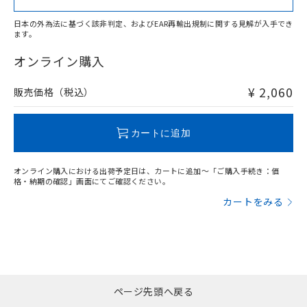
日本の外為法に基づく該非判定、およびEAR再輸出規制に関する見解が入手でき
ます。
"対応済み"や非含有の記載がされた商品であっても、流通
在庫等で未対応品が混在する可能性があります。
オンライン購入
非含有品が必要な際は、弊社営業部門もしくは販売店へお
問い合わせください。
¥ 2,060
販売価格（税込）
この製品のRoHS/REACH対応状況ページへ
カートに追加
オンライン購入における出荷予定日は、カートに追加～「ご購入手続き：価
格・納期の確認」画面にてご確認ください。
カートをみる
ページ先頭へ戻る