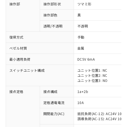
操作部
操作部形状
ツマミ形
操作部色
黒
透明/不透明
不透明
復帰方式
手動
ベゼル材質
金属
最小適用負荷
DC5V 6mA
スイッチユニット構成
ユニット位置1: NC
ユニット位置2: NC
ユニット位置3: NO
※1 対応状況
接点定格
接点構成
1a+2b
対応済み：EU RoHS指令（10物質）の
定格通電電流
10A
非含有に対応した製品が提供可能な商品で
開閉能力(AC)
抵抗負荷(AC-12): AC24V 10A/A
す。
誘導負荷(AC-15): AC24V 10A/AC
対応予定：EU RoHS指令（10物質）の非含
ご利用条件
有に対応した製品に切り替える予定のある