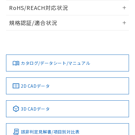
また、RoHS指令のフタル酸エステル類４
ログイン/会員登録いただくと、CADデータをダウンロー
RoHS/REACH対応状況
物質の対応では、対応完了までの期間は出
ドすることができます。
荷製品に未対応品が混在することから備考
情報更新：2026/7/29
欄に対応日を記載しておりました。
規格認証/適合状況
既に当社にて対応品への在庫切替を完了
ログイン/会員登録
EU RoHS
注意事項・凡例
A30NS-3MM-NBA-G221-NNについての規格認証/適合状況に
していることから、特段のことがない限
ついては、「カスタマーサポートセンタ お客様相談室」また
り、2022年1月12日より割愛しておりま
は貴社担当オムロン営業員または販売店にお問い合わせくだ
す。
対応状況
対応予定月
※1
※2
さい。
ダウンロードデータをご利用いただく前に、以下を必ずお読
みください。
カタログ/データシート/マニュアル
対応済み
ソフトウェアの使用条件
お問い合わせ
中国 RoHS
注意事項・凡例
2D CADデータ
中国 RoHS表
※1 ※2
3D CADデータ
Pb
Hg
Cd
Cr(VI)
該非判定見解書/項目別対比表
O
O
O
O