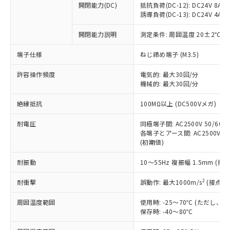
開閉能力(DC)
抵抗負荷(DC-12): DC24V 8A/DC
商品です。
誘導負荷(DC-13): DC24V 4A/DC
対応予定なし：EU RoHS指令（10物質）の
以下の条件をお読みいただき、同意のうえ
非含有に非対応の商品で、対応品を出す予
開閉能力説明
測定条件: 周囲温度 20±2℃、
ご利用ください。
定はありません。
調査・確認中：EU RoHS指令（10物質）の
端子仕様
ねじ締め端子 (M3.5)
本サービスは、当社制御機器事業取扱
※1 中国RoHS○×表
非含有の対応状況を調査中または確認中の
商品の当社在庫状況および標準価格
許容操作頻度
商品です。
電気的: 最大30回/分
(税抜)を提供させていただくもので
「○」：最大均質材料含有率が中国RoHSの
機械的: 最大30回/分
非該当品：ライセンス料など無形物で、有
す。
基準値以下であることを示します。
害物質有無と関係のない商品です。
当社制御機器事業取扱商品の中には、
絶縁抵抗
100MΩ以上 (DC500Vメガ)
「×」：最大均質材料含有率が中国RoHSの
仕入先様の事情により、非含有部品として
本サービスの対象外となる商品もある
基準値を超えていることを示します。
いたものが、含有品と判明した場合などや
当社は、これら貴社製品のうち、外国
ことをご了承ください。
耐電圧
同極端子間: AC2500V 50/60Hz
「－」：未確認です。当社販売部門へお問
むを得ず変更することがあります。
為替および外国貿易法に定める商品
各端子とアース間: AC2500V 50/
在庫状況および標準価格照会結果は、
い合わせください。
（以下｢規制貨物等」という）を輸出
(初期値)
記載している更新日時点での社内デー
*EU RoHS指令（10物質）：
または国外への提供する場合は、日本
記
タに基づき作成されるものであり、閲
説明
鉛(Pb) 1000ppm以下、 水銀(Hg) 1000ppm以下、 カド
*中国RoHS10物質の基準値 (GB/T26572)：
耐振動
10～55Hz 複振幅 1.5mm (接
国政府の輸出許可(または役務取引許
号
覧された時点での実際の在庫および標
ミウム(Cd) 100ppm以下、
Pb(鉛) :1000ppm、 Hg(水銀) : 1000ppm、 Cd(カドミウ
可)を取得するなどの必要な手続きを
六価クロム(Cr(Ⅵ)) 1000ppm以下、ポリ臭化ビフェニル
ム) : 100ppm、
準価格とは異なる場合があることをご
類(PBB) 1000ppm以下、ポリ臭化ジフェニルエーテル類
2
耐衝撃
誤動作: 最大1000m/s
(接点開
Cr(Ⅵ)(六価クロム) : 1000ppm、 PBBs(ポリ臭化ビフェ
とります。
了承ください。
(PBDE) 1000ppm以下、フタル酸ビス(2-エチルヘキシ
○
一定数以上の在庫あり
ニル類) : 1000ppm、 PBDEs(ポリ臭化ジフェニルエーテ
当社は規制貨物を破棄する場合は、完
ル) (DEHP)(別名：DOP) 1000ppm以下、フタル酸ブチ
正式な納期状況および標準価格はお客
ル類) : 1000ppm、
周囲温度範囲
使用時: -25～70℃ (ただし
ルベンジル（BBP） 1000ppm以下、フタル酸ジブチル
全に破砕するなど、違法に輸出されな
DBP(フタル酸ジブチル) : 1000ppm、 DIBP(フタル酸ジ
様のお取引先、またはお客様担当のオ
保存時: -40～80℃
（DBP） 1000ppm以下、フタル酸ジイソブチル
イソブチル) : 1000ppm、 BBP(フタル酸ブチルベンジ
△
一定数には満たないが在庫あり
いよう必要な手段を講じます。
ムロン制御機器販売店・当社販売員に
(DIBP) 1000ppm以下
ル) : 1000ppm、
当社は貴社製品を、核兵器、ミサイ
但し、RoHS指令で産業用監視および制御機器に対する
DEHP(フタル酸ビス(2-エチルヘキシル)) : 1000ppm