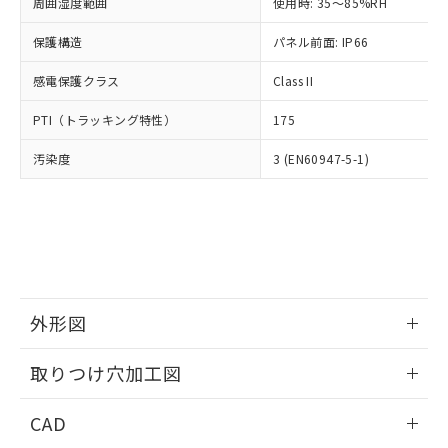
ご相談ください。
周囲湿度範囲
使用時: 35～85%RH
適用除外項目は除く。
ル、化学兵器、生物兵器またはその他
－
在庫なし(最新の在庫状況につ
オムロン制御機器販売店や当社販売拠
フタル酸エステル類の４物質については閾値を超える意
武器並びにこれらの製造装置等に一切
いては、お客様のお取引先、ま
図的な使用がないことを確認しています。
保護構造
パネル前面: IP66
点は「
販売ネットワーク
」をご確認
※2 環境保護使用期限
使用いたしません。
たはお客様担当のオムロン制御
ください。
当社は、貴社製品を第三者に販売する
感電保護クラス
Class II
機器販売店・当社販売員にご確
在庫状況および標準価格結果を当社の
※2 対応予定月
「ｅ」：有害物質（10物質）のすべてが基
場合は、上記1、2および3の内容を当
認ください)
事前の承諾なく第三者に漏洩または開
準値以下であることを示します。
PTI（トラッキング特性）
175
該第三者に通知します。また当社は、
示しないようお願いします。
部品在庫の切り替え状況などにより、予定
「10」：通常の使用状況下において有害物
販売先および販売に係わる関係者が違
マイパーツ機能（部品リスト作成サー
空
受注生産機種、また在庫状況の
汚染度
3 (EN60947-5-1)
月が前後することがあります。
質が外部に漏えいし、環境に深刻な影響を
法に輸出するおそれがある場合は、取
ビス）をご利用いただくには、I-Web
白
情報を公開していない機種
及ぼさない年数を意味します。
り引きをいたしません。
メンバーズにご登録されている必要が
「－」：未確認です。当社販売部門へお問
あります。
い合わせください。
お客様が当ウェブサイト上で当社にご
※3 非含有証明書ダウンロード
登録された部品リストについて、当社
および当社の共同利用者が、当社の製
下記の非含有証明書をダウンロードするこ
品・サービスに関するお客様との取
とができます。
合意する
キャンセル
引・商談に必要な範囲で利用すること
外形図
をご了承ください。
EU RoHS指令（10物質）の非含有証明書
※当社の共同利用者とは、
情報更新：2026/05/21
"個人情報
取りつけ穴加工図
51物質の非含有証明書（当社基準）
の共同利用に関して"
の「1.共同利
※本証明書は発行日時点で非含有を証明す
用者の範囲」に記載されている法人を
情報更新：2026/05/21
るもので、過去に遡って非含有を証明する
CAD
指します。
ものではありません。