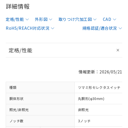
詳細情報
定格/性能
外形図
取りつけ穴加工図
CAD
RoHS/REACH対応状況
規格認証/適合状況
定格/性能
情報更新：2026/05/21
種類
ツマミ形セレクタスイッチ
胴体形状
丸胴形(φ30mm)
照光/非照光
非照光
ノッチ数
3ノッチ