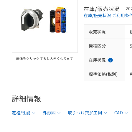
在庫/販売状況
20
在庫/販売状況 ご利用条
販売状況
機種区分
画像をクリックすると大きくなります
在庫状況
標準価格(税別)
詳細情報
定格/性能
外形図
取りつけ穴加工図
CAD