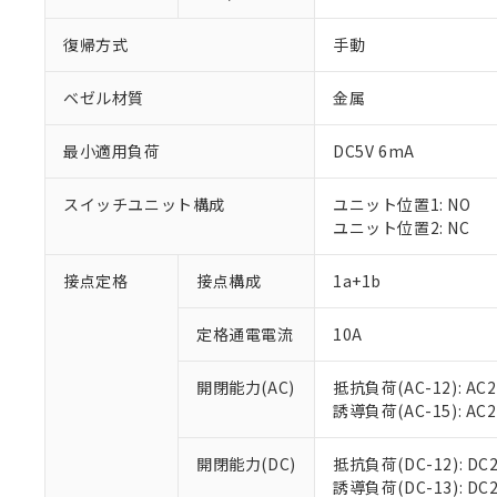
復帰方式
手動
ベゼル材質
金属
最小適用負荷
DC5V 6mA
スイッチユニット構成
ユニット位置1: NO
ユニット位置2: NC
接点定格
接点構成
1a+1b
※1 対応状況
定格通電電流
10A
対応済み：EU
対応予定：EU R
開閉能力(AC)
抵抗負荷(AC-12): AC24
対応予定なし：EU
誘導負荷(AC-15): AC24V
調査・確認中：EU
ご利用条件
非該当品：ライセ
開閉能力(DC)
抵抗負荷(DC-12): DC24
※1 中国RoHS
仕入先様の事情に
誘導負荷(DC-13): DC24