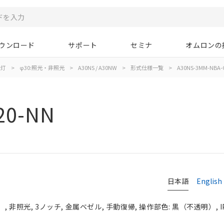
ウンロード
サポート
セミナ
オムロンの
示灯
>
φ30:照光・非照光
>
A30NS / A30NW
>
形式仕様一覧
>
A30NS-3MM-NBA-
20-NN
日本語
English
 非照光, 3ノッチ, 金属ベゼル, 手動復帰, 操作部色: 黒（不透明）, IP