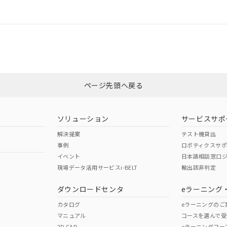
情報更新：
ログイン/会員登録
適合状況については、「カスタマーサポートセンタ お客様相談室」または貴社
みください。
非含有証明書
※3
ページ先頭へ戻る
ダウンロードはこちら
ソリューション
サービスサポ
解決提案
テスト機貸出
事例
ロボティクスサ
イベント
日本語相談窓口
現場データ活用サービスi-BELT
輸出該非判定
I)
PBBs
PBDEs
DBP
ダウンロードセンタ
eラーニング
カタログ
eラーニングのご
マニュアル
コースを選んで受
O
O
O
2D CAD
eラーニングコー