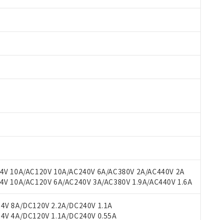
 RoHS指令（10物質）の非含有に対応した製品が提供可能な商品です
oHS指令（10物質）の非含有に対応した製品に切り替える予定のある
V 10A/AC120V 10A/AC240V 6A/AC380V 2A/AC440V 2A
 RoHS指令（10物質）の非含有に非対応の商品で、対応品を出す予
 10A/AC120V 6A/AC240V 3A/AC380V 1.9A/AC440V 1.6A
 RoHS指令（10物質）の非含有の対応状況を調査中または確認中の
ンス料など無形物で、有害物質有無と関係のない商品です。
V 8A/DC120V 2.2A/DC240V 1.1A
○×表
より、非含有部品としていたものが、含有品と判明した場合などやむ
V 4A/DC120V 1.1A/DC240V 0.55A