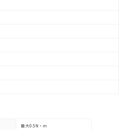
令のフタル酸エステル類４物質の対応では、対応完了までの期間は出
備考欄に対応日を記載しておりました。
品への在庫切替を完了していることから、特段のことがない限り、20
す。
最大0.5N・m