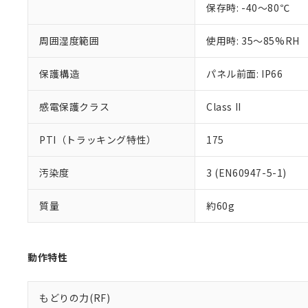
保存時: -40～80℃
また、RoHS指
混在することから
周囲湿度範囲
使用時: 35～85%RH
既に当社にて対応
り割愛しておりま
保護構造
パネル前面: IP66
感電保護クラス
Class II
PTI（トラッキング特性）
175
汚染度
3 (EN60947-5-1)
質量
約60g
動作特性
もどりの力(RF)