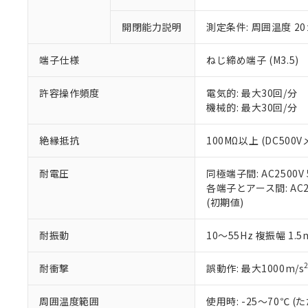
があります。
以下の条件をお読
「○」：最大均質
「×」：最大均質
開閉能力説明
測定条件: 周囲温度 2
本サービスは
当社は、これ
*EU RoHS指令（10物
「－」：未確認で
鉛(Pb) 1000ppm以下、
くものです。
う）を輸出ま
記
説明
六価クロム(Cr(Ⅵ)) 1
端子仕様
ねじ締め端子 (M3.5)
当社制御機器
などの必要な
フタル酸ビス(2-エチルヘ
号
*中国RoHS10物質の基準値 
ル（DBP） 1000ppm
在庫状況およ
当社は規制貨
Pb(鉛) :1000ppm、 Hg
但し、RoHS指令で産
のであり、閲
ます。
Cr(Ⅵ)(六価クロム) : 
許容操作頻度
電気的: 最大30回/分
フタル酸エステル類の４
○
一定数以
DBP(フタル酸ジブチル) :
い。
当社は貴社製
機械的: 最大30回/分
DEHP(フタル酸ビス(2-エ
正式な納期状
置等に一切使
当社販売員に
※2 対応予定月
△
一定数に
当社は、貴社
絶縁抵抗
100MΩ以上 (DC500V
オムロン制御
また当社は、
※2 環境保護使
在庫状況およ
部品在庫の切り替
たしません。
－
在庫なし
耐電圧
同極端子間: AC2500V 5
す。
「ｅ」：有害物質
機器販売
各端子とアース間: AC250
マイパーツ機
「10」：通常の
(初期値)
ている必要が
味します。
空
受注生産
お客様が当ウ
※3 非含有証明
「－」：未確認で
白
が、当社の製
耐振動
10～55Hz 複振幅 1.
さい。
下記の非含有証明
※当社の共同
耐衝撃
誤動作: 最大1000m/s
いる法人を指
EU RoHS指令（
51物質の非含有証
周囲温度範囲
使用時: -25～70℃
※本証明書は発行