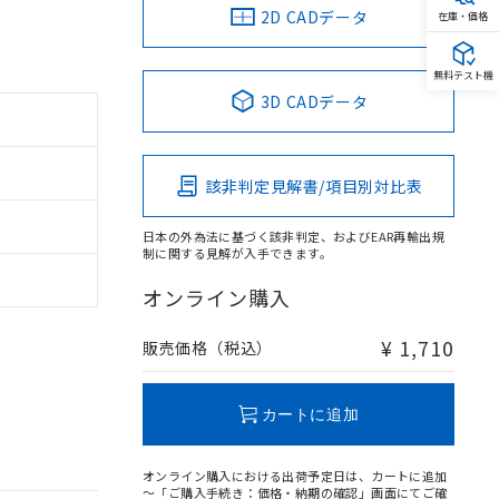
2D CADデータ
在庫・価格
無料テスト機
3D CADデータ
該非判定見解書/項目別対比表
日本の外為法に基づく該非判定、およびEAR再輸出規
制に関する見解が入手できます。
オンライン購入
¥ 1,710
販売価格（税込）
カートに追加
オンライン購入における出荷予定日は、カートに追加
～「ご購入手続き：価格・納期の確認」画面にてご確