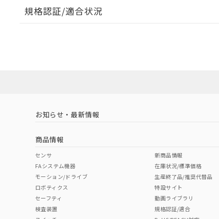
規格認証/適合状況
EU RoHS
注意事項・凡例
A30NS-3MM-NBA-G120-NNについての規格認証/
営業員または販売店にお問い合わせください。
ダウンロードデータをご利用いただく前に、以下を必ずお読
対応状況
対応予定月
※1
※2
ソフトウェアの使用条件
対応済み
お知らせ・最新情報
中国 RoHS
注意事項・凡例
商品情報
中国 RoHS表
※1 ※2
センサ
新商品情報
FAシステム機器
在庫状況/標準価格
Pb
Hg
Cd
Cr(V
モーション/ドライブ
生産終了品/推奨代替品
ロボティクス
特設サイト
セーフティ
動画ライブラリ
検査装置
規格認証/適合
O
O
O
O