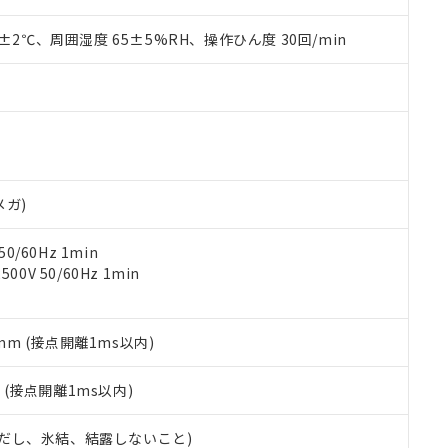
みいただき、同意のうえご利用ください。
材料含有率が中国RoHSの基準値以下であることを示します。
材料含有率が中国RoHSの基準値を超えていることを示します。
0±2℃、周囲湿度 65±5%RH、操作ひん度 30回/min
、当社制御機器事業取扱商品の当社在庫状況および標準価格(税抜)
ら貴社製品のうち、外国為替および外国貿易法に定める商品（以下｢
質）：
す。当社販売部門へお問い合わせください。
 水銀(Hg) 1000ppm以下、 カドミウム(Cd) 100ppm以下、
たは国外への提供する場合は、日本国政府の輸出許可(または役務取
000ppm以下、ポリ臭化ビフェニル類(PBB) 1000ppm以下、ポリ臭化ジフェニルエーテル類(P
事業取扱商品の中には、本サービスの対象外となる商品もあること
手続きをとります。
キシル) (DEHP)(別名：DOP) 1000ppm以下、フタル酸ブチルベンジル（BBP） 100
(GB/T26572)：
以下、フタル酸ジイソブチル (DIBP) 1000ppm以下
び標準価格照会結果は、記載している更新日時点での社内データに
物を破棄する場合は、完全に破砕するなど、違法に輸出されないよ
(水銀) : 1000ppm、 Cd(カドミウム) : 100ppm、
業用監視および制御機器に対する適用除外項目は除く。
覧された時点での実際の在庫および標準価格とは異なる場合がある
1000ppm、 PBBs(ポリ臭化ビフェニル類) : 1000ppm、 PBDEs(ポリ臭化ジフェニルエーテル類
物質については閾値を超える意図的な使用がないことを確認しています。
上の在庫あり
 1000ppm、 DIBP(フタル酸ジイソブチル) : 1000ppm、 BBP(フタル酸ブチルベンジル) :
品を、核兵器、ミサイル、化学兵器、生物兵器またはその他武器並
チルヘキシル)) : 1000ppm
況および標準価格はお客様のお取引先、またはお客様担当のオムロ
用いたしません。
ご相談ください。
は満たないが在庫あり
製品を第三者に販売する場合は、上記1、2および3の内容を当該第
メガ)
機器販売店や当社販売拠点は「
販売ネットワーク
」をご確認くだ
販売先および販売に係わる関係者が違法に輸出するおそれがある場
用期限
び標準価格結果を当社の事前の承諾なく第三者に漏洩または開示し
え状況などにより、予定月が前後することがあります。
(最新の在庫状況については、お客様のお取引先、またはお客様担当
0/60Hz 1min
（10物質）のすべてが基準値以下であることを示します。
店・当社販売員にご確認ください)
0V 50/60Hz 1min
能（部品リスト作成サービス）をご利用いただくには、I-Webメン
使用状況下において有害物質が外部に漏えいし、環境に深刻な影響を
あります。
機種、また在庫状況の情報を公開していない機種
ェブサイト上で当社にご登録された部品リストについて、当社およ
書ダウンロード
す。当社販売部門へお問い合わせください。
品・サービスに関するお客様との取引・商談に必要な範囲で利用す
5mm (接点開離1ms以内)
合意する
キャンセル
書をダウンロードすることができます。
利用者とは、
"個人情報の共同利用に関して"
の「1.共同利用者の
2
(接点開離1ms以内)
します。
10物質）の非含有証明書
明書（当社基準）
 (ただし、氷結、結露しないこと)
日時点で非含有を証明するもので、過去に遡って非含有を証明するも