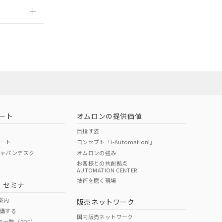
2026/7/29
担当オムロン
お問い合わせ
ート
オムロンの提供価値
目指す姿
ポート
コンセプト「i-Automation!」
ジャパンデスク
オムロンの強み
お客様との共創拠点
AUTOMATION CENTER
DIBP
BBP
DEHP
環境保護
技術を磨く現場
・セミナ
使用期限
案内
販売ネットワーク
講する
O
O
O
e
国内販売ネットワーク
ス一覧（PDF）