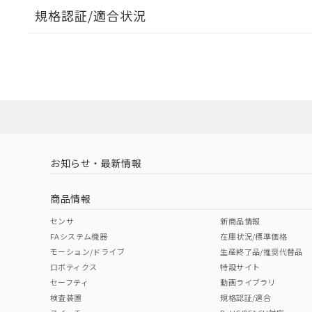
規格認証/適合状況
EU RoHS
注意事項・凡例
A30NS-3MM-NBA-G102-NNについての規格認証/
営業員または販売店にお問い合わせください。
ダウンロードデータをご利用いただく前に、以下を必ずお読
対応状況
対応予定月
※1
※2
ソフトウェアの使用条件
対応済み
お知らせ・最新情報
中国 RoHS
注意事項・凡例
商品情報
中国 RoHS表
※1 ※2
センサ
新商品情報
FAシステム機器
在庫状況/標準価格
Pb
Hg
Cd
Cr(V
モーション/ドライブ
生産終了品/推奨代替品
ロボティクス
特設サイト
セーフティ
動画ライブラリ
検査装置
規格認証/適合
O
O
O
O