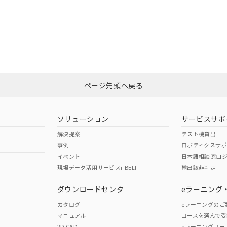
情報更新：
ログイン/会員登録
適合状況については、「カスタマーサポートセンタ お客様相談室」または貴社
みください。
非含有証明書
※3
ページ先頭へ戻る
ダウンロードはこちら
ソリューション
サービスサポ
解決提案
テスト機貸出
事例
ロボティクスサ
イベント
日本語相談窓口
現場データ活用サービスi-BELT
輸出該非判定
I)
PBBs
PBDEs
DBP
ダウンロードセンタ
eラーニング
カタログ
eラーニングのご
マニュアル
コースを選んで受
O
O
O
2D CAD
eラーニングコー