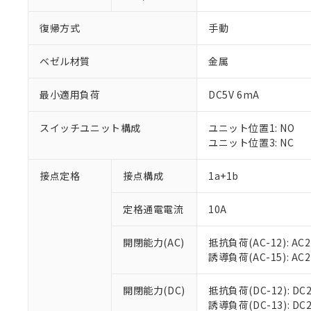
復帰方式
手動
ベゼル材質
金属
最小適用負荷
DC5V 6mA
スイッチユニット構成
ユニット位置1: NO
ユニット位置3: NC
接点定格
接点構成
1a+1b
※1 対応状況
定格通電電流
10A
対応済み：EU
対応予定：EU R
開閉能力(AC)
抵抗負荷(AC-12): AC24
対応予定なし：EU
誘導負荷(AC-15): AC24V
調査・確認中：EU
ご利用条件
非該当品：ライセ
開閉能力(DC)
抵抗負荷(DC-12): DC24
※1 中国RoHS
仕入先様の事情に
誘導負荷(DC-13): DC24