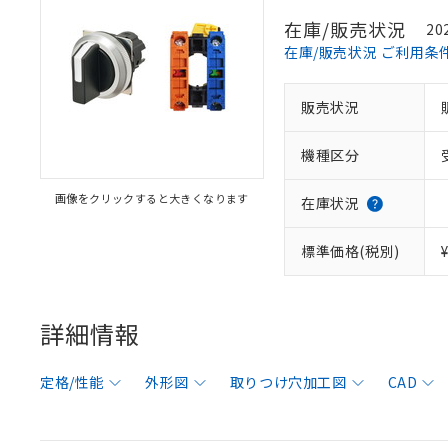
在庫/販売状況
20
在庫/販売状況 ご利用条
販売状況
機種区分
画像をクリックすると大きくなります
在庫状況
標準価格(税別)
詳細情報
定格/性能
外形図
取りつけ穴加工図
CAD