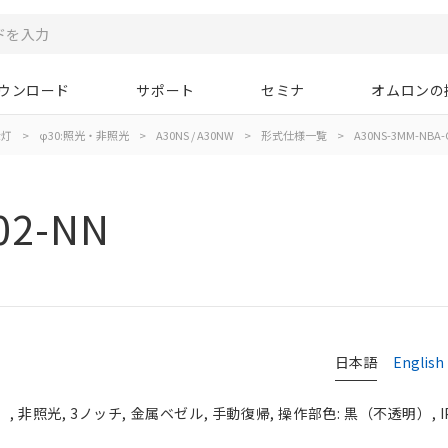
ウンロード
サポート
セミナ
オムロンの
示灯
>
φ30:照光・非照光
>
A30NS / A30NW
>
形式仕様一覧
>
A30NS-3MM-NBA-
02-NN
日本語
English
 非照光, 3ノッチ, 金属ベゼル, 手動復帰, 操作部色: 黒（不透明）, IP