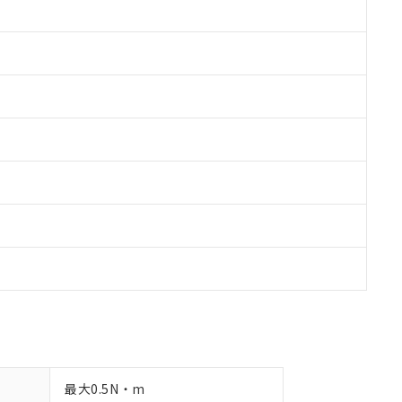
令のフタル酸エステル類４物質の対応では、対応完了までの期間は出
備考欄に対応日を記載しておりました。
品への在庫切替を完了していることから、特段のことがない限り、20
す。
最大0.5N・m