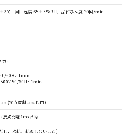
みいただき、同意のうえご利用ください。
材料含有率が中国RoHSの基準値以下であることを示します。
材料含有率が中国RoHSの基準値を超えていることを示します。
0±2℃、周囲湿度 65±5%RH、操作ひん度 30回/min
、当社制御機器事業取扱商品の当社在庫状況および標準価格(税抜)
ら貴社製品のうち、外国為替および外国貿易法に定める商品（以下｢
質）：
す。当社販売部門へお問い合わせください。
 水銀(Hg) 1000ppm以下、 カドミウム(Cd) 100ppm以下、
たは国外への提供する場合は、日本国政府の輸出許可(または役務取
000ppm以下、ポリ臭化ビフェニル類(PBB) 1000ppm以下、ポリ臭化ジフェニルエーテル類(P
事業取扱商品の中には、本サービスの対象外となる商品もあること
手続きをとります。
キシル) (DEHP)(別名：DOP) 1000ppm以下、フタル酸ブチルベンジル（BBP） 100
(GB/T26572)：
以下、フタル酸ジイソブチル (DIBP) 1000ppm以下
び標準価格照会結果は、記載している更新日時点での社内データに
物を破棄する場合は、完全に破砕するなど、違法に輸出されないよ
(水銀) : 1000ppm、 Cd(カドミウム) : 100ppm、
業用監視および制御機器に対する適用除外項目は除く。
覧された時点での実際の在庫および標準価格とは異なる場合がある
1000ppm、 PBBs(ポリ臭化ビフェニル類) : 1000ppm、 PBDEs(ポリ臭化ジフェニルエーテル類
物質については閾値を超える意図的な使用がないことを確認しています。
上の在庫あり
 1000ppm、 DIBP(フタル酸ジイソブチル) : 1000ppm、 BBP(フタル酸ブチルベンジル) :
品を、核兵器、ミサイル、化学兵器、生物兵器またはその他武器並
チルヘキシル)) : 1000ppm
況および標準価格はお客様のお取引先、またはお客様担当のオムロ
用いたしません。
ご相談ください。
は満たないが在庫あり
製品を第三者に販売する場合は、上記1、2および3の内容を当該第
メガ)
機器販売店や当社販売拠点は「
販売ネットワーク
」をご確認くだ
販売先および販売に係わる関係者が違法に輸出するおそれがある場
用期限
び標準価格結果を当社の事前の承諾なく第三者に漏洩または開示し
え状況などにより、予定月が前後することがあります。
(最新の在庫状況については、お客様のお取引先、またはお客様担当
0/60Hz 1min
（10物質）のすべてが基準値以下であることを示します。
店・当社販売員にご確認ください)
0V 50/60Hz 1min
能（部品リスト作成サービス）をご利用いただくには、I-Webメン
使用状況下において有害物質が外部に漏えいし、環境に深刻な影響を
あります。
機種、また在庫状況の情報を公開していない機種
ェブサイト上で当社にご登録された部品リストについて、当社およ
書ダウンロード
す。当社販売部門へお問い合わせください。
品・サービスに関するお客様との取引・商談に必要な範囲で利用す
5mm (接点開離1ms以内)
合意する
キャンセル
書をダウンロードすることができます。
利用者とは、
"個人情報の共同利用に関して"
の「1.共同利用者の
2
(接点開離1ms以内)
します。
10物質）の非含有証明書
明書（当社基準）
 (ただし、氷結、結露しないこと)
日時点で非含有を証明するもので、過去に遡って非含有を証明するも