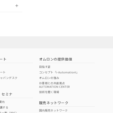
2026/7/29
担当オムロン
お問い合わせ
ート
オムロンの提供価値
目指す姿
ポート
コンセプト「i-Automation!」
ジャパンデスク
オムロンの強み
お客様との共創拠点
AUTOMATION CENTER
DIBP
BBP
DEHP
環境保護
技術を磨く現場
・セミナ
使用期限
案内
販売ネットワーク
講する
O
O
O
e
国内販売ネットワーク
ス一覧（PDF）