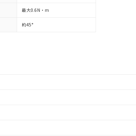
最大0.6N・m
約45°
情報更新：2
情報更新：2
ードすることができます。