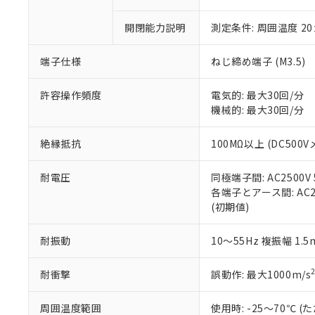
があります。
以下の条件をお読
「○」：最大均質
「×」：最大均質
開閉能力説明
測定条件: 周囲温度 2
本サービスは
当社は、これ
*EU RoHS指令（10物
「－」：未確認で
鉛(Pb) 1000ppm以下、
くものです。
う）を輸出ま
記
説明
六価クロム(Cr(Ⅵ)) 1
端子仕様
ねじ締め端子 (M3.5)
当社制御機器
などの必要な
フタル酸ビス(2-エチルヘ
号
*中国RoHS10物質の基準値 
ル（DBP） 1000ppm
在庫状況およ
当社は規制貨
Pb(鉛) :1000ppm、 Hg
但し、RoHS指令で産
のであり、閲
ます。
Cr(Ⅵ)(六価クロム) : 
許容操作頻度
電気的: 最大30回/分
フタル酸エステル類の４
○
一定数以
DBP(フタル酸ジブチル) :
い。
当社は貴社製
機械的: 最大30回/分
DEHP(フタル酸ビス(2-エ
正式な納期状
置等に一切使
当社販売員に
※2 対応予定月
△
一定数に
当社は、貴社
絶縁抵抗
100MΩ以上 (DC500V
オムロン制御
また当社は、
※2 環境保護使
在庫状況およ
部品在庫の切り替
たしません。
－
在庫なし
耐電圧
同極端子間: AC2500V 5
す。
「ｅ」：有害物質
機器販売
各端子とアース間: AC250
マイパーツ機
「10」：通常の
(初期値)
ている必要が
味します。
空
受注生産
お客様が当ウ
※3 非含有証明
「－」：未確認で
白
が、当社の製
耐振動
10～55Hz 複振幅 1.
さい。
下記の非含有証明
※当社の共同
耐衝撃
誤動作: 最大1000m/s
いる法人を指
EU RoHS指令（
51物質の非含有証
周囲温度範囲
使用時: -25～70℃
※本証明書は発行