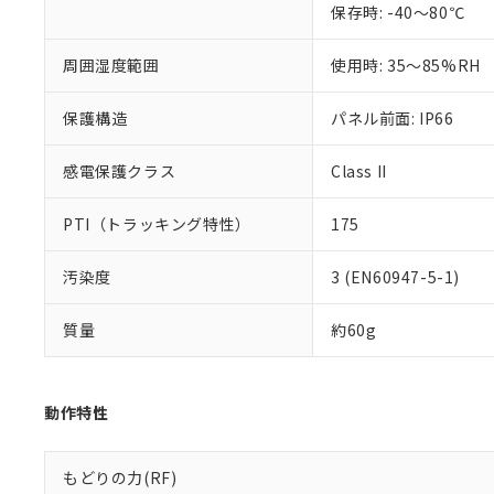
保存時: -40～80℃
また、RoHS指
混在することから
周囲湿度範囲
使用時: 35～85%RH
既に当社にて対応
り割愛しておりま
保護構造
パネル前面: IP66
感電保護クラス
Class II
PTI（トラッキング特性）
175
汚染度
3 (EN60947-5-1)
質量
約60g
動作特性
もどりの力(RF)