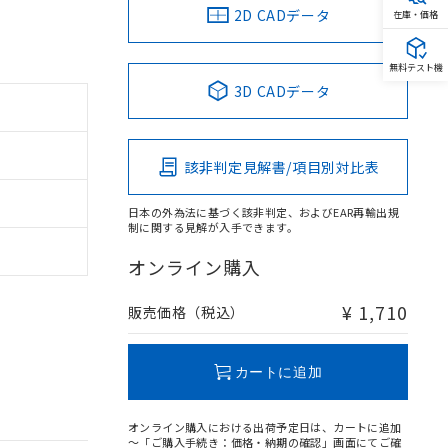
2D CADデータ
在庫・価格
無料テスト機
3D CADデータ
該非判定見解書/項目別対比表
日本の外為法に基づく該非判定、およびEAR再輸出規
制に関する見解が入手できます。
オンライン購入
¥ 1,710
販売価格（税込）
カートに追加
オンライン購入における出荷予定日は、カートに追加
～「ご購入手続き：価格・納期の確認」画面にてご確