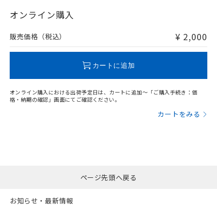
"対応済み"や非含有の記載がされた商品であっても、流通
在庫等で未対応品が混在する可能性があります。
オンライン購入
非含有品が必要な際は、弊社営業部門もしくは販売店へお
問い合わせください。
¥ 2,000
販売価格（税込）
この製品のRoHS/REACH対応状況ページへ
カートに追加
オンライン購入における出荷予定日は、カートに追加～「ご購入手続き：価
格・納期の確認」画面にてご確認ください。
カートをみる
ページ先頭へ戻る
お知らせ・最新情報