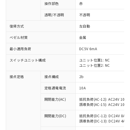
操作部色
赤
透明/不透明
不透明
復帰方式
左自動
ベゼル材質
金属
最小適用負荷
DC5V 6mA
スイッチユニット構成
ユニット位置1: NC
ユニット位置2: NC
接点定格
接点構成
2b
※1 対応状況
定格通電電流
10A
対応済み：EU RoHS指令（10物質）の
開閉能力(AC)
抵抗負荷(AC-12): AC24V 10A/A
非含有に対応した製品が提供可能な商品で
誘導負荷(AC-15): AC24V 10A/AC
す。
対応予定：EU RoHS指令（10物質）の非含
開閉能力(DC)
抵抗負荷(DC-12): DC24V 8A/DC
ご利用条件
有に対応した製品に切り替える予定のある
誘導負荷(DC-13): DC24V 4A/DC
商品です。