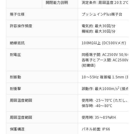
開閉能力説明
測定条件: 周囲温度 20±2℃、
対応予定なし：EU RoHS指令（10物質）の
以下の条件をお読みいただき、同意のうえ
非含有に非対応の商品で、対応品を出す予
ご利用ください。
端子仕様
プッシュインPlus端子台
定はありません。
調査・確認中：EU RoHS指令（10物質）の
本サービスは、当社制御機器事業取扱
許容操作頻度
電気的: 最大30回/分
※1 中国RoHS○×表
非含有の対応状況を調査中または確認中の
機械的: 最大30回/分
商品の当社在庫状況および標準価格
商品です。
(税抜)を提供させていただくもので
「○」：最大均質材料含有率が中国RoHSの
非該当品：ライセンス料など無形物で、有
絶縁抵抗
100MΩ以上 (DC500Vメガ)
す。
基準値以下であることを示します。
害物質有無と関係のない商品です。
当社制御機器事業取扱商品の中には、
「×」：最大均質材料含有率が中国RoHSの
仕入先様の事情により、非含有部品として
耐電圧
同極端子間: AC2500V 50/60Hz
本サービスの対象外となる商品もある
基準値を超えていることを示します。
いたものが、含有品と判明した場合などや
各端子とアース間: AC2500V 50/
当社は、これら貴社製品のうち、外国
ことをご了承ください。
「－」：未確認です。当社販売部門へお問
(初期値)
むを得ず変更することがあります。
為替および外国貿易法に定める商品
在庫状況および標準価格照会結果は、
い合わせください。
（以下｢規制貨物等」という）を輸出
記載している更新日時点での社内デー
耐振動
10～55Hz 複振幅 1.5mm (接
*EU RoHS指令（10物質）：
または国外への提供する場合は、日本
記
タに基づき作成されるものであり、閲
説明
鉛(Pb) 1000ppm以下、 水銀(Hg) 1000ppm以下、 カド
*中国RoHS10物質の基準値 (GB/T26572)：
国政府の輸出許可(または役務取引許
号
覧された時点での実際の在庫および標
ミウム(Cd) 100ppm以下、
2
耐衝撃
誤動作: 最大1000m/s
(接点開
Pb(鉛) :1000ppm、 Hg(水銀) : 1000ppm、 Cd(カドミウ
可)を取得するなどの必要な手続きを
六価クロム(Cr(Ⅵ)) 1000ppm以下、ポリ臭化ビフェニル
ム) : 100ppm、
準価格とは異なる場合があることをご
類(PBB) 1000ppm以下、ポリ臭化ジフェニルエーテル類
Cr(Ⅵ)(六価クロム) : 1000ppm、 PBBs(ポリ臭化ビフェ
とります。
周囲温度範囲
使用時: -25～70℃ (ただし
了承ください。
(PBDE) 1000ppm以下、フタル酸ビス(2-エチルヘキシ
○
一定数以上の在庫あり
ニル類) : 1000ppm、 PBDEs(ポリ臭化ジフェニルエーテ
当社は規制貨物を破棄する場合は、完
保存時: -40～80℃
ル) (DEHP)(別名：DOP) 1000ppm以下、フタル酸ブチ
正式な納期状況および標準価格はお客
ル類) : 1000ppm、
ルベンジル（BBP） 1000ppm以下、フタル酸ジブチル
全に破砕するなど、違法に輸出されな
DBP(フタル酸ジブチル) : 1000ppm、 DIBP(フタル酸ジ
様のお取引先、またはお客様担当のオ
（DBP） 1000ppm以下、フタル酸ジイソブチル
イソブチル) : 1000ppm、 BBP(フタル酸ブチルベンジ
△
一定数には満たないが在庫あり
周囲湿度範囲
使用時: 35～85%RH
いよう必要な手段を講じます。
ムロン制御機器販売店・当社販売員に
(DIBP) 1000ppm以下
ル) : 1000ppm、
当社は貴社製品を、核兵器、ミサイ
但し、RoHS指令で産業用監視および制御機器に対する
DEHP(フタル酸ビス(2-エチルヘキシル)) : 1000ppm
ご相談ください。
適用除外項目は除く。
保護構造
パネル前面: IP66
ル、化学兵器、生物兵器またはその他
－
在庫なし(最新の在庫状況につ
オムロン制御機器販売店や当社販売拠
フタル酸エステル類の４物質については閾値を超える意