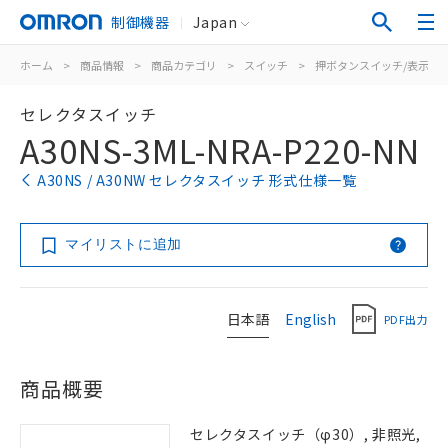
制御機器
Japan
ホーム
>
商品情報
>
商品カテゴリ
>
スイッチ
>
押ボタンスイッチ/表示灯
セレクタスイッチ
A30NS-3ML-NRA-P220-NN
A30NS / A30NW セレクタスイッチ 形式仕様一覧
マイリストに追加
日本語
English
PDF出力
商品概要
セレクタスイッチ（φ30）, 非照光,