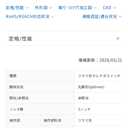
定格/性能
外形図
取りつけ穴加工図
CAD
RoHS/REACH対応状況
規格認証/適合状況
定格/性能
情報更新：2026/05/21
種類
ツマミ形セレクタスイッチ
胴体形状
丸胴形(φ30mm)
照光/非照光
非照光
ノッチ数
3ノッチ
操作部
操作部形状
ツマミ形