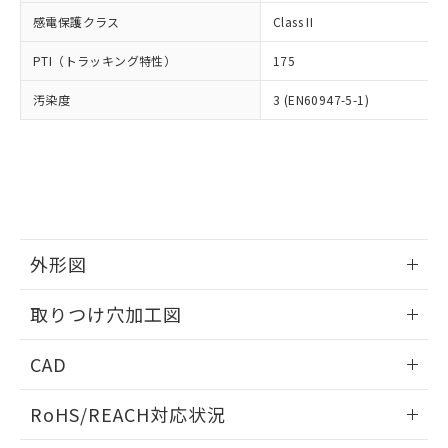
武器並びにこれらの製造装置等に一切
いては、お客様のお取引先、ま
図的な使用がないことを確認しています。
点は「
販売ネットワーク
」をご確認
感電保護クラス
Class II
※2 環境保護使用期限
使用いたしません。
たはお客様担当のオムロン制御
ください。
当社は、貴社製品を第三者に販売する
機器販売店・当社販売員にご確
在庫状況および標準価格結果を当社の
PTI（トラッキング特性）
175
※2 対応予定月
「ｅ」：有害物質（10物質）のすべてが基
場合は、上記1、2および3の内容を当
認ください)
事前の承諾なく第三者に漏洩または開
準値以下であることを示します。
該第三者に通知します。また当社は、
示しないようお願いします。
汚染度
3 (EN60947-5-1)
部品在庫の切り替え状況などにより、予定
「10」：通常の使用状況下において有害物
販売先および販売に係わる関係者が違
マイパーツ機能（部品リスト作成サー
空
受注生産機種、また在庫状況の
月が前後することがあります。
質が外部に漏えいし、環境に深刻な影響を
法に輸出するおそれがある場合は、取
ビス）をご利用いただくには、I-Web
白
情報を公開していない機種
及ぼさない年数を意味します。
り引きをいたしません。
メンバーズにご登録されている必要が
「－」：未確認です。当社販売部門へお問
あります。
い合わせください。
お客様が当ウェブサイト上で当社にご
※3 非含有証明書ダウンロード
登録された部品リストについて、当社
および当社の共同利用者が、当社の製
下記の非含有証明書をダウンロードするこ
外形図
品・サービスに関するお客様との取
とができます。
合意する
キャンセル
引・商談に必要な範囲で利用すること
情報更新：2026/05/21
をご了承ください。
取りつけ穴加工図
EU RoHS指令（10物質）の非含有証明書
※当社の共同利用者とは、
"個人情報
51物質の非含有証明書（当社基準）
情報更新：2026/05/21
の共同利用に関して"
の「1.共同利
CAD
※本証明書は発行日時点で非含有を証明す
用者の範囲」に記載されている法人を
るもので、過去に遡って非含有を証明する
指します。
ログイン/会員登録いただくと、CADデータをダウンロー
ものではありません。
RoHS/REACH対応状況
ドすることができます。
また、RoHS指令のフタル酸エステル類４
物質の対応では、対応完了までの期間は出