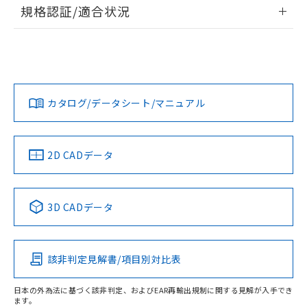
情報更新：2026/7/29
規格認証/適合状況
荷製品に未対応品が混在することから備考
欄に対応日を記載しておりました。
ログイン/会員登録
EU RoHS
注意事項・凡例
A30NS-3ML-NRA-P220-NNについての規格認証/適合状況に
既に当社にて対応品への在庫切替を完了
ついては、「カスタマーサポートセンタ お客様相談室」また
していることから、特段のことがない限
は貴社担当オムロン営業員または販売店にお問い合わせくだ
り、2022年1月12日より割愛しておりま
対応状況
対応予定月
※1
※2
さい。
ダウンロードデータをご利用いただく前に、以下を必ずお読
す。
みください。
カタログ/データシート/マニュアル
対応済み
ソフトウェアの使用条件
お問い合わせ
中国 RoHS
注意事項・凡例
2D CADデータ
中国 RoHS表
※1 ※2
3D CADデータ
Pb
Hg
Cd
Cr(VI)
該非判定見解書/項目別対比表
O
O
O
O
日本の外為法に基づく該非判定、およびEAR再輸出規制に関する見解が入手でき
ます。