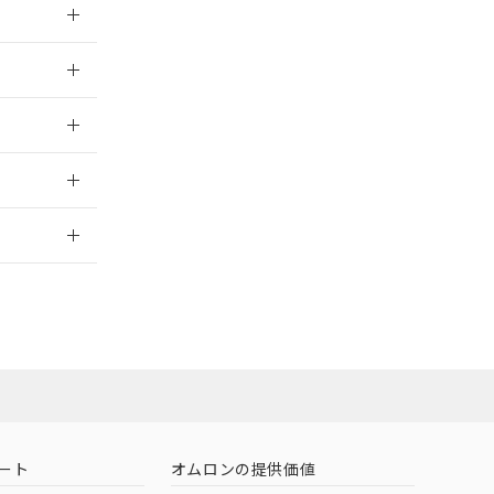
026/05/21
026/05/21
2026/7/29
担当オムロン営
お問い合わせ
ート
オムロンの提供価値