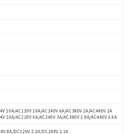
 RoHS指令（10物質）の非含有に対応した製品が提供可能な商品です
oHS指令（10物質）の非含有に対応した製品に切り替える予定のある
 RoHS指令（10物質）の非含有に非対応の商品で、対応品を出す予
 RoHS指令（10物質）の非含有の対応状況を調査中または確認中の
ンス料など無形物で、有害物質有無と関係のない商品です。
○×表
より、非含有部品としていたものが、含有品と判明した場合などやむ
みいただき、同意のうえご利用ください。
材料含有率が中国RoHSの基準値以下であることを示します。
材料含有率が中国RoHSの基準値を超えていることを示します。
、当社制御機器事業取扱商品の当社在庫状況および標準価格(税抜)
ら貴社製品のうち、外国為替および外国貿易法に定める商品（以下｢
質）：
V 10A/AC120V 10A/AC240V 6A/AC380V 2A/AC440V 2A
す。当社販売部門へお問い合わせください。
 水銀(Hg) 1000ppm以下、 カドミウム(Cd) 100ppm以下、
たは国外への提供する場合は、日本国政府の輸出許可(または役務取
 10A/AC120V 6A/AC240V 3A/AC380V 1.9A/AC440V 1.6A
000ppm以下、ポリ臭化ビフェニル類(PBB) 1000ppm以下、ポリ臭化ジフェニルエーテル類(P
事業取扱商品の中には、本サービスの対象外となる商品もあること
手続きをとります。
キシル) (DEHP)(別名：DOP) 1000ppm以下、フタル酸ブチルベンジル（BBP） 100
(GB/T26572)：
以下、フタル酸ジイソブチル (DIBP) 1000ppm以下
び標準価格照会結果は、記載している更新日時点での社内データに
物を破棄する場合は、完全に破砕するなど、違法に輸出されないよ
(水銀) : 1000ppm、 Cd(カドミウム) : 100ppm、
V 8A/DC120V 2.2A/DC240V 1.1A
業用監視および制御機器に対する適用除外項目は除く。