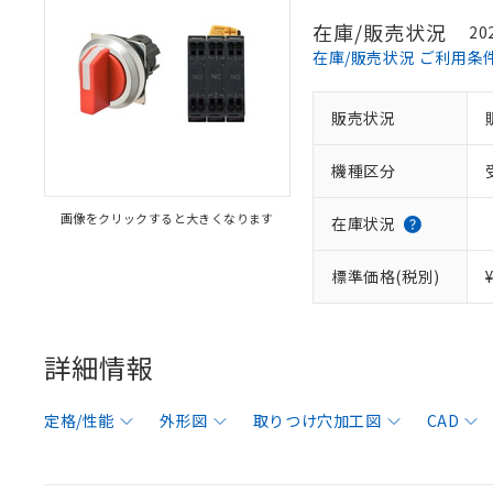
在庫/販売状況
20
在庫/販売状況 ご利用条
販売状況
機種区分
画像をクリックすると大きくなります
在庫状況
標準価格(税別)
詳細情報
定格/性能
外形図
取りつけ穴加工図
CAD