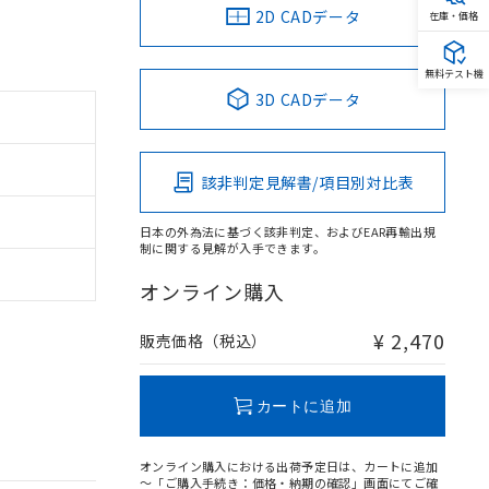
2D CADデータ
在庫・価格
無料テスト機
3D CADデータ
該非判定見解書/項目別対比表
日本の外為法に基づく該非判定、およびEAR再輸出規
制に関する見解が入手できます。
オンライン購入
¥ 2,470
販売価格（税込）
カートに追加
オンライン購入における出荷予定日は、カートに追加
～「ご購入手続き：価格・納期の確認」画面にてご確