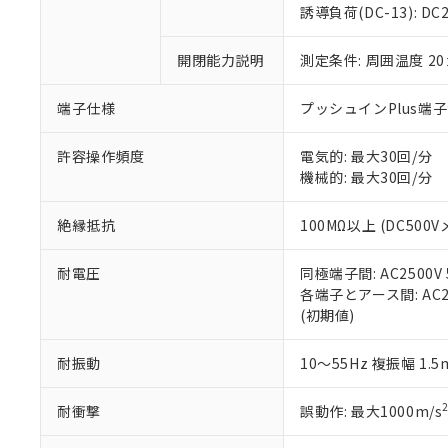
のであり、閲
ます。
Cr(Ⅵ)(六価クロム) : 
フタル酸エステル類の４
誘導負荷(DC-13): DC24
○
一定数以
DBP(フタル酸ジブチル) :
い。
当社は貴社製
DEHP(フタル酸ビス(2-エ
正式な納期状
置等に一切使
開閉能力説明
測定条件: 周囲温度 2
当社販売員に
※2 対応予定月
△
一定数に
当社は、貴社
オムロン制御
また当社は、
※2 環境保護使
在庫状況およ
部品在庫の切り替
たしません。
端子仕様
プッシュインPlus端
－
在庫なし
す。
「ｅ」：有害物質
機器販売
マイパーツ機
「10」：通常の
許容操作頻度
電気的: 最大30回/分
ている必要が
味します。
機械的: 最大30回/分
空
受注生産
お客様が当ウ
※3 非含有証明
「－」：未確認で
白
が、当社の製
絶縁抵抗
100MΩ以上 (DC500V
さい。
下記の非含有証明
※当社の共同
耐電圧
同極端子間: AC2500V 5
いる法人を指
EU RoHS指令（
各端子とアース間: AC250
51物質の非含有証
(初期値)
※本証明書は発行
また、RoHS指
混在することから
耐振動
10～55Hz 複振幅 1.
既に当社にて対応
り割愛しておりま
耐衝撃
誤動作: 最大1000m/s