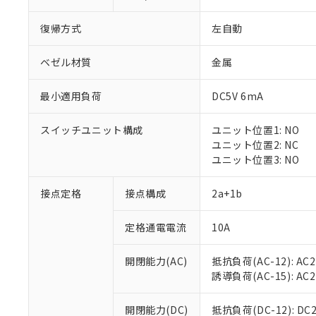
復帰方式
左自動
ベゼル材質
金属
最小適用負荷
DC5V 6mA
※1 対応状況
スイッチユニット構成
ユニット位置1: NO
対応済み：EU
ユニット位置2: NC
対応予定：EU R
ユニット位置3: NO
対応予定なし：EU
調査・確認中：EU
ご利用条件
接点定格
接点構成
2a+1b
非該当品：ライセ
※1 中国RoHS
仕入先様の事情に
定格通電電流
10A
があります。
以下の条件をお読
「○」：最大均質
「×」：最大均質
本サービスは
当社は、これ
*EU RoHS指令（10物
開閉能力(AC)
抵抗負荷(AC-12): AC24
「－」：未確認で
鉛(Pb) 1000ppm以下、
くものです。
う）を輸出ま
誘導負荷(AC-15): AC24V
記
説明
六価クロム(Cr(Ⅵ)) 1
当社制御機器
などの必要な
フタル酸ビス(2-エチルヘ
号
*中国RoHS10物質の基準値 
ル（DBP） 1000ppm
在庫状況およ
当社は規制貨
Pb(鉛) :1000ppm、 Hg
開閉能力(DC)
抵抗負荷(DC-12): DC24
但し、RoHS指令で産