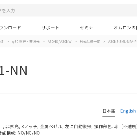
ウンロード
サポート
セミナ
オムロンの
示灯
>
φ30:照光・非照光
>
A30NS / A30NW
>
形式仕様一覧
>
A30NS-3ML-NRA-P
1-NN
日本語
English
 非照光, 3ノッチ, 金属ベゼル, 左に自動復帰, 操作部色: 赤（不透明）, 
点構成: NO/NC/NO