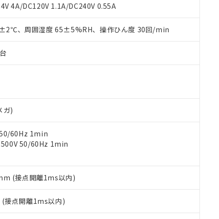
覧された時点での実際の在庫および標準価格とは異なる場合がある
1000ppm、 PBBs(ポリ臭化ビフェニル類) : 1000ppm、 PBDEs(ポリ臭化ジフェニルエーテル類
物質については閾値を超える意図的な使用がないことを確認しています。
V 4A/DC120V 1.1A/DC240V 0.55A
上の在庫あり
 1000ppm、 DIBP(フタル酸ジイソブチル) : 1000ppm、 BBP(フタル酸ブチルベンジル) :
品を、核兵器、ミサイル、化学兵器、生物兵器またはその他武器並
チルヘキシル)) : 1000ppm
況および標準価格はお客様のお取引先、またはお客様担当のオムロ
用いたしません。
0±2℃、周囲湿度 65±5%RH、操作ひん度 30回/min
ご相談ください。
は満たないが在庫あり
製品を第三者に販売する場合は、上記1、2および3の内容を当該第
機器販売店や当社販売拠点は「
販売ネットワーク
」をご確認くだ
販売先および販売に係わる関係者が違法に輸出するおそれがある場
用期限
び標準価格結果を当社の事前の承諾なく第三者に漏洩または開示し
え状況などにより、予定月が前後することがあります。
子台
(最新の在庫状況については、お客様のお取引先、またはお客様担当
（10物質）のすべてが基準値以下であることを示します。
店・当社販売員にご確認ください)
能（部品リスト作成サービス）をご利用いただくには、I-Webメン
使用状況下において有害物質が外部に漏えいし、環境に深刻な影響を
あります。
機種、また在庫状況の情報を公開していない機種
ェブサイト上で当社にご登録された部品リストについて、当社およ
書ダウンロード
す。当社販売部門へお問い合わせください。
品・サービスに関するお客様との取引・商談に必要な範囲で利用す
合意する
キャンセル
メガ)
書をダウンロードすることができます。
利用者とは、
"個人情報の共同利用に関して"
の「1.共同利用者の
0/60Hz 1min
します。
10物質）の非含有証明書
0V 50/60Hz 1min
明書（当社基準）
日時点で非含有を証明するもので、過去に遡って非含有を証明するも
令のフタル酸エステル類４物質の対応では、対応完了までの期間は出
備考欄に対応日を記載しておりました。
5mm (接点開離1ms以内)
品への在庫切替を完了していることから、特段のことがない限り、20
す。
2
(接点開離1ms以内)