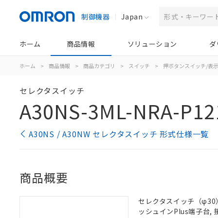
制御機器
Japan
ホーム
商品情報
ソリューション
ダ
ホーム
>
商品情報
>
商品カテゴリ
>
スイッチ
>
押ボタンスイッチ/表
セレクタスイッチ
A30NS-3ML-NRA-P12
A30NS / A30NW セレクタスイッチ 形式仕様一覧
商品概要
セレクタスイッチ（φ30）,
ッシュインPlus端子台, 接