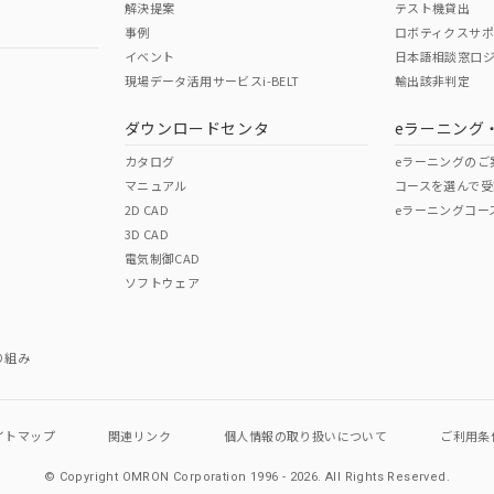
解決提案
テスト機貸出
事例
ロボティクスサ
イベント
日本語相談窓口
現場データ活用サービスi-BELT
輸出該非判定
I)
PBBs
PBDEs
DBP
ダウンロードセンタ
eラーニング
カタログ
eラーニングのご
マニュアル
コースを選んで受
O
O
O
2D CAD
eラーニングコー
3D CAD
電気制御CAD
在庫等で未対応品が混在する可能性があります。
ソフトウェア
問い合わせください。
この製品のRoHS/REACH対応
り組み
イトマップ
関連リンク
個人情報の
取り扱いについて
ご利用条
© Copyright OMRON Corporation 1996 - 2026.
All Rights Reserved.