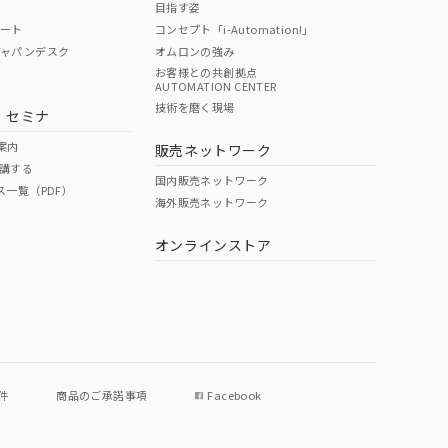
目指す姿
ポート
コンセプト「i-Automation!」
ジャパンデスク
オムロンの強み
お客様との共創拠点
AUTOMATION CENTER
DIBP
BBP
DEHP
環境保護
技術を磨く現場
・セミナ
使用期限
案内
販売ネットワーク
講する
O
O
O
e
国内販売ネットワーク
ス一覧（PDF）
海外販売ネットワーク
オンラインストア
状況ページへ
件
商品のご承諾事項
Facebook