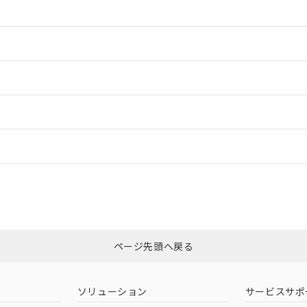
情報更新：2
情報更新：2
ードすることができます。
情報更新：
ログイン/会員登録
合状況については、「カスタマーサポートセンタ お客様相談室」または貴社
みください。
非含有証明書
※3
ページ先頭へ戻る
ダウンロードはこちら
ソリューション
サービスサポ