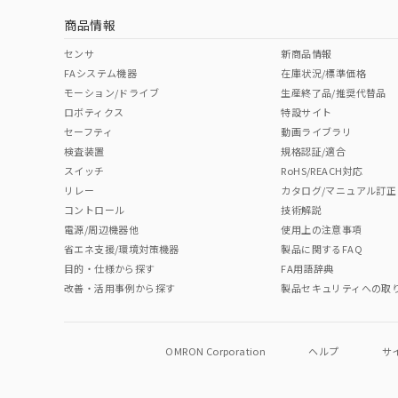
商品情報
中国 RoHS表
※1 ※2
センサ
新商品情報
FAシステム機器
在庫状況/標準価格
Pb
Hg
Cd
Cr(V
モーション/ドライブ
生産終了品/推奨代替品
ロボティクス
特設サイト
セーフティ
動画ライブラリ
検査装置
規格認証/適合
O
O
O
O
スイッチ
RoHS/REACH対応
リレー
カタログ/マニュアル訂正
コントロール
技術解説
"対応済み"や非含有の記載がされた商品であっても、流通
電源/周辺機器他
使用上の注意事項
非含有品が必要な際は、弊社営業部門もしくは販売店へお
省エネ支援/環境対策機器
製品に関するFAQ
目的・仕様から探す
FA用語辞典
改善・活用事例から探す
製品セキュリティへの取
OMRON Corporation
ヘルプ
サ