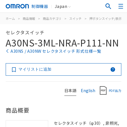
制御機器
Japan
ホーム
>
商品情報
>
商品カテゴリ
>
スイッチ
>
押ボタンスイッチ/表示灯
セレクタスイッチ
A30NS-3ML-NRA-P111-NN
A30NS / A30NW セレクタスイッチ 形式仕様一覧
マイリストに追加
日本語
English
PDF出力
商品概要
セレクタスイッチ（φ30）, 非照光,