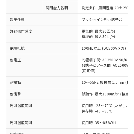
対応予定なし：EU RoHS指令（10物質）の
開閉能力説明
測定条件: 周囲温度 20±2℃、
以下の条件をお読みいただき、同意のうえ
非含有に非対応の商品で、対応品を出す予
ご利用ください。
定はありません。
端子仕様
プッシュインPlus端子台
調査・確認中：EU RoHS指令（10物質）の
本サービスは、当社制御機器事業取扱
※1 中国RoHS○×表
非含有の対応状況を調査中または確認中の
許容操作頻度
電気的: 最大30回/分
商品の当社在庫状況および標準価格
機械的: 最大30回/分
商品です。
(税抜)を提供させていただくもので
「○」：最大均質材料含有率が中国RoHSの
非該当品：ライセンス料など無形物で、有
す。
絶縁抵抗
100MΩ以上 (DC500Vメガ)
基準値以下であることを示します。
害物質有無と関係のない商品です。
当社制御機器事業取扱商品の中には、
「×」：最大均質材料含有率が中国RoHSの
仕入先様の事情により、非含有部品として
本サービスの対象外となる商品もある
耐電圧
同極端子間: AC2500V 50/60Hz
基準値を超えていることを示します。
いたものが、含有品と判明した場合などや
当社は、これら貴社製品のうち、外国
各端子とアース間: AC2500V 50/
ことをご了承ください。
「－」：未確認です。当社販売部門へお問
むを得ず変更することがあります。
為替および外国貿易法に定める商品
(初期値)
在庫状況および標準価格照会結果は、
い合わせください。
（以下｢規制貨物等」という）を輸出
記載している更新日時点での社内デー
*EU RoHS指令（10物質）：
耐振動
10～55Hz 複振幅 1.5mm (接
または国外への提供する場合は、日本
記
タに基づき作成されるものであり、閲
説明
鉛(Pb) 1000ppm以下、 水銀(Hg) 1000ppm以下、 カド
*中国RoHS10物質の基準値 (GB/T26572)：
国政府の輸出許可(または役務取引許
号
覧された時点での実際の在庫および標
ミウム(Cd) 100ppm以下、
Pb(鉛) :1000ppm、 Hg(水銀) : 1000ppm、 Cd(カドミウ
2
耐衝撃
誤動作: 最大1000m/s
(接点開
可)を取得するなどの必要な手続きを
六価クロム(Cr(Ⅵ)) 1000ppm以下、ポリ臭化ビフェニル
ム) : 100ppm、
準価格とは異なる場合があることをご
類(PBB) 1000ppm以下、ポリ臭化ジフェニルエーテル類
Cr(Ⅵ)(六価クロム) : 1000ppm、 PBBs(ポリ臭化ビフェ
とります。
了承ください。
(PBDE) 1000ppm以下、フタル酸ビス(2-エチルヘキシ
○
一定数以上の在庫あり
ニル類) : 1000ppm、 PBDEs(ポリ臭化ジフェニルエーテ
周囲温度範囲
使用時: -25～70℃ (ただし
当社は規制貨物を破棄する場合は、完
ル) (DEHP)(別名：DOP) 1000ppm以下、フタル酸ブチ
正式な納期状況および標準価格はお客
ル類) : 1000ppm、
保存時: -40～80℃
ルベンジル（BBP） 1000ppm以下、フタル酸ジブチル
全に破砕するなど、違法に輸出されな
DBP(フタル酸ジブチル) : 1000ppm、 DIBP(フタル酸ジ
様のお取引先、またはお客様担当のオ
（DBP） 1000ppm以下、フタル酸ジイソブチル
イソブチル) : 1000ppm、 BBP(フタル酸ブチルベンジ
△
一定数には満たないが在庫あり
いよう必要な手段を講じます。
ムロン制御機器販売店・当社販売員に
(DIBP) 1000ppm以下
周囲湿度範囲
使用時: 35～85%RH
ル) : 1000ppm、
当社は貴社製品を、核兵器、ミサイ
但し、RoHS指令で産業用監視および制御機器に対する
DEHP(フタル酸ビス(2-エチルヘキシル)) : 1000ppm
ご相談ください。
適用除外項目は除く。
ル、化学兵器、生物兵器またはその他
－
在庫なし(最新の在庫状況につ