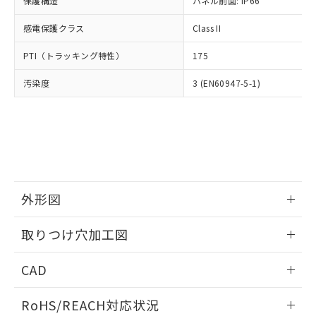
保護構造
パネル前面: IP66
オムロン制御機器販売店や当社販売拠
フタル酸エステル類の４物質については閾値を超える意
武器並びにこれらの製造装置等に一切
いては、お客様のお取引先、ま
図的な使用がないことを確認しています。
点は「
販売ネットワーク
」をご確認
※2 環境保護使用期限
使用いたしません。
感電保護クラス
Class II
たはお客様担当のオムロン制御
ください。
当社は、貴社製品を第三者に販売する
機器販売店・当社販売員にご確
在庫状況および標準価格結果を当社の
※2 対応予定月
「ｅ」：有害物質（10物質）のすべてが基
PTI（トラッキング特性）
175
場合は、上記1、2および3の内容を当
認ください)
事前の承諾なく第三者に漏洩または開
準値以下であることを示します。
該第三者に通知します。また当社は、
示しないようお願いします。
汚染度
3 (EN60947-5-1)
部品在庫の切り替え状況などにより、予定
「10」：通常の使用状況下において有害物
販売先および販売に係わる関係者が違
マイパーツ機能（部品リスト作成サー
空
受注生産機種、また在庫状況の
月が前後することがあります。
質が外部に漏えいし、環境に深刻な影響を
法に輸出するおそれがある場合は、取
ビス）をご利用いただくには、I-Web
白
情報を公開していない機種
及ぼさない年数を意味します。
り引きをいたしません。
メンバーズにご登録されている必要が
「－」：未確認です。当社販売部門へお問
あります。
い合わせください。
お客様が当ウェブサイト上で当社にご
※3 非含有証明書ダウンロード
登録された部品リストについて、当社
および当社の共同利用者が、当社の製
下記の非含有証明書をダウンロードするこ
品・サービスに関するお客様との取
外形図
とができます。
合意する
キャンセル
引・商談に必要な範囲で利用すること
をご了承ください。
情報更新：2026/05/21
取りつけ穴加工図
EU RoHS指令（10物質）の非含有証明書
※当社の共同利用者とは、
"個人情報
51物質の非含有証明書（当社基準）
の共同利用に関して"
の「1.共同利
情報更新：2026/05/21
※本証明書は発行日時点で非含有を証明す
CAD
用者の範囲」に記載されている法人を
るもので、過去に遡って非含有を証明する
指します。
ものではありません。
ログイン/会員登録いただくと、CADデータをダウンロー
RoHS/REACH対応状況
また、RoHS指令のフタル酸エステル類４
ドすることができます。