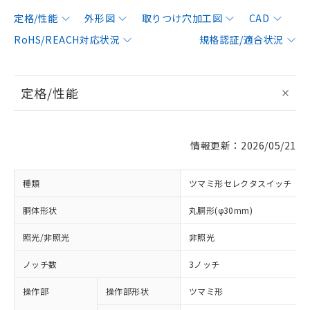
定格/性能
外形図
取りつけ穴加工図
CAD
RoHS/REACH対応状況
規格認証/適合状況
定格/性能
情報更新：2026/05/21
種類
ツマミ形セレクタスイッチ
胴体形状
丸胴形(φ30mm)
照光/非照光
非照光
ノッチ数
3ノッチ
操作部
操作部形状
ツマミ形