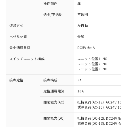
操作部色
赤
透明/不透明
不透明
復帰方式
左自動
ベゼル材質
金属
最小適用負荷
DC5V 6mA
スイッチユニット構成
ユニット位置1: NO
ユニット位置2: NO
ユニット位置3: NO
接点定格
接点構成
3a
※1 対応状況
定格通電電流
10A
対応済み：EU RoHS指令（10物質）の
開閉能力(AC)
抵抗負荷(AC-12): AC24V 10A/A
非含有に対応した製品が提供可能な商品で
誘導負荷(AC-15): AC24V 10A/AC
す。
対応予定：EU RoHS指令（10物質）の非含
開閉能力(DC)
抵抗負荷(DC-12): DC24V 8A/DC
ご利用条件
有に対応した製品に切り替える予定のある
誘導負荷(DC-13): DC24V 4A/DC
商品です。