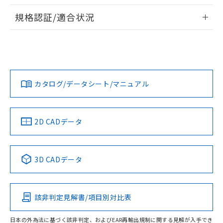
物質の対応では、対応完了までの期間は出
情報更新：2026/7/29
荷製品に未対応品が混在することから備考
規格認証/適合状況
欄に対応日を記載しておりました。
ログイン/会員登録
EU RoHS
注意事項・凡例
A30NS-3ML-NRA-P111-NNについての規格認証/適合状況に
既に当社にて対応品への在庫切替を完了
ついては、「カスタマーサポートセンタ お客様相談室」また
していることから、特段のことがない限
は貴社担当オムロン営業員または販売店にお問い合わせくだ
り、2022年1月12日より割愛しておりま
対応状況
対応予定月
※1
※2
さい。
す。
ダウンロードデータをご利用いただく前に、以下を必ずお読
みください。
カタログ/データシート/マニュアル
対応済み
ソフトウェアの使用条件
お問い合わせ
中国 RoHS
注意事項・凡例
2D CADデータ
中国 RoHS表
※1 ※2
3D CADデータ
Pb
Hg
Cd
Cr(VI)
該非判定見解書/項目別対比表
O
O
O
O
日本の外為法に基づく該非判定、およびEAR再輸出規制に関する見解が入手でき