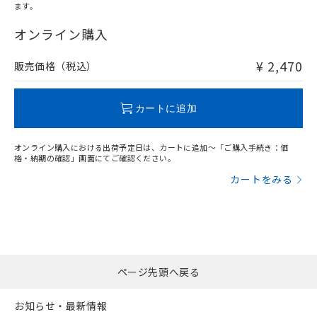
ます。
"対応済み"や非含有の記載がされた商品であっても、流通
在庫等で未対応品が混在する可能性があります。
オンライン購入
非含有品が必要な際は、弊社営業部門もしくは販売店へお
問い合わせください。
¥ 2,470
販売価格（税込）
この製品のRoHS/REACH対応状況ページへ
カートに追加
オンライン購入における出荷予定日は、カートに追加～「ご購入手続き：価
格・納期の確認」画面にてご確認ください。
カートをみる
ページ先頭へ戻る
お知らせ・最新情報