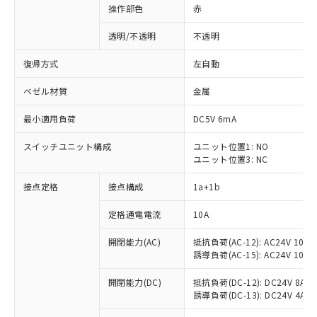
操作部色
赤
透明/不透明
不透明
復帰方式
左自動
ベゼル材質
金属
最小適用負荷
DC5V 6mA
スイッチユニット構成
ユニット位置1: NO
ユニット位置3: NC
接点定格
接点構成
1a+1b
定格通電電流
10A
開閉能力(AC)
抵抗負荷(AC-12): AC24V 10A/A
誘導負荷(AC-15): AC24V 10A/AC
※1 対応状況
開閉能力(DC)
抵抗負荷(DC-12): DC24V 8A/DC
誘導負荷(DC-13): DC24V 4A/DC
対応済み：EU RoHS指令（10物質）の