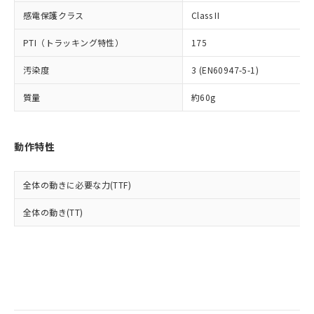
当社は規制貨物を破棄する場合は、完
ル) (DEHP)(別名：DOP) 1000ppm以下、フタル酸ブチ
正式な納期状況および標準価格はお客
ル類) : 1000ppm、
感電保護クラス
Class II
ルベンジル（BBP） 1000ppm以下、フタル酸ジブチル
全に破砕するなど、違法に輸出されな
DBP(フタル酸ジブチル) : 1000ppm、 DIBP(フタル酸ジ
様のお取引先、またはお客様担当のオ
（DBP） 1000ppm以下、フタル酸ジイソブチル
イソブチル) : 1000ppm、 BBP(フタル酸ブチルベンジ
△
一定数には満たないが在庫あり
いよう必要な手段を講じます。
ムロン制御機器販売店・当社販売員に
(DIBP) 1000ppm以下
ル) : 1000ppm、
PTI（トラッキング特性）
175
当社は貴社製品を、核兵器、ミサイ
但し、RoHS指令で産業用監視および制御機器に対する
DEHP(フタル酸ビス(2-エチルヘキシル)) : 1000ppm
ご相談ください。
適用除外項目は除く。
ル、化学兵器、生物兵器またはその他
－
在庫なし(最新の在庫状況につ
オムロン制御機器販売店や当社販売拠
フタル酸エステル類の４物質については閾値を超える意
汚染度
3 (EN60947-5-1)
武器並びにこれらの製造装置等に一切
いては、お客様のお取引先、ま
図的な使用がないことを確認しています。
点は「
販売ネットワーク
」をご確認
※2 環境保護使用期限
使用いたしません。
たはお客様担当のオムロン制御
ください。
質量
約60g
当社は、貴社製品を第三者に販売する
機器販売店・当社販売員にご確
在庫状況および標準価格結果を当社の
※2 対応予定月
「ｅ」：有害物質（10物質）のすべてが基
場合は、上記1、2および3の内容を当
認ください)
事前の承諾なく第三者に漏洩または開
準値以下であることを示します。
該第三者に通知します。また当社は、
示しないようお願いします。
動作特性
部品在庫の切り替え状況などにより、予定
「10」：通常の使用状況下において有害物
販売先および販売に係わる関係者が違
マイパーツ機能（部品リスト作成サー
空
受注生産機種、また在庫状況の
月が前後することがあります。
質が外部に漏えいし、環境に深刻な影響を
法に輸出するおそれがある場合は、取
ビス）をご利用いただくには、I-Web
白
情報を公開していない機種
及ぼさない年数を意味します。
り引きをいたしません。
メンバーズにご登録されている必要が
全体の動きに必要な力(TTF)
「－」：未確認です。当社販売部門へお問
あります。
い合わせください。
全体の動き(TT)
お客様が当ウェブサイト上で当社にご
※3 非含有証明書ダウンロード
登録された部品リストについて、当社
および当社の共同利用者が、当社の製
下記の非含有証明書をダウンロードするこ
品・サービスに関するお客様との取
とができます。
合意する
キャンセル
引・商談に必要な範囲で利用すること
をご了承ください。
EU RoHS指令（10物質）の非含有証明書
※当社の共同利用者とは、
"個人情報
51物質の非含有証明書（当社基準）