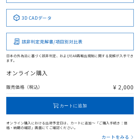
中国 RoHS表
※1 ※2
3D CADデータ
Pb
Hg
Cd
Cr(VI)
該非判定見解書/項目別対比表
O
O
O
O
日本の外為法に基づく該非判定、およびEAR再輸出規制に関する見解が入手でき
ます。
"対応済み"や非含有の記載がされた商品であっても、流通
在庫等で未対応品が混在する可能性があります。
オンライン購入
非含有品が必要な際は、弊社営業部門もしくは販売店へお
問い合わせください。
¥ 2,000
販売価格（税込）
この製品のRoHS/REACH対応状況ページへ
カートに追加
オンライン購入における出荷予定日は、カートに追加～「ご購入手続き：価
格・納期の確認」画面にてご確認ください。
カートをみる