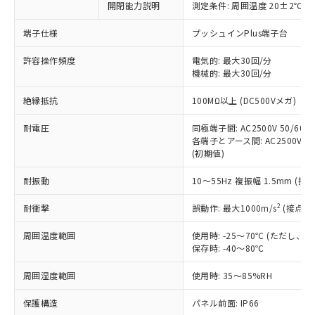
非含有に対応した製品が提供可能な商品で
開閉能力説明
測定条件: 周囲温度 20±2℃、
す。
端子仕様
プッシュインPlus端子台
対応予定：EU RoHS指令（10物質）の非含
ご利用条件
有に対応した製品に切り替える予定のある
許容操作頻度
電気的: 最大30回/分
商品です。
機械的: 最大30回/分
対応予定なし：EU RoHS指令（10物質）の
以下の条件をお読みいただき、同意のうえ
非含有に非対応の商品で、対応品を出す予
絶縁抵抗
100MΩ以上 (DC500Vメガ)
ご利用ください。
定はありません。
調査・確認中：EU RoHS指令（10物質）の
耐電圧
同極端子間: AC2500V 50/60Hz
本サービスは、当社制御機器事業取扱
※1 中国RoHS○×表
非含有の対応状況を調査中または確認中の
各端子とアース間: AC2500V 50/
商品の当社在庫状況および標準価格
商品です。
(初期値)
(税抜)を提供させていただくもので
「○」：最大均質材料含有率が中国RoHSの
非該当品：ライセンス料など無形物で、有
す。
基準値以下であることを示します。
耐振動
10～55Hz 複振幅 1.5mm (接
害物質有無と関係のない商品です。
当社制御機器事業取扱商品の中には、
「×」：最大均質材料含有率が中国RoHSの
仕入先様の事情により、非含有部品として
本サービスの対象外となる商品もある
2
耐衝撃
誤動作: 最大1000m/s
(接点開
基準値を超えていることを示します。
いたものが、含有品と判明した場合などや
当社は、これら貴社製品のうち、外国
ことをご了承ください。
「－」：未確認です。当社販売部門へお問
むを得ず変更することがあります。
為替および外国貿易法に定める商品
在庫状況および標準価格照会結果は、
周囲温度範囲
使用時: -25～70℃ (ただし
い合わせください。
（以下｢規制貨物等」という）を輸出
記載している更新日時点での社内デー
保存時: -40～80℃
*EU RoHS指令（10物質）：
または国外への提供する場合は、日本
記
タに基づき作成されるものであり、閲
説明
鉛(Pb) 1000ppm以下、 水銀(Hg) 1000ppm以下、 カド
*中国RoHS10物質の基準値 (GB/T26572)：
国政府の輸出許可(または役務取引許
周囲湿度範囲
使用時: 35～85%RH
号
覧された時点での実際の在庫および標
ミウム(Cd) 100ppm以下、
Pb(鉛) :1000ppm、 Hg(水銀) : 1000ppm、 Cd(カドミウ
可)を取得するなどの必要な手続きを
六価クロム(Cr(Ⅵ)) 1000ppm以下、ポリ臭化ビフェニル
ム) : 100ppm、
準価格とは異なる場合があることをご
類(PBB) 1000ppm以下、ポリ臭化ジフェニルエーテル類
Cr(Ⅵ)(六価クロム) : 1000ppm、 PBBs(ポリ臭化ビフェ
保護構造
とります。
パネル前面: IP66
了承ください。
(PBDE) 1000ppm以下、フタル酸ビス(2-エチルヘキシ
○
一定数以上の在庫あり
ニル類) : 1000ppm、 PBDEs(ポリ臭化ジフェニルエーテ