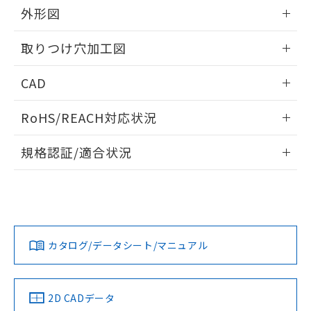
の共同利用に関して"
の「1.共同利
外形図
※本証明書は発行日時点で非含有を証明す
用者の範囲」に記載されている法人を
るもので、過去に遡って非含有を証明する
指します。
情報更新：2026/05/21
ものではありません。
取りつけ穴加工図
また、RoHS指令のフタル酸エステル類４
物質の対応では、対応完了までの期間は出
情報更新：2026/05/21
CAD
荷製品に未対応品が混在することから備考
欄に対応日を記載しておりました。
ログイン/会員登録いただくと、CADデータをダウンロー
既に当社にて対応品への在庫切替を完了
RoHS/REACH対応状況
ドすることができます。
していることから、特段のことがない限
情報更新：2026/7/29
り、2022年1月12日より割愛しておりま
規格認証/適合状況
す。
ログイン/会員登録
EU RoHS
注意事項・凡例
A30NS-3ML-NRA-P102-NNについての規格認証/適合状況に
ついては、「カスタマーサポートセンタ お客様相談室」また
は貴社担当オムロン営業員または販売店にお問い合わせくだ
対応状況
対応予定月
※1
※2
さい。
ダウンロードデータをご利用いただく前に、以下を必ずお読
みください。
カタログ/データシート/マニュアル
対応済み
ソフトウェアの使用条件
お問い合わせ
中国 RoHS
注意事項・凡例
2D CADデータ