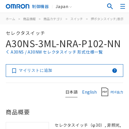
制御機器
Japan
ホーム
>
商品情報
>
商品カテゴリ
>
スイッチ
>
押ボタンスイッチ/表示灯
セレクタスイッチ
A30NS-3ML-NRA-P102-NN
A30NS / A30NW セレクタスイッチ 形式仕様一覧
マイリストに追加
日本語
English
PDF出力
商品概要
セレクタスイッチ（φ30）, 非照光,