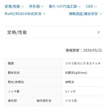
定格/性能
外形図
取りつけ穴加工図
CAD
RoHS/REACH対応状況
規格認証/適合状況
定格/性能
情報更新：2026/05/21
種類
ツマミ形セレクタスイッチ
胴体形状
丸胴形(φ30mm)
照光/非照光
非照光
ノッチ数
3ノッチ
操作部
操作部形状
ツマミ形