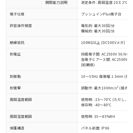
非含有に対応した製品が提供可能な商品で
開閉能力説明
測定条件: 周囲温度 20±2℃、
す。
端子仕様
プッシュインPlus端子台
対応予定：EU RoHS指令（10物質）の非含
ご利用条件
有に対応した製品に切り替える予定のある
許容操作頻度
電気的: 最大30回/分
商品です。
機械的: 最大30回/分
対応予定なし：EU RoHS指令（10物質）の
以下の条件をお読みいただき、同意のうえ
非含有に非対応の商品で、対応品を出す予
絶縁抵抗
100MΩ以上 (DC500Vメガ)
ご利用ください。
定はありません。
調査・確認中：EU RoHS指令（10物質）の
耐電圧
同極端子間: AC2500V 50/60Hz
本サービスは、当社制御機器事業取扱
※1 中国RoHS○×表
非含有の対応状況を調査中または確認中の
各端子とアース間: AC2500V 50/
商品の当社在庫状況および標準価格
商品です。
(初期値)
(税抜)を提供させていただくもので
「○」：最大均質材料含有率が中国RoHSの
非該当品：ライセンス料など無形物で、有
す。
基準値以下であることを示します。
耐振動
10～55Hz 複振幅 1.5mm (接
害物質有無と関係のない商品です。
当社制御機器事業取扱商品の中には、
「×」：最大均質材料含有率が中国RoHSの
仕入先様の事情により、非含有部品として
本サービスの対象外となる商品もある
2
耐衝撃
誤動作: 最大1000m/s
(接点開
基準値を超えていることを示します。
いたものが、含有品と判明した場合などや
当社は、これら貴社製品のうち、外国
ことをご了承ください。
「－」：未確認です。当社販売部門へお問
むを得ず変更することがあります。
為替および外国貿易法に定める商品
在庫状況および標準価格照会結果は、
周囲温度範囲
使用時: -25～70℃ (ただし
い合わせください。
（以下｢規制貨物等」という）を輸出
記載している更新日時点での社内デー
保存時: -40～80℃
*EU RoHS指令（10物質）：
または国外への提供する場合は、日本
記
タに基づき作成されるものであり、閲
説明
鉛(Pb) 1000ppm以下、 水銀(Hg) 1000ppm以下、 カド
*中国RoHS10物質の基準値 (GB/T26572)：
国政府の輸出許可(または役務取引許
周囲湿度範囲
使用時: 35～85%RH
号
覧された時点での実際の在庫および標
ミウム(Cd) 100ppm以下、
Pb(鉛) :1000ppm、 Hg(水銀) : 1000ppm、 Cd(カドミウ
可)を取得するなどの必要な手続きを
六価クロム(Cr(Ⅵ)) 1000ppm以下、ポリ臭化ビフェニル
ム) : 100ppm、
準価格とは異なる場合があることをご
類(PBB) 1000ppm以下、ポリ臭化ジフェニルエーテル類
Cr(Ⅵ)(六価クロム) : 1000ppm、 PBBs(ポリ臭化ビフェ
保護構造
とります。
パネル前面: IP66
了承ください。
(PBDE) 1000ppm以下、フタル酸ビス(2-エチルヘキシ
○
一定数以上の在庫あり
ニル類) : 1000ppm、 PBDEs(ポリ臭化ジフェニルエーテ