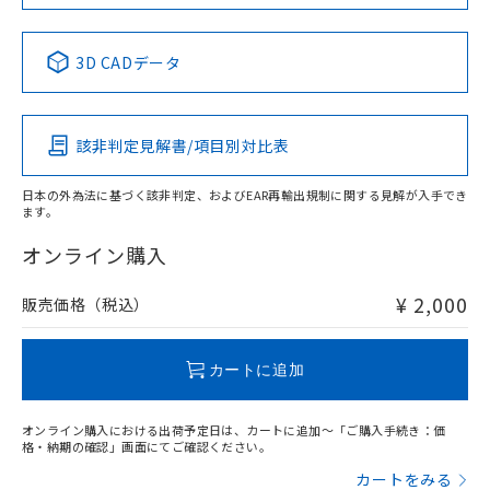
中国 RoHS表
※1 ※2
3D CADデータ
Pb
Hg
Cd
Cr(VI)
該非判定見解書/項目別対比表
O
O
O
O
日本の外為法に基づく該非判定、およびEAR再輸出規制に関する見解が入手でき
ます。
"対応済み"や非含有の記載がされた商品であっても、流通
在庫等で未対応品が混在する可能性があります。
オンライン購入
非含有品が必要な際は、弊社営業部門もしくは販売店へお
問い合わせください。
¥ 2,000
販売価格（税込）
この製品のRoHS/REACH対応状況ページへ
カートに追加
オンライン購入における出荷予定日は、カートに追加～「ご購入手続き：価
格・納期の確認」画面にてご確認ください。
カートをみる