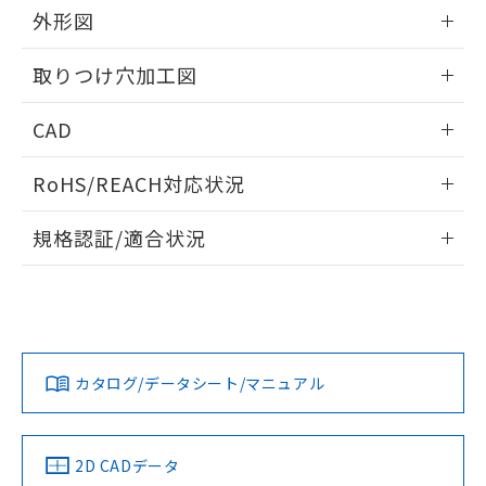
の共同利用に関して"
の「1.共同利
外形図
※本証明書は発行日時点で非含有を証明す
用者の範囲」に記載されている法人を
るもので、過去に遡って非含有を証明する
指します。
情報更新：2026/05/21
ものではありません。
取りつけ穴加工図
また、RoHS指令のフタル酸エステル類４
物質の対応では、対応完了までの期間は出
情報更新：2026/05/21
CAD
荷製品に未対応品が混在することから備考
欄に対応日を記載しておりました。
ログイン/会員登録いただくと、CADデータをダウンロー
既に当社にて対応品への在庫切替を完了
RoHS/REACH対応状況
ドすることができます。
していることから、特段のことがない限
情報更新：2026/7/29
り、2022年1月12日より割愛しておりま
規格認証/適合状況
す。
ログイン/会員登録
EU RoHS
注意事項・凡例
A30NS-3ML-NGA-P120-NNについての規格認証/適合状況に
ついては、「カスタマーサポートセンタ お客様相談室」また
は貴社担当オムロン営業員または販売店にお問い合わせくだ
対応状況
対応予定月
※1
※2
さい。
ダウンロードデータをご利用いただく前に、以下を必ずお読
みください。
カタログ/データシート/マニュアル
対応済み
ソフトウェアの使用条件
お問い合わせ
中国 RoHS
注意事項・凡例
2D CADデータ