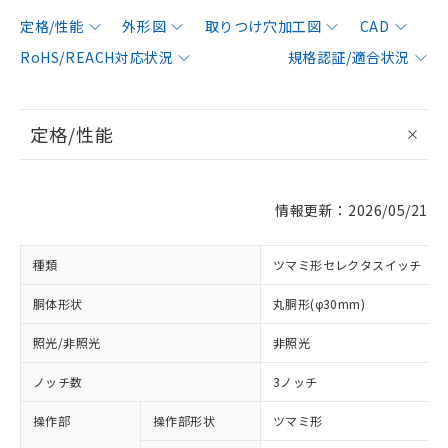
定格/性能
外形図
取りつけ穴加工図
CAD
RoHS/REACH対応状況
規格認証/適合状況
定格/性能
情報更新：2026/05/21
種類
ツマミ形セレクタスイッチ
胴体形状
丸胴形(φ30mm)
照光/非照光
非照光
ノッチ数
3ノッチ
操作部
操作部形状
ツマミ形