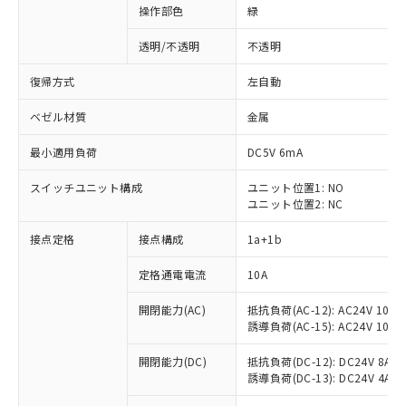
操作部色
緑
透明/不透明
不透明
復帰方式
左自動
ベゼル材質
金属
最小適用負荷
DC5V 6mA
スイッチユニット構成
ユニット位置1: NO
ユニット位置2: NC
接点定格
接点構成
1a+1b
定格通電電流
10A
開閉能力(AC)
抵抗負荷(AC-12): AC24V 10A/A
誘導負荷(AC-15): AC24V 10A/AC
※1 対応状況
開閉能力(DC)
抵抗負荷(DC-12): DC24V 8A/DC
誘導負荷(DC-13): DC24V 4A/DC
対応済み：EU RoHS指令（10物質）の