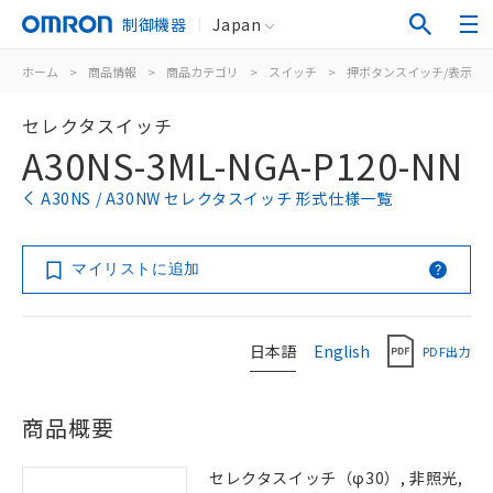
制御機器
Japan
ホーム
>
商品情報
>
商品カテゴリ
>
スイッチ
>
押ボタンスイッチ/表示灯
セレクタスイッチ
A30NS-3ML-NGA-P120-NN
A30NS / A30NW セレクタスイッチ 形式仕様一覧
マイリストに追加
日本語
English
PDF出力
商品概要
セレクタスイッチ（φ30）, 非照光,