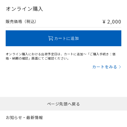
"対応済み"や非含有の記載がされた商品であっても、流通
在庫等で未対応品が混在する可能性があります。
オンライン購入
非含有品が必要な際は、弊社営業部門もしくは販売店へお
問い合わせください。
¥ 2,000
販売価格（税込）
この製品のRoHS/REACH対応状況ページへ
カートに追加
オンライン購入における出荷予定日は、カートに追加～「ご購入手続き：価
格・納期の確認」画面にてご確認ください。
カートをみる
ページ先頭へ戻る
お知らせ・最新情報