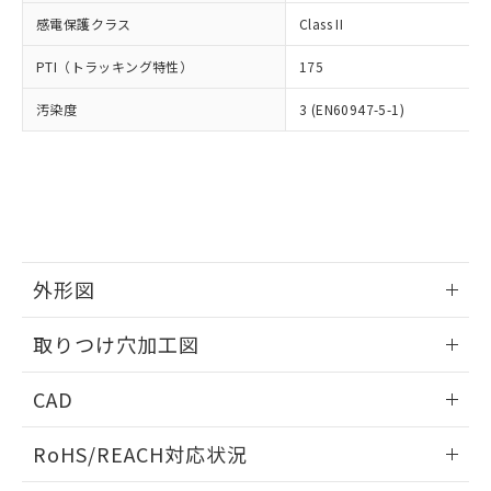
武器並びにこれらの製造装置等に一切
いては、お客様のお取引先、ま
図的な使用がないことを確認しています。
点は「
販売ネットワーク
」をご確認
感電保護クラス
Class II
※2 環境保護使用期限
使用いたしません。
たはお客様担当のオムロン制御
ください。
当社は、貴社製品を第三者に販売する
機器販売店・当社販売員にご確
在庫状況および標準価格結果を当社の
PTI（トラッキング特性）
175
※2 対応予定月
「ｅ」：有害物質（10物質）のすべてが基
場合は、上記1、2および3の内容を当
認ください)
事前の承諾なく第三者に漏洩または開
準値以下であることを示します。
該第三者に通知します。また当社は、
示しないようお願いします。
汚染度
3 (EN60947-5-1)
部品在庫の切り替え状況などにより、予定
「10」：通常の使用状況下において有害物
販売先および販売に係わる関係者が違
マイパーツ機能（部品リスト作成サー
空
受注生産機種、また在庫状況の
月が前後することがあります。
質が外部に漏えいし、環境に深刻な影響を
法に輸出するおそれがある場合は、取
ビス）をご利用いただくには、I-Web
白
情報を公開していない機種
及ぼさない年数を意味します。
り引きをいたしません。
メンバーズにご登録されている必要が
「－」：未確認です。当社販売部門へお問
あります。
い合わせください。
お客様が当ウェブサイト上で当社にご
※3 非含有証明書ダウンロード
登録された部品リストについて、当社
および当社の共同利用者が、当社の製
下記の非含有証明書をダウンロードするこ
外形図
品・サービスに関するお客様との取
とができます。
合意する
キャンセル
引・商談に必要な範囲で利用すること
情報更新：2026/05/21
をご了承ください。
取りつけ穴加工図
EU RoHS指令（10物質）の非含有証明書
※当社の共同利用者とは、
"個人情報
51物質の非含有証明書（当社基準）
情報更新：2026/05/21
の共同利用に関して"
の「1.共同利
CAD
※本証明書は発行日時点で非含有を証明す
用者の範囲」に記載されている法人を
るもので、過去に遡って非含有を証明する
指します。
ログイン/会員登録いただくと、CADデータをダウンロー
ものではありません。
RoHS/REACH対応状況
ドすることができます。
また、RoHS指令のフタル酸エステル類４
物質の対応では、対応完了までの期間は出