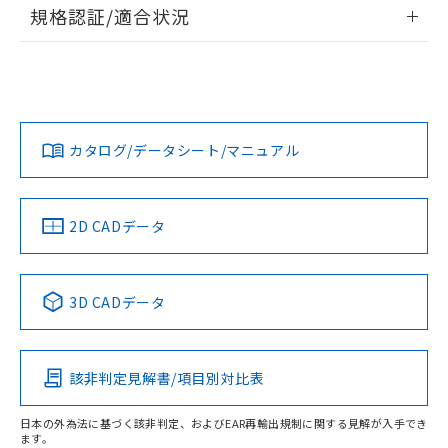
情報更新：2026/7/29
規格認証/適合状況
荷製品に未対応品が混在することから備考
欄に対応日を記載しておりました。
ログイン/会員登録
EU RoHS
注意事項・凡例
A30NS-3ML-NGA-P110-NNについての規格認証/適合状況に
既に当社にて対応品への在庫切替を完了
ついては、「カスタマーサポートセンタ お客様相談室」また
していることから、特段のことがない限
は貴社担当オムロン営業員または販売店にお問い合わせくだ
り、2022年1月12日より割愛しておりま
対応状況
対応予定月
※1
※2
さい。
ダウンロードデータをご利用いただく前に、以下を必ずお読
す。
みください。
カタログ/データシート/マニュアル
対応済み
ソフトウェアの使用条件
お問い合わせ
中国 RoHS
注意事項・凡例
2D CADデータ
中国 RoHS表
※1 ※2
3D CADデータ
Pb
Hg
Cd
Cr(VI)
該非判定見解書/項目別対比表
O
O
O
O
日本の外為法に基づく該非判定、およびEAR再輸出規制に関する見解が入手でき
ます。