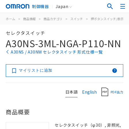
制御機器
Japan
ホーム
>
商品情報
>
商品カテゴリ
>
スイッチ
>
押ボタンスイッチ/表示灯
セレクタスイッチ
A30NS-3ML-NGA-P110-NN
A30NS / A30NW セレクタスイッチ 形式仕様一覧
マイリストに追加
日本語
English
PDF出力
商品概要
セレクタスイッチ（φ30）, 非照光,