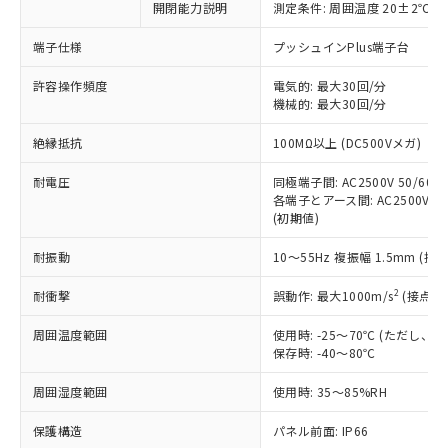
開閉能力説明
測定条件: 周囲温度 20±2℃、
対応予定なし：EU RoHS指令（10物質）の
以下の条件をお読みいただき、同意のうえ
非含有に非対応の商品で、対応品を出す予
ご利用ください。
端子仕様
プッシュインPlus端子台
定はありません。
調査・確認中：EU RoHS指令（10物質）の
本サービスは、当社制御機器事業取扱
許容操作頻度
電気的: 最大30回/分
※1 中国RoHS○×表
非含有の対応状況を調査中または確認中の
機械的: 最大30回/分
商品の当社在庫状況および標準価格
商品です。
(税抜)を提供させていただくもので
「○」：最大均質材料含有率が中国RoHSの
非該当品：ライセンス料など無形物で、有
絶縁抵抗
100MΩ以上 (DC500Vメガ)
す。
基準値以下であることを示します。
害物質有無と関係のない商品です。
当社制御機器事業取扱商品の中には、
「×」：最大均質材料含有率が中国RoHSの
仕入先様の事情により、非含有部品として
耐電圧
同極端子間: AC2500V 50/60Hz
本サービスの対象外となる商品もある
基準値を超えていることを示します。
いたものが、含有品と判明した場合などや
各端子とアース間: AC2500V 50/
当社は、これら貴社製品のうち、外国
ことをご了承ください。
「－」：未確認です。当社販売部門へお問
(初期値)
むを得ず変更することがあります。
為替および外国貿易法に定める商品
在庫状況および標準価格照会結果は、
い合わせください。
（以下｢規制貨物等」という）を輸出
記載している更新日時点での社内デー
耐振動
10～55Hz 複振幅 1.5mm (接
*EU RoHS指令（10物質）：
または国外への提供する場合は、日本
記
タに基づき作成されるものであり、閲
説明
鉛(Pb) 1000ppm以下、 水銀(Hg) 1000ppm以下、 カド
*中国RoHS10物質の基準値 (GB/T26572)：
国政府の輸出許可(または役務取引許
号
覧された時点での実際の在庫および標
ミウム(Cd) 100ppm以下、
2
耐衝撃
誤動作: 最大1000m/s
(接点開
Pb(鉛) :1000ppm、 Hg(水銀) : 1000ppm、 Cd(カドミウ
可)を取得するなどの必要な手続きを
六価クロム(Cr(Ⅵ)) 1000ppm以下、ポリ臭化ビフェニル
ム) : 100ppm、
準価格とは異なる場合があることをご
類(PBB) 1000ppm以下、ポリ臭化ジフェニルエーテル類
Cr(Ⅵ)(六価クロム) : 1000ppm、 PBBs(ポリ臭化ビフェ
とります。
周囲温度範囲
使用時: -25～70℃ (ただし
了承ください。
(PBDE) 1000ppm以下、フタル酸ビス(2-エチルヘキシ
○
一定数以上の在庫あり
ニル類) : 1000ppm、 PBDEs(ポリ臭化ジフェニルエーテ
当社は規制貨物を破棄する場合は、完
保存時: -40～80℃
ル) (DEHP)(別名：DOP) 1000ppm以下、フタル酸ブチ
正式な納期状況および標準価格はお客
ル類) : 1000ppm、
ルベンジル（BBP） 1000ppm以下、フタル酸ジブチル
全に破砕するなど、違法に輸出されな
DBP(フタル酸ジブチル) : 1000ppm、 DIBP(フタル酸ジ
様のお取引先、またはお客様担当のオ
（DBP） 1000ppm以下、フタル酸ジイソブチル
イソブチル) : 1000ppm、 BBP(フタル酸ブチルベンジ
△
一定数には満たないが在庫あり
周囲湿度範囲
使用時: 35～85%RH
いよう必要な手段を講じます。
ムロン制御機器販売店・当社販売員に
(DIBP) 1000ppm以下
ル) : 1000ppm、
当社は貴社製品を、核兵器、ミサイ
但し、RoHS指令で産業用監視および制御機器に対する
DEHP(フタル酸ビス(2-エチルヘキシル)) : 1000ppm
ご相談ください。
適用除外項目は除く。
保護構造
パネル前面: IP66
ル、化学兵器、生物兵器またはその他
－
在庫なし(最新の在庫状況につ
オムロン制御機器販売店や当社販売拠
フタル酸エステル類の４物質については閾値を超える意