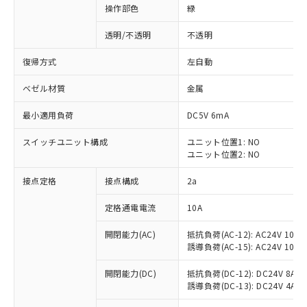
操作部色
緑
透明/不透明
不透明
復帰方式
左自動
ベゼル材質
金属
最小適用負荷
DC5V 6mA
スイッチユニット構成
ユニット位置1: NO
ユニット位置2: NO
接点定格
接点構成
2a
※1 対応状況
定格通電電流
10A
対応済み：EU RoHS指令（10物質）の
開閉能力(AC)
抵抗負荷(AC-12): AC24V 10A/A
非含有に対応した製品が提供可能な商品で
誘導負荷(AC-15): AC24V 10A/AC
す。
対応予定：EU RoHS指令（10物質）の非含
開閉能力(DC)
抵抗負荷(DC-12): DC24V 8A/DC
ご利用条件
有に対応した製品に切り替える予定のある
誘導負荷(DC-13): DC24V 4A/DC
商品です。