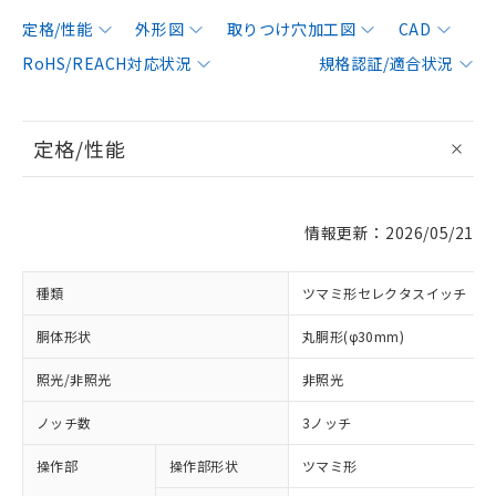
定格/性能
外形図
取りつけ穴加工図
CAD
RoHS/REACH対応状況
規格認証/適合状況
定格/性能
情報更新：2026/05/21
種類
ツマミ形セレクタスイッチ
胴体形状
丸胴形(φ30mm)
照光/非照光
非照光
ノッチ数
3ノッチ
操作部
操作部形状
ツマミ形