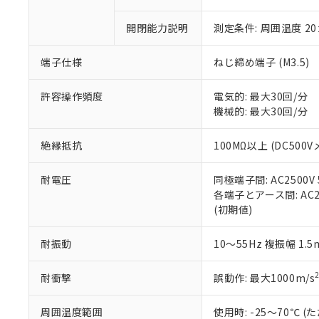
○
一定数以
DBP(フタル酸ジブチル) :
い。
当社は貴社製
DEHP(フタル酸ビス(2-エ
正式な納期状
置等に一切使
開閉能力説明
測定条件: 周囲温度 2
当社販売員に
※2 対応予定月
△
一定数に
当社は、貴社
オムロン制御
また当社は、
※2 環境保護使
端子仕様
ねじ締め端子 (M3.5)
在庫状況およ
部品在庫の切り替
たしません。
－
在庫なし
す。
「ｅ」：有害物質
機器販売
許容操作頻度
電気的: 最大30回/分
マイパーツ機
「10」：通常の
機械的: 最大30回/分
ている必要が
味します。
空
受注生産
お客様が当ウ
※3 非含有証明
「－」：未確認で
白
が、当社の製
絶縁抵抗
100MΩ以上 (DC500V
さい。
下記の非含有証明
※当社の共同
耐電圧
同極端子間: AC2500V 5
いる法人を指
EU RoHS指令（
各端子とアース間: AC250
51物質の非含有証
(初期値)
※本証明書は発行
また、RoHS指
耐振動
10～55Hz 複振幅 1.
混在することから
既に当社にて対応
耐衝撃
誤動作: 最大1000m/s
り割愛しておりま
周囲温度範囲
使用時: -25～70℃