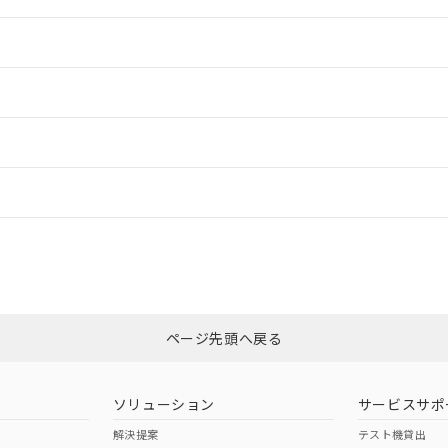
情報更新：2
情報更新：2
ードすることができます。
情報更新：
ログイン/会員登録
合状況については、「カスタマーサポートセンタ お客様相談室」または貴社
みください。
非含有証明書
※3
ページ先頭へ戻る
ダウンロードはこちら
ソリューション
サービスサポ
解決提案
テスト機貸出