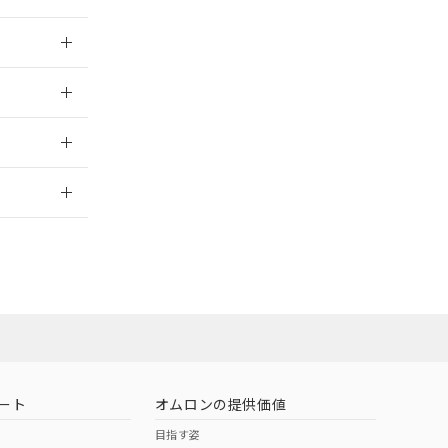
026/05/21
026/05/21
2026/7/29
担当オムロン営
お問い合わせ
ート
オムロンの提供価値
目指す姿