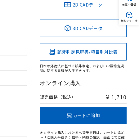
2D CADデータ
在庫・価格
無料テスト機
3D CADデータ
該非判定見解書/項目別対比表
日本の外為法に基づく該非判定、およびEAR再輸出規
制に関する見解が入手できます。
オンライン購入
¥ 1,710
販売価格（税込）
カートに追加
オンライン購入における出荷予定日は、カートに追加
～「ご購入手続き：価格・納期の確認」画面にてご確