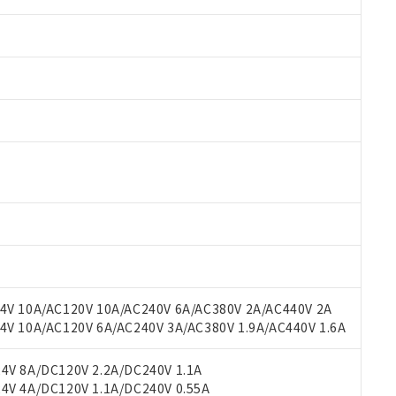
 RoHS指令（10物質）の非含有に対応した製品が提供可能な商品です
oHS指令（10物質）の非含有に対応した製品に切り替える予定のある
 RoHS指令（10物質）の非含有に非対応の商品で、対応品を出す予
 RoHS指令（10物質）の非含有の対応状況を調査中または確認中の
ンス料など無形物で、有害物質有無と関係のない商品です。
○×表
より、非含有部品としていたものが、含有品と判明した場合などやむ
みいただき、同意のうえご利用ください。
材料含有率が中国RoHSの基準値以下であることを示します。
材料含有率が中国RoHSの基準値を超えていることを示します。
V 10A/AC120V 10A/AC240V 6A/AC380V 2A/AC440V 2A
、当社制御機器事業取扱商品の当社在庫状況および標準価格(税抜)
ら貴社製品のうち、外国為替および外国貿易法に定める商品（以下｢
質）：
す。当社販売部門へお問い合わせください。
 10A/AC120V 6A/AC240V 3A/AC380V 1.9A/AC440V 1.6A
 水銀(Hg) 1000ppm以下、 カドミウム(Cd) 100ppm以下、
たは国外への提供する場合は、日本国政府の輸出許可(または役務取
000ppm以下、ポリ臭化ビフェニル類(PBB) 1000ppm以下、ポリ臭化ジフェニルエーテル類(P
事業取扱商品の中には、本サービスの対象外となる商品もあること
手続きをとります。
キシル) (DEHP)(別名：DOP) 1000ppm以下、フタル酸ブチルベンジル（BBP） 100
(GB/T26572)：
以下、フタル酸ジイソブチル (DIBP) 1000ppm以下
び標準価格照会結果は、記載している更新日時点での社内データに
V 8A/DC120V 2.2A/DC240V 1.1A
物を破棄する場合は、完全に破砕するなど、違法に輸出されないよ
(水銀) : 1000ppm、 Cd(カドミウム) : 100ppm、
業用監視および制御機器に対する適用除外項目は除く。
覧された時点での実際の在庫および標準価格とは異なる場合がある
V 4A/DC120V 1.1A/DC240V 0.55A
1000ppm、 PBBs(ポリ臭化ビフェニル類) : 1000ppm、 PBDEs(ポリ臭化ジフェニルエーテル類
物質については閾値を超える意図的な使用がないことを確認しています。