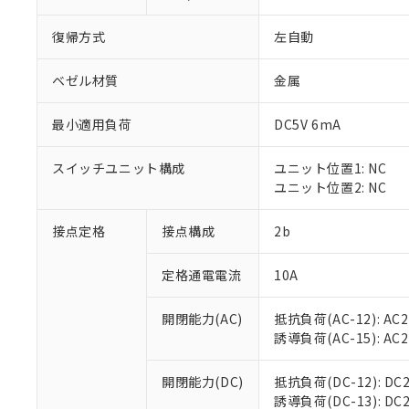
復帰方式
左自動
ベゼル材質
金属
最小適用負荷
DC5V 6mA
※1 対応状況
スイッチユニット構成
ユニット位置1: NC
対応済み：EU
ユニット位置2: NC
対応予定：EU R
対応予定なし：EU
調査・確認中：EU
接点定格
接点構成
2b
ご利用条件
非該当品：ライセ
※1 中国RoHS
仕入先様の事情に
定格通電電流
10A
があります。
以下の条件をお読
「○」：最大均質
「×」：最大均質
開閉能力(AC)
抵抗負荷(AC-12): AC24
本サービスは
当社は、これ
*EU RoHS指令（10物
「－」：未確認で
誘導負荷(AC-15): AC24V
鉛(Pb) 1000ppm以下、
くものです。
う）を輸出ま
記
説明
六価クロム(Cr(Ⅵ)) 1
当社制御機器
などの必要な
フタル酸ビス(2-エチルヘ
号
*中国RoHS10物質の基準値 
ル（DBP） 1000ppm
在庫状況およ
開閉能力(DC)
抵抗負荷(DC-12): DC24
当社は規制貨
Pb(鉛) :1000ppm、 Hg
但し、RoHS指令で産
のであり、閲
誘導負荷(DC-13): DC24
ます。
Cr(Ⅵ)(六価クロム) : 
フタル酸エステル類の４