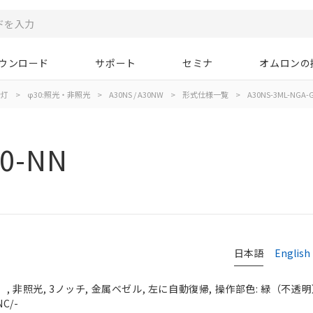
ウンロード
サポート
セミナ
オムロンの
示灯
>
φ30:照光・非照光
>
A30NS / A30NW
>
形式仕様一覧
>
A30NS-3ML-NGA-
20-NN
日本語
English
 非照光, 3ノッチ, 金属ベゼル, 左に自動復帰, 操作部色: 緑（不透明）, 
C/-