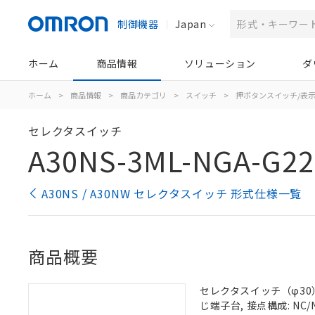
制御機器
Japan
ホーム
商品情報
ソリューション
ダ
ホーム
>
商品情報
>
商品カテゴリ
>
スイッチ
>
押ボタンスイッチ/表
セレクタスイッチ
A30NS-3ML-NGA-G2
A30NS / A30NW セレクタスイッチ 形式仕様一覧
商品概要
セレクタスイッチ（φ30）,
じ端子台, 接点構成: NC/N