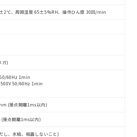
上の在庫あり
 1000ppm、 DIBP(フタル酸ジイソブチル) : 1000ppm、 BBP(フタル酸ブチルベンジル) :
品を、核兵器、ミサイル、化学兵器、生物兵器またはその他武器並
チルヘキシル)) : 1000ppm
況および標準価格はお客様のお取引先、またはお客様担当のオムロ
用いたしません。
0±2℃、周囲湿度 65±5%RH、操作ひん度 30回/min
ご相談ください。
は満たないが在庫あり
製品を第三者に販売する場合は、上記1、2および3の内容を当該第
機器販売店や当社販売拠点は「
販売ネットワーク
」をご確認くだ
販売先および販売に係わる関係者が違法に輸出するおそれがある場
用期限
び標準価格結果を当社の事前の承諾なく第三者に漏洩または開示し
え状況などにより、予定月が前後することがあります。
(最新の在庫状況については、お客様のお取引先、またはお客様担当
（10物質）のすべてが基準値以下であることを示します。
店・当社販売員にご確認ください)
能（部品リスト作成サービス）をご利用いただくには、I-Webメン
使用状況下において有害物質が外部に漏えいし、環境に深刻な影響を
あります。
機種、また在庫状況の情報を公開していない機種
ェブサイト上で当社にご登録された部品リストについて、当社およ
書ダウンロード
す。当社販売部門へお問い合わせください。
品・サービスに関するお客様との取引・商談に必要な範囲で利用す
メガ)
合意する
キャンセル
書をダウンロードすることができます。
利用者とは、
"個人情報の共同利用に関して"
の「1.共同利用者の
0/60Hz 1min
します。
10物質）の非含有証明書
0V 50/60Hz 1min
明書（当社基準）
日時点で非含有を証明するもので、過去に遡って非含有を証明するも
令のフタル酸エステル類４物質の対応では、対応完了までの期間は出
5mm (接点開離1ms以内)
備考欄に対応日を記載しておりました。
品への在庫切替を完了していることから、特段のことがない限り、20
2
(接点開離1ms以内)
す。
 (ただし、氷結、結露しないこと)