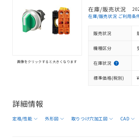
在庫/販売状況
20
在庫/販売状況 ご利用条
販売状況
機種区分
画像をクリックすると大きくなります
在庫状況
標準価格(税別)
詳細情報
定格/性能
外形図
取りつけ穴加工図
CAD