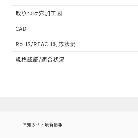
取りつけ穴加工図
CAD
ログイン/会員登録いただくと、CADデータをダウンロ
RoHS/REACH対応状況
規格認証/適合状況
EU RoHS
注意事項・凡例
A30NS-3ML-NGA-G220-NNについての規格認証/適
業員または販売店にお問い合わせください。
ダウンロードデータをご利用いただく前に、以下を必ずお読
対応状況
対応予定月
※1
※2
ソフトウェアの使用条件
対応済み
お知らせ・最新情報
中国 RoHS
注意事項・凡例