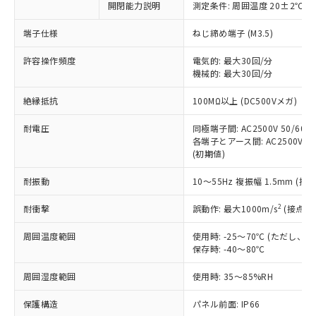
非含有に対応した製品が提供可能な商品で
開閉能力説明
測定条件: 周囲温度 20±2℃、
す。
端子仕様
ねじ締め端子 (M3.5)
対応予定：EU RoHS指令（10物質）の非含
ご利用条件
有に対応した製品に切り替える予定のある
許容操作頻度
電気的: 最大30回/分
商品です。
機械的: 最大30回/分
対応予定なし：EU RoHS指令（10物質）の
以下の条件をお読みいただき、同意のうえ
非含有に非対応の商品で、対応品を出す予
絶縁抵抗
100MΩ以上 (DC500Vメガ)
ご利用ください。
定はありません。
調査・確認中：EU RoHS指令（10物質）の
耐電圧
同極端子間: AC2500V 50/60Hz
本サービスは、当社制御機器事業取扱
※1 中国RoHS○×表
非含有の対応状況を調査中または確認中の
各端子とアース間: AC2500V 50/
商品の当社在庫状況および標準価格
商品です。
(初期値)
(税抜)を提供させていただくもので
「○」：最大均質材料含有率が中国RoHSの
非該当品：ライセンス料など無形物で、有
す。
基準値以下であることを示します。
耐振動
10～55Hz 複振幅 1.5mm (接
害物質有無と関係のない商品です。
当社制御機器事業取扱商品の中には、
「×」：最大均質材料含有率が中国RoHSの
仕入先様の事情により、非含有部品として
本サービスの対象外となる商品もある
2
耐衝撃
誤動作: 最大1000m/s
(接点開
基準値を超えていることを示します。
いたものが、含有品と判明した場合などや
当社は、これら貴社製品のうち、外国
ことをご了承ください。
「－」：未確認です。当社販売部門へお問
むを得ず変更することがあります。
為替および外国貿易法に定める商品
在庫状況および標準価格照会結果は、
周囲温度範囲
使用時: -25～70℃ (ただし
い合わせください。
（以下｢規制貨物等」という）を輸出
記載している更新日時点での社内デー
保存時: -40～80℃
*EU RoHS指令（10物質）：
または国外への提供する場合は、日本
記
タに基づき作成されるものであり、閲
説明
鉛(Pb) 1000ppm以下、 水銀(Hg) 1000ppm以下、 カド
*中国RoHS10物質の基準値 (GB/T26572)：
国政府の輸出許可(または役務取引許
周囲湿度範囲
使用時: 35～85%RH
号
覧された時点での実際の在庫および標
ミウム(Cd) 100ppm以下、
Pb(鉛) :1000ppm、 Hg(水銀) : 1000ppm、 Cd(カドミウ
可)を取得するなどの必要な手続きを
六価クロム(Cr(Ⅵ)) 1000ppm以下、ポリ臭化ビフェニル
ム) : 100ppm、
準価格とは異なる場合があることをご
類(PBB) 1000ppm以下、ポリ臭化ジフェニルエーテル類
Cr(Ⅵ)(六価クロム) : 1000ppm、 PBBs(ポリ臭化ビフェ
保護構造
とります。
パネル前面: IP66
了承ください。
(PBDE) 1000ppm以下、フタル酸ビス(2-エチルヘキシ
○
一定数以上の在庫あり
ニル類) : 1000ppm、 PBDEs(ポリ臭化ジフェニルエーテ