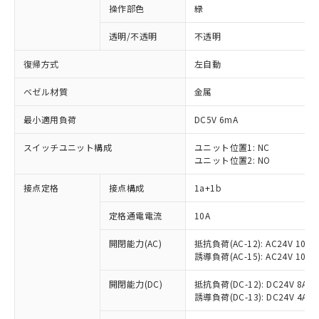
操作部色
緑
透明/不透明
不透明
復帰方式
左自動
ベゼル材質
金属
最小適用負荷
DC5V 6mA
スイッチユニット構成
ユニット位置1: NC
ユニット位置2: NO
接点定格
接点構成
1a+1b
定格通電電流
10A
開閉能力(AC)
抵抗負荷(AC-12): AC24V 10A/A
誘導負荷(AC-15): AC24V 10A/AC
※1 対応状況
開閉能力(DC)
抵抗負荷(DC-12): DC24V 8A/DC
誘導負荷(DC-13): DC24V 4A/DC
対応済み：EU RoHS指令（10物質）の