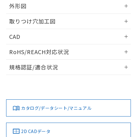
の共同利用に関して"
の「1.共同利
外形図
※本証明書は発行日時点で非含有を証明す
用者の範囲」に記載されている法人を
るもので、過去に遡って非含有を証明する
指します。
情報更新：2026/05/21
ものではありません。
取りつけ穴加工図
また、RoHS指令のフタル酸エステル類４
物質の対応では、対応完了までの期間は出
情報更新：2026/05/21
CAD
荷製品に未対応品が混在することから備考
欄に対応日を記載しておりました。
ログイン/会員登録いただくと、CADデータをダウンロー
既に当社にて対応品への在庫切替を完了
RoHS/REACH対応状況
ドすることができます。
していることから、特段のことがない限
情報更新：2026/7/29
り、2022年1月12日より割愛しておりま
規格認証/適合状況
す。
ログイン/会員登録
EU RoHS
注意事項・凡例
A30NS-3ML-NGA-G210-NNについての規格認証/適合状況に
ついては、「カスタマーサポートセンタ お客様相談室」また
は貴社担当オムロン営業員または販売店にお問い合わせくだ
対応状況
対応予定月
※1
※2
さい。
ダウンロードデータをご利用いただく前に、以下を必ずお読
みください。
カタログ/データシート/マニュアル
対応済み
ソフトウェアの使用条件
お問い合わせ
中国 RoHS
注意事項・凡例
2D CADデータ