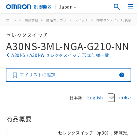
制御機器
Japan
ホーム
>
商品情報
>
商品カテゴリ
>
スイッチ
>
押ボタンスイッチ/表示灯
セレクタスイッチ
A30NS-3ML-NGA-G210-NN
A30NS / A30NW セレクタスイッチ 形式仕様一覧
マイリストに追加
日本語
English
PDF出力
商品概要
セレクタスイッチ（φ30）, 非照光,