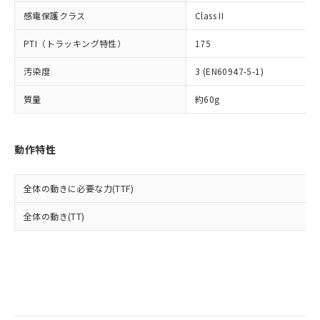
当社は規制貨物を破棄する場合は、完
ル) (DEHP)(別名：DOP) 1000ppm以下、フタル酸ブチ
正式な納期状況および標準価格はお客
ル類) : 1000ppm、
感電保護クラス
Class II
ルベンジル（BBP） 1000ppm以下、フタル酸ジブチル
全に破砕するなど、違法に輸出されな
DBP(フタル酸ジブチル) : 1000ppm、 DIBP(フタル酸ジ
様のお取引先、またはお客様担当のオ
（DBP） 1000ppm以下、フタル酸ジイソブチル
イソブチル) : 1000ppm、 BBP(フタル酸ブチルベンジ
△
一定数には満たないが在庫あり
いよう必要な手段を講じます。
ムロン制御機器販売店・当社販売員に
(DIBP) 1000ppm以下
ル) : 1000ppm、
PTI（トラッキング特性）
175
当社は貴社製品を、核兵器、ミサイ
但し、RoHS指令で産業用監視および制御機器に対する
DEHP(フタル酸ビス(2-エチルヘキシル)) : 1000ppm
ご相談ください。
適用除外項目は除く。
ル、化学兵器、生物兵器またはその他
－
在庫なし(最新の在庫状況につ
オムロン制御機器販売店や当社販売拠
フタル酸エステル類の４物質については閾値を超える意
汚染度
3 (EN60947-5-1)
武器並びにこれらの製造装置等に一切
いては、お客様のお取引先、ま
図的な使用がないことを確認しています。
点は「
販売ネットワーク
」をご確認
※2 環境保護使用期限
使用いたしません。
たはお客様担当のオムロン制御
ください。
質量
約60g
当社は、貴社製品を第三者に販売する
機器販売店・当社販売員にご確
在庫状況および標準価格結果を当社の
※2 対応予定月
「ｅ」：有害物質（10物質）のすべてが基
場合は、上記1、2および3の内容を当
認ください)
事前の承諾なく第三者に漏洩または開
準値以下であることを示します。
該第三者に通知します。また当社は、
示しないようお願いします。
動作特性
部品在庫の切り替え状況などにより、予定
「10」：通常の使用状況下において有害物
販売先および販売に係わる関係者が違
マイパーツ機能（部品リスト作成サー
空
受注生産機種、また在庫状況の
月が前後することがあります。
質が外部に漏えいし、環境に深刻な影響を
法に輸出するおそれがある場合は、取
ビス）をご利用いただくには、I-Web
白
情報を公開していない機種
及ぼさない年数を意味します。
り引きをいたしません。
メンバーズにご登録されている必要が
全体の動きに必要な力(TTF)
「－」：未確認です。当社販売部門へお問
あります。
い合わせください。
全体の動き(TT)
お客様が当ウェブサイト上で当社にご
※3 非含有証明書ダウンロード
登録された部品リストについて、当社
および当社の共同利用者が、当社の製
下記の非含有証明書をダウンロードするこ
品・サービスに関するお客様との取
とができます。
合意する
キャンセル
引・商談に必要な範囲で利用すること
をご了承ください。
EU RoHS指令（10物質）の非含有証明書
※当社の共同利用者とは、
"個人情報
51物質の非含有証明書（当社基準）