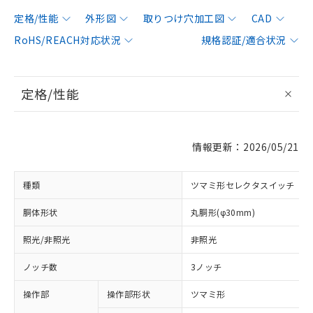
定格/性能
外形図
取りつけ穴加工図
CAD
RoHS/REACH対応状況
規格認証/適合状況
定格/性能
情報更新：2026/05/21
種類
ツマミ形セレクタスイッチ
胴体形状
丸胴形(φ30mm)
照光/非照光
非照光
ノッチ数
3ノッチ
操作部
操作部形状
ツマミ形