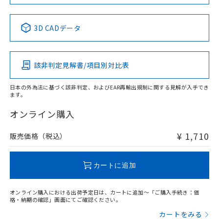
中国 RoHS表
※1 ※2
3D CADデータ
Pb
Hg
Cd
Cr(VI)
該非判定見解書/項目別対比表
O
O
O
O
日本の外為法に基づく該非判定、およびEAR再輸出規制に関する見解が入手でき
ます。
"対応済み"や非含有の記載がされた商品であっても、流通
在庫等で未対応品が混在する可能性があります。
オンライン購入
非含有品が必要な際は、弊社営業部門もしくは販売店へお
問い合わせください。
¥ 1,710
販売価格（税込）
この製品のRoHS/REACH対応状況ページへ
カートに追加
オンライン購入における出荷予定日は、カートに追加～「ご購入手続き：価
格・納期の確認」画面にてご確認ください。
カートをみる