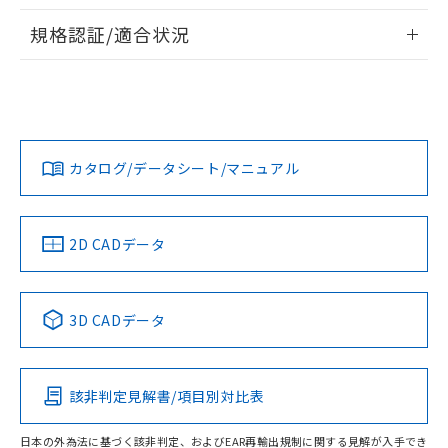
物質の対応では、対応完了までの期間は出
情報更新：2026/7/29
荷製品に未対応品が混在することから備考
規格認証/適合状況
欄に対応日を記載しておりました。
ログイン/会員登録
EU RoHS
注意事項・凡例
A30NS-3ML-NGA-G121-NNについての規格認証/適合状況に
既に当社にて対応品への在庫切替を完了
ついては、「カスタマーサポートセンタ お客様相談室」また
していることから、特段のことがない限
は貴社担当オムロン営業員または販売店にお問い合わせくだ
り、2022年1月12日より割愛しておりま
対応状況
対応予定月
※1
※2
さい。
す。
ダウンロードデータをご利用いただく前に、以下を必ずお読
みください。
カタログ/データシート/マニュアル
対応済み
ソフトウェアの使用条件
お問い合わせ
中国 RoHS
注意事項・凡例
2D CADデータ
中国 RoHS表
※1 ※2
3D CADデータ
Pb
Hg
Cd
Cr(VI)
該非判定見解書/項目別対比表
O
O
O
O
日本の外為法に基づく該非判定、およびEAR再輸出規制に関する見解が入手でき