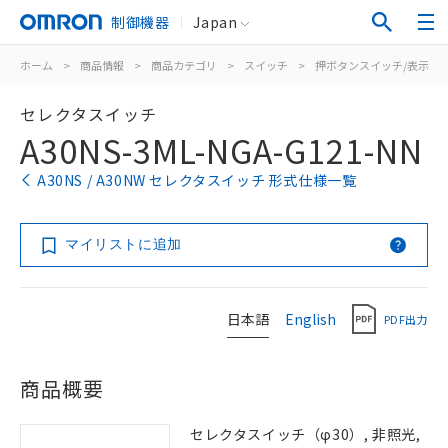
制御機器
Japan
ホーム
>
商品情報
>
商品カテゴリ
>
スイッチ
>
押ボタンスイッチ/表示灯
セレクタスイッチ
A30NS-3ML-NGA-G121-NN
A30NS / A30NW セレクタスイッチ 形式仕様一覧
マイリストに追加
日本語
English
PDF出力
商品概要
セレクタスイッチ（φ30）, 非照光,