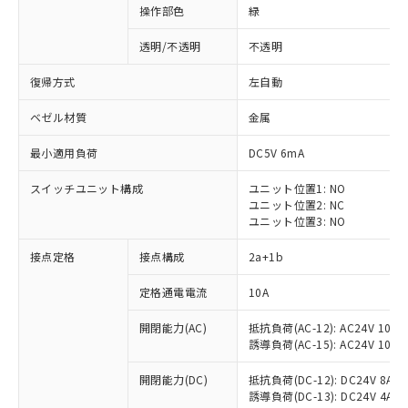
操作部色
緑
透明/不透明
不透明
復帰方式
左自動
ベゼル材質
金属
最小適用負荷
DC5V 6mA
スイッチユニット構成
ユニット位置1: NO
ユニット位置2: NC
ユニット位置3: NO
接点定格
接点構成
2a+1b
※1 対応状況
定格通電電流
10A
対応済み：EU RoHS指令（10物質）の
開閉能力(AC)
抵抗負荷(AC-12): AC24V 10A/A
非含有に対応した製品が提供可能な商品で
誘導負荷(AC-15): AC24V 10A/AC
す。
対応予定：EU RoHS指令（10物質）の非含
開閉能力(DC)
抵抗負荷(DC-12): DC24V 8A/DC
ご利用条件
有に対応した製品に切り替える予定のある
誘導負荷(DC-13): DC24V 4A/DC
商品です。