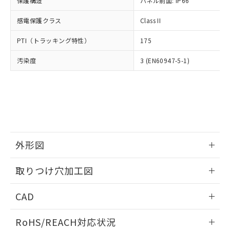
保護構造
パネル前面: IP66
オムロン制御機器販売店や当社販売拠
フタル酸エステル類の４物質については閾値を超える意
武器並びにこれらの製造装置等に一切
いては、お客様のお取引先、ま
図的な使用がないことを確認しています。
点は「
販売ネットワーク
」をご確認
※2 環境保護使用期限
使用いたしません。
感電保護クラス
Class II
たはお客様担当のオムロン制御
ください。
当社は、貴社製品を第三者に販売する
機器販売店・当社販売員にご確
在庫状況および標準価格結果を当社の
※2 対応予定月
「ｅ」：有害物質（10物質）のすべてが基
PTI（トラッキング特性）
175
場合は、上記1、2および3の内容を当
認ください)
事前の承諾なく第三者に漏洩または開
準値以下であることを示します。
該第三者に通知します。また当社は、
示しないようお願いします。
汚染度
3 (EN60947-5-1)
部品在庫の切り替え状況などにより、予定
「10」：通常の使用状況下において有害物
販売先および販売に係わる関係者が違
マイパーツ機能（部品リスト作成サー
空
受注生産機種、また在庫状況の
月が前後することがあります。
質が外部に漏えいし、環境に深刻な影響を
法に輸出するおそれがある場合は、取
ビス）をご利用いただくには、I-Web
白
情報を公開していない機種
及ぼさない年数を意味します。
り引きをいたしません。
メンバーズにご登録されている必要が
「－」：未確認です。当社販売部門へお問
あります。
い合わせください。
お客様が当ウェブサイト上で当社にご
※3 非含有証明書ダウンロード
登録された部品リストについて、当社
および当社の共同利用者が、当社の製
下記の非含有証明書をダウンロードするこ
品・サービスに関するお客様との取
外形図
とができます。
合意する
キャンセル
引・商談に必要な範囲で利用すること
をご了承ください。
情報更新：2026/05/21
取りつけ穴加工図
EU RoHS指令（10物質）の非含有証明書
※当社の共同利用者とは、
"個人情報
51物質の非含有証明書（当社基準）
の共同利用に関して"
の「1.共同利
情報更新：2026/05/21
※本証明書は発行日時点で非含有を証明す
CAD
用者の範囲」に記載されている法人を
るもので、過去に遡って非含有を証明する
指します。
ものではありません。
ログイン/会員登録いただくと、CADデータをダウンロー
RoHS/REACH対応状況
また、RoHS指令のフタル酸エステル類４
ドすることができます。