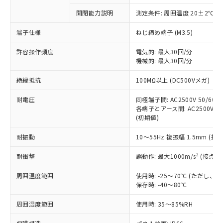
対応予定なし：EU RoHS指令（10物質）の
開閉能力説明
測定条件: 周囲温度 20±2℃、
以下の条件をお読みいただき、同意のうえ
非含有に非対応の商品で、対応品を出す予
ご利用ください。
定はありません。
端子仕様
ねじ締め端子 (M3.5)
調査・確認中：EU RoHS指令（10物質）の
本サービスは、当社制御機器事業取扱
※1 中国RoHS○×表
非含有の対応状況を調査中または確認中の
許容操作頻度
電気的: 最大30回/分
商品の当社在庫状況および標準価格
機械的: 最大30回/分
商品です。
(税抜)を提供させていただくもので
「○」：最大均質材料含有率が中国RoHSの
非該当品：ライセンス料など無形物で、有
す。
絶縁抵抗
100MΩ以上 (DC500Vメガ)
基準値以下であることを示します。
害物質有無と関係のない商品です。
当社制御機器事業取扱商品の中には、
「×」：最大均質材料含有率が中国RoHSの
仕入先様の事情により、非含有部品として
本サービスの対象外となる商品もある
耐電圧
同極端子間: AC2500V 50/60Hz
基準値を超えていることを示します。
いたものが、含有品と判明した場合などや
当社は、これら貴社製品のうち、外国
各端子とアース間: AC2500V 50/
ことをご了承ください。
「－」：未確認です。当社販売部門へお問
むを得ず変更することがあります。
為替および外国貿易法に定める商品
(初期値)
在庫状況および標準価格照会結果は、
い合わせください。
（以下｢規制貨物等」という）を輸出
記載している更新日時点での社内デー
*EU RoHS指令（10物質）：
耐振動
10～55Hz 複振幅 1.5mm (接
または国外への提供する場合は、日本
記
タに基づき作成されるものであり、閲
説明
鉛(Pb) 1000ppm以下、 水銀(Hg) 1000ppm以下、 カド
*中国RoHS10物質の基準値 (GB/T26572)：
国政府の輸出許可(または役務取引許
号
覧された時点での実際の在庫および標
ミウム(Cd) 100ppm以下、
Pb(鉛) :1000ppm、 Hg(水銀) : 1000ppm、 Cd(カドミウ
2
耐衝撃
誤動作: 最大1000m/s
(接点開
可)を取得するなどの必要な手続きを
六価クロム(Cr(Ⅵ)) 1000ppm以下、ポリ臭化ビフェニル
ム) : 100ppm、
準価格とは異なる場合があることをご
類(PBB) 1000ppm以下、ポリ臭化ジフェニルエーテル類
Cr(Ⅵ)(六価クロム) : 1000ppm、 PBBs(ポリ臭化ビフェ
とります。
了承ください。
(PBDE) 1000ppm以下、フタル酸ビス(2-エチルヘキシ
○
一定数以上の在庫あり
ニル類) : 1000ppm、 PBDEs(ポリ臭化ジフェニルエーテ
周囲温度範囲
使用時: -25～70℃ (ただし
当社は規制貨物を破棄する場合は、完
ル) (DEHP)(別名：DOP) 1000ppm以下、フタル酸ブチ
正式な納期状況および標準価格はお客
ル類) : 1000ppm、
保存時: -40～80℃
ルベンジル（BBP） 1000ppm以下、フタル酸ジブチル
全に破砕するなど、違法に輸出されな
DBP(フタル酸ジブチル) : 1000ppm、 DIBP(フタル酸ジ
様のお取引先、またはお客様担当のオ
（DBP） 1000ppm以下、フタル酸ジイソブチル
イソブチル) : 1000ppm、 BBP(フタル酸ブチルベンジ
△
一定数には満たないが在庫あり
いよう必要な手段を講じます。
ムロン制御機器販売店・当社販売員に
(DIBP) 1000ppm以下
周囲湿度範囲
使用時: 35～85%RH
ル) : 1000ppm、
当社は貴社製品を、核兵器、ミサイ
但し、RoHS指令で産業用監視および制御機器に対する
DEHP(フタル酸ビス(2-エチルヘキシル)) : 1000ppm
ご相談ください。
適用除外項目は除く。
ル、化学兵器、生物兵器またはその他
－
在庫なし(最新の在庫状況につ