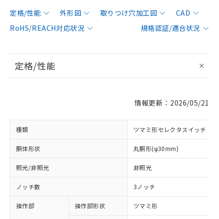
定格/性能
外形図
取りつけ穴加工図
CAD
RoHS/REACH対応状況
規格認証/適合状況
定格/性能
情報更新：2026/05/21
種類
ツマミ形セレクタスイッチ
胴体形状
丸胴形(φ30mm)
照光/非照光
非照光
ノッチ数
3ノッチ
操作部
操作部形状
ツマミ形