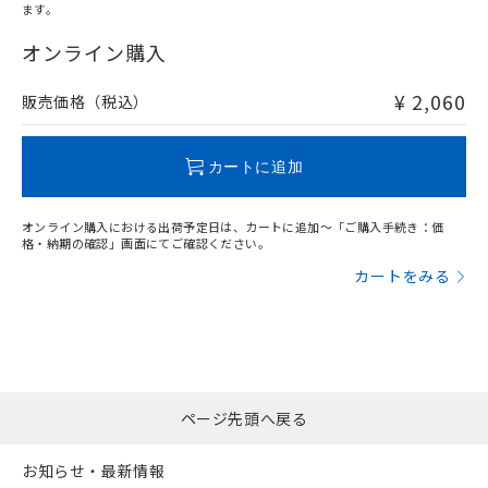
ます。
"対応済み"や非含有の記載がされた商品であっても、流通
在庫等で未対応品が混在する可能性があります。
オンライン購入
非含有品が必要な際は、弊社営業部門もしくは販売店へお
問い合わせください。
¥ 2,060
販売価格（税込）
この製品のRoHS/REACH対応状況ページへ
カートに追加
オンライン購入における出荷予定日は、カートに追加～「ご購入手続き：価
格・納期の確認」画面にてご確認ください。
カートをみる
ページ先頭へ戻る
お知らせ・最新情報