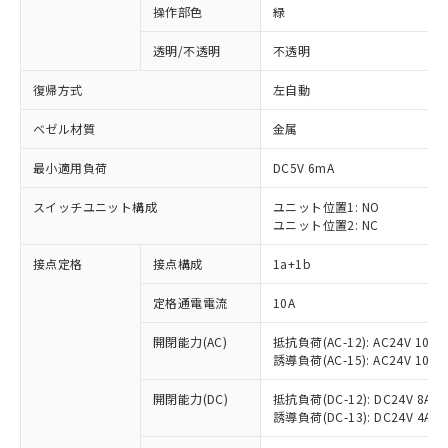
操作部色
緑
透明/不透明
不透明
復帰方式
左自動
ベゼル材質
金属
最小適用負荷
DC5V 6mA
スイッチユニット構成
ユニット位置1: NO
ユニット位置2: NC
接点定格
接点構成
1a+1b
定格通電電流
10A
開閉能力(AC)
抵抗負荷(AC-12): AC24V 10A/A
誘導負荷(AC-15): AC24V 10A/AC
※1 対応状況
開閉能力(DC)
抵抗負荷(DC-12): DC24V 8A/DC
誘導負荷(DC-13): DC24V 4A/DC
対応済み：EU RoHS指令（10物質）の