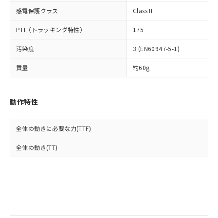
当社は規制貨物を破棄する場合は、完
ル) (DEHP)(別名：DOP) 1000ppm以下、フタル酸ブチ
正式な納期状況および標準価格はお客
ル類) : 1000ppm、
感電保護クラス
Class II
ルベンジル（BBP） 1000ppm以下、フタル酸ジブチル
全に破砕するなど、違法に輸出されな
DBP(フタル酸ジブチル) : 1000ppm、 DIBP(フタル酸ジ
様のお取引先、またはお客様担当のオ
（DBP） 1000ppm以下、フタル酸ジイソブチル
イソブチル) : 1000ppm、 BBP(フタル酸ブチルベンジ
△
一定数には満たないが在庫あり
いよう必要な手段を講じます。
ムロン制御機器販売店・当社販売員に
(DIBP) 1000ppm以下
ル) : 1000ppm、
PTI（トラッキング特性）
175
当社は貴社製品を、核兵器、ミサイ
但し、RoHS指令で産業用監視および制御機器に対する
DEHP(フタル酸ビス(2-エチルヘキシル)) : 1000ppm
ご相談ください。
適用除外項目は除く。
ル、化学兵器、生物兵器またはその他
－
在庫なし(最新の在庫状況につ
オムロン制御機器販売店や当社販売拠
フタル酸エステル類の４物質については閾値を超える意
汚染度
3 (EN60947-5-1)
武器並びにこれらの製造装置等に一切
いては、お客様のお取引先、ま
図的な使用がないことを確認しています。
点は「
販売ネットワーク
」をご確認
※2 環境保護使用期限
使用いたしません。
たはお客様担当のオムロン制御
ください。
質量
約60g
当社は、貴社製品を第三者に販売する
機器販売店・当社販売員にご確
在庫状況および標準価格結果を当社の
※2 対応予定月
「ｅ」：有害物質（10物質）のすべてが基
場合は、上記1、2および3の内容を当
認ください)
事前の承諾なく第三者に漏洩または開
準値以下であることを示します。
該第三者に通知します。また当社は、
示しないようお願いします。
動作特性
部品在庫の切り替え状況などにより、予定
「10」：通常の使用状況下において有害物
販売先および販売に係わる関係者が違
マイパーツ機能（部品リスト作成サー
空
受注生産機種、また在庫状況の
月が前後することがあります。
質が外部に漏えいし、環境に深刻な影響を
法に輸出するおそれがある場合は、取
ビス）をご利用いただくには、I-Web
白
情報を公開していない機種
及ぼさない年数を意味します。
り引きをいたしません。
メンバーズにご登録されている必要が
全体の動きに必要な力(TTF)
「－」：未確認です。当社販売部門へお問
あります。
い合わせください。
全体の動き(TT)
お客様が当ウェブサイト上で当社にご
※3 非含有証明書ダウンロード
登録された部品リストについて、当社
および当社の共同利用者が、当社の製
下記の非含有証明書をダウンロードするこ
品・サービスに関するお客様との取
とができます。
合意する
キャンセル
引・商談に必要な範囲で利用すること
をご了承ください。
EU RoHS指令（10物質）の非含有証明書
※当社の共同利用者とは、
"個人情報
51物質の非含有証明書（当社基準）