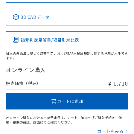
中国 RoHS表
※1 ※2
3D CADデータ
Pb
Hg
Cd
Cr(VI)
該非判定見解書/項目別対比表
O
O
O
O
日本の外為法に基づく該非判定、およびEAR再輸出規制に関する見解が入手でき
ます。
"対応済み"や非含有の記載がされた商品であっても、流通
在庫等で未対応品が混在する可能性があります。
オンライン購入
非含有品が必要な際は、弊社営業部門もしくは販売店へお
問い合わせください。
¥ 1,710
販売価格（税込）
この製品のRoHS/REACH対応状況ページへ
カートに追加
オンライン購入における出荷予定日は、カートに追加～「ご購入手続き：価
格・納期の確認」画面にてご確認ください。
カートをみる