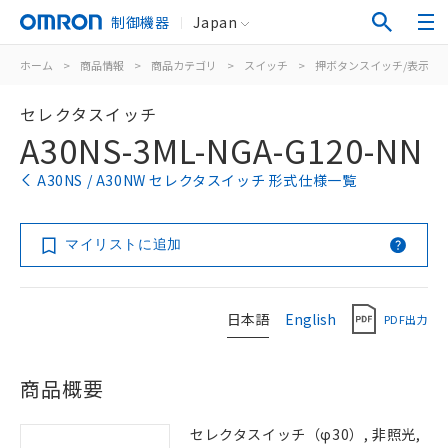
制御機器
Japan
ホーム
>
商品情報
>
商品カテゴリ
>
スイッチ
>
押ボタンスイッチ/表示灯
セレクタスイッチ
A30NS-3ML-NGA-G120-NN
A30NS / A30NW セレクタスイッチ 形式仕様一覧
マイリストに追加
日本語
English
PDF出力
商品概要
セレクタスイッチ（φ30）, 非照光,