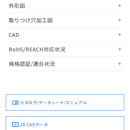
の共同利用に関して"
の「1.共同利
外形図
※本証明書は発行日時点で非含有を証明す
用者の範囲」に記載されている法人を
るもので、過去に遡って非含有を証明する
指します。
情報更新：2026/05/21
ものではありません。
取りつけ穴加工図
また、RoHS指令のフタル酸エステル類４
物質の対応では、対応完了までの期間は出
情報更新：2026/05/21
CAD
荷製品に未対応品が混在することから備考
欄に対応日を記載しておりました。
ログイン/会員登録いただくと、CADデータをダウンロー
既に当社にて対応品への在庫切替を完了
RoHS/REACH対応状況
ドすることができます。
していることから、特段のことがない限
情報更新：2026/7/29
り、2022年1月12日より割愛しておりま
規格認証/適合状況
す。
ログイン/会員登録
EU RoHS
注意事項・凡例
A30NS-3ML-NGA-G120-NNについての規格認証/適合状況に
ついては、「カスタマーサポートセンタ お客様相談室」また
は貴社担当オムロン営業員または販売店にお問い合わせくだ
対応状況
対応予定月
※1
※2
さい。
ダウンロードデータをご利用いただく前に、以下を必ずお読
みください。
カタログ/データシート/マニュアル
対応済み
ソフトウェアの使用条件
お問い合わせ
中国 RoHS
注意事項・凡例
2D CADデータ