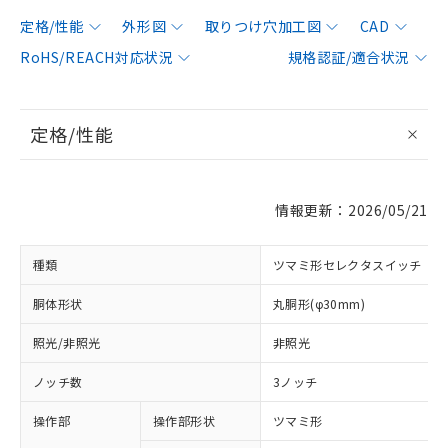
定格/性能
外形図
取りつけ穴加工図
CAD
RoHS/REACH対応状況
規格認証/適合状況
定格/性能
情報更新：2026/05/21
種類
ツマミ形セレクタスイッチ
胴体形状
丸胴形(φ30mm)
照光/非照光
非照光
ノッチ数
3ノッチ
操作部
操作部形状
ツマミ形