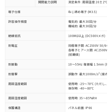
非含有に対応した製品が提供可能な商品で
開閉能力説明
測定条件: 周囲温度 20±2℃、
す。
端子仕様
ねじ締め端子 (M3.5)
対応予定：EU RoHS指令（10物質）の非含
ご利用条件
有に対応した製品に切り替える予定のある
許容操作頻度
電気的: 最大30回/分
商品です。
機械的: 最大30回/分
対応予定なし：EU RoHS指令（10物質）の
以下の条件をお読みいただき、同意のうえ
非含有に非対応の商品で、対応品を出す予
絶縁抵抗
100MΩ以上 (DC500Vメガ)
ご利用ください。
定はありません。
調査・確認中：EU RoHS指令（10物質）の
耐電圧
同極端子間: AC2500V 50/60Hz
本サービスは、当社制御機器事業取扱
※1 中国RoHS○×表
非含有の対応状況を調査中または確認中の
各端子とアース間: AC2500V 50/
商品の当社在庫状況および標準価格
商品です。
(初期値)
(税抜)を提供させていただくもので
「○」：最大均質材料含有率が中国RoHSの
非該当品：ライセンス料など無形物で、有
す。
基準値以下であることを示します。
耐振動
10～55Hz 複振幅 1.5mm (接
害物質有無と関係のない商品です。
当社制御機器事業取扱商品の中には、
「×」：最大均質材料含有率が中国RoHSの
仕入先様の事情により、非含有部品として
本サービスの対象外となる商品もある
2
耐衝撃
誤動作: 最大1000m/s
(接点開
基準値を超えていることを示します。
いたものが、含有品と判明した場合などや
当社は、これら貴社製品のうち、外国
ことをご了承ください。
「－」：未確認です。当社販売部門へお問
むを得ず変更することがあります。
為替および外国貿易法に定める商品
在庫状況および標準価格照会結果は、
周囲温度範囲
使用時: -25～70℃ (ただし
い合わせください。
（以下｢規制貨物等」という）を輸出
記載している更新日時点での社内デー
保存時: -40～80℃
*EU RoHS指令（10物質）：
または国外への提供する場合は、日本
記
タに基づき作成されるものであり、閲
説明
鉛(Pb) 1000ppm以下、 水銀(Hg) 1000ppm以下、 カド
*中国RoHS10物質の基準値 (GB/T26572)：
国政府の輸出許可(または役務取引許
周囲湿度範囲
使用時: 35～85%RH
号
覧された時点での実際の在庫および標
ミウム(Cd) 100ppm以下、
Pb(鉛) :1000ppm、 Hg(水銀) : 1000ppm、 Cd(カドミウ
可)を取得するなどの必要な手続きを
六価クロム(Cr(Ⅵ)) 1000ppm以下、ポリ臭化ビフェニル
ム) : 100ppm、
準価格とは異なる場合があることをご
類(PBB) 1000ppm以下、ポリ臭化ジフェニルエーテル類
Cr(Ⅵ)(六価クロム) : 1000ppm、 PBBs(ポリ臭化ビフェ
保護構造
とります。
パネル前面: IP66
了承ください。
(PBDE) 1000ppm以下、フタル酸ビス(2-エチルヘキシ
○
一定数以上の在庫あり
ニル類) : 1000ppm、 PBDEs(ポリ臭化ジフェニルエーテ