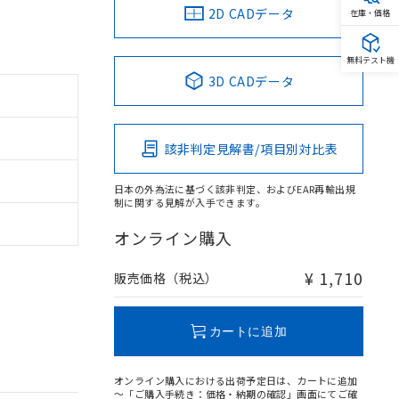
2D CADデータ
在庫・価格
無料テスト機
3D CADデータ
該非判定見解書/項目別対比表
日本の外為法に基づく該非判定、およびEAR再輸出規
制に関する見解が入手できます。
オンライン購入
¥ 1,710
販売価格（税込）
カートに追加
オンライン購入における出荷予定日は、カートに追加
～「ご購入手続き：価格・納期の確認」画面にてご確