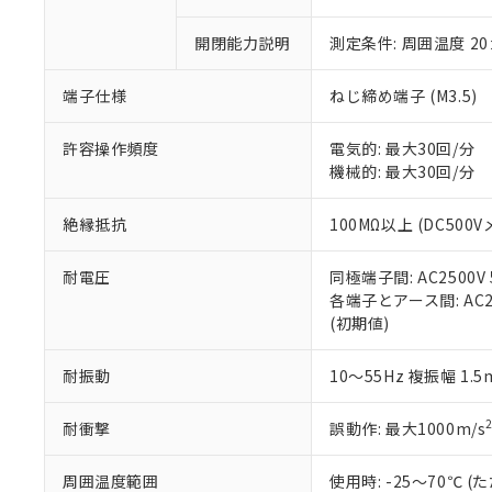
「×」：最大均質
本サービスは
当社は、これ
*EU RoHS指令（10物
「－」：未確認で
鉛(Pb) 1000ppm以下、
開閉能力説明
測定条件: 周囲温度 2
くものです。
う）を輸出ま
記
説明
六価クロム(Cr(Ⅵ)) 1
当社制御機器
などの必要な
フタル酸ビス(2-エチルヘ
号
*中国RoHS10物質の基準値 
ル（DBP） 1000ppm
在庫状況およ
当社は規制貨
端子仕様
ねじ締め端子 (M3.5)
Pb(鉛) :1000ppm、 Hg
但し、RoHS指令で産
のであり、閲
ます。
Cr(Ⅵ)(六価クロム) : 
フタル酸エステル類の４
○
一定数以
DBP(フタル酸ジブチル) :
い。
当社は貴社製
許容操作頻度
電気的: 最大30回/分
DEHP(フタル酸ビス(2-エ
正式な納期状
置等に一切使
機械的: 最大30回/分
当社販売員に
※2 対応予定月
△
一定数に
当社は、貴社
オムロン制御
また当社は、
※2 環境保護使
絶縁抵抗
100MΩ以上 (DC500V
在庫状況およ
部品在庫の切り替
たしません。
－
在庫なし
す。
「ｅ」：有害物質
機器販売
耐電圧
同極端子間: AC2500V 5
マイパーツ機
「10」：通常の
各端子とアース間: AC250
ている必要が
味します。
空
受注生産
(初期値)
お客様が当ウ
※3 非含有証明
「－」：未確認で
白
が、当社の製
さい。
下記の非含有証明
耐振動
10～55Hz 複振幅 1.
※当社の共同
いる法人を指
EU RoHS指令（
耐衝撃
誤動作: 最大1000m/s
51物質の非含有証
※本証明書は発行
周囲温度範囲
使用時: -25～70℃
また、RoHS指