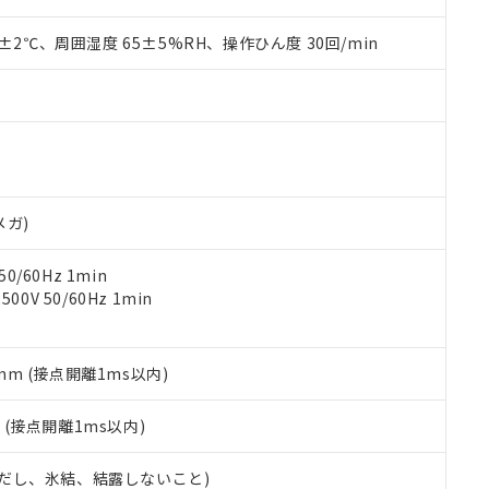
材料含有率が中国RoHSの基準値を超えていることを示します。
、当社制御機器事業取扱商品の当社在庫状況および標準価格(税抜)
ら貴社製品のうち、外国為替および外国貿易法に定める商品（以下｢
質）：
す。当社販売部門へお問い合わせください。
 水銀(Hg) 1000ppm以下、 カドミウム(Cd) 100ppm以下、
0±2℃、周囲湿度 65±5%RH、操作ひん度 30回/min
たは国外への提供する場合は、日本国政府の輸出許可(または役務取
000ppm以下、ポリ臭化ビフェニル類(PBB) 1000ppm以下、ポリ臭化ジフェニルエーテル類(P
事業取扱商品の中には、本サービスの対象外となる商品もあること
手続きをとります。
キシル) (DEHP)(別名：DOP) 1000ppm以下、フタル酸ブチルベンジル（BBP） 100
(GB/T26572)：
以下、フタル酸ジイソブチル (DIBP) 1000ppm以下
び標準価格照会結果は、記載している更新日時点での社内データに
物を破棄する場合は、完全に破砕するなど、違法に輸出されないよ
(水銀) : 1000ppm、 Cd(カドミウム) : 100ppm、
業用監視および制御機器に対する適用除外項目は除く。
覧された時点での実際の在庫および標準価格とは異なる場合がある
1000ppm、 PBBs(ポリ臭化ビフェニル類) : 1000ppm、 PBDEs(ポリ臭化ジフェニルエーテル類
物質については閾値を超える意図的な使用がないことを確認しています。
上の在庫あり
 1000ppm、 DIBP(フタル酸ジイソブチル) : 1000ppm、 BBP(フタル酸ブチルベンジル) :
品を、核兵器、ミサイル、化学兵器、生物兵器またはその他武器並
チルヘキシル)) : 1000ppm
況および標準価格はお客様のお取引先、またはお客様担当のオムロ
用いたしません。
ご相談ください。
は満たないが在庫あり
製品を第三者に販売する場合は、上記1、2および3の内容を当該第
機器販売店や当社販売拠点は「
販売ネットワーク
」をご確認くだ
販売先および販売に係わる関係者が違法に輸出するおそれがある場
用期限
メガ)
び標準価格結果を当社の事前の承諾なく第三者に漏洩または開示し
え状況などにより、予定月が前後することがあります。
(最新の在庫状況については、お客様のお取引先、またはお客様担当
（10物質）のすべてが基準値以下であることを示します。
店・当社販売員にご確認ください)
0/60Hz 1min
能（部品リスト作成サービス）をご利用いただくには、I-Webメン
使用状況下において有害物質が外部に漏えいし、環境に深刻な影響を
0V 50/60Hz 1min
あります。
機種、また在庫状況の情報を公開していない機種
ェブサイト上で当社にご登録された部品リストについて、当社およ
書ダウンロード
す。当社販売部門へお問い合わせください。
品・サービスに関するお客様との取引・商談に必要な範囲で利用す
合意する
キャンセル
書をダウンロードすることができます。
5mm (接点開離1ms以内)
利用者とは、
"個人情報の共同利用に関して"
の「1.共同利用者の
します。
10物質）の非含有証明書
2
(接点開離1ms以内)
明書（当社基準）
日時点で非含有を証明するもので、過去に遡って非含有を証明するも
 (ただし、氷結、結露しないこと)
令のフタル酸エステル類４物質の対応では、対応完了までの期間は出