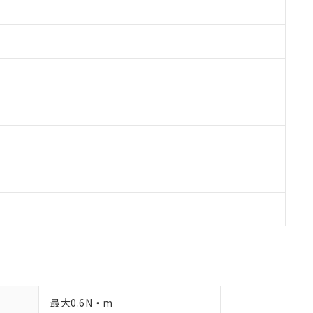
備考欄に対応日を記載しておりました。
品への在庫切替を完了していることから、特段のことがない限り、20
す。
最大0.6N・m