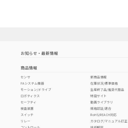
EU RoHS
注意事項・凡例
A30NS-3ML-NGA-G021-NNについての規格認証/適
業員または販売店にお問い合わせください。
ダウンロードデータをご利用いただく前に、以下を必ずお読
対応状況
対応予定月
※1
※2
ソフトウェアの使用条件
対応済み
お知らせ・最新情報
中国 RoHS
注意事項・凡例
商品情報
中国 RoHS表
※1 ※2
センサ
新商品情報
FAシステム機器
在庫状況/標準価格
Pb
Hg
Cd
Cr(V
モーション/ドライブ
生産終了品/推奨代替品
ロボティクス
特設サイト
セーフティ
動画ライブラリ
検査装置
規格認証/適合
O
O
O
O
スイッチ
RoHS/REACH対応
リレー
カタログ/マニュアル訂正
コントロール
技術解説