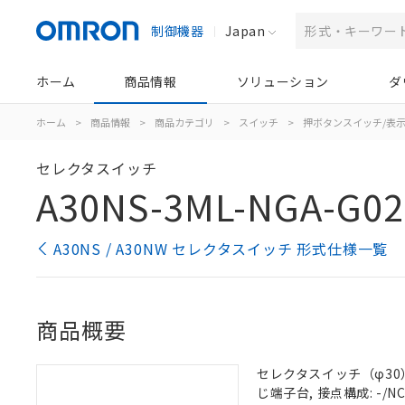
制御機器
Japan
ホーム
商品情報
ソリューション
ダ
ホーム
>
商品情報
>
商品カテゴリ
>
スイッチ
>
押ボタンスイッチ/表
セレクタスイッチ
A30NS-3ML-NGA-G0
A30NS / A30NW セレクタスイッチ 形式仕様一覧
商品概要
セレクタスイッチ（φ30）,
じ端子台, 接点構成: -/NC