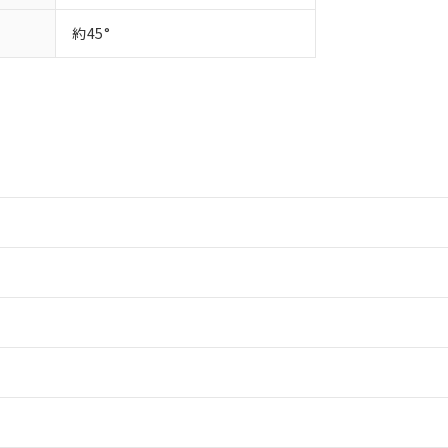
約45°
情報更新：2
情報更新：2
ードすることができます。
情報更新：
ログイン/会員登録