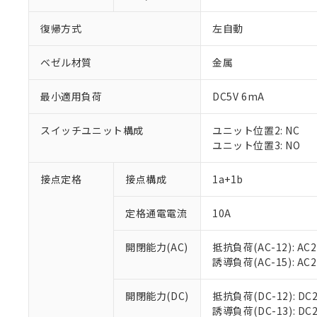
復帰方式
左自動
ベゼル材質
金属
最小適用負荷
DC5V 6mA
スイッチユニット構成
ユニット位置2: NC
ユニット位置3: NO
接点定格
接点構成
1a+1b
※1 対応状況
定格通電電流
10A
対応済み：EU
対応予定：EU R
対応予定なし：EU
開閉能力(AC)
抵抗負荷(AC-12): AC24
調査・確認中：EU
ご利用条件
誘導負荷(AC-15): AC24V
非該当品：ライセ
※1 中国RoHS
仕入先様の事情に
開閉能力(DC)
抵抗負荷(DC-12): DC24
があります。
以下の条件をお読
誘導負荷(DC-13): DC24
「○」：最大均質