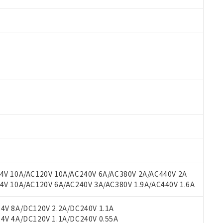
 RoHS指令（10物質）の非含有に対応した製品が提供可能な商品です
oHS指令（10物質）の非含有に対応した製品に切り替える予定のある
 RoHS指令（10物質）の非含有に非対応の商品で、対応品を出す予
V 10A/AC120V 10A/AC240V 6A/AC380V 2A/AC440V 2A
 RoHS指令（10物質）の非含有の対応状況を調査中または確認中の
 10A/AC120V 6A/AC240V 3A/AC380V 1.9A/AC440V 1.6A
ンス料など無形物で、有害物質有無と関係のない商品です。
○×表
より、非含有部品としていたものが、含有品と判明した場合などやむ
V 8A/DC120V 2.2A/DC240V 1.1A
みいただき、同意のうえご利用ください。
V 4A/DC120V 1.1A/DC240V 0.55A
材料含有率が中国RoHSの基準値以下であることを示します。