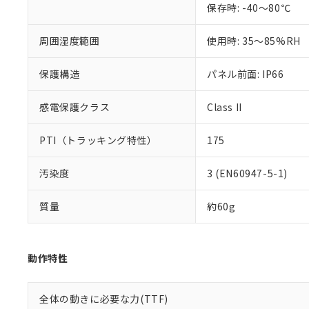
保存時: -40～80℃
混在することから
既に当社にて対応
り割愛しておりま
周囲湿度範囲
使用時: 35～85%RH
保護構造
パネル前面: IP66
感電保護クラス
Class II
PTI（トラッキング特性）
175
汚染度
3 (EN60947-5-1)
質量
約60g
動作特性
全体の動きに必要な力(TTF)