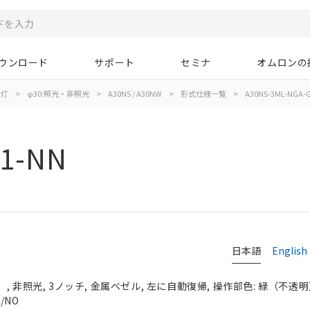
ウンロード
サポート
セミナ
オムロンの
示灯
>
φ30:照光・非照光
>
A30NS / A30NW
>
形式仕様一覧
>
A30NS-3ML-NGA-
21-NN
日本語
English
 非照光, 3ノッチ, 金属ベゼル, 左に自動復帰, 操作部色: 緑（不透明）, 
/NO