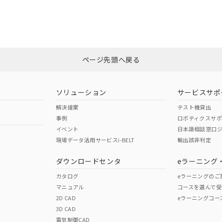
合状況については、「カスタマーサポートセンタ お客様相談室」または貴社
みください。
非含有証明書
※3
ページ先頭へ戻る
ダウンロードはこちら
ソリューション
サービスサポ
解決提案
テスト機貸出
事例
ロボティクスサ
イベント
日本語相談窓口
現場データ活用サービスi-BELT
輸出該非判定
I)
PBBs
PBDEs
DBP
ダウンロードセンタ
eラーニング
カタログ
eラーニングのご
マニュアル
コースを選んで受
O
O
O
2D CAD
eラーニングコー
3D CAD
電気制御CAD