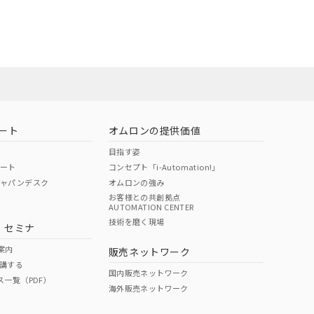
担当オムロン営
お問い合わせ
ート
オムロンの提供価値
目指す姿
ポート
コンセプト「i-Automation!」
ジャパンデスク
オムロンの強み
お客様との共創拠点
AUTOMATION CENTER
DIBP
BBP
DEHP
環境保護
技術を磨く現場
・セミナ
使用期限
案内
販売ネットワーク
講する
O
O
O
e
国内販売ネットワーク
ス一覧（PDF）
海外販売ネットワーク