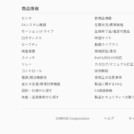
商品情報
中国 RoHS表
※1 ※2
センサ
新商品情報
FAシステム機器
在庫状況/標準価格
Pb
Hg
Cd
Cr(V
モーション/ドライブ
生産終了品/推奨代替品
ロボティクス
特設サイト
セーフティ
動画ライブラリ
検査装置
規格認証/適合
O
O
O
O
スイッチ
RoHS/REACH対応
リレー
カタログ/マニュアル訂正
コントロール
技術解説
"対応済み"や非含有の記載がされた商品であっても、流通
電源/周辺機器他
使用上の注意事項
非含有品が必要な際は、弊社営業部門もしくは販売店へお
省エネ支援/環境対策機器
製品に関するFAQ
目的・仕様から探す
FA用語辞典
改善・活用事例から探す
製品セキュリティへの取
OMRON Corporation
ヘルプ
サ