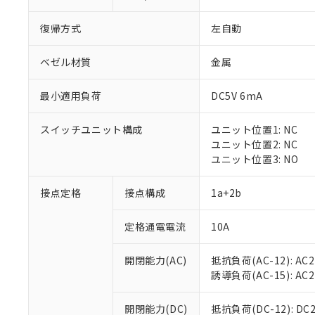
復帰方式
左自動
ベゼル材質
金属
最小適用負荷
DC5V 6mA
※1 対応状況
スイッチユニット構成
ユニット位置1: NC
対応済み：EU
ユニット位置2: NC
対応予定：EU R
ユニット位置3: NO
対応予定なし：EU
調査・確認中：EU
ご利用条件
接点定格
接点構成
1a+2b
非該当品：ライセ
※1 中国RoHS
仕入先様の事情に
定格通電電流
10A
があります。
以下の条件をお読
「○」：最大均質
「×」：最大均質
本サービスは
当社は、これ
*EU RoHS指令（10物
開閉能力(AC)
抵抗負荷(AC-12): AC24
「－」：未確認で
鉛(Pb) 1000ppm以下、
くものです。
う）を輸出ま
誘導負荷(AC-15): AC24V
記
説明
六価クロム(Cr(Ⅵ)) 1
当社制御機器
などの必要な
フタル酸ビス(2-エチルヘ
号
*中国RoHS10物質の基準値 
ル（DBP） 1000ppm
在庫状況およ
当社は規制貨
Pb(鉛) :1000ppm、 Hg
開閉能力(DC)
抵抗負荷(DC-12): DC24
但し、RoHS指令で産