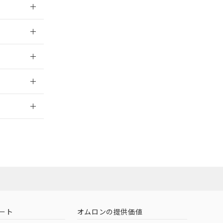
026/05/21
026/05/21
2026/7/29
担当オムロン営
お問い合わせ
ート
オムロンの提供価値