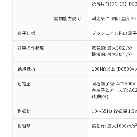
のであり、閲
ます。
Cr(Ⅵ)(六価クロム) : 
フタル酸エステル類の４
誘導負荷(DC-13): DC24
○
一定数以
DBP(フタル酸ジブチル) :
い。
当社は貴社製
DEHP(フタル酸ビス(2-エ
正式な納期状
置等に一切使
開閉能力説明
測定条件: 周囲温度 2
当社販売員に
※2 対応予定月
△
一定数に
当社は、貴社
オムロン制御
また当社は、
※2 環境保護使
在庫状況およ
部品在庫の切り替
たしません。
端子仕様
プッシュインPlus端
－
在庫なし
す。
「ｅ」：有害物質
機器販売
マイパーツ機
「10」：通常の
許容操作頻度
電気的: 最大30回/分
ている必要が
味します。
機械的: 最大30回/分
空
受注生産
お客様が当ウ
※3 非含有証明
「－」：未確認で
白
が、当社の製
絶縁抵抗
100MΩ以上 (DC500V
さい。
下記の非含有証明
※当社の共同
耐電圧
同極端子間: AC2500V 5
いる法人を指
EU RoHS指令（
各端子とアース間: AC250
51物質の非含有証
(初期値)
※本証明書は発行
また、RoHS指
混在することから
耐振動
10～55Hz 複振幅 1.
既に当社にて対応
り割愛しておりま
耐衝撃
誤動作: 最大1000m/s