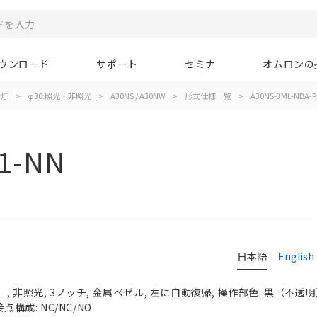
ウンロード
サポート
セミナ
オムロンの
示灯
>
φ30:照光・非照光
>
A30NS / A30NW
>
形式仕様一覧
>
A30NS-3ML-NBA-P
1-NN
日本語
English
 非照光, 3ノッチ, 金属ベゼル, 左に自動復帰, 操作部色: 黒（不透明）, 
点構成: NC/NC/NO