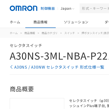
制御機器
Japan
ホーム
商品情報
ソリューション
ダ
ホーム
>
商品情報
>
商品カテゴリ
>
スイッチ
>
押ボタンスイッチ/表
セレクタスイッチ
A30NS-3ML-NBA-P22
A30NS / A30NW セレクタスイッチ 形式仕様一覧
商品概要
セレクタスイッチ（φ30）,
ッシュインPlus端子台, 接