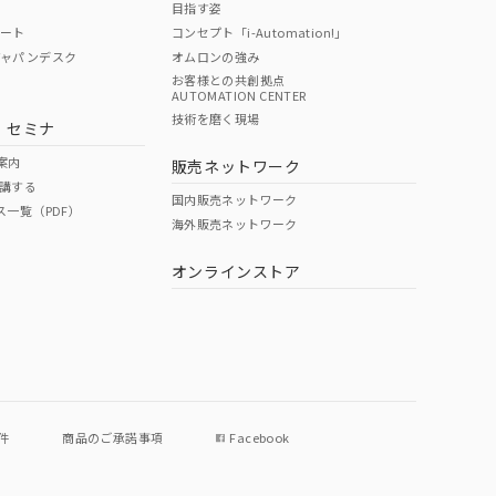
目指す姿
ポート
コンセプト「i-Automation!」
ジャパンデスク
オムロンの強み
お客様との共創拠点
AUTOMATION CENTER
DIBP
BBP
DEHP
環境保護
技術を磨く現場
・セミナ
使用期限
案内
販売ネットワーク
講する
O
O
O
e
国内販売ネットワーク
ス一覧（PDF）
海外販売ネットワーク
オンラインストア
状況ページへ
件
商品のご承諾事項
Facebook