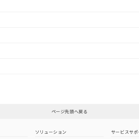
情報更新：2
情報更新：2
ードすることができます。
情報更新：
ログイン/会員登録
合状況については、「カスタマーサポートセンタ お客様相談室」または貴社
みください。
非含有証明書
※3
ページ先頭へ戻る
ダウンロードはこちら
ソリューション
サービスサポ