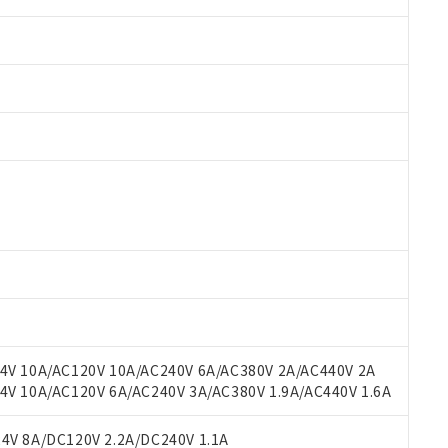
 RoHS指令（10物質）の非含有に対応した製品が提供可能な商品です
oHS指令（10物質）の非含有に対応した製品に切り替える予定のある
 RoHS指令（10物質）の非含有に非対応の商品で、対応品を出す予
 RoHS指令（10物質）の非含有の対応状況を調査中または確認中の
ンス料など無形物で、有害物質有無と関係のない商品です。
○×表
より、非含有部品としていたものが、含有品と判明した場合などやむ
みいただき、同意のうえご利用ください。
材料含有率が中国RoHSの基準値以下であることを示します。
材料含有率が中国RoHSの基準値を超えていることを示します。
、当社制御機器事業取扱商品の当社在庫状況および標準価格(税抜)
ら貴社製品のうち、外国為替および外国貿易法に定める商品（以下｢
質）：
V 10A/AC120V 10A/AC240V 6A/AC380V 2A/AC440V 2A
す。当社販売部門へお問い合わせください。
 水銀(Hg) 1000ppm以下、 カドミウム(Cd) 100ppm以下、
たは国外への提供する場合は、日本国政府の輸出許可(または役務取
 10A/AC120V 6A/AC240V 3A/AC380V 1.9A/AC440V 1.6A
000ppm以下、ポリ臭化ビフェニル類(PBB) 1000ppm以下、ポリ臭化ジフェニルエーテル類(P
事業取扱商品の中には、本サービスの対象外となる商品もあること
手続きをとります。
キシル) (DEHP)(別名：DOP) 1000ppm以下、フタル酸ブチルベンジル（BBP） 100
(GB/T26572)：
以下、フタル酸ジイソブチル (DIBP) 1000ppm以下
び標準価格照会結果は、記載している更新日時点での社内データに
物を破棄する場合は、完全に破砕するなど、違法に輸出されないよ
(水銀) : 1000ppm、 Cd(カドミウム) : 100ppm、
V 8A/DC120V 2.2A/DC240V 1.1A
業用監視および制御機器に対する適用除外項目は除く。