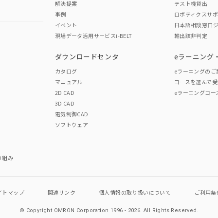
解決提案
テスト機貸出
事例
ロボティクスサ
イベント
日本語相談窓口
現場データ活用サービスi-BELT
輸出該非判定
I)
PBBs
PBDEs
DBP
ダウンロードセンタ
eラーニング
カタログ
eラーニングのご
マニュアル
コースを選んで受
O
O
O
2D CAD
eラーニングコー
3D CAD
電気制御CAD
在庫等で未対応品が混在する可能性があります。
ソフトウェア
問い合わせください。
この製品のRoHS/REACH対応
り組み
イトマップ
関連リンク
個人情報の
取り扱いについて
ご利用条
© Copyright OMRON Corporation 1996 - 2026.
All Rights Reserved.