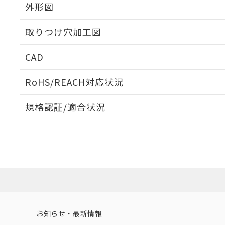
外形図
取りつけ穴加工図
CAD
ログイン/会員登録いただくと、CADデータをダウンロ
RoHS/REACH対応状況
規格認証/適合状況
EU RoHS
注意事項・凡例
A30NS-3ML-NBA-P221-NNについての規格認証/適
業員または販売店にお問い合わせください。
ダウンロードデータをご利用いただく前に、以下を必ずお読
対応状況
対応予定月
※1
※2
ソフトウェアの使用条件
対応済み
お知らせ・最新情報
中国 RoHS
注意事項・凡例