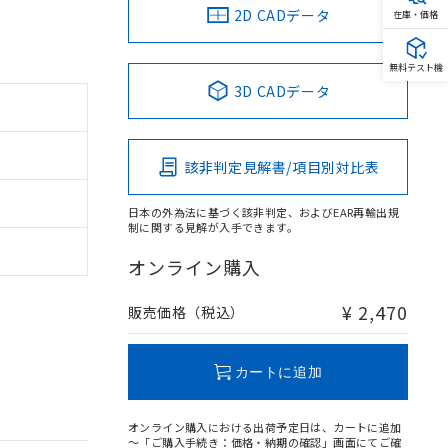
2D CADデータ
在庫・価格
無料テスト機
3D CADデータ
該非判定見解書/項目別対比表
日本の外為法に基づく該非判定、およびEAR再輸出規
制に関する見解が入手できます。
オンライン購入
¥ 2,470
販売価格（税込）
カートに追加
オンライン購入における出荷予定日は、カートに追加
～「ご購入手続き：価格・納期の確認」画面にてご確