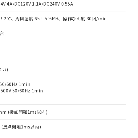
覧された時点での実際の在庫および標準価格とは異なる場合がある
1000ppm、 PBBs(ポリ臭化ビフェニル類) : 1000ppm、 PBDEs(ポリ臭化ジフェニルエーテル類
物質については閾値を超える意図的な使用がないことを確認しています。
V 4A/DC120V 1.1A/DC240V 0.55A
上の在庫あり
 1000ppm、 DIBP(フタル酸ジイソブチル) : 1000ppm、 BBP(フタル酸ブチルベンジル) :
品を、核兵器、ミサイル、化学兵器、生物兵器またはその他武器並
チルヘキシル)) : 1000ppm
況および標準価格はお客様のお取引先、またはお客様担当のオムロ
用いたしません。
0±2℃、周囲湿度 65±5%RH、操作ひん度 30回/min
ご相談ください。
は満たないが在庫あり
製品を第三者に販売する場合は、上記1、2および3の内容を当該第
機器販売店や当社販売拠点は「
販売ネットワーク
」をご確認くだ
販売先および販売に係わる関係者が違法に輸出するおそれがある場
用期限
び標準価格結果を当社の事前の承諾なく第三者に漏洩または開示し
え状況などにより、予定月が前後することがあります。
子台
(最新の在庫状況については、お客様のお取引先、またはお客様担当
（10物質）のすべてが基準値以下であることを示します。
店・当社販売員にご確認ください)
能（部品リスト作成サービス）をご利用いただくには、I-Webメン
使用状況下において有害物質が外部に漏えいし、環境に深刻な影響を
あります。
機種、また在庫状況の情報を公開していない機種
ェブサイト上で当社にご登録された部品リストについて、当社およ
書ダウンロード
す。当社販売部門へお問い合わせください。
品・サービスに関するお客様との取引・商談に必要な範囲で利用す
合意する
キャンセル
メガ)
書をダウンロードすることができます。
利用者とは、
"個人情報の共同利用に関して"
の「1.共同利用者の
0/60Hz 1min
します。
10物質）の非含有証明書
0V 50/60Hz 1min
明書（当社基準）
日時点で非含有を証明するもので、過去に遡って非含有を証明するも
令のフタル酸エステル類４物質の対応では、対応完了までの期間は出
備考欄に対応日を記載しておりました。
5mm (接点開離1ms以内)
品への在庫切替を完了していることから、特段のことがない限り、20
す。
2
(接点開離1ms以内)