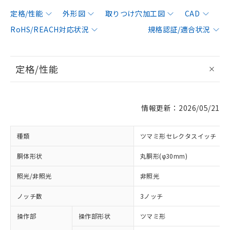
定格/性能
外形図
取りつけ穴加工図
CAD
RoHS/REACH対応状況
規格認証/適合状況
定格/性能
情報更新：2026/05/21
種類
ツマミ形セレクタスイッチ
胴体形状
丸胴形(φ30mm)
照光/非照光
非照光
ノッチ数
3ノッチ
操作部
操作部形状
ツマミ形