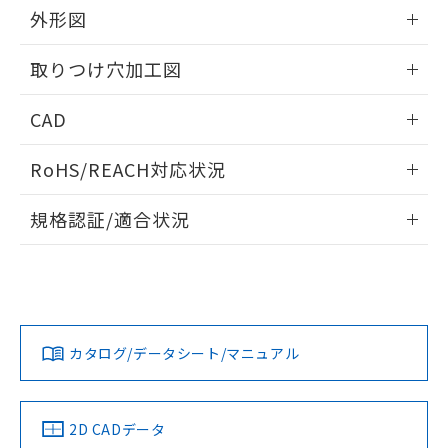
の共同利用に関して"
の「1.共同利
外形図
※本証明書は発行日時点で非含有を証明す
用者の範囲」に記載されている法人を
るもので、過去に遡って非含有を証明する
指します。
情報更新：2026/05/21
ものではありません。
取りつけ穴加工図
また、RoHS指令のフタル酸エステル類４
物質の対応では、対応完了までの期間は出
情報更新：2026/05/21
CAD
荷製品に未対応品が混在することから備考
欄に対応日を記載しておりました。
ログイン/会員登録いただくと、CADデータをダウンロー
既に当社にて対応品への在庫切替を完了
RoHS/REACH対応状況
ドすることができます。
していることから、特段のことがない限
情報更新：2026/7/29
り、2022年1月12日より割愛しておりま
規格認証/適合状況
す。
ログイン/会員登録
EU RoHS
注意事項・凡例
A30NS-3ML-NBA-G210-NNについての規格認証/適合状況に
ついては、「カスタマーサポートセンタ お客様相談室」また
は貴社担当オムロン営業員または販売店にお問い合わせくだ
対応状況
対応予定月
※1
※2
さい。
ダウンロードデータをご利用いただく前に、以下を必ずお読
みください。
カタログ/データシート/マニュアル
対応済み
ソフトウェアの使用条件
お問い合わせ
中国 RoHS
注意事項・凡例
2D CADデータ