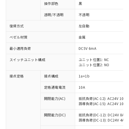
操作部色
黒
透明/不透明
不透明
復帰方式
左自動
ベゼル材質
金属
最小適用負荷
DC5V 6mA
スイッチユニット構成
ユニット位置1: NC
ユニット位置2: NO
接点定格
接点構成
1a+1b
定格通電電流
10A
開閉能力(AC)
抵抗負荷(AC-12): AC24V 10A/A
誘導負荷(AC-15): AC24V 10A/AC
※1 対応状況
開閉能力(DC)
抵抗負荷(DC-12): DC24V 8A/DC
誘導負荷(DC-13): DC24V 4A/DC
対応済み：EU RoHS指令（10物質）の