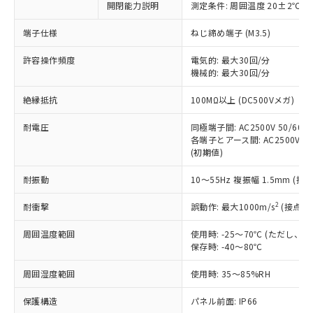
非含有に対応した製品が提供可能な商品で
開閉能力説明
測定条件: 周囲温度 20±2℃、
す。
端子仕様
ねじ締め端子 (M3.5)
対応予定：EU RoHS指令（10物質）の非含
ご利用条件
有に対応した製品に切り替える予定のある
許容操作頻度
電気的: 最大30回/分
商品です。
機械的: 最大30回/分
対応予定なし：EU RoHS指令（10物質）の
以下の条件をお読みいただき、同意のうえ
非含有に非対応の商品で、対応品を出す予
絶縁抵抗
100MΩ以上 (DC500Vメガ)
ご利用ください。
定はありません。
調査・確認中：EU RoHS指令（10物質）の
耐電圧
同極端子間: AC2500V 50/60Hz
本サービスは、当社制御機器事業取扱
※1 中国RoHS○×表
非含有の対応状況を調査中または確認中の
各端子とアース間: AC2500V 50/
商品の当社在庫状況および標準価格
商品です。
(初期値)
(税抜)を提供させていただくもので
「○」：最大均質材料含有率が中国RoHSの
非該当品：ライセンス料など無形物で、有
す。
基準値以下であることを示します。
耐振動
10～55Hz 複振幅 1.5mm (接
害物質有無と関係のない商品です。
当社制御機器事業取扱商品の中には、
「×」：最大均質材料含有率が中国RoHSの
仕入先様の事情により、非含有部品として
本サービスの対象外となる商品もある
2
耐衝撃
誤動作: 最大1000m/s
(接点開
基準値を超えていることを示します。
いたものが、含有品と判明した場合などや
当社は、これら貴社製品のうち、外国
ことをご了承ください。
「－」：未確認です。当社販売部門へお問
むを得ず変更することがあります。
為替および外国貿易法に定める商品
在庫状況および標準価格照会結果は、
周囲温度範囲
使用時: -25～70℃ (ただし
い合わせください。
（以下｢規制貨物等」という）を輸出
記載している更新日時点での社内デー
保存時: -40～80℃
*EU RoHS指令（10物質）：
または国外への提供する場合は、日本
記
タに基づき作成されるものであり、閲
説明
鉛(Pb) 1000ppm以下、 水銀(Hg) 1000ppm以下、 カド
*中国RoHS10物質の基準値 (GB/T26572)：
国政府の輸出許可(または役務取引許
周囲湿度範囲
使用時: 35～85%RH
号
覧された時点での実際の在庫および標
ミウム(Cd) 100ppm以下、
Pb(鉛) :1000ppm、 Hg(水銀) : 1000ppm、 Cd(カドミウ
可)を取得するなどの必要な手続きを
六価クロム(Cr(Ⅵ)) 1000ppm以下、ポリ臭化ビフェニル
ム) : 100ppm、
準価格とは異なる場合があることをご
類(PBB) 1000ppm以下、ポリ臭化ジフェニルエーテル類
Cr(Ⅵ)(六価クロム) : 1000ppm、 PBBs(ポリ臭化ビフェ
保護構造
とります。
パネル前面: IP66
了承ください。
(PBDE) 1000ppm以下、フタル酸ビス(2-エチルヘキシ
○
一定数以上の在庫あり
ニル類) : 1000ppm、 PBDEs(ポリ臭化ジフェニルエーテ