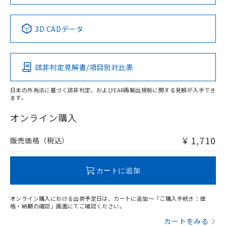
中国 RoHS表
※1 ※2
3D CADデータ
Pb
Hg
Cd
Cr(VI)
該非判定見解書/項目別対比表
O
O
O
O
日本の外為法に基づく該非判定、およびEAR再輸出規制に関する見解が入手でき
ます。
"対応済み"や非含有の記載がされた商品であっても、流通
在庫等で未対応品が混在する可能性があります。
オンライン購入
非含有品が必要な際は、弊社営業部門もしくは販売店へお
問い合わせください。
¥ 1,710
販売価格（税込）
この製品のRoHS/REACH対応状況ページへ
カートに追加
オンライン購入における出荷予定日は、カートに追加～「ご購入手続き：価
格・納期の確認」画面にてご確認ください。
カートをみる