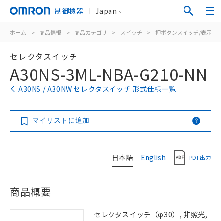
制御機器
Japan
ホーム
>
商品情報
>
商品カテゴリ
>
スイッチ
>
押ボタンスイッチ/表示灯
セレクタスイッチ
A30NS-3ML-NBA-G210-NN
A30NS / A30NW セレクタスイッチ 形式仕様一覧
マイリストに追加
日本語
English
PDF出力
商品概要
セレクタスイッチ（φ30）, 非照光,