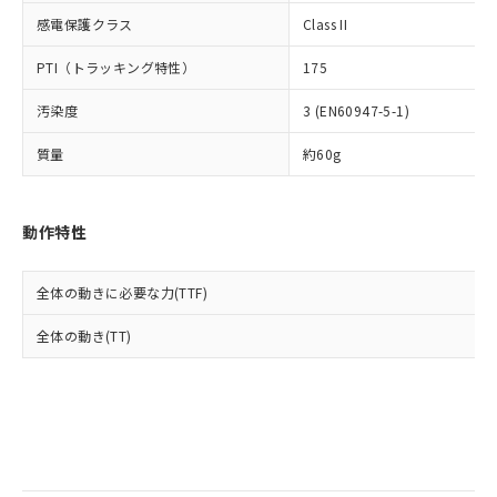
当社は規制貨物を破棄する場合は、完
ル) (DEHP)(別名：DOP) 1000ppm以下、フタル酸ブチ
正式な納期状況および標準価格はお客
ル類) : 1000ppm、
感電保護クラス
Class II
ルベンジル（BBP） 1000ppm以下、フタル酸ジブチル
全に破砕するなど、違法に輸出されな
DBP(フタル酸ジブチル) : 1000ppm、 DIBP(フタル酸ジ
様のお取引先、またはお客様担当のオ
（DBP） 1000ppm以下、フタル酸ジイソブチル
イソブチル) : 1000ppm、 BBP(フタル酸ブチルベンジ
△
一定数には満たないが在庫あり
いよう必要な手段を講じます。
ムロン制御機器販売店・当社販売員に
(DIBP) 1000ppm以下
ル) : 1000ppm、
PTI（トラッキング特性）
175
当社は貴社製品を、核兵器、ミサイ
但し、RoHS指令で産業用監視および制御機器に対する
DEHP(フタル酸ビス(2-エチルヘキシル)) : 1000ppm
ご相談ください。
適用除外項目は除く。
ル、化学兵器、生物兵器またはその他
－
在庫なし(最新の在庫状況につ
オムロン制御機器販売店や当社販売拠
フタル酸エステル類の４物質については閾値を超える意
汚染度
3 (EN60947-5-1)
武器並びにこれらの製造装置等に一切
いては、お客様のお取引先、ま
図的な使用がないことを確認しています。
点は「
販売ネットワーク
」をご確認
※2 環境保護使用期限
使用いたしません。
たはお客様担当のオムロン制御
ください。
質量
約60g
当社は、貴社製品を第三者に販売する
機器販売店・当社販売員にご確
在庫状況および標準価格結果を当社の
※2 対応予定月
「ｅ」：有害物質（10物質）のすべてが基
場合は、上記1、2および3の内容を当
認ください)
事前の承諾なく第三者に漏洩または開
準値以下であることを示します。
該第三者に通知します。また当社は、
示しないようお願いします。
動作特性
部品在庫の切り替え状況などにより、予定
「10」：通常の使用状況下において有害物
販売先および販売に係わる関係者が違
マイパーツ機能（部品リスト作成サー
空
受注生産機種、また在庫状況の
月が前後することがあります。
質が外部に漏えいし、環境に深刻な影響を
法に輸出するおそれがある場合は、取
ビス）をご利用いただくには、I-Web
白
情報を公開していない機種
及ぼさない年数を意味します。
り引きをいたしません。
メンバーズにご登録されている必要が
全体の動きに必要な力(TTF)
「－」：未確認です。当社販売部門へお問
あります。
い合わせください。
全体の動き(TT)
お客様が当ウェブサイト上で当社にご
※3 非含有証明書ダウンロード
登録された部品リストについて、当社
および当社の共同利用者が、当社の製
下記の非含有証明書をダウンロードするこ
品・サービスに関するお客様との取
とができます。
合意する
キャンセル
引・商談に必要な範囲で利用すること
をご了承ください。
EU RoHS指令（10物質）の非含有証明書
※当社の共同利用者とは、
"個人情報
51物質の非含有証明書（当社基準）