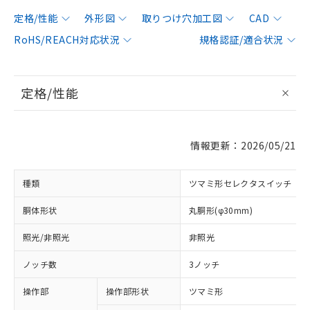
定格/性能
外形図
取りつけ穴加工図
CAD
RoHS/REACH対応状況
規格認証/適合状況
定格/性能
情報更新：2026/05/21
種類
ツマミ形セレクタスイッチ
胴体形状
丸胴形(φ30mm)
照光/非照光
非照光
ノッチ数
3ノッチ
操作部
操作部形状
ツマミ形