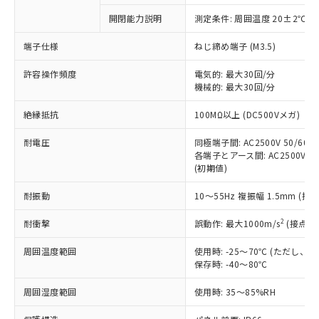
対応予定なし：EU RoHS指令（10物質）の
開閉能力説明
測定条件: 周囲温度 20±2℃、
以下の条件をお読みいただき、同意のうえ
非含有に非対応の商品で、対応品を出す予
ご利用ください。
定はありません。
端子仕様
ねじ締め端子 (M3.5)
調査・確認中：EU RoHS指令（10物質）の
本サービスは、当社制御機器事業取扱
※1 中国RoHS○×表
非含有の対応状況を調査中または確認中の
許容操作頻度
電気的: 最大30回/分
商品の当社在庫状況および標準価格
機械的: 最大30回/分
商品です。
(税抜)を提供させていただくもので
「○」：最大均質材料含有率が中国RoHSの
非該当品：ライセンス料など無形物で、有
す。
絶縁抵抗
100MΩ以上 (DC500Vメガ)
基準値以下であることを示します。
害物質有無と関係のない商品です。
当社制御機器事業取扱商品の中には、
「×」：最大均質材料含有率が中国RoHSの
仕入先様の事情により、非含有部品として
本サービスの対象外となる商品もある
耐電圧
同極端子間: AC2500V 50/60Hz
基準値を超えていることを示します。
いたものが、含有品と判明した場合などや
当社は、これら貴社製品のうち、外国
各端子とアース間: AC2500V 50/
ことをご了承ください。
「－」：未確認です。当社販売部門へお問
むを得ず変更することがあります。
為替および外国貿易法に定める商品
(初期値)
在庫状況および標準価格照会結果は、
い合わせください。
（以下｢規制貨物等」という）を輸出
記載している更新日時点での社内デー
*EU RoHS指令（10物質）：
耐振動
10～55Hz 複振幅 1.5mm (接
または国外への提供する場合は、日本
記
タに基づき作成されるものであり、閲
説明
鉛(Pb) 1000ppm以下、 水銀(Hg) 1000ppm以下、 カド
*中国RoHS10物質の基準値 (GB/T26572)：
国政府の輸出許可(または役務取引許
号
覧された時点での実際の在庫および標
ミウム(Cd) 100ppm以下、
Pb(鉛) :1000ppm、 Hg(水銀) : 1000ppm、 Cd(カドミウ
2
耐衝撃
誤動作: 最大1000m/s
(接点開
可)を取得するなどの必要な手続きを
六価クロム(Cr(Ⅵ)) 1000ppm以下、ポリ臭化ビフェニル
ム) : 100ppm、
準価格とは異なる場合があることをご
類(PBB) 1000ppm以下、ポリ臭化ジフェニルエーテル類
Cr(Ⅵ)(六価クロム) : 1000ppm、 PBBs(ポリ臭化ビフェ
とります。
了承ください。
(PBDE) 1000ppm以下、フタル酸ビス(2-エチルヘキシ
○
一定数以上の在庫あり
ニル類) : 1000ppm、 PBDEs(ポリ臭化ジフェニルエーテ
周囲温度範囲
使用時: -25～70℃ (ただし
当社は規制貨物を破棄する場合は、完
ル) (DEHP)(別名：DOP) 1000ppm以下、フタル酸ブチ
正式な納期状況および標準価格はお客
ル類) : 1000ppm、
保存時: -40～80℃
ルベンジル（BBP） 1000ppm以下、フタル酸ジブチル
全に破砕するなど、違法に輸出されな
DBP(フタル酸ジブチル) : 1000ppm、 DIBP(フタル酸ジ
様のお取引先、またはお客様担当のオ
（DBP） 1000ppm以下、フタル酸ジイソブチル
イソブチル) : 1000ppm、 BBP(フタル酸ブチルベンジ
△
一定数には満たないが在庫あり
いよう必要な手段を講じます。
ムロン制御機器販売店・当社販売員に
(DIBP) 1000ppm以下
周囲湿度範囲
使用時: 35～85%RH
ル) : 1000ppm、
当社は貴社製品を、核兵器、ミサイ
但し、RoHS指令で産業用監視および制御機器に対する
DEHP(フタル酸ビス(2-エチルヘキシル)) : 1000ppm
ご相談ください。
適用除外項目は除く。
ル、化学兵器、生物兵器またはその他
－
在庫なし(最新の在庫状況につ