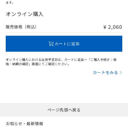
ます。
"対応済み"や非含有の記載がされた商品であっても、流通
在庫等で未対応品が混在する可能性があります。
オンライン購入
非含有品が必要な際は、弊社営業部門もしくは販売店へお
問い合わせください。
¥ 2,060
販売価格（税込）
この製品のRoHS/REACH対応状況ページへ
カートに追加
オンライン購入における出荷予定日は、カートに追加～「ご購入手続き：価
格・納期の確認」画面にてご確認ください。
カートをみる
ページ先頭へ戻る
お知らせ・最新情報