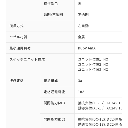
操作部色
黒
透明/不透明
不透明
復帰方式
左自動
ベゼル材質
金属
最小適用負荷
DC5V 6mA
スイッチユニット構成
ユニット位置1: NO
ユニット位置2: NO
ユニット位置3: NO
接点定格
接点構成
3a
※1 対応状況
定格通電電流
10A
対応済み：EU RoHS指令（10物質）の
開閉能力(AC)
抵抗負荷(AC-12): AC24V 10A/A
非含有に対応した製品が提供可能な商品で
誘導負荷(AC-15): AC24V 10A/AC
す。
対応予定：EU RoHS指令（10物質）の非含
開閉能力(DC)
抵抗負荷(DC-12): DC24V 8A/DC
ご利用条件
有に対応した製品に切り替える予定のある
誘導負荷(DC-13): DC24V 4A/DC
商品です。