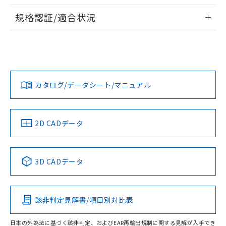
物質の対応では、対応完了までの期間は出
情報更新：2026/7/29
荷製品に未対応品が混在することから備考
規格認証/適合状況
欄に対応日を記載しておりました。
ログイン/会員登録
EU RoHS
注意事項・凡例
A30NS-3ML-NBA-G111-NNについての規格認証/適合状況に
既に当社にて対応品への在庫切替を完了
ついては、「カスタマーサポートセンタ お客様相談室」また
していることから、特段のことがない限
は貴社担当オムロン営業員または販売店にお問い合わせくだ
り、2022年1月12日より割愛しておりま
対応状況
対応予定月
※1
※2
さい。
す。
ダウンロードデータをご利用いただく前に、以下を必ずお読
みください。
カタログ/データシート/マニュアル
対応済み
ソフトウェアの使用条件
お問い合わせ
中国 RoHS
注意事項・凡例
2D CADデータ
中国 RoHS表
※1 ※2
3D CADデータ
Pb
Hg
Cd
Cr(VI)
該非判定見解書/項目別対比表
O
O
O
O
日本の外為法に基づく該非判定、およびEAR再輸出規制に関する見解が入手でき