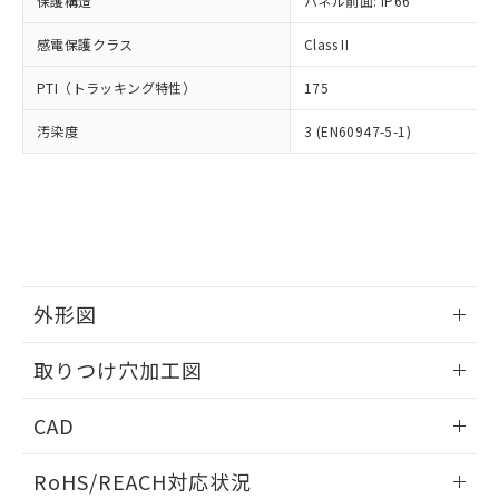
保護構造
パネル前面: IP66
オムロン制御機器販売店や当社販売拠
フタル酸エステル類の４物質については閾値を超える意
武器並びにこれらの製造装置等に一切
いては、お客様のお取引先、ま
図的な使用がないことを確認しています。
点は「
販売ネットワーク
」をご確認
※2 環境保護使用期限
使用いたしません。
感電保護クラス
Class II
たはお客様担当のオムロン制御
ください。
当社は、貴社製品を第三者に販売する
機器販売店・当社販売員にご確
在庫状況および標準価格結果を当社の
※2 対応予定月
「ｅ」：有害物質（10物質）のすべてが基
PTI（トラッキング特性）
175
場合は、上記1、2および3の内容を当
認ください)
事前の承諾なく第三者に漏洩または開
準値以下であることを示します。
該第三者に通知します。また当社は、
示しないようお願いします。
汚染度
3 (EN60947-5-1)
部品在庫の切り替え状況などにより、予定
「10」：通常の使用状況下において有害物
販売先および販売に係わる関係者が違
マイパーツ機能（部品リスト作成サー
空
受注生産機種、また在庫状況の
月が前後することがあります。
質が外部に漏えいし、環境に深刻な影響を
法に輸出するおそれがある場合は、取
ビス）をご利用いただくには、I-Web
白
情報を公開していない機種
及ぼさない年数を意味します。
り引きをいたしません。
メンバーズにご登録されている必要が
「－」：未確認です。当社販売部門へお問
あります。
い合わせください。
お客様が当ウェブサイト上で当社にご
※3 非含有証明書ダウンロード
登録された部品リストについて、当社
および当社の共同利用者が、当社の製
下記の非含有証明書をダウンロードするこ
品・サービスに関するお客様との取
外形図
とができます。
合意する
キャンセル
引・商談に必要な範囲で利用すること
をご了承ください。
情報更新：2026/05/21
取りつけ穴加工図
EU RoHS指令（10物質）の非含有証明書
※当社の共同利用者とは、
"個人情報
51物質の非含有証明書（当社基準）
の共同利用に関して"
の「1.共同利
情報更新：2026/05/21
※本証明書は発行日時点で非含有を証明す
CAD
用者の範囲」に記載されている法人を
るもので、過去に遡って非含有を証明する
指します。
ものではありません。
ログイン/会員登録いただくと、CADデータをダウンロー
RoHS/REACH対応状況
また、RoHS指令のフタル酸エステル類４
ドすることができます。