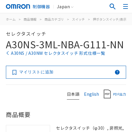
制御機器
Japan
ホーム
>
商品情報
>
商品カテゴリ
>
スイッチ
>
押ボタンスイッチ/表示灯
セレクタスイッチ
A30NS-3ML-NBA-G111-NN
A30NS / A30NW セレクタスイッチ 形式仕様一覧
マイリストに追加
日本語
English
PDF出力
商品概要
セレクタスイッチ（φ30）, 非照光,