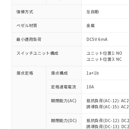
復帰方式
左自動
ベゼル材質
金属
最小適用負荷
DC5V 6mA
スイッチユニット構成
ユニット位置1: NO
ユニット位置3: NC
接点定格
接点構成
1a+1b
※1 対応状況
定格通電電流
10A
対応済み：EU
対応予定：EU R
対応予定なし：EU
開閉能力(AC)
抵抗負荷(AC-12): AC24
調査・確認中：EU
ご利用条件
誘導負荷(AC-15): AC24V
非該当品：ライセ
※1 中国RoHS
仕入先様の事情に
開閉能力(DC)
抵抗負荷(DC-12): DC24
があります。
以下の条件をお読
誘導負荷(DC-13): DC24
「○」：最大均質