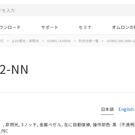
ウンロード
サポート
セミナ
オムロンの
示灯
>
φ30:照光・非照光
>
A30NS / A30NW
>
形式仕様一覧
>
A30NS-3ML-NBA-
2-NN
日本語
English
 非照光, 3ノッチ, 金属ベゼル, 左に自動復帰, 操作部色: 黒（不透明）, 
/NC