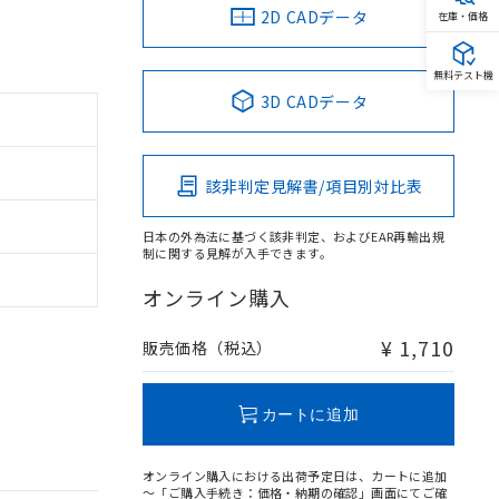
2D CADデータ
在庫・価格
無料テスト機
3D CADデータ
該非判定見解書/項目別対比表
日本の外為法に基づく該非判定、およびEAR再輸出規
制に関する見解が入手できます。
オンライン購入
¥ 1,710
販売価格（税込）
カートに追加
オンライン購入における出荷予定日は、カートに追加
～「ご購入手続き：価格・納期の確認」画面にてご確