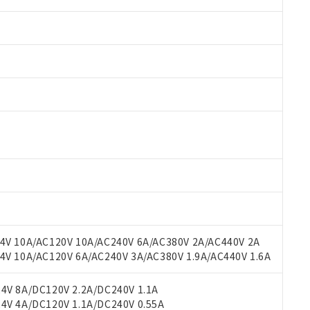
 RoHS指令（10物質）の非含有に対応した製品が提供可能な商品です
oHS指令（10物質）の非含有に対応した製品に切り替える予定のある
 RoHS指令（10物質）の非含有に非対応の商品で、対応品を出す予
V 10A/AC120V 10A/AC240V 6A/AC380V 2A/AC440V 2A
 RoHS指令（10物質）の非含有の対応状況を調査中または確認中の
 10A/AC120V 6A/AC240V 3A/AC380V 1.9A/AC440V 1.6A
ンス料など無形物で、有害物質有無と関係のない商品です。
○×表
より、非含有部品としていたものが、含有品と判明した場合などやむ
V 8A/DC120V 2.2A/DC240V 1.1A
みいただき、同意のうえご利用ください。
V 4A/DC120V 1.1A/DC240V 0.55A
材料含有率が中国RoHSの基準値以下であることを示します。