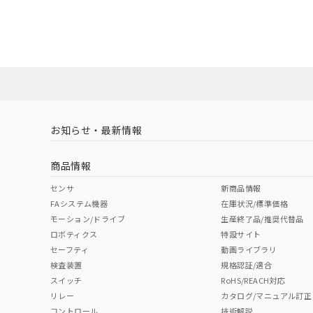
EU RoHS
注意事項・凡例
A30NS-3ML-NBA-G102-NNについての規格認証/適
業員または販売店にお問い合わせください。
ダウンロードデータをご利用いただく前に、以下を必ずお読
対応状況
対応予定月
※1
※2
ソフトウェアの使用条件
対応済み
お知らせ・最新情報
中国 RoHS
注意事項・凡例
商品情報
中国 RoHS表
※1 ※2
センサ
新商品情報
FAシステム機器
在庫状況/標準価格
Pb
Hg
Cd
Cr(V
モーション/ドライブ
生産終了品/推奨代替品
ロボティクス
特設サイト
セーフティ
動画ライブラリ
検査装置
規格認証/適合
O
O
O
O
スイッチ
RoHS/REACH対応
リレー
カタログ/マニュアル訂正
コントロール
技術解説