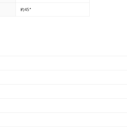
約45°
情報更新：2
情報更新：2
ードすることができます。
情報更新：
ログイン/会員登録