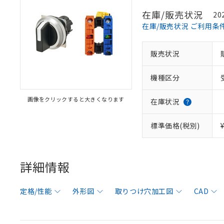
在庫/販売状況
20
在庫/販売状況 ご利用条
販売状況
機種区分
画像をクリックすると大きくなります
在庫状況
標準価格(税別)
詳細情報
定格/性能
外形図
取りつけ穴加工図
CAD