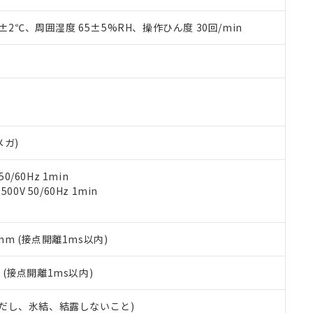
材料含有率が中国RoHSの基準値を超えていることを示します。
、当社制御機器事業取扱商品の当社在庫状況および標準価格(税抜)
ら貴社製品のうち、外国為替および外国貿易法に定める商品（以下｢
質）：
す。当社販売部門へお問い合わせください。
 水銀(Hg) 1000ppm以下、 カドミウム(Cd) 100ppm以下、
0±2℃、周囲湿度 65±5%RH、操作ひん度 30回/min
たは国外への提供する場合は、日本国政府の輸出許可(または役務取
000ppm以下、ポリ臭化ビフェニル類(PBB) 1000ppm以下、ポリ臭化ジフェニルエーテル類(P
事業取扱商品の中には、本サービスの対象外となる商品もあること
手続きをとります。
キシル) (DEHP)(別名：DOP) 1000ppm以下、フタル酸ブチルベンジル（BBP） 100
(GB/T26572)：
以下、フタル酸ジイソブチル (DIBP) 1000ppm以下
び標準価格照会結果は、記載している更新日時点での社内データに
物を破棄する場合は、完全に破砕するなど、違法に輸出されないよ
(水銀) : 1000ppm、 Cd(カドミウム) : 100ppm、
業用監視および制御機器に対する適用除外項目は除く。
覧された時点での実際の在庫および標準価格とは異なる場合がある
1000ppm、 PBBs(ポリ臭化ビフェニル類) : 1000ppm、 PBDEs(ポリ臭化ジフェニルエーテル類
物質については閾値を超える意図的な使用がないことを確認しています。
上の在庫あり
 1000ppm、 DIBP(フタル酸ジイソブチル) : 1000ppm、 BBP(フタル酸ブチルベンジル) :
品を、核兵器、ミサイル、化学兵器、生物兵器またはその他武器並
チルヘキシル)) : 1000ppm
況および標準価格はお客様のお取引先、またはお客様担当のオムロ
用いたしません。
ご相談ください。
は満たないが在庫あり
製品を第三者に販売する場合は、上記1、2および3の内容を当該第
機器販売店や当社販売拠点は「
販売ネットワーク
」をご確認くだ
販売先および販売に係わる関係者が違法に輸出するおそれがある場
用期限
メガ)
び標準価格結果を当社の事前の承諾なく第三者に漏洩または開示し
え状況などにより、予定月が前後することがあります。
(最新の在庫状況については、お客様のお取引先、またはお客様担当
（10物質）のすべてが基準値以下であることを示します。
店・当社販売員にご確認ください)
0/60Hz 1min
能（部品リスト作成サービス）をご利用いただくには、I-Webメン
使用状況下において有害物質が外部に漏えいし、環境に深刻な影響を
0V 50/60Hz 1min
あります。
機種、また在庫状況の情報を公開していない機種
ェブサイト上で当社にご登録された部品リストについて、当社およ
書ダウンロード
す。当社販売部門へお問い合わせください。
品・サービスに関するお客様との取引・商談に必要な範囲で利用す
合意する
キャンセル
書をダウンロードすることができます。
5mm (接点開離1ms以内)
利用者とは、
"個人情報の共同利用に関して"
の「1.共同利用者の
します。
10物質）の非含有証明書
2
(接点開離1ms以内)
明書（当社基準）
日時点で非含有を証明するもので、過去に遡って非含有を証明するも
 (ただし、氷結、結露しないこと)
令のフタル酸エステル類４物質の対応では、対応完了までの期間は出