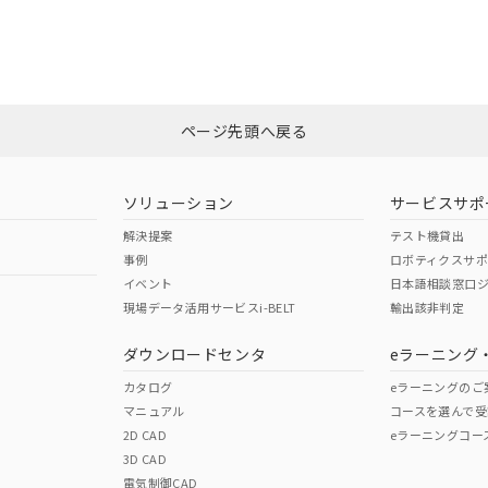
合状況については、「カスタマーサポートセンタ お客様相談室」または貴社
みください。
非含有証明書
※3
ページ先頭へ戻る
ダウンロードはこちら
ソリューション
サービスサポ
解決提案
テスト機貸出
事例
ロボティクスサ
イベント
日本語相談窓口
現場データ活用サービスi-BELT
輸出該非判定
I)
PBBs
PBDEs
DBP
ダウンロードセンタ
eラーニング
カタログ
eラーニングのご
マニュアル
コースを選んで受
O
O
O
2D CAD
eラーニングコー
3D CAD
電気制御CAD