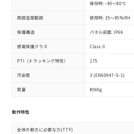
保存時: -40～80℃
混在することから
既に当社にて対応
り割愛しておりま
周囲湿度範囲
使用時: 35～85%RH
保護構造
パネル前面: IP66
感電保護クラス
Class II
PTI（トラッキング特性）
175
汚染度
3 (EN60947-5-1)
質量
約60g
動作特性
全体の動きに必要な力(TTF)