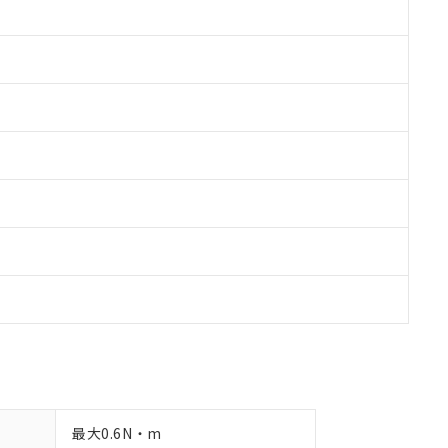
備考欄に対応日を記載しておりました。
品への在庫切替を完了していることから、特段のことがない限り、20
す。
最大0.6N・m