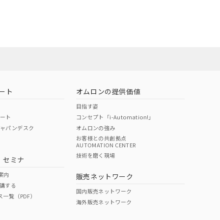
担当オムロン営
お問い合わせ
ート
オムロンの提供価値
目指す姿
ポート
コンセプト「i-Automation!」
ジャパンデスク
オムロンの強み
お客様との共創拠点
AUTOMATION CENTER
DIBP
BBP
DEHP
環境保護
技術を磨く現場
・セミナ
使用期限
案内
販売ネットワーク
講する
O
O
O
e
国内販売ネットワーク
ス一覧（PDF）
海外販売ネットワーク