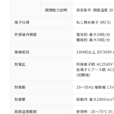
「×」：最大均質
本サービスは
当社は、これ
*EU RoHS指令（10物
「－」：未確認で
鉛(Pb) 1000ppm以下、
開閉能力説明
測定条件: 周囲温度 2
くものです。
う）を輸出ま
記
説明
六価クロム(Cr(Ⅵ)) 1
当社制御機器
などの必要な
フタル酸ビス(2-エチルヘ
号
*中国RoHS10物質の基準値 
ル（DBP） 1000ppm
在庫状況およ
当社は規制貨
端子仕様
ねじ締め端子 (M3.5)
Pb(鉛) :1000ppm、 Hg
但し、RoHS指令で産
のであり、閲
ます。
Cr(Ⅵ)(六価クロム) : 
フタル酸エステル類の４
○
一定数以
DBP(フタル酸ジブチル) :
い。
当社は貴社製
許容操作頻度
電気的: 最大30回/分
DEHP(フタル酸ビス(2-エ
正式な納期状
置等に一切使
機械的: 最大30回/分
当社販売員に
※2 対応予定月
△
一定数に
当社は、貴社
オムロン制御
また当社は、
※2 環境保護使
絶縁抵抗
100MΩ以上 (DC500V
在庫状況およ
部品在庫の切り替
たしません。
－
在庫なし
す。
「ｅ」：有害物質
機器販売
耐電圧
同極端子間: AC2500V 5
マイパーツ機
「10」：通常の
各端子とアース間: AC250
ている必要が
味します。
空
受注生産
(初期値)
お客様が当ウ
※3 非含有証明
「－」：未確認で
白
が、当社の製
さい。
下記の非含有証明
耐振動
10～55Hz 複振幅 1.
※当社の共同
いる法人を指
EU RoHS指令（
耐衝撃
誤動作: 最大1000m/s
51物質の非含有証
※本証明書は発行
周囲温度範囲
使用時: -25～70℃
また、RoHS指