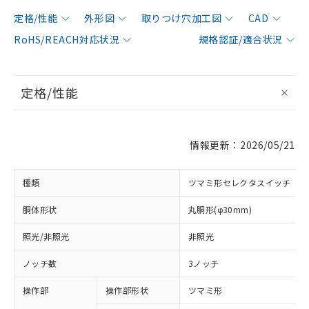
定格/性能
外形図
取りつけ穴加工図
CAD
RoHS/REACH対応状況
規格認証/適合状況
定格/性能
情報更新：2026/05/21
種類
ツマミ形セレクタスイッチ
胴体形状
丸胴形(φ30mm)
照光/非照光
非照光
ノッチ数
3ノッチ
操作部
操作部形状
ツマミ形