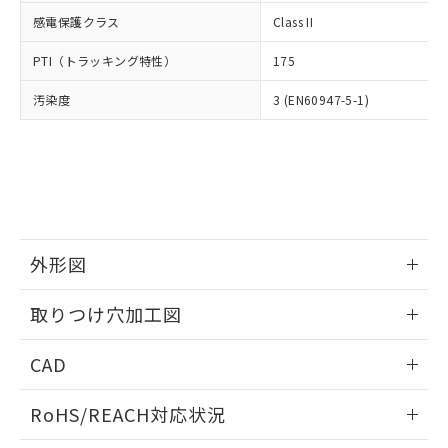
武器並びにこれらの製造装置等に一切
いては、お客様のお取引先、ま
図的な使用がないことを確認しています。
点は「
販売ネットワーク
」をご確認
感電保護クラス
Class II
※2 環境保護使用期限
使用いたしません。
たはお客様担当のオムロン制御
ください。
当社は、貴社製品を第三者に販売する
機器販売店・当社販売員にご確
在庫状況および標準価格結果を当社の
PTI（トラッキング特性）
175
※2 対応予定月
「ｅ」：有害物質（10物質）のすべてが基
場合は、上記1、2および3の内容を当
認ください)
事前の承諾なく第三者に漏洩または開
準値以下であることを示します。
該第三者に通知します。また当社は、
示しないようお願いします。
汚染度
3 (EN60947-5-1)
部品在庫の切り替え状況などにより、予定
「10」：通常の使用状況下において有害物
販売先および販売に係わる関係者が違
マイパーツ機能（部品リスト作成サー
空
受注生産機種、また在庫状況の
月が前後することがあります。
質が外部に漏えいし、環境に深刻な影響を
法に輸出するおそれがある場合は、取
ビス）をご利用いただくには、I-Web
白
情報を公開していない機種
及ぼさない年数を意味します。
り引きをいたしません。
メンバーズにご登録されている必要が
「－」：未確認です。当社販売部門へお問
あります。
い合わせください。
お客様が当ウェブサイト上で当社にご
※3 非含有証明書ダウンロード
登録された部品リストについて、当社
および当社の共同利用者が、当社の製
下記の非含有証明書をダウンロードするこ
外形図
品・サービスに関するお客様との取
とができます。
合意する
キャンセル
引・商談に必要な範囲で利用すること
情報更新：2026/05/21
をご了承ください。
取りつけ穴加工図
EU RoHS指令（10物質）の非含有証明書
※当社の共同利用者とは、
"個人情報
51物質の非含有証明書（当社基準）
情報更新：2026/05/21
の共同利用に関して"
の「1.共同利
CAD
※本証明書は発行日時点で非含有を証明す
用者の範囲」に記載されている法人を
るもので、過去に遡って非含有を証明する
指します。
ログイン/会員登録いただくと、CADデータをダウンロー
ものではありません。
RoHS/REACH対応状況
ドすることができます。
また、RoHS指令のフタル酸エステル類４
物質の対応では、対応完了までの期間は出