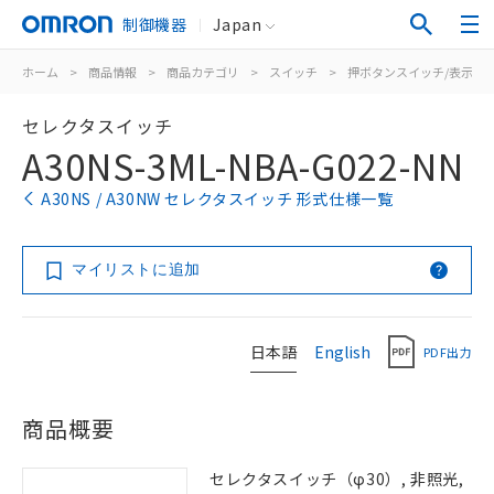
制御機器
Japan
ホーム
>
商品情報
>
商品カテゴリ
>
スイッチ
>
押ボタンスイッチ/表示灯
セレクタスイッチ
A30NS-3ML-NBA-G022-NN
A30NS / A30NW セレクタスイッチ 形式仕様一覧
マイリストに追加
日本語
English
PDF出力
商品概要
セレクタスイッチ（φ30）, 非照光,