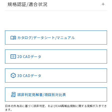
情報更新：2026/7/29
規格認証/適合状況
荷製品に未対応品が混在することから備考
欄に対応日を記載しておりました。
ログイン/会員登録
EU RoHS
注意事項・凡例
A30NS-3ML-NBA-G022-NNについての規格認証/適合状況に
既に当社にて対応品への在庫切替を完了
ついては、「カスタマーサポートセンタ お客様相談室」また
していることから、特段のことがない限
は貴社担当オムロン営業員または販売店にお問い合わせくだ
り、2022年1月12日より割愛しておりま
対応状況
対応予定月
※1
※2
さい。
ダウンロードデータをご利用いただく前に、以下を必ずお読
す。
みください。
カタログ/データシート/マニュアル
対応済み
ソフトウェアの使用条件
お問い合わせ
中国 RoHS
注意事項・凡例
2D CADデータ
中国 RoHS表
※1 ※2
3D CADデータ
Pb
Hg
Cd
Cr(VI)
該非判定見解書/項目別対比表
O
O
O
O
日本の外為法に基づく該非判定、およびEAR再輸出規制に関する見解が入手でき
ます。