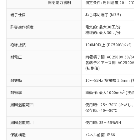
開閉能力説明
測定条件: 周囲温度 20±2℃、
対応予定なし：EU RoHS指令（10物質）の
以下の条件をお読みいただき、同意のうえ
非含有に非対応の商品で、対応品を出す予
ご利用ください。
端子仕様
ねじ締め端子 (M3.5)
定はありません。
調査・確認中：EU RoHS指令（10物質）の
本サービスは、当社制御機器事業取扱
許容操作頻度
電気的: 最大30回/分
※1 中国RoHS○×表
非含有の対応状況を調査中または確認中の
機械的: 最大30回/分
商品の当社在庫状況および標準価格
商品です。
(税抜)を提供させていただくもので
「○」：最大均質材料含有率が中国RoHSの
非該当品：ライセンス料など無形物で、有
絶縁抵抗
100MΩ以上 (DC500Vメガ)
す。
基準値以下であることを示します。
害物質有無と関係のない商品です。
当社制御機器事業取扱商品の中には、
「×」：最大均質材料含有率が中国RoHSの
仕入先様の事情により、非含有部品として
耐電圧
同極端子間: AC2500V 50/60Hz
本サービスの対象外となる商品もある
基準値を超えていることを示します。
いたものが、含有品と判明した場合などや
各端子とアース間: AC2500V 50/
当社は、これら貴社製品のうち、外国
ことをご了承ください。
「－」：未確認です。当社販売部門へお問
(初期値)
むを得ず変更することがあります。
為替および外国貿易法に定める商品
在庫状況および標準価格照会結果は、
い合わせください。
（以下｢規制貨物等」という）を輸出
記載している更新日時点での社内デー
耐振動
10～55Hz 複振幅 1.5mm (接
*EU RoHS指令（10物質）：
または国外への提供する場合は、日本
記
タに基づき作成されるものであり、閲
説明
鉛(Pb) 1000ppm以下、 水銀(Hg) 1000ppm以下、 カド
*中国RoHS10物質の基準値 (GB/T26572)：
国政府の輸出許可(または役務取引許
号
覧された時点での実際の在庫および標
ミウム(Cd) 100ppm以下、
2
耐衝撃
誤動作: 最大1000m/s
(接点開
Pb(鉛) :1000ppm、 Hg(水銀) : 1000ppm、 Cd(カドミウ
可)を取得するなどの必要な手続きを
六価クロム(Cr(Ⅵ)) 1000ppm以下、ポリ臭化ビフェニル
ム) : 100ppm、
準価格とは異なる場合があることをご
類(PBB) 1000ppm以下、ポリ臭化ジフェニルエーテル類
Cr(Ⅵ)(六価クロム) : 1000ppm、 PBBs(ポリ臭化ビフェ
とります。
周囲温度範囲
使用時: -25～70℃ (ただし
了承ください。
(PBDE) 1000ppm以下、フタル酸ビス(2-エチルヘキシ
○
一定数以上の在庫あり
ニル類) : 1000ppm、 PBDEs(ポリ臭化ジフェニルエーテ
当社は規制貨物を破棄する場合は、完
保存時: -40～80℃
ル) (DEHP)(別名：DOP) 1000ppm以下、フタル酸ブチ
正式な納期状況および標準価格はお客
ル類) : 1000ppm、
ルベンジル（BBP） 1000ppm以下、フタル酸ジブチル
全に破砕するなど、違法に輸出されな
DBP(フタル酸ジブチル) : 1000ppm、 DIBP(フタル酸ジ
様のお取引先、またはお客様担当のオ
（DBP） 1000ppm以下、フタル酸ジイソブチル
イソブチル) : 1000ppm、 BBP(フタル酸ブチルベンジ
△
一定数には満たないが在庫あり
周囲湿度範囲
使用時: 35～85%RH
いよう必要な手段を講じます。
ムロン制御機器販売店・当社販売員に
(DIBP) 1000ppm以下
ル) : 1000ppm、
当社は貴社製品を、核兵器、ミサイ
但し、RoHS指令で産業用監視および制御機器に対する
DEHP(フタル酸ビス(2-エチルヘキシル)) : 1000ppm
ご相談ください。
適用除外項目は除く。
保護構造
パネル前面: IP66
ル、化学兵器、生物兵器またはその他
－
在庫なし(最新の在庫状況につ
オムロン制御機器販売店や当社販売拠
フタル酸エステル類の４物質については閾値を超える意