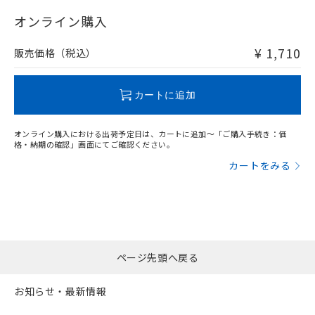
"対応済み"や非含有の記載がされた商品であっても、流通
在庫等で未対応品が混在する可能性があります。
オンライン購入
非含有品が必要な際は、弊社営業部門もしくは販売店へお
問い合わせください。
¥ 1,710
販売価格（税込）
この製品のRoHS/REACH対応状況ページへ
カートに追加
オンライン購入における出荷予定日は、カートに追加～「ご購入手続き：価
格・納期の確認」画面にてご確認ください。
カートをみる
ページ先頭へ戻る
お知らせ・最新情報