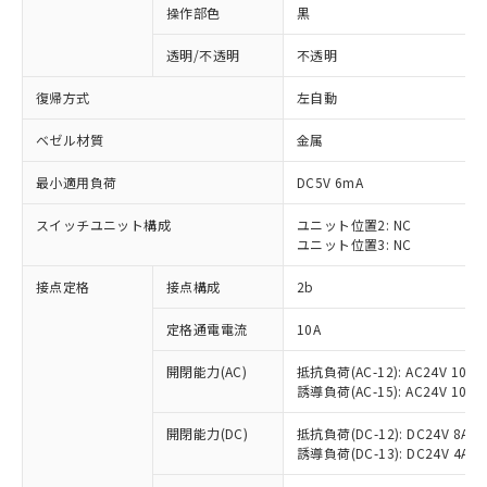
操作部色
黒
透明/不透明
不透明
復帰方式
左自動
ベゼル材質
金属
最小適用負荷
DC5V 6mA
スイッチユニット構成
ユニット位置2: NC
ユニット位置3: NC
接点定格
接点構成
2b
※1 対応状況
定格通電電流
10A
対応済み：EU RoHS指令（10物質）の
開閉能力(AC)
抵抗負荷(AC-12): AC24V 10A/A
非含有に対応した製品が提供可能な商品で
誘導負荷(AC-15): AC24V 10A/AC
す。
対応予定：EU RoHS指令（10物質）の非含
開閉能力(DC)
抵抗負荷(DC-12): DC24V 8A/DC
ご利用条件
有に対応した製品に切り替える予定のある
誘導負荷(DC-13): DC24V 4A/DC
商品です。