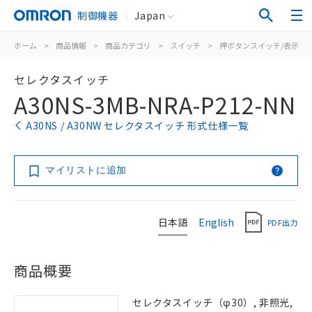
制御機器
Japan
ホーム
>
商品情報
>
商品カテゴリ
>
スイッチ
>
押ボタンスイッチ/表示灯
セレクタスイッチ
A30NS-3MB-NRA-P212-NN
A30NS / A30NW セレクタスイッチ 形式仕様一覧
マイリストに追加
日本語
English
PDF出力
商品概要
セレクタスイッチ（φ30）, 非照光,