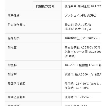
対応予定なし：EU RoHS指令（10物質）の
開閉能力説明
測定条件: 周囲温度 20±2℃、
以下の条件をお読みいただき、同意のうえ
非含有に非対応の商品で、対応品を出す予
ご利用ください。
定はありません。
端子仕様
プッシュインPlus端子台
調査・確認中：EU RoHS指令（10物質）の
本サービスは、当社制御機器事業取扱
※1 中国RoHS○×表
非含有の対応状況を調査中または確認中の
許容操作頻度
電気的: 最大30回/分
商品の当社在庫状況および標準価格
機械的: 最大30回/分
商品です。
(税抜)を提供させていただくもので
「○」：最大均質材料含有率が中国RoHSの
非該当品：ライセンス料など無形物で、有
す。
絶縁抵抗
100MΩ以上 (DC500Vメガ)
基準値以下であることを示します。
害物質有無と関係のない商品です。
当社制御機器事業取扱商品の中には、
「×」：最大均質材料含有率が中国RoHSの
仕入先様の事情により、非含有部品として
本サービスの対象外となる商品もある
耐電圧
同極端子間: AC2500V 50/60Hz
基準値を超えていることを示します。
いたものが、含有品と判明した場合などや
当社は、これら貴社製品のうち、外国
各端子とアース間: AC2500V 50/
ことをご了承ください。
「－」：未確認です。当社販売部門へお問
むを得ず変更することがあります。
為替および外国貿易法に定める商品
(初期値)
在庫状況および標準価格照会結果は、
い合わせください。
（以下｢規制貨物等」という）を輸出
記載している更新日時点での社内デー
*EU RoHS指令（10物質）：
耐振動
10～55Hz 複振幅 1.5mm (接
または国外への提供する場合は、日本
記
タに基づき作成されるものであり、閲
説明
鉛(Pb) 1000ppm以下、 水銀(Hg) 1000ppm以下、 カド
*中国RoHS10物質の基準値 (GB/T26572)：
国政府の輸出許可(または役務取引許
号
覧された時点での実際の在庫および標
ミウム(Cd) 100ppm以下、
Pb(鉛) :1000ppm、 Hg(水銀) : 1000ppm、 Cd(カドミウ
2
耐衝撃
誤動作: 最大1000m/s
(接点開
可)を取得するなどの必要な手続きを
六価クロム(Cr(Ⅵ)) 1000ppm以下、ポリ臭化ビフェニル
ム) : 100ppm、
準価格とは異なる場合があることをご
類(PBB) 1000ppm以下、ポリ臭化ジフェニルエーテル類
Cr(Ⅵ)(六価クロム) : 1000ppm、 PBBs(ポリ臭化ビフェ
とります。
了承ください。
(PBDE) 1000ppm以下、フタル酸ビス(2-エチルヘキシ
○
一定数以上の在庫あり
ニル類) : 1000ppm、 PBDEs(ポリ臭化ジフェニルエーテ
周囲温度範囲
使用時: -25～70℃ (ただし
当社は規制貨物を破棄する場合は、完
ル) (DEHP)(別名：DOP) 1000ppm以下、フタル酸ブチ
正式な納期状況および標準価格はお客
ル類) : 1000ppm、
保存時: -40～80℃
ルベンジル（BBP） 1000ppm以下、フタル酸ジブチル
全に破砕するなど、違法に輸出されな
DBP(フタル酸ジブチル) : 1000ppm、 DIBP(フタル酸ジ
様のお取引先、またはお客様担当のオ
（DBP） 1000ppm以下、フタル酸ジイソブチル
イソブチル) : 1000ppm、 BBP(フタル酸ブチルベンジ
△
一定数には満たないが在庫あり
いよう必要な手段を講じます。
ムロン制御機器販売店・当社販売員に
(DIBP) 1000ppm以下
周囲湿度範囲
使用時: 35～85%RH
ル) : 1000ppm、
当社は貴社製品を、核兵器、ミサイ
但し、RoHS指令で産業用監視および制御機器に対する
DEHP(フタル酸ビス(2-エチルヘキシル)) : 1000ppm
ご相談ください。
適用除外項目は除く。
ル、化学兵器、生物兵器またはその他
－
在庫なし(最新の在庫状況につ