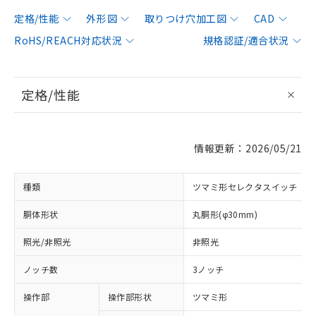
定格/性能
外形図
取りつけ穴加工図
CAD
RoHS/REACH対応状況
規格認証/適合状況
定格/性能
情報更新：2026/05/21
種類
ツマミ形セレクタスイッチ
胴体形状
丸胴形(φ30mm)
照光/非照光
非照光
ノッチ数
3ノッチ
操作部
操作部形状
ツマミ形