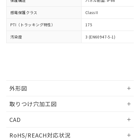
保護構造
パネル前面: IP66
オムロン制御機器販売店や当社販売拠
フタル酸エステル類の４物質については閾値を超える意
武器並びにこれらの製造装置等に一切
いては、お客様のお取引先、ま
図的な使用がないことを確認しています。
点は「
販売ネットワーク
」をご確認
※2 環境保護使用期限
使用いたしません。
感電保護クラス
Class II
たはお客様担当のオムロン制御
ください。
当社は、貴社製品を第三者に販売する
機器販売店・当社販売員にご確
在庫状況および標準価格結果を当社の
※2 対応予定月
「ｅ」：有害物質（10物質）のすべてが基
PTI（トラッキング特性）
175
場合は、上記1、2および3の内容を当
認ください)
事前の承諾なく第三者に漏洩または開
準値以下であることを示します。
該第三者に通知します。また当社は、
示しないようお願いします。
汚染度
3 (EN60947-5-1)
部品在庫の切り替え状況などにより、予定
「10」：通常の使用状況下において有害物
販売先および販売に係わる関係者が違
マイパーツ機能（部品リスト作成サー
空
受注生産機種、また在庫状況の
月が前後することがあります。
質が外部に漏えいし、環境に深刻な影響を
法に輸出するおそれがある場合は、取
ビス）をご利用いただくには、I-Web
白
情報を公開していない機種
及ぼさない年数を意味します。
り引きをいたしません。
メンバーズにご登録されている必要が
「－」：未確認です。当社販売部門へお問
あります。
い合わせください。
お客様が当ウェブサイト上で当社にご
※3 非含有証明書ダウンロード
登録された部品リストについて、当社
および当社の共同利用者が、当社の製
下記の非含有証明書をダウンロードするこ
品・サービスに関するお客様との取
外形図
とができます。
合意する
キャンセル
引・商談に必要な範囲で利用すること
をご了承ください。
情報更新：2026/05/21
取りつけ穴加工図
EU RoHS指令（10物質）の非含有証明書
※当社の共同利用者とは、
"個人情報
51物質の非含有証明書（当社基準）
の共同利用に関して"
の「1.共同利
情報更新：2026/05/21
※本証明書は発行日時点で非含有を証明す
CAD
用者の範囲」に記載されている法人を
るもので、過去に遡って非含有を証明する
指します。
ものではありません。
ログイン/会員登録いただくと、CADデータをダウンロー
RoHS/REACH対応状況
また、RoHS指令のフタル酸エステル類４
ドすることができます。