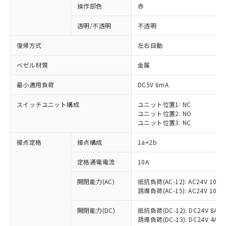
操作部色
赤
透明/不透明
不透明
復帰方式
左右自動
ベゼル材質
金属
最小適用負荷
DC5V 6mA
スイッチユニット構成
ユニット位置1: NC
ユニット位置2: NO
ユニット位置3: NC
接点定格
接点構成
1a+2b
※1 対応状況
定格通電電流
10A
対応済み：EU RoHS指令（10物質）の
開閉能力(AC)
抵抗負荷(AC-12): AC24V 10A/A
非含有に対応した製品が提供可能な商品で
誘導負荷(AC-15): AC24V 10A/AC
す。
対応予定：EU RoHS指令（10物質）の非含
開閉能力(DC)
抵抗負荷(DC-12): DC24V 8A/DC
ご利用条件
有に対応した製品に切り替える予定のある
誘導負荷(DC-13): DC24V 4A/DC
商品です。