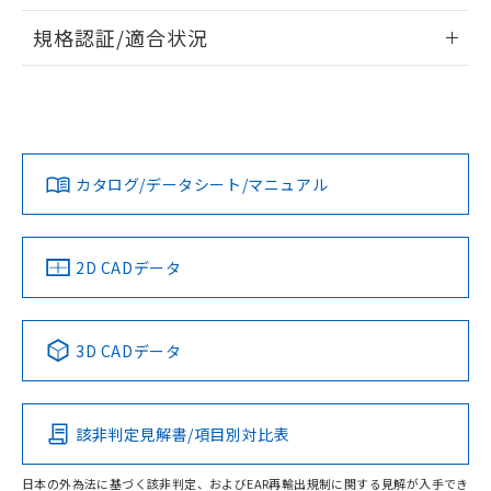
物質の対応では、対応完了までの期間は出
情報更新：
荷製品に未対応品が混在することから備考
規格認証/適合状況
欄に対応日を記載しておりました。
ログイン/会員登録
EU RoHS
注意事項・凡例
A30NS-3MB-NRA-P212-NNについての規格認証/適合状況に
既に当社にて対応品への在庫切替を完了
ついては、「カスタマーサポートセンタ お客様相談室」また
していることから、特段のことがない限
は貴社担当オムロン営業員または販売店にお問い合わせくだ
り、2022年1月12日より割愛しておりま
対応状況
対応予定月
※1
※2
さい。
す。
ダウンロードデータをご利用いただく前に、以下を必ずお読
みください。
カタログ/データシート/マニュアル
対応済み
ソフトウェアの使用条件
お問い合わせ
中国 RoHS
注意事項・凡例
2D CADデータ
中国 RoHS表
※1 ※2
3D CADデータ
Pb
Hg
Cd
Cr(VI)
該非判定見解書/項目別対比表
O
O
O
O
日本の外為法に基づく該非判定、およびEAR再輸出規制に関する見解が入手でき