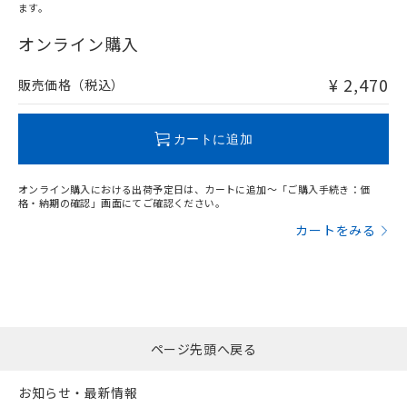
ます。
"対応済み"や非含有の記載がされた商品であっても、流通
在庫等で未対応品が混在する可能性があります。
オンライン購入
非含有品が必要な際は、弊社営業部門もしくは販売店へお
問い合わせください。
¥ 2,470
販売価格（税込）
この製品のRoHS/REACH対応状況ページへ
カートに追加
オンライン購入における出荷予定日は、カートに追加～「ご購入手続き：価
格・納期の確認」画面にてご確認ください。
カートをみる
ページ先頭へ戻る
お知らせ・最新情報