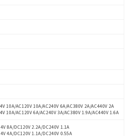
 RoHS指令（10物質）の非含有に対応した製品が提供可能な商品です
oHS指令（10物質）の非含有に対応した製品に切り替える予定のある
 RoHS指令（10物質）の非含有に非対応の商品で、対応品を出す予
 RoHS指令（10物質）の非含有の対応状況を調査中または確認中の
ンス料など無形物で、有害物質有無と関係のない商品です。
○×表
より、非含有部品としていたものが、含有品と判明した場合などやむ
みいただき、同意のうえご利用ください。
材料含有率が中国RoHSの基準値以下であることを示します。
材料含有率が中国RoHSの基準値を超えていることを示します。
V 10A/AC120V 10A/AC240V 6A/AC380V 2A/AC440V 2A
、当社制御機器事業取扱商品の当社在庫状況および標準価格(税抜)
ら貴社製品のうち、外国為替および外国貿易法に定める商品（以下｢
質）：
す。当社販売部門へお問い合わせください。
 10A/AC120V 6A/AC240V 3A/AC380V 1.9A/AC440V 1.6A
 水銀(Hg) 1000ppm以下、 カドミウム(Cd) 100ppm以下、
たは国外への提供する場合は、日本国政府の輸出許可(または役務取
000ppm以下、ポリ臭化ビフェニル類(PBB) 1000ppm以下、ポリ臭化ジフェニルエーテル類(P
事業取扱商品の中には、本サービスの対象外となる商品もあること
手続きをとります。
キシル) (DEHP)(別名：DOP) 1000ppm以下、フタル酸ブチルベンジル（BBP） 100
(GB/T26572)：
以下、フタル酸ジイソブチル (DIBP) 1000ppm以下
び標準価格照会結果は、記載している更新日時点での社内データに
V 8A/DC120V 2.2A/DC240V 1.1A
物を破棄する場合は、完全に破砕するなど、違法に輸出されないよ
(水銀) : 1000ppm、 Cd(カドミウム) : 100ppm、
業用監視および制御機器に対する適用除外項目は除く。
覧された時点での実際の在庫および標準価格とは異なる場合がある
V 4A/DC120V 1.1A/DC240V 0.55A
1000ppm、 PBBs(ポリ臭化ビフェニル類) : 1000ppm、 PBDEs(ポリ臭化ジフェニルエーテル類
物質については閾値を超える意図的な使用がないことを確認しています。