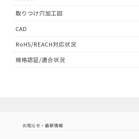
取りつけ穴加工図
CAD
ログイン/会員登録いただくと、CADデータをダウンロ
RoHS/REACH対応状況
規格認証/適合状況
EU RoHS
注意事項・凡例
A30NS-3MB-NRA-P011-NNについての規格認証/適
営業員または販売店にお問い合わせください。
ダウンロードデータをご利用いただく前に、以下を必ずお読
対応状況
対応予定月
※1
※2
ソフトウェアの使用条件
対応済み
お知らせ・最新情報
中国 RoHS
注意事項・凡例