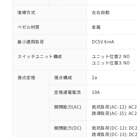
復帰方式
左右自動
ベゼル材質
金属
最小適用負荷
DC5V 6mA
※1 対応状況
スイッチユニット構成
ユニット位置2: NO
対応済み：EU
ユニット位置3: NO
対応予定：EU R
対応予定なし：EU
調査・確認中：EU
接点定格
接点構成
2a
ご利用条件
非該当品：ライセ
※1 中国RoHS
仕入先様の事情に
定格通電電流
10A
があります。
以下の条件をお読
「○」：最大均質
「×」：最大均質
開閉能力(AC)
抵抗負荷(AC-12): AC24
本サービスは
当社は、これ
*EU RoHS指令（10物
「－」：未確認で
誘導負荷(AC-15): AC24V
鉛(Pb) 1000ppm以下、
くものです。
う）を輸出ま
記
説明
六価クロム(Cr(Ⅵ)) 1
当社制御機器
などの必要な
フタル酸ビス(2-エチルヘ
号
*中国RoHS10物質の基準値 
ル（DBP） 1000ppm
在庫状況およ
開閉能力(DC)
抵抗負荷(DC-12): DC24
当社は規制貨
Pb(鉛) :1000ppm、 Hg
但し、RoHS指令で産
のであり、閲
誘導負荷(DC-13): DC24
ます。
Cr(Ⅵ)(六価クロム) : 
フタル酸エステル類の４