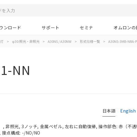
ウンロード
サポート
セミナ
オムロンの
示灯
>
φ30:照光・非照光
>
A30NS / A30NW
>
形式仕様一覧
>
A30NS-3MB-NRA-P
11-NN
日本語
English
 非照光, 3ノッチ, 金属ベゼル, 左右に自動復帰, 操作部色: 赤（不透明）
接点構成: -/NO/NO