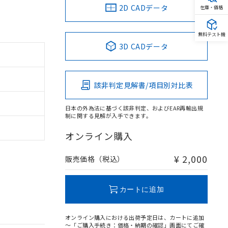
2D CADデータ
在庫・価格
無料テスト機
3D CADデータ
該非判定見解書/項目別対比表
日本の外為法に基づく該非判定、およびEAR再輸出規
制に関する見解が入手できます。
オンライン購入
¥ 2,000
販売価格（税込）
カートに追加
オンライン購入における出荷予定日は、カートに追加
～「ご購入手続き：価格・納期の確認」画面にてご確