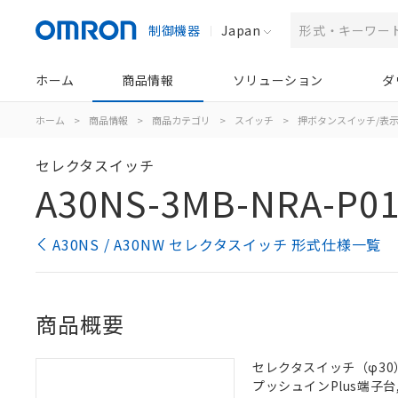
制御機器
Japan
ホーム
商品情報
ソリューション
ダ
ホーム
>
商品情報
>
商品カテゴリ
>
スイッチ
>
押ボタンスイッチ/表
セレクタスイッチ
A30NS-3MB-NRA-P0
A30NS / A30NW セレクタスイッチ 形式仕様一覧
商品概要
セレクタスイッチ（φ30）,
プッシュインPlus端子台, 