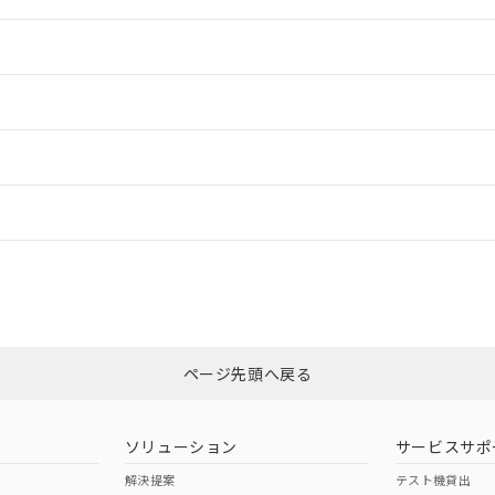
情報更新：2
情報更新：2
ードすることができます。
情報更新：
ログイン/会員登録
合状況については、「カスタマーサポートセンタ お客様相談室」または貴社
みください。
非含有証明書
※3
ページ先頭へ戻る
ダウンロードはこちら
ソリューション
サービスサポ
解決提案
テスト機貸出