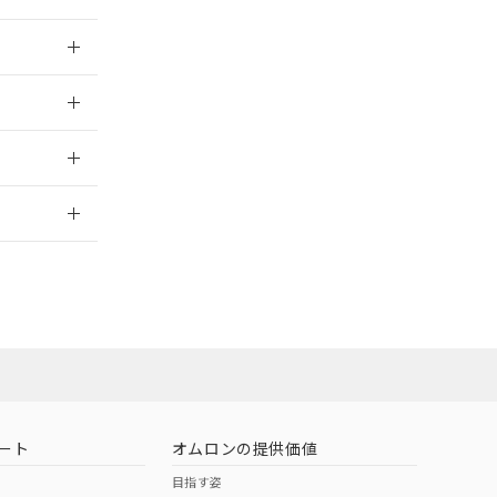
026/05/21
026/05/21
2026/7/29
担当オムロン
お問い合わせ
ート
オムロンの提供価値
目指す姿