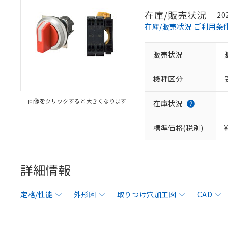
在庫/販売状況
20
在庫/販売状況 ご利用条
販売状況
機種区分
画像をクリックすると大きくなります
在庫状況
標準価格(税別)
詳細情報
定格/性能
外形図
取りつけ穴加工図
CAD