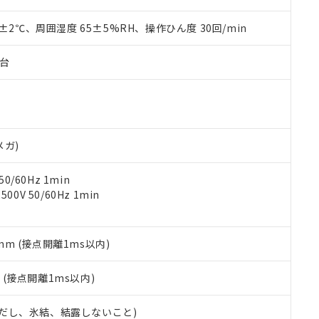
上の在庫あり
 1000ppm、 DIBP(フタル酸ジイソブチル) : 1000ppm、 BBP(フタル酸ブチルベンジル) :
品を、核兵器、ミサイル、化学兵器、生物兵器またはその他武器並
チルヘキシル)) : 1000ppm
況および標準価格はお客様のお取引先、またはお客様担当のオムロ
用いたしません。
0±2℃、周囲湿度 65±5%RH、操作ひん度 30回/min
ご相談ください。
は満たないが在庫あり
製品を第三者に販売する場合は、上記1、2および3の内容を当該第
機器販売店や当社販売拠点は「
販売ネットワーク
」をご確認くだ
販売先および販売に係わる関係者が違法に輸出するおそれがある場
用期限
子台
び標準価格結果を当社の事前の承諾なく第三者に漏洩または開示し
え状況などにより、予定月が前後することがあります。
(最新の在庫状況については、お客様のお取引先、またはお客様担当
（10物質）のすべてが基準値以下であることを示します。
店・当社販売員にご確認ください)
能（部品リスト作成サービス）をご利用いただくには、I-Webメン
使用状況下において有害物質が外部に漏えいし、環境に深刻な影響を
あります。
機種、また在庫状況の情報を公開していない機種
ェブサイト上で当社にご登録された部品リストについて、当社およ
書ダウンロード
す。当社販売部門へお問い合わせください。
品・サービスに関するお客様との取引・商談に必要な範囲で利用す
メガ)
合意する
キャンセル
書をダウンロードすることができます。
利用者とは、
"個人情報の共同利用に関して"
の「1.共同利用者の
0/60Hz 1min
します。
10物質）の非含有証明書
0V 50/60Hz 1min
明書（当社基準）
日時点で非含有を証明するもので、過去に遡って非含有を証明するも
令のフタル酸エステル類４物質の対応では、対応完了までの期間は出
5mm (接点開離1ms以内)
備考欄に対応日を記載しておりました。
品への在庫切替を完了していることから、特段のことがない限り、20
2
(接点開離1ms以内)
す。
 (ただし、氷結、結露しないこと)