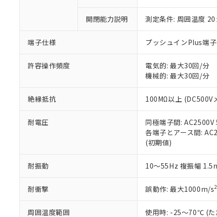
○
一定数以
DBP(フタル酸ジブチル) :
い。
当社は貴社製
DEHP(フタル酸ビス(2-エ
正式な納期状
置等に一切使
開閉能力説明
測定条件: 周囲温度 2
当社販売員に
※2 対応予定月
△
一定数に
当社は、貴社
オムロン制御
また当社は、
※2 環境保護使
端子仕様
プッシュインPlus端
在庫状況およ
部品在庫の切り替
たしません。
－
在庫なし
す。
「ｅ」：有害物質
機器販売
許容操作頻度
電気的: 最大30回/分
マイパーツ機
「10」：通常の
機械的: 最大30回/分
ている必要が
味します。
空
受注生産
お客様が当ウ
※3 非含有証明
「－」：未確認で
白
が、当社の製
絶縁抵抗
100MΩ以上 (DC500V
さい。
下記の非含有証明
※当社の共同
耐電圧
同極端子間: AC2500V 5
いる法人を指
EU RoHS指令（
各端子とアース間: AC250
51物質の非含有証
(初期値)
※本証明書は発行
また、RoHS指
耐振動
10～55Hz 複振幅 1.
混在することから
既に当社にて対応
耐衝撃
誤動作: 最大1000m/s
り割愛しておりま
周囲温度範囲
使用時: -25～70℃