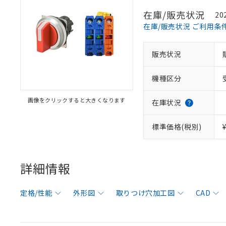
在庫/販売状況
20
在庫/販売状況 ご利用条
販売状況
機種区分
画像をクリックすると大きくなります
在庫状況
標準価格(税別)
詳細情報
定格/性能
外形図
取りつけ穴加工図
CAD