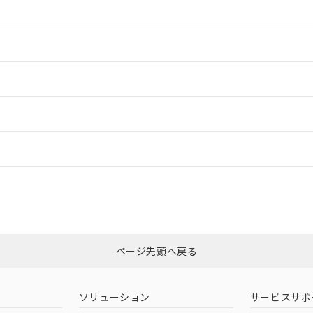
情報更新：2
情報更新：2
ードすることができます。
情報更新：
ログイン/会員登録
適合状況については、「カスタマーサポートセンタ お客様相談室」または貴社
みください。
非含有証明書
※3
ページ先頭へ戻る
ダウンロードはこちら
ソリューション
サービスサポ