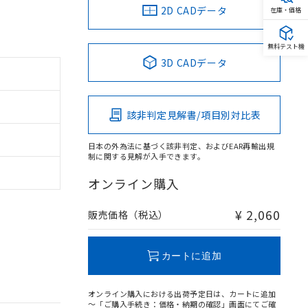
2D CADデータ
在庫・価格
無料テスト機
3D CADデータ
該非判定見解書/項目別対比表
日本の外為法に基づく該非判定、およびEAR再輸出規
制に関する見解が入手できます。
オンライン購入
¥ 2,060
販売価格（税込）
カートに追加
オンライン購入における出荷予定日は、カートに追加
～「ご購入手続き：価格・納期の確認」画面にてご確