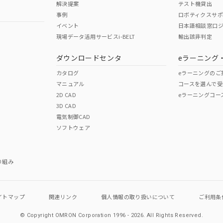
解決提案
テスト機貸出
事例
ロボティクスサ
イベント
日本語相談窓口
現場データ活用サービスi-BELT
輸出該非判定
I)
PBBs
PBDEs
DBP
ダウンロードセンタ
eラーニング
カタログ
eラーニングのご
マニュアル
コースを選んで受
O
O
O
2D CAD
eラーニングコー
3D CAD
電気制御CAD
在庫等で未対応品が混在する可能性があります。
ソフトウェア
問い合わせください。
この製品のRoHS/REACH対応
り組み
イトマップ
関連リンク
個人情報の
取り扱いについて
ご利用条
© Copyright OMRON Corporation 1996 - 2026.
All Rights Reserved.