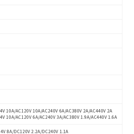
 RoHS指令（10物質）の非含有に対応した製品が提供可能な商品です
oHS指令（10物質）の非含有に対応した製品に切り替える予定のある
 RoHS指令（10物質）の非含有に非対応の商品で、対応品を出す予
 RoHS指令（10物質）の非含有の対応状況を調査中または確認中の
ンス料など無形物で、有害物質有無と関係のない商品です。
○×表
より、非含有部品としていたものが、含有品と判明した場合などやむ
みいただき、同意のうえご利用ください。
材料含有率が中国RoHSの基準値以下であることを示します。
材料含有率が中国RoHSの基準値を超えていることを示します。
、当社制御機器事業取扱商品の当社在庫状況および標準価格(税抜)
ら貴社製品のうち、外国為替および外国貿易法に定める商品（以下｢
質）：
V 10A/AC120V 10A/AC240V 6A/AC380V 2A/AC440V 2A
す。当社販売部門へお問い合わせください。
 水銀(Hg) 1000ppm以下、 カドミウム(Cd) 100ppm以下、
たは国外への提供する場合は、日本国政府の輸出許可(または役務取
 10A/AC120V 6A/AC240V 3A/AC380V 1.9A/AC440V 1.6A
000ppm以下、ポリ臭化ビフェニル類(PBB) 1000ppm以下、ポリ臭化ジフェニルエーテル類(P
事業取扱商品の中には、本サービスの対象外となる商品もあること
手続きをとります。
キシル) (DEHP)(別名：DOP) 1000ppm以下、フタル酸ブチルベンジル（BBP） 100
(GB/T26572)：
以下、フタル酸ジイソブチル (DIBP) 1000ppm以下
び標準価格照会結果は、記載している更新日時点での社内データに
物を破棄する場合は、完全に破砕するなど、違法に輸出されないよ
(水銀) : 1000ppm、 Cd(カドミウム) : 100ppm、
V 8A/DC120V 2.2A/DC240V 1.1A
業用監視および制御機器に対する適用除外項目は除く。