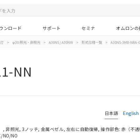
ウンロード
サポート
セミナ
オムロンの
示灯
>
φ30:照光・非照光
>
A30NS / A30NW
>
形式仕様一覧
>
A30NS-3MB-NRA-
11-NN
日本語
English
 非照光, 3ノッチ, 金属ベゼル, 左右に自動復帰, 操作部色: 赤（不透明）
/NO/NO