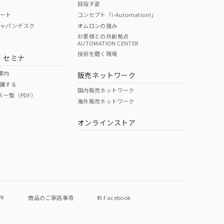
目指す姿
ポート
コンセプト「i-Automation!」
ジャパンデスク
オムロンの強み
お客様との共創拠点
AUTOMATION CENTER
DIBP
BBP
DEHP
環境保護
技術を磨く現場
・セミナ
使用期限
案内
販売ネットワーク
講する
O
O
O
e
国内販売ネットワーク
ス一覧（PDF）
海外販売ネットワーク
オンラインストア
状況ページへ
件
商品のご承諾事項
Facebook