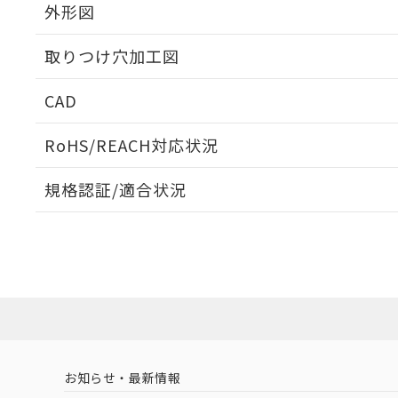
外形図
取りつけ穴加工図
CAD
ログイン/会員登録いただくと、CADデータをダウンロ
RoHS/REACH対応状況
規格認証/適合状況
EU RoHS
注意事項・凡例
A30NS-3MB-NRA-G211-NNについての規格認証/
営業員または販売店にお問い合わせください。
ダウンロードデータをご利用いただく前に、以下を必ずお読
対応状況
対応予定月
※1
※2
ソフトウェアの使用条件
対応済み
お知らせ・最新情報
中国 RoHS
注意事項・凡例