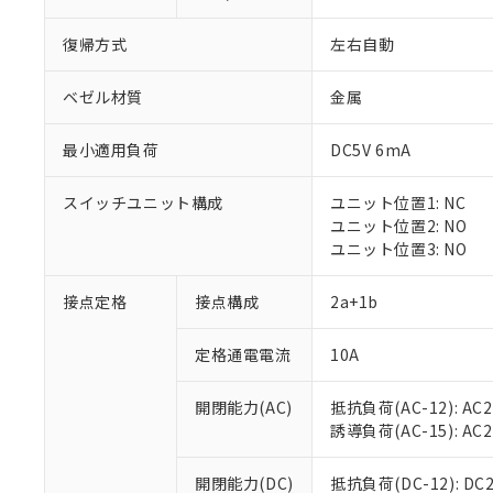
復帰方式
左右自動
ベゼル材質
金属
最小適用負荷
DC5V 6mA
※1 対応状況
スイッチユニット構成
ユニット位置1: NC
対応済み：EU
ユニット位置2: NO
対応予定：EU R
ユニット位置3: NO
対応予定なし：EU
調査・確認中：EU
ご利用条件
接点定格
接点構成
2a+1b
非該当品：ライセ
※1 中国RoHS
仕入先様の事情に
定格通電電流
10A
があります。
以下の条件をお読
「○」：最大均質
「×」：最大均質
本サービスは
当社は、これ
*EU RoHS指令（10物
開閉能力(AC)
抵抗負荷(AC-12): AC24
「－」：未確認で
鉛(Pb) 1000ppm以下、
くものです。
う）を輸出ま
誘導負荷(AC-15): AC24V
記
説明
六価クロム(Cr(Ⅵ)) 1
当社制御機器
などの必要な
フタル酸ビス(2-エチルヘ
号
*中国RoHS10物質の基準値 
ル（DBP） 1000ppm
在庫状況およ
当社は規制貨
Pb(鉛) :1000ppm、 Hg
開閉能力(DC)
抵抗負荷(DC-12): DC24
但し、RoHS指令で産