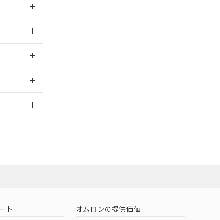
026/05/21
026/05/21
2026/7/29
担当オムロン
お問い合わせ
ート
オムロンの提供価値