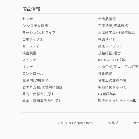
商品情報
中国 RoHS表
※1 ※2
センサ
新商品情報
FAシステム機器
在庫状況/標準価格
Pb
Hg
Cd
Cr(V
モーション/ドライブ
生産終了品/推奨代替品
ロボティクス
特設サイト
セーフティ
動画ライブラリ
検査装置
規格認証/適合
O
O
O
O
スイッチ
RoHS/REACH対応
リレー
カタログ/マニュアル訂正
コントロール
技術解説
"対応済み"や非含有の記載がされた商品であっても、流通
電源/周辺機器他
使用上の注意事項
非含有品が必要な際は、弊社営業部門もしくは販売店へお
省エネ支援/環境対策機器
製品に関するFAQ
目的・仕様から探す
FA用語辞典
改善・活用事例から探す
製品セキュリティへの取
OMRON Corporation
ヘルプ
サ