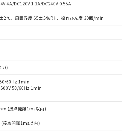
覧された時点での実際の在庫および標準価格とは異なる場合がある
1000ppm、 PBBs(ポリ臭化ビフェニル類) : 1000ppm、 PBDEs(ポリ臭化ジフェニルエーテル類
物質については閾値を超える意図的な使用がないことを確認しています。
V 4A/DC120V 1.1A/DC240V 0.55A
上の在庫あり
 1000ppm、 DIBP(フタル酸ジイソブチル) : 1000ppm、 BBP(フタル酸ブチルベンジル) :
品を、核兵器、ミサイル、化学兵器、生物兵器またはその他武器並
チルヘキシル)) : 1000ppm
況および標準価格はお客様のお取引先、またはお客様担当のオムロ
用いたしません。
0±2℃、周囲湿度 65±5%RH、操作ひん度 30回/min
ご相談ください。
は満たないが在庫あり
製品を第三者に販売する場合は、上記1、2および3の内容を当該第
機器販売店や当社販売拠点は「
販売ネットワーク
」をご確認くだ
販売先および販売に係わる関係者が違法に輸出するおそれがある場
用期限
び標準価格結果を当社の事前の承諾なく第三者に漏洩または開示し
え状況などにより、予定月が前後することがあります。
(最新の在庫状況については、お客様のお取引先、またはお客様担当
（10物質）のすべてが基準値以下であることを示します。
店・当社販売員にご確認ください)
能（部品リスト作成サービス）をご利用いただくには、I-Webメン
使用状況下において有害物質が外部に漏えいし、環境に深刻な影響を
あります。
機種、また在庫状況の情報を公開していない機種
ェブサイト上で当社にご登録された部品リストについて、当社およ
書ダウンロード
す。当社販売部門へお問い合わせください。
品・サービスに関するお客様との取引・商談に必要な範囲で利用す
合意する
キャンセル
メガ)
書をダウンロードすることができます。
利用者とは、
"個人情報の共同利用に関して"
の「1.共同利用者の
0/60Hz 1min
します。
10物質）の非含有証明書
0V 50/60Hz 1min
明書（当社基準）
日時点で非含有を証明するもので、過去に遡って非含有を証明するも
令のフタル酸エステル類４物質の対応では、対応完了までの期間は出
備考欄に対応日を記載しておりました。
5mm (接点開離1ms以内)
品への在庫切替を完了していることから、特段のことがない限り、20
す。
2
(接点開離1ms以内)