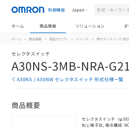
制御機器
Japan
ホーム
商品情報
ソリューション
ダ
ホーム
>
商品情報
>
商品カテゴリ
>
スイッチ
>
押ボタンスイッチ/表
セレクタスイッチ
A30NS-3MB-NRA-G2
A30NS / A30NW セレクタスイッチ 形式仕様一覧
商品概要
セレクタスイッチ（φ30）,
ねじ端子台, 接点構成: NC