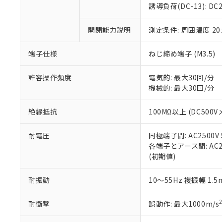
のであり、閲
ます。
Cr(Ⅵ)(六価クロム) : 
フタル酸エステル類の４
誘導負荷(DC-13): DC24
○
一定数以
DBP(フタル酸ジブチル) :
い。
当社は貴社製
DEHP(フタル酸ビス(2-エ
正式な納期状
置等に一切使
開閉能力説明
測定条件: 周囲温度 2
当社販売員に
※2 対応予定月
△
一定数に
当社は、貴社
オムロン制御
また当社は、
※2 環境保護使
在庫状況およ
部品在庫の切り替
たしません。
端子仕様
ねじ締め端子 (M3.5)
－
在庫なし
す。
「ｅ」：有害物質
機器販売
マイパーツ機
「10」：通常の
許容操作頻度
電気的: 最大30回/分
ている必要が
味します。
機械的: 最大30回/分
空
受注生産
お客様が当ウ
※3 非含有証明
「－」：未確認で
白
が、当社の製
絶縁抵抗
100MΩ以上 (DC500V
さい。
下記の非含有証明
※当社の共同
耐電圧
同極端子間: AC2500V 5
いる法人を指
EU RoHS指令（
各端子とアース間: AC250
51物質の非含有証
(初期値)
※本証明書は発行
また、RoHS指
混在することから
耐振動
10～55Hz 複振幅 1.
既に当社にて対応
り割愛しておりま
耐衝撃
誤動作: 最大1000m/s