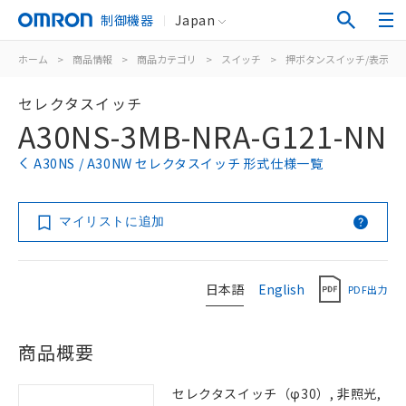
制御機器
Japan
ホーム
>
商品情報
>
商品カテゴリ
>
スイッチ
>
押ボタンスイッチ/表示灯
セレクタスイッチ
A30NS-3MB-NRA-G121-NN
A30NS / A30NW セレクタスイッチ 形式仕様一覧
マイリストに追加
日本語
English
PDF出力
商品概要
セレクタスイッチ（φ30）, 非照光,