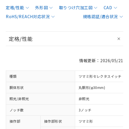
定格/性能
外形図
取りつけ穴加工図
CAD
RoHS/REACH対応状況
規格認証/適合状況
定格/性能
情報更新：2026/05/21
種類
ツマミ形セレクタスイッチ
胴体形状
丸胴形(φ30mm)
照光/非照光
非照光
ノッチ数
3ノッチ
操作部
操作部形状
ツマミ形