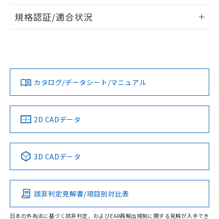
物質の対応では、対応完了までの期間は出
情報更新：2026/7/29
荷製品に未対応品が混在することから備考
規格認証/適合状況
欄に対応日を記載しておりました。
ログイン/会員登録
EU RoHS
注意事項・凡例
A30NS-3MB-NRA-G121-NNについての規格認証/適合状況に
既に当社にて対応品への在庫切替を完了
ついては、「カスタマーサポートセンタ お客様相談室」また
していることから、特段のことがない限
は貴社担当オムロン営業員または販売店にお問い合わせくだ
り、2022年1月12日より割愛しておりま
対応状況
対応予定月
※1
※2
さい。
す。
ダウンロードデータをご利用いただく前に、以下を必ずお読
みください。
カタログ/データシート/マニュアル
対応済み
ソフトウェアの使用条件
お問い合わせ
中国 RoHS
注意事項・凡例
2D CADデータ
中国 RoHS表
※1 ※2
3D CADデータ
Pb
Hg
Cd
Cr(VI)
該非判定見解書/項目別対比表
O
O
O
O
日本の外為法に基づく該非判定、およびEAR再輸出規制に関する見解が入手でき