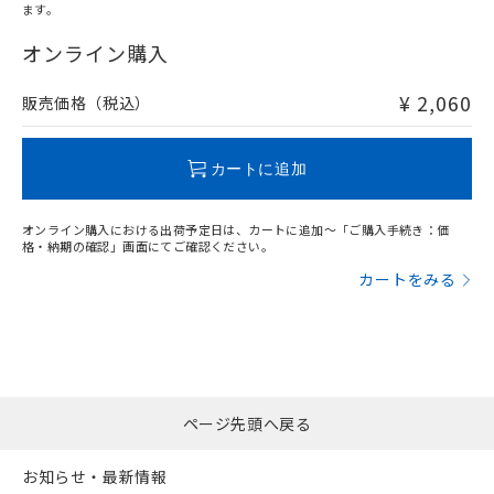
ます。
"対応済み"や非含有の記載がされた商品であっても、流通
在庫等で未対応品が混在する可能性があります。
オンライン購入
非含有品が必要な際は、弊社営業部門もしくは販売店へお
問い合わせください。
¥ 2,060
販売価格（税込）
この製品のRoHS/REACH対応状況ページへ
カートに追加
オンライン購入における出荷予定日は、カートに追加～「ご購入手続き：価
格・納期の確認」画面にてご確認ください。
カートをみる
ページ先頭へ戻る
お知らせ・最新情報