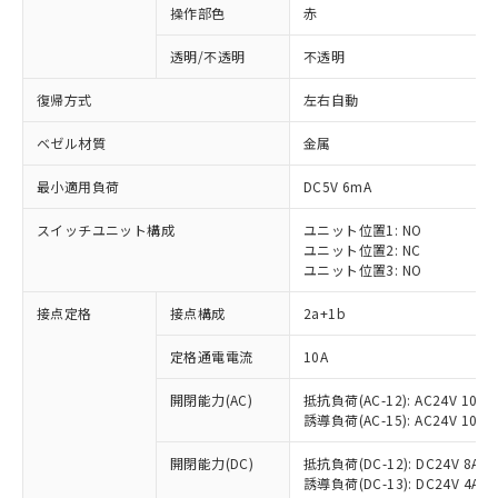
操作部色
赤
透明/不透明
不透明
復帰方式
左右自動
ベゼル材質
金属
最小適用負荷
DC5V 6mA
スイッチユニット構成
ユニット位置1: NO
ユニット位置2: NC
ユニット位置3: NO
接点定格
接点構成
2a+1b
※1 対応状況
定格通電電流
10A
対応済み：EU RoHS指令（10物質）の
開閉能力(AC)
抵抗負荷(AC-12): AC24V 10A/A
非含有に対応した製品が提供可能な商品で
誘導負荷(AC-15): AC24V 10A/AC
す。
対応予定：EU RoHS指令（10物質）の非含
開閉能力(DC)
抵抗負荷(DC-12): DC24V 8A/DC
ご利用条件
有に対応した製品に切り替える予定のある
誘導負荷(DC-13): DC24V 4A/DC
商品です。