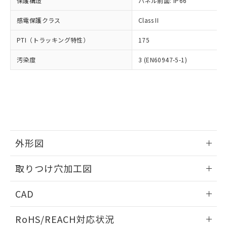
保護構造
パネル前面: IP66
オムロン制御機器販売店や当社販売拠
フタル酸エステル類の４物質については閾値を超える意
武器並びにこれらの製造装置等に一切
いては、お客様のお取引先、ま
図的な使用がないことを確認しています。
点は「
販売ネットワーク
」をご確認
※2 環境保護使用期限
使用いたしません。
感電保護クラス
Class II
たはお客様担当のオムロン制御
ください。
当社は、貴社製品を第三者に販売する
機器販売店・当社販売員にご確
在庫状況および標準価格結果を当社の
※2 対応予定月
「ｅ」：有害物質（10物質）のすべてが基
PTI（トラッキング特性）
175
場合は、上記1、2および3の内容を当
認ください)
事前の承諾なく第三者に漏洩または開
準値以下であることを示します。
該第三者に通知します。また当社は、
示しないようお願いします。
汚染度
3 (EN60947-5-1)
部品在庫の切り替え状況などにより、予定
「10」：通常の使用状況下において有害物
販売先および販売に係わる関係者が違
マイパーツ機能（部品リスト作成サー
空
受注生産機種、また在庫状況の
月が前後することがあります。
質が外部に漏えいし、環境に深刻な影響を
法に輸出するおそれがある場合は、取
ビス）をご利用いただくには、I-Web
白
情報を公開していない機種
及ぼさない年数を意味します。
り引きをいたしません。
メンバーズにご登録されている必要が
「－」：未確認です。当社販売部門へお問
あります。
い合わせください。
お客様が当ウェブサイト上で当社にご
※3 非含有証明書ダウンロード
登録された部品リストについて、当社
および当社の共同利用者が、当社の製
下記の非含有証明書をダウンロードするこ
品・サービスに関するお客様との取
外形図
とができます。
合意する
キャンセル
引・商談に必要な範囲で利用すること
をご了承ください。
情報更新：2026/05/21
取りつけ穴加工図
EU RoHS指令（10物質）の非含有証明書
※当社の共同利用者とは、
"個人情報
51物質の非含有証明書（当社基準）
の共同利用に関して"
の「1.共同利
情報更新：2026/05/21
※本証明書は発行日時点で非含有を証明す
CAD
用者の範囲」に記載されている法人を
るもので、過去に遡って非含有を証明する
指します。
ものではありません。
ログイン/会員登録いただくと、CADデータをダウンロー
RoHS/REACH対応状況
また、RoHS指令のフタル酸エステル類４
ドすることができます。