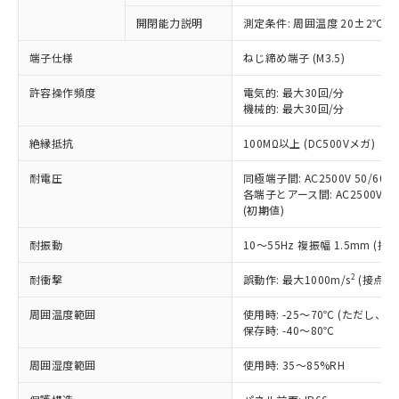
対応予定なし：EU RoHS指令（10物質）の
開閉能力説明
測定条件: 周囲温度 20±2℃、
以下の条件をお読みいただき、同意のうえ
非含有に非対応の商品で、対応品を出す予
ご利用ください。
定はありません。
端子仕様
ねじ締め端子 (M3.5)
調査・確認中：EU RoHS指令（10物質）の
本サービスは、当社制御機器事業取扱
※1 中国RoHS○×表
非含有の対応状況を調査中または確認中の
許容操作頻度
電気的: 最大30回/分
商品の当社在庫状況および標準価格
機械的: 最大30回/分
商品です。
(税抜)を提供させていただくもので
「○」：最大均質材料含有率が中国RoHSの
非該当品：ライセンス料など無形物で、有
す。
絶縁抵抗
100MΩ以上 (DC500Vメガ)
基準値以下であることを示します。
害物質有無と関係のない商品です。
当社制御機器事業取扱商品の中には、
「×」：最大均質材料含有率が中国RoHSの
仕入先様の事情により、非含有部品として
本サービスの対象外となる商品もある
耐電圧
同極端子間: AC2500V 50/60Hz
基準値を超えていることを示します。
いたものが、含有品と判明した場合などや
当社は、これら貴社製品のうち、外国
各端子とアース間: AC2500V 50/
ことをご了承ください。
「－」：未確認です。当社販売部門へお問
むを得ず変更することがあります。
為替および外国貿易法に定める商品
(初期値)
在庫状況および標準価格照会結果は、
い合わせください。
（以下｢規制貨物等」という）を輸出
記載している更新日時点での社内デー
*EU RoHS指令（10物質）：
耐振動
10～55Hz 複振幅 1.5mm (接
または国外への提供する場合は、日本
記
タに基づき作成されるものであり、閲
説明
鉛(Pb) 1000ppm以下、 水銀(Hg) 1000ppm以下、 カド
*中国RoHS10物質の基準値 (GB/T26572)：
国政府の輸出許可(または役務取引許
号
覧された時点での実際の在庫および標
ミウム(Cd) 100ppm以下、
Pb(鉛) :1000ppm、 Hg(水銀) : 1000ppm、 Cd(カドミウ
2
耐衝撃
誤動作: 最大1000m/s
(接点開
可)を取得するなどの必要な手続きを
六価クロム(Cr(Ⅵ)) 1000ppm以下、ポリ臭化ビフェニル
ム) : 100ppm、
準価格とは異なる場合があることをご
類(PBB) 1000ppm以下、ポリ臭化ジフェニルエーテル類
Cr(Ⅵ)(六価クロム) : 1000ppm、 PBBs(ポリ臭化ビフェ
とります。
了承ください。
(PBDE) 1000ppm以下、フタル酸ビス(2-エチルヘキシ
○
一定数以上の在庫あり
ニル類) : 1000ppm、 PBDEs(ポリ臭化ジフェニルエーテ
周囲温度範囲
使用時: -25～70℃ (ただし
当社は規制貨物を破棄する場合は、完
ル) (DEHP)(別名：DOP) 1000ppm以下、フタル酸ブチ
正式な納期状況および標準価格はお客
ル類) : 1000ppm、
保存時: -40～80℃
ルベンジル（BBP） 1000ppm以下、フタル酸ジブチル
全に破砕するなど、違法に輸出されな
DBP(フタル酸ジブチル) : 1000ppm、 DIBP(フタル酸ジ
様のお取引先、またはお客様担当のオ
（DBP） 1000ppm以下、フタル酸ジイソブチル
イソブチル) : 1000ppm、 BBP(フタル酸ブチルベンジ
△
一定数には満たないが在庫あり
いよう必要な手段を講じます。
ムロン制御機器販売店・当社販売員に
(DIBP) 1000ppm以下
周囲湿度範囲
使用時: 35～85%RH
ル) : 1000ppm、
当社は貴社製品を、核兵器、ミサイ
但し、RoHS指令で産業用監視および制御機器に対する
DEHP(フタル酸ビス(2-エチルヘキシル)) : 1000ppm
ご相談ください。
適用除外項目は除く。
ル、化学兵器、生物兵器またはその他
－
在庫なし(最新の在庫状況につ