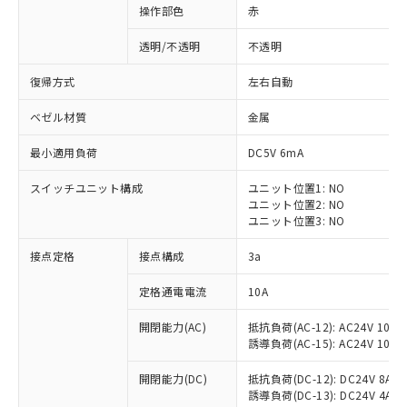
操作部色
赤
透明/不透明
不透明
復帰方式
左右自動
ベゼル材質
金属
最小適用負荷
DC5V 6mA
スイッチユニット構成
ユニット位置1: NO
ユニット位置2: NO
ユニット位置3: NO
接点定格
接点構成
3a
※1 対応状況
定格通電電流
10A
対応済み：EU RoHS指令（10物質）の
開閉能力(AC)
抵抗負荷(AC-12): AC24V 10A/A
非含有に対応した製品が提供可能な商品で
誘導負荷(AC-15): AC24V 10A/AC
す。
対応予定：EU RoHS指令（10物質）の非含
開閉能力(DC)
抵抗負荷(DC-12): DC24V 8A/DC
ご利用条件
有に対応した製品に切り替える予定のある
誘導負荷(DC-13): DC24V 4A/DC
商品です。