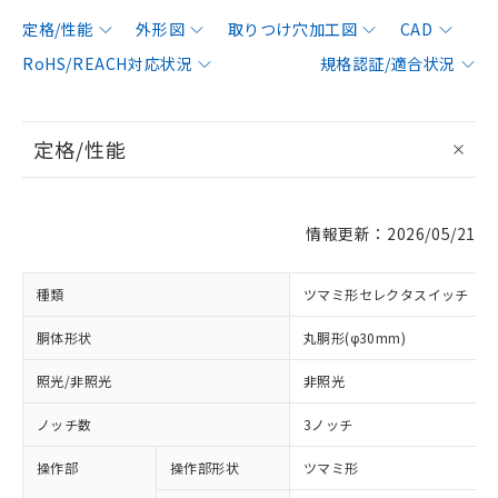
定格/性能
外形図
取りつけ穴加工図
CAD
RoHS/REACH対応状況
規格認証/適合状況
定格/性能
情報更新：2026/05/21
種類
ツマミ形セレクタスイッチ
胴体形状
丸胴形(φ30mm)
照光/非照光
非照光
ノッチ数
3ノッチ
操作部
操作部形状
ツマミ形