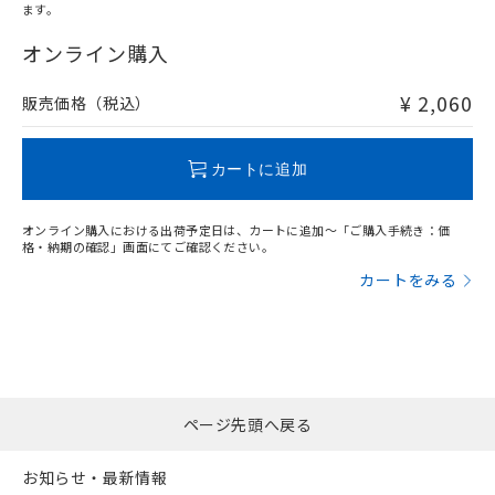
ます。
"対応済み"や非含有の記載がされた商品であっても、流通
在庫等で未対応品が混在する可能性があります。
オンライン購入
非含有品が必要な際は、弊社営業部門もしくは販売店へお
問い合わせください。
¥ 2,060
販売価格（税込）
この製品のRoHS/REACH対応状況ページへ
カートに追加
オンライン購入における出荷予定日は、カートに追加～「ご購入手続き：価
格・納期の確認」画面にてご確認ください。
カートをみる
ページ先頭へ戻る
お知らせ・最新情報