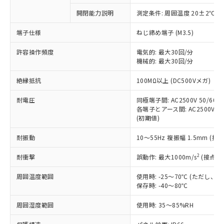
対応予定なし：EU RoHS指令（10物質）の
開閉能力説明
測定条件: 周囲温度 20±2℃、
以下の条件をお読みいただき、同意のうえ
非含有に非対応の商品で、対応品を出す予
ご利用ください。
定はありません。
端子仕様
ねじ締め端子 (M3.5)
調査・確認中：EU RoHS指令（10物質）の
本サービスは、当社制御機器事業取扱
※1 中国RoHS○×表
非含有の対応状況を調査中または確認中の
許容操作頻度
電気的: 最大30回/分
商品の当社在庫状況および標準価格
機械的: 最大30回/分
商品です。
(税抜)を提供させていただくもので
「○」：最大均質材料含有率が中国RoHSの
非該当品：ライセンス料など無形物で、有
す。
絶縁抵抗
100MΩ以上 (DC500Vメガ)
基準値以下であることを示します。
害物質有無と関係のない商品です。
当社制御機器事業取扱商品の中には、
「×」：最大均質材料含有率が中国RoHSの
仕入先様の事情により、非含有部品として
本サービスの対象外となる商品もある
耐電圧
同極端子間: AC2500V 50/60Hz
基準値を超えていることを示します。
いたものが、含有品と判明した場合などや
当社は、これら貴社製品のうち、外国
各端子とアース間: AC2500V 50/
ことをご了承ください。
「－」：未確認です。当社販売部門へお問
むを得ず変更することがあります。
為替および外国貿易法に定める商品
(初期値)
在庫状況および標準価格照会結果は、
い合わせください。
（以下｢規制貨物等」という）を輸出
記載している更新日時点での社内デー
*EU RoHS指令（10物質）：
耐振動
10～55Hz 複振幅 1.5mm (接
または国外への提供する場合は、日本
記
タに基づき作成されるものであり、閲
説明
鉛(Pb) 1000ppm以下、 水銀(Hg) 1000ppm以下、 カド
*中国RoHS10物質の基準値 (GB/T26572)：
国政府の輸出許可(または役務取引許
号
覧された時点での実際の在庫および標
ミウム(Cd) 100ppm以下、
Pb(鉛) :1000ppm、 Hg(水銀) : 1000ppm、 Cd(カドミウ
2
耐衝撃
誤動作: 最大1000m/s
(接点開
可)を取得するなどの必要な手続きを
六価クロム(Cr(Ⅵ)) 1000ppm以下、ポリ臭化ビフェニル
ム) : 100ppm、
準価格とは異なる場合があることをご
類(PBB) 1000ppm以下、ポリ臭化ジフェニルエーテル類
Cr(Ⅵ)(六価クロム) : 1000ppm、 PBBs(ポリ臭化ビフェ
とります。
了承ください。
(PBDE) 1000ppm以下、フタル酸ビス(2-エチルヘキシ
○
一定数以上の在庫あり
ニル類) : 1000ppm、 PBDEs(ポリ臭化ジフェニルエーテ
周囲温度範囲
使用時: -25～70℃ (ただし
当社は規制貨物を破棄する場合は、完
ル) (DEHP)(別名：DOP) 1000ppm以下、フタル酸ブチ
正式な納期状況および標準価格はお客
ル類) : 1000ppm、
保存時: -40～80℃
ルベンジル（BBP） 1000ppm以下、フタル酸ジブチル
全に破砕するなど、違法に輸出されな
DBP(フタル酸ジブチル) : 1000ppm、 DIBP(フタル酸ジ
様のお取引先、またはお客様担当のオ
（DBP） 1000ppm以下、フタル酸ジイソブチル
イソブチル) : 1000ppm、 BBP(フタル酸ブチルベンジ
△
一定数には満たないが在庫あり
いよう必要な手段を講じます。
ムロン制御機器販売店・当社販売員に
(DIBP) 1000ppm以下
周囲湿度範囲
使用時: 35～85%RH
ル) : 1000ppm、
当社は貴社製品を、核兵器、ミサイ
但し、RoHS指令で産業用監視および制御機器に対する
DEHP(フタル酸ビス(2-エチルヘキシル)) : 1000ppm
ご相談ください。
適用除外項目は除く。
ル、化学兵器、生物兵器またはその他
－
在庫なし(最新の在庫状況につ