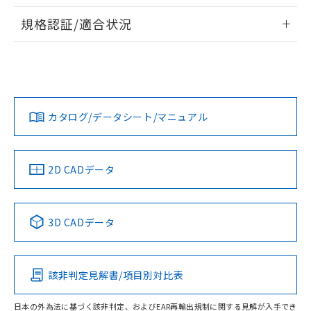
物質の対応では、対応完了までの期間は出
情報更新：2026/7/29
荷製品に未対応品が混在することから備考
規格認証/適合状況
欄に対応日を記載しておりました。
ログイン/会員登録
EU RoHS
注意事項・凡例
A30NS-3MB-NRA-G111-NNについての規格認証/適合状況に
既に当社にて対応品への在庫切替を完了
ついては、「カスタマーサポートセンタ お客様相談室」また
していることから、特段のことがない限
は貴社担当オムロン営業員または販売店にお問い合わせくだ
り、2022年1月12日より割愛しておりま
対応状況
対応予定月
※1
※2
さい。
す。
ダウンロードデータをご利用いただく前に、以下を必ずお読
みください。
カタログ/データシート/マニュアル
対応済み
ソフトウェアの使用条件
お問い合わせ
中国 RoHS
注意事項・凡例
2D CADデータ
中国 RoHS表
※1 ※2
3D CADデータ
Pb
Hg
Cd
Cr(VI)
該非判定見解書/項目別対比表
O
O
O
O
日本の外為法に基づく該非判定、およびEAR再輸出規制に関する見解が入手でき