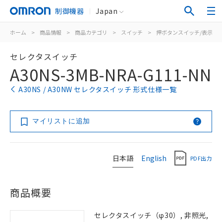
制御機器
Japan
ホーム
>
商品情報
>
商品カテゴリ
>
スイッチ
>
押ボタンスイッチ/表示灯
セレクタスイッチ
A30NS-3MB-NRA-G111-NN
A30NS / A30NW セレクタスイッチ 形式仕様一覧
マイリストに追加
日本語
English
PDF出力
商品概要
セレクタスイッチ（φ30）, 非照光,