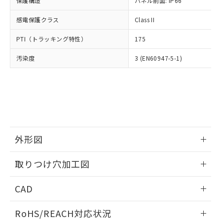
保護構造
パネル前面: IP66
オムロン制御機器販売店や当社販売拠
フタル酸エステル類の４物質については閾値を超える意
武器並びにこれらの製造装置等に一切
いては、お客様のお取引先、ま
図的な使用がないことを確認しています。
点は「
販売ネットワーク
」をご確認
※2 環境保護使用期限
使用いたしません。
感電保護クラス
Class II
たはお客様担当のオムロン制御
ください。
当社は、貴社製品を第三者に販売する
機器販売店・当社販売員にご確
在庫状況および標準価格結果を当社の
※2 対応予定月
「ｅ」：有害物質（10物質）のすべてが基
PTI（トラッキング特性）
175
場合は、上記1、2および3の内容を当
認ください)
事前の承諾なく第三者に漏洩または開
準値以下であることを示します。
該第三者に通知します。また当社は、
示しないようお願いします。
汚染度
3 (EN60947-5-1)
部品在庫の切り替え状況などにより、予定
「10」：通常の使用状況下において有害物
販売先および販売に係わる関係者が違
マイパーツ機能（部品リスト作成サー
空
受注生産機種、また在庫状況の
月が前後することがあります。
質が外部に漏えいし、環境に深刻な影響を
法に輸出するおそれがある場合は、取
ビス）をご利用いただくには、I-Web
白
情報を公開していない機種
及ぼさない年数を意味します。
り引きをいたしません。
メンバーズにご登録されている必要が
「－」：未確認です。当社販売部門へお問
あります。
い合わせください。
お客様が当ウェブサイト上で当社にご
※3 非含有証明書ダウンロード
登録された部品リストについて、当社
および当社の共同利用者が、当社の製
下記の非含有証明書をダウンロードするこ
品・サービスに関するお客様との取
外形図
とができます。
合意する
キャンセル
引・商談に必要な範囲で利用すること
をご了承ください。
情報更新：2026/05/21
取りつけ穴加工図
EU RoHS指令（10物質）の非含有証明書
※当社の共同利用者とは、
"個人情報
51物質の非含有証明書（当社基準）
の共同利用に関して"
の「1.共同利
情報更新：2026/05/21
※本証明書は発行日時点で非含有を証明す
CAD
用者の範囲」に記載されている法人を
るもので、過去に遡って非含有を証明する
指します。
ものではありません。
ログイン/会員登録いただくと、CADデータをダウンロー
RoHS/REACH対応状況
また、RoHS指令のフタル酸エステル類４
ドすることができます。