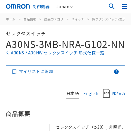
制御機器
Japan
ホーム
>
商品情報
>
商品カテゴリ
>
スイッチ
>
押ボタンスイッチ/表示灯
セレクタスイッチ
A30NS-3MB-NRA-G102-NN
A30NS / A30NW セレクタスイッチ 形式仕様一覧
マイリストに追加
日本語
English
PDF出力
商品概要
セレクタスイッチ（φ30）, 非照光,