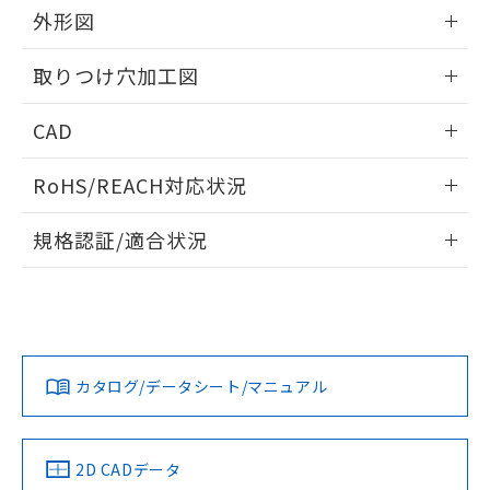
の共同利用に関して"
の「1.共同利
外形図
※本証明書は発行日時点で非含有を証明す
用者の範囲」に記載されている法人を
るもので、過去に遡って非含有を証明する
指します。
情報更新：2026/05/21
ものではありません。
取りつけ穴加工図
また、RoHS指令のフタル酸エステル類４
物質の対応では、対応完了までの期間は出
情報更新：2026/05/21
CAD
荷製品に未対応品が混在することから備考
欄に対応日を記載しておりました。
ログイン/会員登録いただくと、CADデータをダウンロー
既に当社にて対応品への在庫切替を完了
RoHS/REACH対応状況
ドすることができます。
していることから、特段のことがない限
情報更新：2026/7/29
り、2022年1月12日より割愛しておりま
規格認証/適合状況
す。
ログイン/会員登録
EU RoHS
注意事項・凡例
A30NS-3MB-NRA-G102-NNについての規格認証/適合状況に
ついては、「カスタマーサポートセンタ お客様相談室」また
は貴社担当オムロン営業員または販売店にお問い合わせくだ
対応状況
対応予定月
※1
※2
さい。
ダウンロードデータをご利用いただく前に、以下を必ずお読
みください。
カタログ/データシート/マニュアル
対応済み
ソフトウェアの使用条件
お問い合わせ
中国 RoHS
注意事項・凡例
2D CADデータ