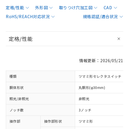
定格/性能
外形図
取りつけ穴加工図
CAD
RoHS/REACH対応状況
規格認証/適合状況
定格/性能
情報更新：2026/05/21
種類
ツマミ形セレクタスイッチ
胴体形状
丸胴形(φ30mm)
照光/非照光
非照光
ノッチ数
3ノッチ
操作部
操作部形状
ツマミ形