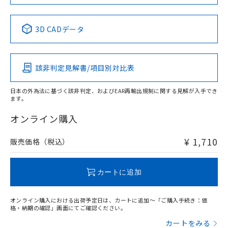
中国 RoHS表
※1 ※2
3D CADデータ
Pb
Hg
Cd
Cr(VI)
該非判定見解書/項目別対比表
O
O
O
O
日本の外為法に基づく該非判定、およびEAR再輸出規制に関する見解が入手でき
ます。
"対応済み"や非含有の記載がされた商品であっても、流通
在庫等で未対応品が混在する可能性があります。
オンライン購入
非含有品が必要な際は、弊社営業部門もしくは販売店へお
問い合わせください。
¥ 1,710
販売価格（税込）
この製品のRoHS/REACH対応状況ページへ
カートに追加
オンライン購入における出荷予定日は、カートに追加～「ご購入手続き：価
格・納期の確認」画面にてご確認ください。
カートをみる