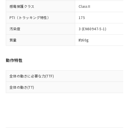
当社は規制貨物を破棄する場合は、完
ル) (DEHP)(別名：DOP) 1000ppm以下、フタル酸ブチ
正式な納期状況および標準価格はお客
ル類) : 1000ppm、
感電保護クラス
Class II
ルベンジル（BBP） 1000ppm以下、フタル酸ジブチル
全に破砕するなど、違法に輸出されな
DBP(フタル酸ジブチル) : 1000ppm、 DIBP(フタル酸ジ
様のお取引先、またはお客様担当のオ
（DBP） 1000ppm以下、フタル酸ジイソブチル
イソブチル) : 1000ppm、 BBP(フタル酸ブチルベンジ
△
一定数には満たないが在庫あり
いよう必要な手段を講じます。
ムロン制御機器販売店・当社販売員に
(DIBP) 1000ppm以下
ル) : 1000ppm、
PTI（トラッキング特性）
175
当社は貴社製品を、核兵器、ミサイ
但し、RoHS指令で産業用監視および制御機器に対する
DEHP(フタル酸ビス(2-エチルヘキシル)) : 1000ppm
ご相談ください。
適用除外項目は除く。
ル、化学兵器、生物兵器またはその他
－
在庫なし(最新の在庫状況につ
オムロン制御機器販売店や当社販売拠
フタル酸エステル類の４物質については閾値を超える意
汚染度
3 (EN60947-5-1)
武器並びにこれらの製造装置等に一切
いては、お客様のお取引先、ま
図的な使用がないことを確認しています。
点は「
販売ネットワーク
」をご確認
※2 環境保護使用期限
使用いたしません。
たはお客様担当のオムロン制御
ください。
質量
約60g
当社は、貴社製品を第三者に販売する
機器販売店・当社販売員にご確
在庫状況および標準価格結果を当社の
※2 対応予定月
「ｅ」：有害物質（10物質）のすべてが基
場合は、上記1、2および3の内容を当
認ください)
事前の承諾なく第三者に漏洩または開
準値以下であることを示します。
該第三者に通知します。また当社は、
示しないようお願いします。
動作特性
部品在庫の切り替え状況などにより、予定
「10」：通常の使用状況下において有害物
販売先および販売に係わる関係者が違
マイパーツ機能（部品リスト作成サー
空
受注生産機種、また在庫状況の
月が前後することがあります。
質が外部に漏えいし、環境に深刻な影響を
法に輸出するおそれがある場合は、取
ビス）をご利用いただくには、I-Web
白
情報を公開していない機種
及ぼさない年数を意味します。
り引きをいたしません。
メンバーズにご登録されている必要が
全体の動きに必要な力(TTF)
「－」：未確認です。当社販売部門へお問
あります。
い合わせください。
全体の動き(TT)
お客様が当ウェブサイト上で当社にご
※3 非含有証明書ダウンロード
登録された部品リストについて、当社
および当社の共同利用者が、当社の製
下記の非含有証明書をダウンロードするこ
品・サービスに関するお客様との取
とができます。
合意する
キャンセル
引・商談に必要な範囲で利用すること
をご了承ください。
EU RoHS指令（10物質）の非含有証明書
※当社の共同利用者とは、
"個人情報
51物質の非含有証明書（当社基準）