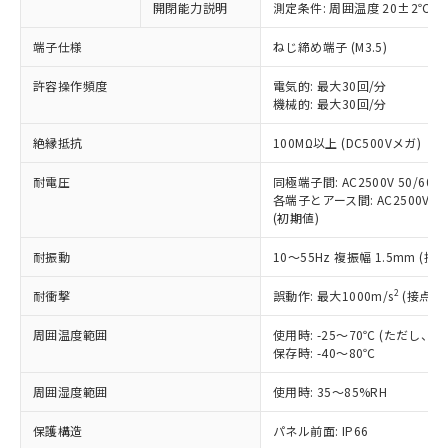
非含有に対応した製品が提供可能な商品で
開閉能力説明
測定条件: 周囲温度 20±2℃、
す。
端子仕様
ねじ締め端子 (M3.5)
対応予定：EU RoHS指令（10物質）の非含
ご利用条件
有に対応した製品に切り替える予定のある
許容操作頻度
電気的: 最大30回/分
商品です。
機械的: 最大30回/分
対応予定なし：EU RoHS指令（10物質）の
以下の条件をお読みいただき、同意のうえ
非含有に非対応の商品で、対応品を出す予
絶縁抵抗
100MΩ以上 (DC500Vメガ)
ご利用ください。
定はありません。
調査・確認中：EU RoHS指令（10物質）の
耐電圧
同極端子間: AC2500V 50/60Hz
本サービスは、当社制御機器事業取扱
※1 中国RoHS○×表
非含有の対応状況を調査中または確認中の
各端子とアース間: AC2500V 50/
商品の当社在庫状況および標準価格
商品です。
(初期値)
(税抜)を提供させていただくもので
「○」：最大均質材料含有率が中国RoHSの
非該当品：ライセンス料など無形物で、有
す。
基準値以下であることを示します。
耐振動
10～55Hz 複振幅 1.5mm (接
害物質有無と関係のない商品です。
当社制御機器事業取扱商品の中には、
「×」：最大均質材料含有率が中国RoHSの
仕入先様の事情により、非含有部品として
本サービスの対象外となる商品もある
2
耐衝撃
誤動作: 最大1000m/s
(接点開
基準値を超えていることを示します。
いたものが、含有品と判明した場合などや
当社は、これら貴社製品のうち、外国
ことをご了承ください。
「－」：未確認です。当社販売部門へお問
むを得ず変更することがあります。
為替および外国貿易法に定める商品
在庫状況および標準価格照会結果は、
周囲温度範囲
使用時: -25～70℃ (ただし
い合わせください。
（以下｢規制貨物等」という）を輸出
記載している更新日時点での社内デー
保存時: -40～80℃
*EU RoHS指令（10物質）：
または国外への提供する場合は、日本
記
タに基づき作成されるものであり、閲
説明
鉛(Pb) 1000ppm以下、 水銀(Hg) 1000ppm以下、 カド
*中国RoHS10物質の基準値 (GB/T26572)：
国政府の輸出許可(または役務取引許
周囲湿度範囲
使用時: 35～85%RH
号
覧された時点での実際の在庫および標
ミウム(Cd) 100ppm以下、
Pb(鉛) :1000ppm、 Hg(水銀) : 1000ppm、 Cd(カドミウ
可)を取得するなどの必要な手続きを
六価クロム(Cr(Ⅵ)) 1000ppm以下、ポリ臭化ビフェニル
ム) : 100ppm、
準価格とは異なる場合があることをご
類(PBB) 1000ppm以下、ポリ臭化ジフェニルエーテル類
Cr(Ⅵ)(六価クロム) : 1000ppm、 PBBs(ポリ臭化ビフェ
保護構造
とります。
パネル前面: IP66
了承ください。
(PBDE) 1000ppm以下、フタル酸ビス(2-エチルヘキシ
○
一定数以上の在庫あり
ニル類) : 1000ppm、 PBDEs(ポリ臭化ジフェニルエーテ