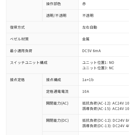
操作部色
赤
透明/不透明
不透明
復帰方式
左右自動
ベゼル材質
金属
最小適用負荷
DC5V 6mA
スイッチユニット構成
ユニット位置1: NO
ユニット位置3: NC
接点定格
接点構成
1a+1b
定格通電電流
10A
開閉能力(AC)
抵抗負荷(AC-12): AC24V 10A/A
誘導負荷(AC-15): AC24V 10A/AC
※1 対応状況
開閉能力(DC)
抵抗負荷(DC-12): DC24V 8A/DC
誘導負荷(DC-13): DC24V 4A/DC
対応済み：EU RoHS指令（10物質）の