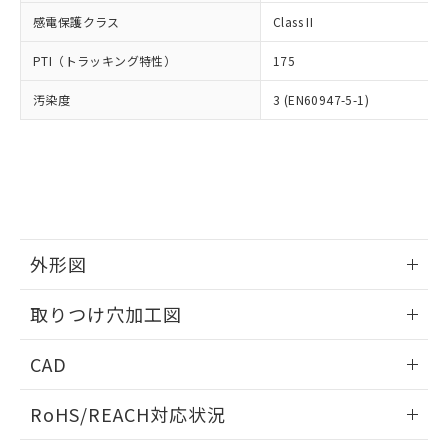
武器並びにこれらの製造装置等に一切
いては、お客様のお取引先、ま
図的な使用がないことを確認しています。
点は「
販売ネットワーク
」をご確認
感電保護クラス
Class II
※2 環境保護使用期限
使用いたしません。
たはお客様担当のオムロン制御
ください。
当社は、貴社製品を第三者に販売する
機器販売店・当社販売員にご確
在庫状況および標準価格結果を当社の
PTI（トラッキング特性）
175
※2 対応予定月
「ｅ」：有害物質（10物質）のすべてが基
場合は、上記1、2および3の内容を当
認ください)
事前の承諾なく第三者に漏洩または開
準値以下であることを示します。
該第三者に通知します。また当社は、
示しないようお願いします。
汚染度
3 (EN60947-5-1)
部品在庫の切り替え状況などにより、予定
「10」：通常の使用状況下において有害物
販売先および販売に係わる関係者が違
マイパーツ機能（部品リスト作成サー
空
受注生産機種、また在庫状況の
月が前後することがあります。
質が外部に漏えいし、環境に深刻な影響を
法に輸出するおそれがある場合は、取
ビス）をご利用いただくには、I-Web
白
情報を公開していない機種
及ぼさない年数を意味します。
り引きをいたしません。
メンバーズにご登録されている必要が
「－」：未確認です。当社販売部門へお問
あります。
い合わせください。
お客様が当ウェブサイト上で当社にご
※3 非含有証明書ダウンロード
登録された部品リストについて、当社
および当社の共同利用者が、当社の製
下記の非含有証明書をダウンロードするこ
外形図
品・サービスに関するお客様との取
とができます。
合意する
キャンセル
引・商談に必要な範囲で利用すること
情報更新：2026/05/21
をご了承ください。
取りつけ穴加工図
EU RoHS指令（10物質）の非含有証明書
※当社の共同利用者とは、
"個人情報
51物質の非含有証明書（当社基準）
情報更新：2026/05/21
の共同利用に関して"
の「1.共同利
CAD
※本証明書は発行日時点で非含有を証明す
用者の範囲」に記載されている法人を
るもので、過去に遡って非含有を証明する
指します。
ログイン/会員登録いただくと、CADデータをダウンロー
ものではありません。
RoHS/REACH対応状況
ドすることができます。
また、RoHS指令のフタル酸エステル類４
物質の対応では、対応完了までの期間は出