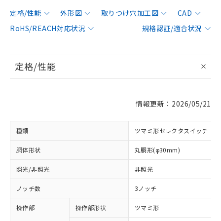
定格/性能
外形図
取りつけ穴加工図
CAD
RoHS/REACH対応状況
規格認証/適合状況
定格/性能
情報更新：2026/05/21
種類
ツマミ形セレクタスイッチ
胴体形状
丸胴形(φ30mm)
照光/非照光
非照光
ノッチ数
3ノッチ
操作部
操作部形状
ツマミ形