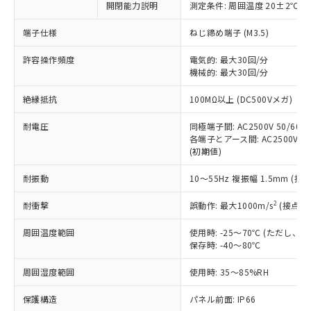
開閉能力説明
測定条件: 周囲温度 20±2℃、
対応予定なし：EU RoHS指令（10物質）の
以下の条件をお読みいただき、同意のうえ
非含有に非対応の商品で、対応品を出す予
ご利用ください。
端子仕様
ねじ締め端子 (M3.5)
定はありません。
調査・確認中：EU RoHS指令（10物質）の
本サービスは、当社制御機器事業取扱
許容操作頻度
電気的: 最大30回/分
※1 中国RoHS○×表
非含有の対応状況を調査中または確認中の
機械的: 最大30回/分
商品の当社在庫状況および標準価格
商品です。
(税抜)を提供させていただくもので
「○」：最大均質材料含有率が中国RoHSの
非該当品：ライセンス料など無形物で、有
絶縁抵抗
100MΩ以上 (DC500Vメガ)
す。
基準値以下であることを示します。
害物質有無と関係のない商品です。
当社制御機器事業取扱商品の中には、
「×」：最大均質材料含有率が中国RoHSの
仕入先様の事情により、非含有部品として
耐電圧
同極端子間: AC2500V 50/60Hz
本サービスの対象外となる商品もある
基準値を超えていることを示します。
いたものが、含有品と判明した場合などや
各端子とアース間: AC2500V 50/
当社は、これら貴社製品のうち、外国
ことをご了承ください。
「－」：未確認です。当社販売部門へお問
(初期値)
むを得ず変更することがあります。
為替および外国貿易法に定める商品
在庫状況および標準価格照会結果は、
い合わせください。
（以下｢規制貨物等」という）を輸出
記載している更新日時点での社内デー
耐振動
10～55Hz 複振幅 1.5mm (接
*EU RoHS指令（10物質）：
または国外への提供する場合は、日本
記
タに基づき作成されるものであり、閲
説明
鉛(Pb) 1000ppm以下、 水銀(Hg) 1000ppm以下、 カド
*中国RoHS10物質の基準値 (GB/T26572)：
国政府の輸出許可(または役務取引許
号
覧された時点での実際の在庫および標
ミウム(Cd) 100ppm以下、
2
耐衝撃
誤動作: 最大1000m/s
(接点開
Pb(鉛) :1000ppm、 Hg(水銀) : 1000ppm、 Cd(カドミウ
可)を取得するなどの必要な手続きを
六価クロム(Cr(Ⅵ)) 1000ppm以下、ポリ臭化ビフェニル
ム) : 100ppm、
準価格とは異なる場合があることをご
類(PBB) 1000ppm以下、ポリ臭化ジフェニルエーテル類
Cr(Ⅵ)(六価クロム) : 1000ppm、 PBBs(ポリ臭化ビフェ
とります。
周囲温度範囲
使用時: -25～70℃ (ただし
了承ください。
(PBDE) 1000ppm以下、フタル酸ビス(2-エチルヘキシ
○
一定数以上の在庫あり
ニル類) : 1000ppm、 PBDEs(ポリ臭化ジフェニルエーテ
当社は規制貨物を破棄する場合は、完
保存時: -40～80℃
ル) (DEHP)(別名：DOP) 1000ppm以下、フタル酸ブチ
正式な納期状況および標準価格はお客
ル類) : 1000ppm、
ルベンジル（BBP） 1000ppm以下、フタル酸ジブチル
全に破砕するなど、違法に輸出されな
DBP(フタル酸ジブチル) : 1000ppm、 DIBP(フタル酸ジ
様のお取引先、またはお客様担当のオ
（DBP） 1000ppm以下、フタル酸ジイソブチル
イソブチル) : 1000ppm、 BBP(フタル酸ブチルベンジ
△
一定数には満たないが在庫あり
周囲湿度範囲
使用時: 35～85%RH
いよう必要な手段を講じます。
ムロン制御機器販売店・当社販売員に
(DIBP) 1000ppm以下
ル) : 1000ppm、
当社は貴社製品を、核兵器、ミサイ
但し、RoHS指令で産業用監視および制御機器に対する
DEHP(フタル酸ビス(2-エチルヘキシル)) : 1000ppm
ご相談ください。
適用除外項目は除く。
保護構造
パネル前面: IP66
ル、化学兵器、生物兵器またはその他
－
在庫なし(最新の在庫状況につ
オムロン制御機器販売店や当社販売拠
フタル酸エステル類の４物質については閾値を超える意