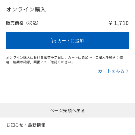
"対応済み"や非含有の記載がされた商品であっても、流通
在庫等で未対応品が混在する可能性があります。
オンライン購入
非含有品が必要な際は、弊社営業部門もしくは販売店へお
問い合わせください。
¥ 1,710
販売価格（税込）
この製品のRoHS/REACH対応状況ページへ
カートに追加
オンライン購入における出荷予定日は、カートに追加～「ご購入手続き：価
格・納期の確認」画面にてご確認ください。
カートをみる
ページ先頭へ戻る
お知らせ・最新情報