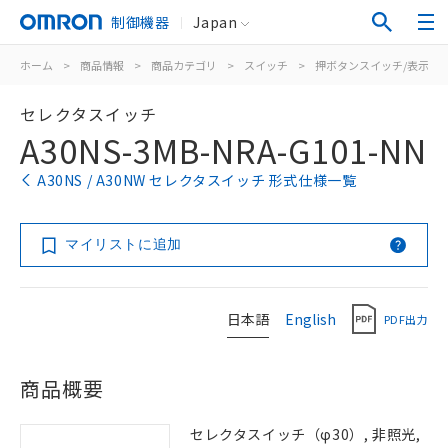
制御機器
Japan
ホーム
>
商品情報
>
商品カテゴリ
>
スイッチ
>
押ボタンスイッチ/表示灯
セレクタスイッチ
A30NS-3MB-NRA-G101-NN
A30NS / A30NW セレクタスイッチ 形式仕様一覧
マイリストに追加
日本語
English
PDF出力
商品概要
セレクタスイッチ（φ30）, 非照光,