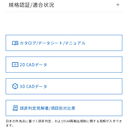
情報更新：2026/7/29
規格認証/適合状況
荷製品に未対応品が混在することから備考
欄に対応日を記載しておりました。
ログイン/会員登録
EU RoHS
注意事項・凡例
A30NS-3MB-NRA-G101-NNについての規格認証/適合状況に
既に当社にて対応品への在庫切替を完了
ついては、「カスタマーサポートセンタ お客様相談室」また
していることから、特段のことがない限
は貴社担当オムロン営業員または販売店にお問い合わせくだ
り、2022年1月12日より割愛しておりま
対応状況
対応予定月
※1
※2
さい。
ダウンロードデータをご利用いただく前に、以下を必ずお読
す。
みください。
カタログ/データシート/マニュアル
対応済み
ソフトウェアの使用条件
お問い合わせ
中国 RoHS
注意事項・凡例
2D CADデータ
中国 RoHS表
※1 ※2
3D CADデータ
Pb
Hg
Cd
Cr(VI)
該非判定見解書/項目別対比表
O
O
O
O
日本の外為法に基づく該非判定、およびEAR再輸出規制に関する見解が入手でき
ます。