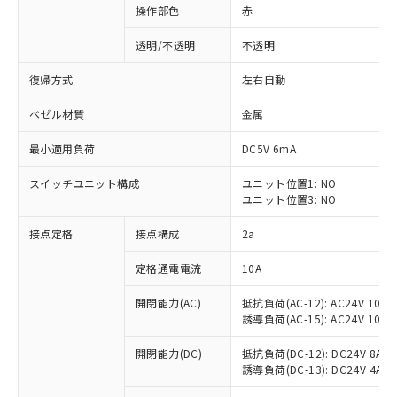
操作部色
赤
透明/不透明
不透明
復帰方式
左右自動
ベゼル材質
金属
最小適用負荷
DC5V 6mA
スイッチユニット構成
ユニット位置1: NO
ユニット位置3: NO
接点定格
接点構成
2a
※1 対応状況
定格通電電流
10A
対応済み：EU RoHS指令（10物質）の
開閉能力(AC)
抵抗負荷(AC-12): AC24V 10A/A
非含有に対応した製品が提供可能な商品で
誘導負荷(AC-15): AC24V 10A/AC
す。
対応予定：EU RoHS指令（10物質）の非含
開閉能力(DC)
抵抗負荷(DC-12): DC24V 8A/DC
ご利用条件
有に対応した製品に切り替える予定のある
誘導負荷(DC-13): DC24V 4A/DC
商品です。