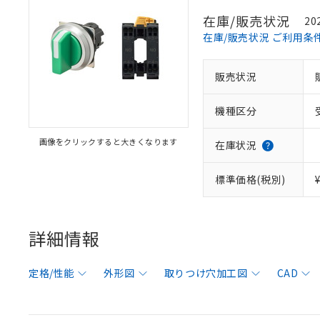
在庫/販売状況
20
在庫/販売状況 ご利用条
販売状況
機種区分
画像をクリックすると大きくなります
在庫状況
標準価格(税別)
詳細情報
定格/性能
外形図
取りつけ穴加工図
CAD