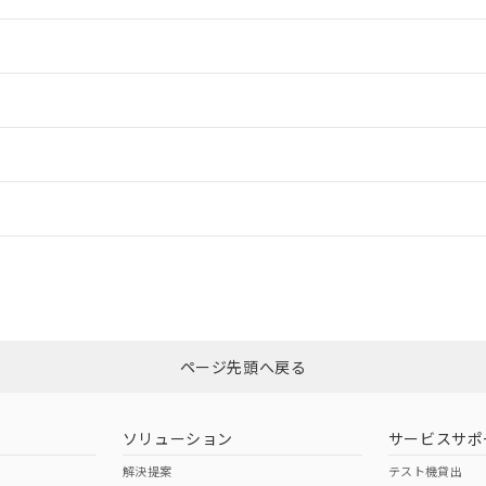
情報更新：2
情報更新：2
ードすることができます。
情報更新：
ログイン/会員登録
合状況については、「カスタマーサポートセンタ お客様相談室」または貴社
みください。
非含有証明書
※3
ページ先頭へ戻る
ダウンロードはこちら
ソリューション
サービスサポ
解決提案
テスト機貸出