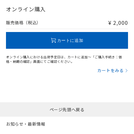
"対応済み"や非含有の記載がされた商品であっても、流通
在庫等で未対応品が混在する可能性があります。
オンライン購入
非含有品が必要な際は、弊社営業部門もしくは販売店へお
問い合わせください。
¥ 2,000
販売価格（税込）
この製品のRoHS/REACH対応状況ページへ
カートに追加
オンライン購入における出荷予定日は、カートに追加～「ご購入手続き：価
格・納期の確認」画面にてご確認ください。
カートをみる
ページ先頭へ戻る
お知らせ・最新情報