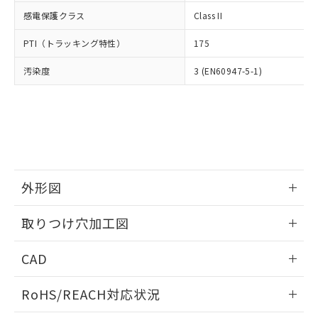
武器並びにこれらの製造装置等に一切
いては、お客様のお取引先、ま
図的な使用がないことを確認しています。
点は「
販売ネットワーク
」をご確認
感電保護クラス
Class II
※2 環境保護使用期限
使用いたしません。
たはお客様担当のオムロン制御
ください。
当社は、貴社製品を第三者に販売する
機器販売店・当社販売員にご確
在庫状況および標準価格結果を当社の
PTI（トラッキング特性）
175
※2 対応予定月
「ｅ」：有害物質（10物質）のすべてが基
場合は、上記1、2および3の内容を当
認ください)
事前の承諾なく第三者に漏洩または開
準値以下であることを示します。
該第三者に通知します。また当社は、
示しないようお願いします。
汚染度
3 (EN60947-5-1)
部品在庫の切り替え状況などにより、予定
「10」：通常の使用状況下において有害物
販売先および販売に係わる関係者が違
マイパーツ機能（部品リスト作成サー
空
受注生産機種、また在庫状況の
月が前後することがあります。
質が外部に漏えいし、環境に深刻な影響を
法に輸出するおそれがある場合は、取
ビス）をご利用いただくには、I-Web
白
情報を公開していない機種
及ぼさない年数を意味します。
り引きをいたしません。
メンバーズにご登録されている必要が
「－」：未確認です。当社販売部門へお問
あります。
い合わせください。
お客様が当ウェブサイト上で当社にご
※3 非含有証明書ダウンロード
登録された部品リストについて、当社
および当社の共同利用者が、当社の製
下記の非含有証明書をダウンロードするこ
外形図
品・サービスに関するお客様との取
とができます。
合意する
キャンセル
引・商談に必要な範囲で利用すること
情報更新：2026/05/21
をご了承ください。
取りつけ穴加工図
EU RoHS指令（10物質）の非含有証明書
※当社の共同利用者とは、
"個人情報
51物質の非含有証明書（当社基準）
情報更新：2026/05/21
の共同利用に関して"
の「1.共同利
CAD
※本証明書は発行日時点で非含有を証明す
用者の範囲」に記載されている法人を
るもので、過去に遡って非含有を証明する
指します。
ログイン/会員登録いただくと、CADデータをダウンロー
ものではありません。
RoHS/REACH対応状況
ドすることができます。
また、RoHS指令のフタル酸エステル類４
物質の対応では、対応完了までの期間は出