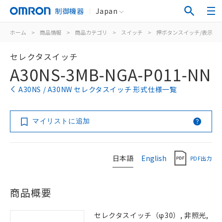
制御機器
Japan
ホーム
>
商品情報
>
商品カテゴリ
>
スイッチ
>
押ボタンスイッチ/表示灯
セレクタスイッチ
A30NS-3MB-NGA-P011-NN
A30NS / A30NW セレクタスイッチ 形式仕様一覧
マイリストに追加
日本語
English
PDF出力
商品概要
セレクタスイッチ（φ30）, 非照光,