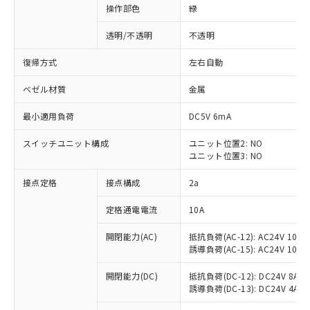
操作部色
緑
透明/不透明
不透明
復帰方式
左右自動
ベゼル材質
金属
最小適用負荷
DC5V 6mA
スイッチユニット構成
ユニット位置2: NO
ユニット位置3: NO
接点定格
接点構成
2a
※1 対応状況
定格通電電流
10A
対応済み：EU RoHS指令（10物質）の
開閉能力(AC)
抵抗負荷(AC-12): AC24V 10A/A
非含有に対応した製品が提供可能な商品で
誘導負荷(AC-15): AC24V 10A/AC
す。
対応予定：EU RoHS指令（10物質）の非含
開閉能力(DC)
抵抗負荷(DC-12): DC24V 8A/DC
ご利用条件
有に対応した製品に切り替える予定のある
誘導負荷(DC-13): DC24V 4A/DC
商品です。