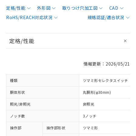
定格/性能
外形図
取りつけ穴加工図
CAD
RoHS/REACH対応状況
規格認証/適合状況
定格/性能
情報更新：2026/05/21
種類
ツマミ形セレクタスイッチ
胴体形状
丸胴形(φ30mm)
照光/非照光
非照光
ノッチ数
3ノッチ
操作部
操作部形状
ツマミ形