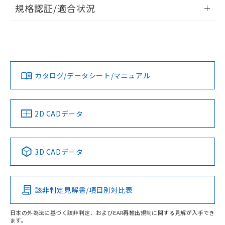
情報更新：2026/7/29
規格認証/適合状況
荷製品に未対応品が混在することから備考
欄に対応日を記載しておりました。
ログイン/会員登録
EU RoHS
注意事項・凡例
A30NS-3MB-NGA-P011-NNについての規格認証/適合状況に
既に当社にて対応品への在庫切替を完了
ついては、「カスタマーサポートセンタ お客様相談室」また
していることから、特段のことがない限
は貴社担当オムロン営業員または販売店にお問い合わせくだ
り、2022年1月12日より割愛しておりま
対応状況
対応予定月
※1
※2
さい。
ダウンロードデータをご利用いただく前に、以下を必ずお読
す。
みください。
カタログ/データシート/マニュアル
対応済み
ソフトウェアの使用条件
お問い合わせ
中国 RoHS
注意事項・凡例
2D CADデータ
中国 RoHS表
※1 ※2
3D CADデータ
Pb
Hg
Cd
Cr(VI)
該非判定見解書/項目別対比表
O
O
O
O
日本の外為法に基づく該非判定、およびEAR再輸出規制に関する見解が入手でき
ます。