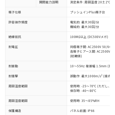
開閉能力説明
測定条件: 周囲温度 20±2℃、
対応予定なし：EU RoHS指令（10物質）の
以下の条件をお読みいただき、同意のうえ
非含有に非対応の商品で、対応品を出す予
ご利用ください。
端子仕様
プッシュインPlus端子台
定はありません。
調査・確認中：EU RoHS指令（10物質）の
本サービスは、当社制御機器事業取扱
許容操作頻度
電気的: 最大30回/分
※1 中国RoHS○×表
非含有の対応状況を調査中または確認中の
機械的: 最大30回/分
商品の当社在庫状況および標準価格
商品です。
(税抜)を提供させていただくもので
「○」：最大均質材料含有率が中国RoHSの
非該当品：ライセンス料など無形物で、有
絶縁抵抗
100MΩ以上 (DC500Vメガ)
す。
基準値以下であることを示します。
害物質有無と関係のない商品です。
当社制御機器事業取扱商品の中には、
「×」：最大均質材料含有率が中国RoHSの
仕入先様の事情により、非含有部品として
耐電圧
同極端子間: AC2500V 50/60Hz
本サービスの対象外となる商品もある
基準値を超えていることを示します。
いたものが、含有品と判明した場合などや
各端子とアース間: AC2500V 50/
当社は、これら貴社製品のうち、外国
ことをご了承ください。
「－」：未確認です。当社販売部門へお問
(初期値)
むを得ず変更することがあります。
為替および外国貿易法に定める商品
在庫状況および標準価格照会結果は、
い合わせください。
（以下｢規制貨物等」という）を輸出
記載している更新日時点での社内デー
耐振動
10～55Hz 複振幅 1.5mm (接
*EU RoHS指令（10物質）：
または国外への提供する場合は、日本
記
タに基づき作成されるものであり、閲
説明
鉛(Pb) 1000ppm以下、 水銀(Hg) 1000ppm以下、 カド
*中国RoHS10物質の基準値 (GB/T26572)：
国政府の輸出許可(または役務取引許
号
覧された時点での実際の在庫および標
ミウム(Cd) 100ppm以下、
2
耐衝撃
誤動作: 最大1000m/s
(接点開
Pb(鉛) :1000ppm、 Hg(水銀) : 1000ppm、 Cd(カドミウ
可)を取得するなどの必要な手続きを
六価クロム(Cr(Ⅵ)) 1000ppm以下、ポリ臭化ビフェニル
ム) : 100ppm、
準価格とは異なる場合があることをご
類(PBB) 1000ppm以下、ポリ臭化ジフェニルエーテル類
Cr(Ⅵ)(六価クロム) : 1000ppm、 PBBs(ポリ臭化ビフェ
とります。
周囲温度範囲
使用時: -25～70℃ (ただし
了承ください。
(PBDE) 1000ppm以下、フタル酸ビス(2-エチルヘキシ
○
一定数以上の在庫あり
ニル類) : 1000ppm、 PBDEs(ポリ臭化ジフェニルエーテ
当社は規制貨物を破棄する場合は、完
保存時: -40～80℃
ル) (DEHP)(別名：DOP) 1000ppm以下、フタル酸ブチ
正式な納期状況および標準価格はお客
ル類) : 1000ppm、
ルベンジル（BBP） 1000ppm以下、フタル酸ジブチル
全に破砕するなど、違法に輸出されな
DBP(フタル酸ジブチル) : 1000ppm、 DIBP(フタル酸ジ
様のお取引先、またはお客様担当のオ
（DBP） 1000ppm以下、フタル酸ジイソブチル
イソブチル) : 1000ppm、 BBP(フタル酸ブチルベンジ
△
一定数には満たないが在庫あり
周囲湿度範囲
使用時: 35～85%RH
いよう必要な手段を講じます。
ムロン制御機器販売店・当社販売員に
(DIBP) 1000ppm以下
ル) : 1000ppm、
当社は貴社製品を、核兵器、ミサイ
但し、RoHS指令で産業用監視および制御機器に対する
DEHP(フタル酸ビス(2-エチルヘキシル)) : 1000ppm
ご相談ください。
適用除外項目は除く。
保護構造
パネル前面: IP66
ル、化学兵器、生物兵器またはその他
－
在庫なし(最新の在庫状況につ
オムロン制御機器販売店や当社販売拠
フタル酸エステル類の４物質については閾値を超える意