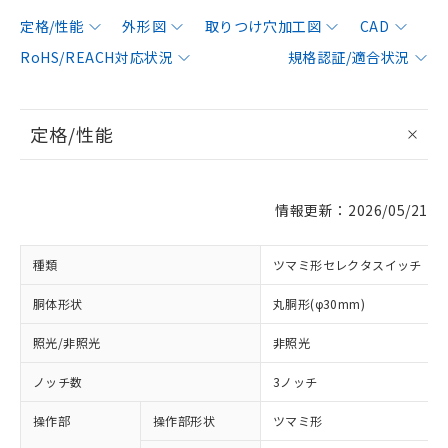
定格/性能
外形図
取りつけ穴加工図
CAD
RoHS/REACH対応状況
規格認証/適合状況
定格/性能
情報更新：2026/05/21
種類
ツマミ形セレクタスイッチ
胴体形状
丸胴形(φ30mm)
照光/非照光
非照光
ノッチ数
3ノッチ
操作部
操作部形状
ツマミ形