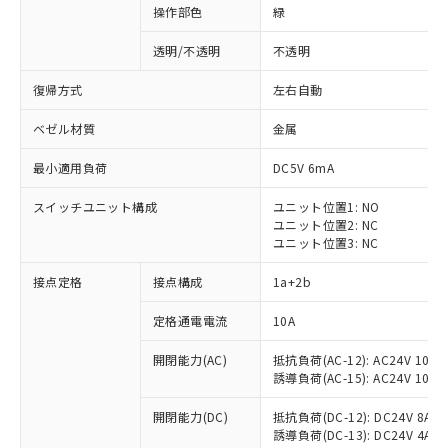
操作部色
緑
透明/不透明
不透明
復帰方式
左右自動
ベゼル材質
金属
最小適用負荷
DC5V 6mA
スイッチユニット構成
ユニット位置1: NO
ユニット位置2: NC
ユニット位置3: NC
接点定格
接点構成
1a+2b
※1 対応状況
定格通電電流
10A
対応済み：EU RoHS指令（10物質）の
開閉能力(AC)
抵抗負荷(AC-12): AC24V 10A/A
非含有に対応した製品が提供可能な商品で
誘導負荷(AC-15): AC24V 10A/AC
す。
対応予定：EU RoHS指令（10物質）の非含
開閉能力(DC)
抵抗負荷(DC-12): DC24V 8A/DC
ご利用条件
有に対応した製品に切り替える予定のある
誘導負荷(DC-13): DC24V 4A/DC
商品です。