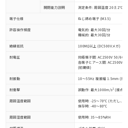
対応予定なし：EU RoHS指令（10物質）の
開閉能力説明
測定条件: 周囲温度 20±2℃、
以下の条件をお読みいただき、同意のうえ
非含有に非対応の商品で、対応品を出す予
ご利用ください。
定はありません。
端子仕様
ねじ締め端子 (M3.5)
調査・確認中：EU RoHS指令（10物質）の
本サービスは、当社制御機器事業取扱
※1 中国RoHS○×表
非含有の対応状況を調査中または確認中の
許容操作頻度
電気的: 最大30回/分
商品の当社在庫状況および標準価格
機械的: 最大30回/分
商品です。
(税抜)を提供させていただくもので
「○」：最大均質材料含有率が中国RoHSの
非該当品：ライセンス料など無形物で、有
す。
絶縁抵抗
100MΩ以上 (DC500Vメガ)
基準値以下であることを示します。
害物質有無と関係のない商品です。
当社制御機器事業取扱商品の中には、
「×」：最大均質材料含有率が中国RoHSの
仕入先様の事情により、非含有部品として
本サービスの対象外となる商品もある
耐電圧
同極端子間: AC2500V 50/60Hz
基準値を超えていることを示します。
いたものが、含有品と判明した場合などや
当社は、これら貴社製品のうち、外国
各端子とアース間: AC2500V 50/
ことをご了承ください。
「－」：未確認です。当社販売部門へお問
むを得ず変更することがあります。
為替および外国貿易法に定める商品
(初期値)
在庫状況および標準価格照会結果は、
い合わせください。
（以下｢規制貨物等」という）を輸出
記載している更新日時点での社内デー
*EU RoHS指令（10物質）：
耐振動
10～55Hz 複振幅 1.5mm (接
または国外への提供する場合は、日本
記
タに基づき作成されるものであり、閲
説明
鉛(Pb) 1000ppm以下、 水銀(Hg) 1000ppm以下、 カド
*中国RoHS10物質の基準値 (GB/T26572)：
国政府の輸出許可(または役務取引許
号
覧された時点での実際の在庫および標
ミウム(Cd) 100ppm以下、
Pb(鉛) :1000ppm、 Hg(水銀) : 1000ppm、 Cd(カドミウ
2
耐衝撃
誤動作: 最大1000m/s
(接点開
可)を取得するなどの必要な手続きを
六価クロム(Cr(Ⅵ)) 1000ppm以下、ポリ臭化ビフェニル
ム) : 100ppm、
準価格とは異なる場合があることをご
類(PBB) 1000ppm以下、ポリ臭化ジフェニルエーテル類
Cr(Ⅵ)(六価クロム) : 1000ppm、 PBBs(ポリ臭化ビフェ
とります。
了承ください。
(PBDE) 1000ppm以下、フタル酸ビス(2-エチルヘキシ
○
一定数以上の在庫あり
ニル類) : 1000ppm、 PBDEs(ポリ臭化ジフェニルエーテ
周囲温度範囲
使用時: -25～70℃ (ただし
当社は規制貨物を破棄する場合は、完
ル) (DEHP)(別名：DOP) 1000ppm以下、フタル酸ブチ
正式な納期状況および標準価格はお客
ル類) : 1000ppm、
保存時: -40～80℃
ルベンジル（BBP） 1000ppm以下、フタル酸ジブチル
全に破砕するなど、違法に輸出されな
DBP(フタル酸ジブチル) : 1000ppm、 DIBP(フタル酸ジ
様のお取引先、またはお客様担当のオ
（DBP） 1000ppm以下、フタル酸ジイソブチル
イソブチル) : 1000ppm、 BBP(フタル酸ブチルベンジ
△
一定数には満たないが在庫あり
いよう必要な手段を講じます。
ムロン制御機器販売店・当社販売員に
(DIBP) 1000ppm以下
周囲湿度範囲
使用時: 35～85%RH
ル) : 1000ppm、
当社は貴社製品を、核兵器、ミサイ
但し、RoHS指令で産業用監視および制御機器に対する
DEHP(フタル酸ビス(2-エチルヘキシル)) : 1000ppm
ご相談ください。
適用除外項目は除く。
ル、化学兵器、生物兵器またはその他
－
在庫なし(最新の在庫状況につ