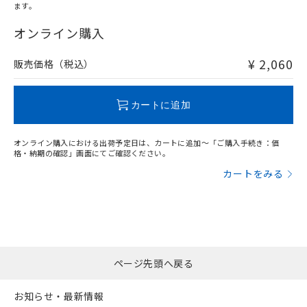
ます。
"対応済み"や非含有の記載がされた商品であっても、流通
在庫等で未対応品が混在する可能性があります。
オンライン購入
非含有品が必要な際は、弊社営業部門もしくは販売店へお
問い合わせください。
¥ 2,060
販売価格（税込）
この製品のRoHS/REACH対応状況ページへ
カートに追加
オンライン購入における出荷予定日は、カートに追加～「ご購入手続き：価
格・納期の確認」画面にてご確認ください。
カートをみる
ページ先頭へ戻る
お知らせ・最新情報