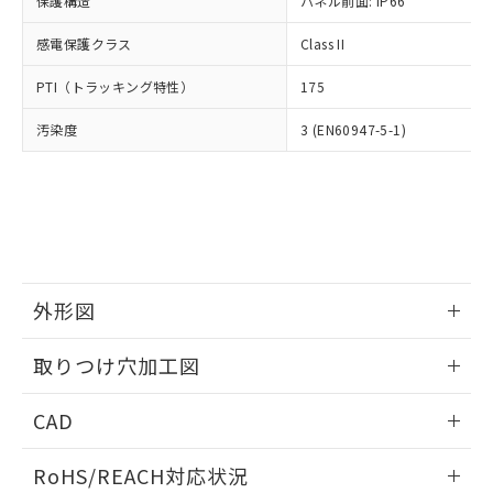
保護構造
パネル前面: IP66
オムロン制御機器販売店や当社販売拠
フタル酸エステル類の４物質については閾値を超える意
武器並びにこれらの製造装置等に一切
いては、お客様のお取引先、ま
図的な使用がないことを確認しています。
点は「
販売ネットワーク
」をご確認
※2 環境保護使用期限
使用いたしません。
感電保護クラス
Class II
たはお客様担当のオムロン制御
ください。
当社は、貴社製品を第三者に販売する
機器販売店・当社販売員にご確
在庫状況および標準価格結果を当社の
※2 対応予定月
「ｅ」：有害物質（10物質）のすべてが基
PTI（トラッキング特性）
175
場合は、上記1、2および3の内容を当
認ください)
事前の承諾なく第三者に漏洩または開
準値以下であることを示します。
該第三者に通知します。また当社は、
示しないようお願いします。
汚染度
3 (EN60947-5-1)
部品在庫の切り替え状況などにより、予定
「10」：通常の使用状況下において有害物
販売先および販売に係わる関係者が違
マイパーツ機能（部品リスト作成サー
空
受注生産機種、また在庫状況の
月が前後することがあります。
質が外部に漏えいし、環境に深刻な影響を
法に輸出するおそれがある場合は、取
ビス）をご利用いただくには、I-Web
白
情報を公開していない機種
及ぼさない年数を意味します。
り引きをいたしません。
メンバーズにご登録されている必要が
「－」：未確認です。当社販売部門へお問
あります。
い合わせください。
お客様が当ウェブサイト上で当社にご
※3 非含有証明書ダウンロード
登録された部品リストについて、当社
および当社の共同利用者が、当社の製
下記の非含有証明書をダウンロードするこ
品・サービスに関するお客様との取
外形図
とができます。
合意する
キャンセル
引・商談に必要な範囲で利用すること
をご了承ください。
情報更新：2026/05/21
取りつけ穴加工図
EU RoHS指令（10物質）の非含有証明書
※当社の共同利用者とは、
"個人情報
51物質の非含有証明書（当社基準）
の共同利用に関して"
の「1.共同利
情報更新：2026/05/21
※本証明書は発行日時点で非含有を証明す
CAD
用者の範囲」に記載されている法人を
るもので、過去に遡って非含有を証明する
指します。
ものではありません。
ログイン/会員登録いただくと、CADデータをダウンロー
RoHS/REACH対応状況
また、RoHS指令のフタル酸エステル類４
ドすることができます。