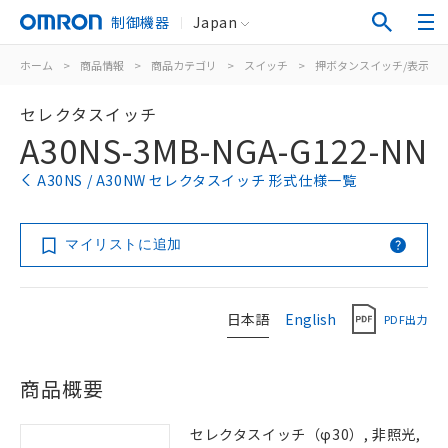
制御機器
Japan
ホーム
>
商品情報
>
商品カテゴリ
>
スイッチ
>
押ボタンスイッチ/表示灯
セレクタスイッチ
A30NS-3MB-NGA-G122-NN
A30NS / A30NW セレクタスイッチ 形式仕様一覧
マイリストに追加
日本語
English
PDF出力
商品概要
セレクタスイッチ（φ30）, 非照光,