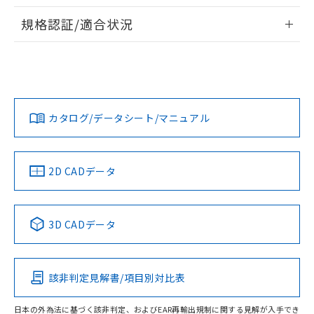
物質の対応では、対応完了までの期間は出
情報更新：2026/7/29
荷製品に未対応品が混在することから備考
規格認証/適合状況
欄に対応日を記載しておりました。
ログイン/会員登録
EU RoHS
注意事項・凡例
A30NS-3MB-NGA-G122-NNについての規格認証/適合状況に
既に当社にて対応品への在庫切替を完了
ついては、「カスタマーサポートセンタ お客様相談室」また
していることから、特段のことがない限
は貴社担当オムロン営業員または販売店にお問い合わせくだ
り、2022年1月12日より割愛しておりま
対応状況
対応予定月
※1
※2
さい。
す。
ダウンロードデータをご利用いただく前に、以下を必ずお読
みください。
カタログ/データシート/マニュアル
対応済み
ソフトウェアの使用条件
お問い合わせ
中国 RoHS
注意事項・凡例
2D CADデータ
中国 RoHS表
※1 ※2
3D CADデータ
Pb
Hg
Cd
Cr(VI)
該非判定見解書/項目別対比表
O
O
O
O
日本の外為法に基づく該非判定、およびEAR再輸出規制に関する見解が入手でき