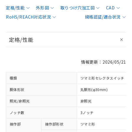
定格/性能
外形図
取りつけ穴加工図
CAD
RoHS/REACH対応状況
規格認証/適合状況
定格/性能
情報更新：2026/05/21
種類
ツマミ形セレクタスイッチ
胴体形状
丸胴形(φ30mm)
照光/非照光
非照光
ノッチ数
3ノッチ
操作部
操作部形状
ツマミ形