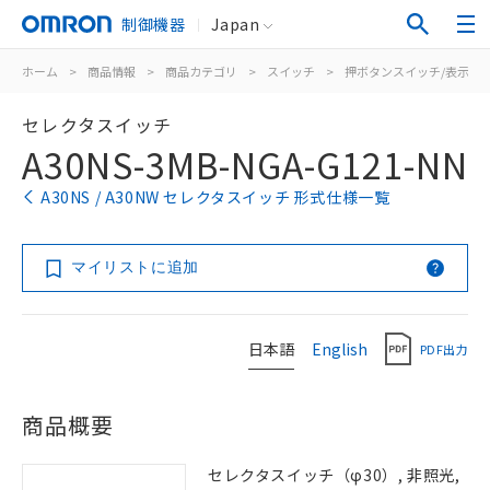
制御機器
Japan
ホーム
>
商品情報
>
商品カテゴリ
>
スイッチ
>
押ボタンスイッチ/表示灯
セレクタスイッチ
A30NS-3MB-NGA-G121-NN
A30NS / A30NW セレクタスイッチ 形式仕様一覧
マイリストに追加
日本語
English
PDF出力
商品概要
セレクタスイッチ（φ30）, 非照光,