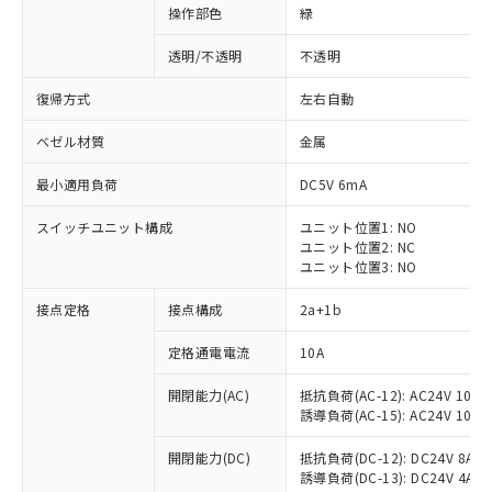
操作部色
緑
透明/不透明
不透明
復帰方式
左右自動
ベゼル材質
金属
最小適用負荷
DC5V 6mA
スイッチユニット構成
ユニット位置1: NO
ユニット位置2: NC
ユニット位置3: NO
接点定格
接点構成
2a+1b
※1 対応状況
定格通電電流
10A
対応済み：EU RoHS指令（10物質）の
開閉能力(AC)
抵抗負荷(AC-12): AC24V 10A/A
非含有に対応した製品が提供可能な商品で
誘導負荷(AC-15): AC24V 10A/AC
す。
対応予定：EU RoHS指令（10物質）の非含
開閉能力(DC)
抵抗負荷(DC-12): DC24V 8A/DC
ご利用条件
有に対応した製品に切り替える予定のある
誘導負荷(DC-13): DC24V 4A/DC
商品です。