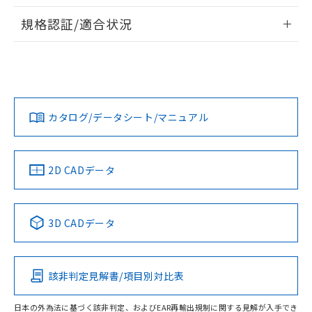
物質の対応では、対応完了までの期間は出
情報更新：2026/7/29
荷製品に未対応品が混在することから備考
規格認証/適合状況
欄に対応日を記載しておりました。
ログイン/会員登録
EU RoHS
注意事項・凡例
A30NS-3MB-NGA-G121-NNについての規格認証/適合状況に
既に当社にて対応品への在庫切替を完了
ついては、「カスタマーサポートセンタ お客様相談室」また
していることから、特段のことがない限
は貴社担当オムロン営業員または販売店にお問い合わせくだ
り、2022年1月12日より割愛しておりま
対応状況
対応予定月
※1
※2
さい。
す。
ダウンロードデータをご利用いただく前に、以下を必ずお読
みください。
カタログ/データシート/マニュアル
対応済み
ソフトウェアの使用条件
お問い合わせ
中国 RoHS
注意事項・凡例
2D CADデータ
中国 RoHS表
※1 ※2
3D CADデータ
Pb
Hg
Cd
Cr(VI)
該非判定見解書/項目別対比表
O
O
O
O
日本の外為法に基づく該非判定、およびEAR再輸出規制に関する見解が入手でき