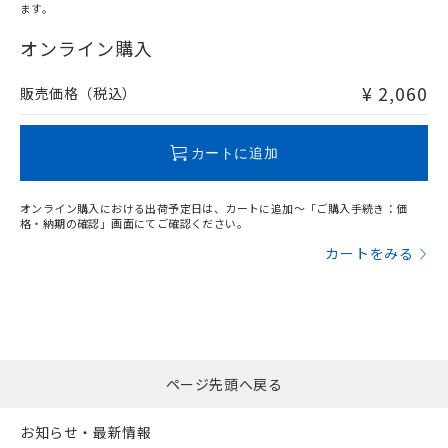
ます。
"対応済み"や非含有の記載がされた商品であっても、流通
在庫等で未対応品が混在する可能性があります。
オンライン購入
非含有品が必要な際は、弊社営業部門もしくは販売店へお
問い合わせください。
¥ 2,060
販売価格（税込）
この製品のRoHS/REACH対応状況ページへ
カートに追加
オンライン購入における出荷予定日は、カートに追加～「ご購入手続き：価
格・納期の確認」画面にてご確認ください。
カートをみる
ページ先頭へ戻る
お知らせ・最新情報