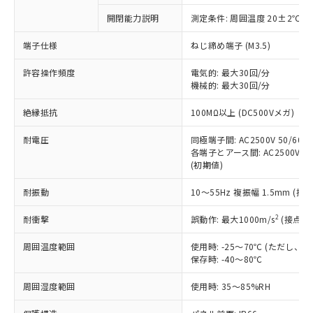
対応予定なし：EU RoHS指令（10物質）の
開閉能力説明
測定条件: 周囲温度 20±2℃、
以下の条件をお読みいただき、同意のうえ
非含有に非対応の商品で、対応品を出す予
ご利用ください。
定はありません。
端子仕様
ねじ締め端子 (M3.5)
調査・確認中：EU RoHS指令（10物質）の
本サービスは、当社制御機器事業取扱
※1 中国RoHS○×表
非含有の対応状況を調査中または確認中の
許容操作頻度
電気的: 最大30回/分
商品の当社在庫状況および標準価格
機械的: 最大30回/分
商品です。
(税抜)を提供させていただくもので
「○」：最大均質材料含有率が中国RoHSの
非該当品：ライセンス料など無形物で、有
す。
絶縁抵抗
100MΩ以上 (DC500Vメガ)
基準値以下であることを示します。
害物質有無と関係のない商品です。
当社制御機器事業取扱商品の中には、
「×」：最大均質材料含有率が中国RoHSの
仕入先様の事情により、非含有部品として
本サービスの対象外となる商品もある
耐電圧
同極端子間: AC2500V 50/60Hz
基準値を超えていることを示します。
いたものが、含有品と判明した場合などや
当社は、これら貴社製品のうち、外国
各端子とアース間: AC2500V 50/
ことをご了承ください。
「－」：未確認です。当社販売部門へお問
むを得ず変更することがあります。
為替および外国貿易法に定める商品
(初期値)
在庫状況および標準価格照会結果は、
い合わせください。
（以下｢規制貨物等」という）を輸出
記載している更新日時点での社内デー
*EU RoHS指令（10物質）：
耐振動
10～55Hz 複振幅 1.5mm (接
または国外への提供する場合は、日本
記
タに基づき作成されるものであり、閲
説明
鉛(Pb) 1000ppm以下、 水銀(Hg) 1000ppm以下、 カド
*中国RoHS10物質の基準値 (GB/T26572)：
国政府の輸出許可(または役務取引許
号
覧された時点での実際の在庫および標
ミウム(Cd) 100ppm以下、
Pb(鉛) :1000ppm、 Hg(水銀) : 1000ppm、 Cd(カドミウ
2
耐衝撃
誤動作: 最大1000m/s
(接点開
可)を取得するなどの必要な手続きを
六価クロム(Cr(Ⅵ)) 1000ppm以下、ポリ臭化ビフェニル
ム) : 100ppm、
準価格とは異なる場合があることをご
類(PBB) 1000ppm以下、ポリ臭化ジフェニルエーテル類
Cr(Ⅵ)(六価クロム) : 1000ppm、 PBBs(ポリ臭化ビフェ
とります。
了承ください。
(PBDE) 1000ppm以下、フタル酸ビス(2-エチルヘキシ
○
一定数以上の在庫あり
ニル類) : 1000ppm、 PBDEs(ポリ臭化ジフェニルエーテ
周囲温度範囲
使用時: -25～70℃ (ただし
当社は規制貨物を破棄する場合は、完
ル) (DEHP)(別名：DOP) 1000ppm以下、フタル酸ブチ
正式な納期状況および標準価格はお客
ル類) : 1000ppm、
保存時: -40～80℃
ルベンジル（BBP） 1000ppm以下、フタル酸ジブチル
全に破砕するなど、違法に輸出されな
DBP(フタル酸ジブチル) : 1000ppm、 DIBP(フタル酸ジ
様のお取引先、またはお客様担当のオ
（DBP） 1000ppm以下、フタル酸ジイソブチル
イソブチル) : 1000ppm、 BBP(フタル酸ブチルベンジ
△
一定数には満たないが在庫あり
いよう必要な手段を講じます。
ムロン制御機器販売店・当社販売員に
(DIBP) 1000ppm以下
周囲湿度範囲
使用時: 35～85%RH
ル) : 1000ppm、
当社は貴社製品を、核兵器、ミサイ
但し、RoHS指令で産業用監視および制御機器に対する
DEHP(フタル酸ビス(2-エチルヘキシル)) : 1000ppm
ご相談ください。
適用除外項目は除く。
ル、化学兵器、生物兵器またはその他
－
在庫なし(最新の在庫状況につ