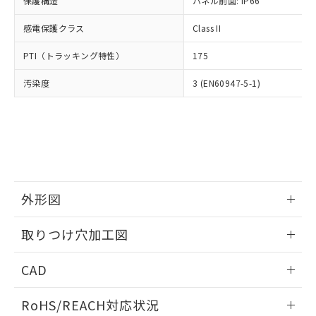
保護構造
パネル前面: IP66
オムロン制御機器販売店や当社販売拠
フタル酸エステル類の４物質については閾値を超える意
武器並びにこれらの製造装置等に一切
いては、お客様のお取引先、ま
図的な使用がないことを確認しています。
点は「
販売ネットワーク
」をご確認
※2 環境保護使用期限
使用いたしません。
感電保護クラス
Class II
たはお客様担当のオムロン制御
ください。
当社は、貴社製品を第三者に販売する
機器販売店・当社販売員にご確
在庫状況および標準価格結果を当社の
※2 対応予定月
「ｅ」：有害物質（10物質）のすべてが基
PTI（トラッキング特性）
175
場合は、上記1、2および3の内容を当
認ください)
事前の承諾なく第三者に漏洩または開
準値以下であることを示します。
該第三者に通知します。また当社は、
示しないようお願いします。
汚染度
3 (EN60947-5-1)
部品在庫の切り替え状況などにより、予定
「10」：通常の使用状況下において有害物
販売先および販売に係わる関係者が違
マイパーツ機能（部品リスト作成サー
空
受注生産機種、また在庫状況の
月が前後することがあります。
質が外部に漏えいし、環境に深刻な影響を
法に輸出するおそれがある場合は、取
ビス）をご利用いただくには、I-Web
白
情報を公開していない機種
及ぼさない年数を意味します。
り引きをいたしません。
メンバーズにご登録されている必要が
「－」：未確認です。当社販売部門へお問
あります。
い合わせください。
お客様が当ウェブサイト上で当社にご
※3 非含有証明書ダウンロード
登録された部品リストについて、当社
および当社の共同利用者が、当社の製
下記の非含有証明書をダウンロードするこ
品・サービスに関するお客様との取
外形図
とができます。
合意する
キャンセル
引・商談に必要な範囲で利用すること
をご了承ください。
情報更新：2026/05/21
取りつけ穴加工図
EU RoHS指令（10物質）の非含有証明書
※当社の共同利用者とは、
"個人情報
51物質の非含有証明書（当社基準）
の共同利用に関して"
の「1.共同利
情報更新：2026/05/21
※本証明書は発行日時点で非含有を証明す
CAD
用者の範囲」に記載されている法人を
るもので、過去に遡って非含有を証明する
指します。
ものではありません。
ログイン/会員登録いただくと、CADデータをダウンロー
RoHS/REACH対応状況
また、RoHS指令のフタル酸エステル類４
ドすることができます。