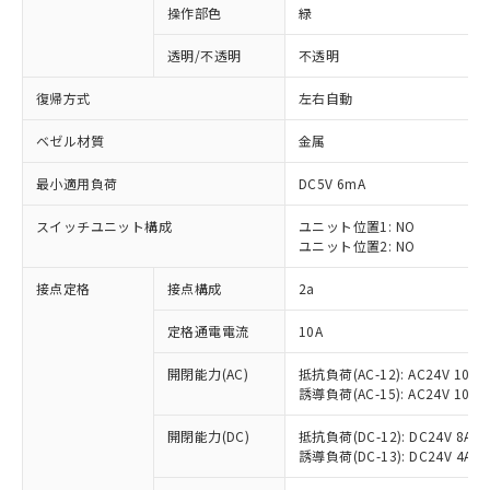
操作部色
緑
透明/不透明
不透明
復帰方式
左右自動
ベゼル材質
金属
最小適用負荷
DC5V 6mA
スイッチユニット構成
ユニット位置1: NO
ユニット位置2: NO
接点定格
接点構成
2a
※1 対応状況
定格通電電流
10A
対応済み：EU RoHS指令（10物質）の
開閉能力(AC)
抵抗負荷(AC-12): AC24V 10A/A
非含有に対応した製品が提供可能な商品で
誘導負荷(AC-15): AC24V 10A/AC
す。
対応予定：EU RoHS指令（10物質）の非含
開閉能力(DC)
抵抗負荷(DC-12): DC24V 8A/DC
ご利用条件
有に対応した製品に切り替える予定のある
誘導負荷(DC-13): DC24V 4A/DC
商品です。