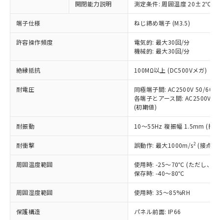
開閉能力説明
測定条件: 周囲温度 20±2℃、
対応予定なし：EU RoHS指令（10物質）の
以下の条件をお読みいただき、同意のうえ
非含有に非対応の商品で、対応品を出す予
ご利用ください。
端子仕様
ねじ締め端子 (M3.5)
定はありません。
調査・確認中：EU RoHS指令（10物質）の
本サービスは、当社制御機器事業取扱
許容操作頻度
電気的: 最大30回/分
※1 中国RoHS○×表
非含有の対応状況を調査中または確認中の
機械的: 最大30回/分
商品の当社在庫状況および標準価格
商品です。
(税抜)を提供させていただくもので
「○」：最大均質材料含有率が中国RoHSの
非該当品：ライセンス料など無形物で、有
絶縁抵抗
100MΩ以上 (DC500Vメガ)
す。
基準値以下であることを示します。
害物質有無と関係のない商品です。
当社制御機器事業取扱商品の中には、
「×」：最大均質材料含有率が中国RoHSの
仕入先様の事情により、非含有部品として
耐電圧
同極端子間: AC2500V 50/60Hz
本サービスの対象外となる商品もある
基準値を超えていることを示します。
いたものが、含有品と判明した場合などや
各端子とアース間: AC2500V 50/
当社は、これら貴社製品のうち、外国
ことをご了承ください。
「－」：未確認です。当社販売部門へお問
(初期値)
むを得ず変更することがあります。
為替および外国貿易法に定める商品
在庫状況および標準価格照会結果は、
い合わせください。
（以下｢規制貨物等」という）を輸出
記載している更新日時点での社内デー
耐振動
10～55Hz 複振幅 1.5mm (接
*EU RoHS指令（10物質）：
または国外への提供する場合は、日本
記
タに基づき作成されるものであり、閲
説明
鉛(Pb) 1000ppm以下、 水銀(Hg) 1000ppm以下、 カド
*中国RoHS10物質の基準値 (GB/T26572)：
国政府の輸出許可(または役務取引許
号
覧された時点での実際の在庫および標
ミウム(Cd) 100ppm以下、
2
耐衝撃
誤動作: 最大1000m/s
(接点開
Pb(鉛) :1000ppm、 Hg(水銀) : 1000ppm、 Cd(カドミウ
可)を取得するなどの必要な手続きを
六価クロム(Cr(Ⅵ)) 1000ppm以下、ポリ臭化ビフェニル
ム) : 100ppm、
準価格とは異なる場合があることをご
類(PBB) 1000ppm以下、ポリ臭化ジフェニルエーテル類
Cr(Ⅵ)(六価クロム) : 1000ppm、 PBBs(ポリ臭化ビフェ
とります。
周囲温度範囲
使用時: -25～70℃ (ただし
了承ください。
(PBDE) 1000ppm以下、フタル酸ビス(2-エチルヘキシ
○
一定数以上の在庫あり
ニル類) : 1000ppm、 PBDEs(ポリ臭化ジフェニルエーテ
当社は規制貨物を破棄する場合は、完
保存時: -40～80℃
ル) (DEHP)(別名：DOP) 1000ppm以下、フタル酸ブチ
正式な納期状況および標準価格はお客
ル類) : 1000ppm、
ルベンジル（BBP） 1000ppm以下、フタル酸ジブチル
全に破砕するなど、違法に輸出されな
DBP(フタル酸ジブチル) : 1000ppm、 DIBP(フタル酸ジ
様のお取引先、またはお客様担当のオ
（DBP） 1000ppm以下、フタル酸ジイソブチル
イソブチル) : 1000ppm、 BBP(フタル酸ブチルベンジ
△
一定数には満たないが在庫あり
周囲湿度範囲
使用時: 35～85%RH
いよう必要な手段を講じます。
ムロン制御機器販売店・当社販売員に
(DIBP) 1000ppm以下
ル) : 1000ppm、
当社は貴社製品を、核兵器、ミサイ
但し、RoHS指令で産業用監視および制御機器に対する
DEHP(フタル酸ビス(2-エチルヘキシル)) : 1000ppm
ご相談ください。
適用除外項目は除く。
保護構造
パネル前面: IP66
ル、化学兵器、生物兵器またはその他
－
在庫なし(最新の在庫状況につ
オムロン制御機器販売店や当社販売拠
フタル酸エステル類の４物質については閾値を超える意