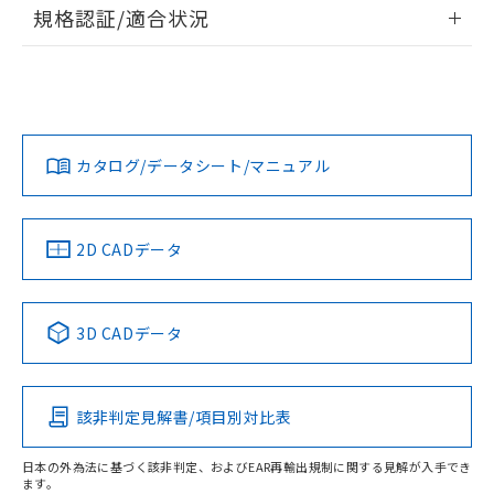
情報更新：
規格認証/適合状況
荷製品に未対応品が混在することから備考
欄に対応日を記載しておりました。
ログイン/会員登録
EU RoHS
注意事項・凡例
A30NS-3MB-NGA-G110-NNについての規格認証/適合状況に
既に当社にて対応品への在庫切替を完了
ついては、「カスタマーサポートセンタ お客様相談室」また
していることから、特段のことがない限
は貴社担当オムロン営業員または販売店にお問い合わせくだ
り、2022年1月12日より割愛しておりま
対応状況
対応予定月
※1
※2
さい。
ダウンロードデータをご利用いただく前に、以下を必ずお読
す。
みください。
カタログ/データシート/マニュアル
対応済み
ソフトウェアの使用条件
お問い合わせ
中国 RoHS
注意事項・凡例
2D CADデータ
中国 RoHS表
※1 ※2
3D CADデータ
Pb
Hg
Cd
Cr(VI)
該非判定見解書/項目別対比表
O
O
O
O
日本の外為法に基づく該非判定、およびEAR再輸出規制に関する見解が入手でき
ます。