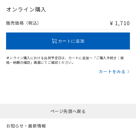
"対応済み"や非含有の記載がされた商品であっても、流通
在庫等で未対応品が混在する可能性があります。
オンライン購入
非含有品が必要な際は、弊社営業部門もしくは販売店へお
問い合わせください。
¥ 1,710
販売価格（税込）
この製品のRoHS/REACH対応状況ページへ
カートに追加
オンライン購入における出荷予定日は、カートに追加～「ご購入手続き：価
格・納期の確認」画面にてご確認ください。
カートをみる
ページ先頭へ戻る
お知らせ・最新情報