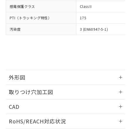
武器並びにこれらの製造装置等に一切
いては、お客様のお取引先、ま
図的な使用がないことを確認しています。
点は「
販売ネットワーク
」をご確認
感電保護クラス
Class II
※2 環境保護使用期限
使用いたしません。
たはお客様担当のオムロン制御
ください。
当社は、貴社製品を第三者に販売する
機器販売店・当社販売員にご確
在庫状況および標準価格結果を当社の
PTI（トラッキング特性）
175
※2 対応予定月
「ｅ」：有害物質（10物質）のすべてが基
場合は、上記1、2および3の内容を当
認ください)
事前の承諾なく第三者に漏洩または開
準値以下であることを示します。
該第三者に通知します。また当社は、
示しないようお願いします。
汚染度
3 (EN60947-5-1)
部品在庫の切り替え状況などにより、予定
「10」：通常の使用状況下において有害物
販売先および販売に係わる関係者が違
マイパーツ機能（部品リスト作成サー
空
受注生産機種、また在庫状況の
月が前後することがあります。
質が外部に漏えいし、環境に深刻な影響を
法に輸出するおそれがある場合は、取
ビス）をご利用いただくには、I-Web
白
情報を公開していない機種
及ぼさない年数を意味します。
り引きをいたしません。
メンバーズにご登録されている必要が
「－」：未確認です。当社販売部門へお問
あります。
い合わせください。
お客様が当ウェブサイト上で当社にご
※3 非含有証明書ダウンロード
登録された部品リストについて、当社
および当社の共同利用者が、当社の製
下記の非含有証明書をダウンロードするこ
外形図
品・サービスに関するお客様との取
とができます。
合意する
キャンセル
引・商談に必要な範囲で利用すること
情報更新：2026/05/21
をご了承ください。
取りつけ穴加工図
EU RoHS指令（10物質）の非含有証明書
※当社の共同利用者とは、
"個人情報
51物質の非含有証明書（当社基準）
情報更新：2026/05/21
の共同利用に関して"
の「1.共同利
CAD
※本証明書は発行日時点で非含有を証明す
用者の範囲」に記載されている法人を
るもので、過去に遡って非含有を証明する
指します。
ログイン/会員登録いただくと、CADデータをダウンロー
ものではありません。
RoHS/REACH対応状況
ドすることができます。
また、RoHS指令のフタル酸エステル類４
物質の対応では、対応完了までの期間は出