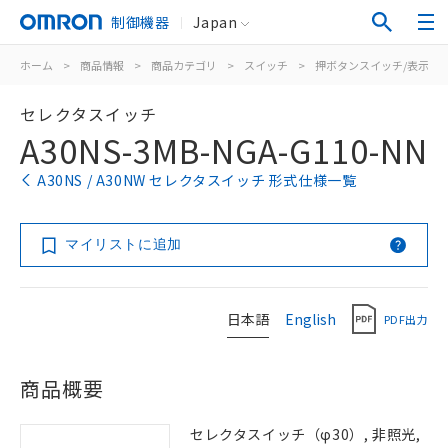
制御機器
Japan
ホーム
>
商品情報
>
商品カテゴリ
>
スイッチ
>
押ボタンスイッチ/表示灯
セレクタスイッチ
A30NS-3MB-NGA-G110-NN
A30NS / A30NW セレクタスイッチ 形式仕様一覧
マイリストに追加
日本語
English
PDF出力
商品概要
セレクタスイッチ（φ30）, 非照光,