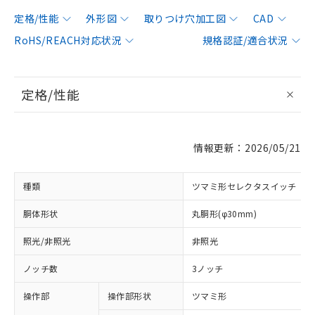
定格/性能
外形図
取りつけ穴加工図
CAD
RoHS/REACH対応状況
規格認証/適合状況
定格/性能
情報更新：2026/05/21
種類
ツマミ形セレクタスイッチ
胴体形状
丸胴形(φ30mm)
照光/非照光
非照光
ノッチ数
3ノッチ
操作部
操作部形状
ツマミ形