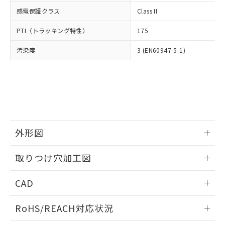
武器並びにこれらの製造装置等に一切
いては、お客様のお取引先、ま
図的な使用がないことを確認しています。
点は「
販売ネットワーク
」をご確認
感電保護クラス
Class II
※2 環境保護使用期限
使用いたしません。
たはお客様担当のオムロン制御
ください。
当社は、貴社製品を第三者に販売する
機器販売店・当社販売員にご確
在庫状況および標準価格結果を当社の
PTI（トラッキング特性）
175
※2 対応予定月
「ｅ」：有害物質（10物質）のすべてが基
場合は、上記1、2および3の内容を当
認ください)
事前の承諾なく第三者に漏洩または開
準値以下であることを示します。
該第三者に通知します。また当社は、
示しないようお願いします。
汚染度
3 (EN60947-5-1)
部品在庫の切り替え状況などにより、予定
「10」：通常の使用状況下において有害物
販売先および販売に係わる関係者が違
マイパーツ機能（部品リスト作成サー
空
受注生産機種、また在庫状況の
月が前後することがあります。
質が外部に漏えいし、環境に深刻な影響を
法に輸出するおそれがある場合は、取
ビス）をご利用いただくには、I-Web
白
情報を公開していない機種
及ぼさない年数を意味します。
り引きをいたしません。
メンバーズにご登録されている必要が
「－」：未確認です。当社販売部門へお問
あります。
い合わせください。
お客様が当ウェブサイト上で当社にご
※3 非含有証明書ダウンロード
登録された部品リストについて、当社
および当社の共同利用者が、当社の製
下記の非含有証明書をダウンロードするこ
外形図
品・サービスに関するお客様との取
とができます。
合意する
キャンセル
引・商談に必要な範囲で利用すること
情報更新：2026/05/21
をご了承ください。
取りつけ穴加工図
EU RoHS指令（10物質）の非含有証明書
※当社の共同利用者とは、
"個人情報
51物質の非含有証明書（当社基準）
情報更新：2026/05/21
の共同利用に関して"
の「1.共同利
CAD
※本証明書は発行日時点で非含有を証明す
用者の範囲」に記載されている法人を
るもので、過去に遡って非含有を証明する
指します。
ログイン/会員登録いただくと、CADデータをダウンロー
ものではありません。
RoHS/REACH対応状況
ドすることができます。
また、RoHS指令のフタル酸エステル類４
物質の対応では、対応完了までの期間は出