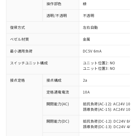
操作部色
緑
透明/不透明
不透明
復帰方式
左右自動
ベゼル材質
金属
最小適用負荷
DC5V 6mA
スイッチユニット構成
ユニット位置2: NO
ユニット位置3: NO
接点定格
接点構成
2a
※1 対応状況
定格通電電流
10A
対応済み：EU RoHS指令（10物質）の
開閉能力(AC)
抵抗負荷(AC-12): AC24V 10A/A
非含有に対応した製品が提供可能な商品で
誘導負荷(AC-15): AC24V 10A/AC
す。
対応予定：EU RoHS指令（10物質）の非含
開閉能力(DC)
抵抗負荷(DC-12): DC24V 8A/DC
ご利用条件
有に対応した製品に切り替える予定のある
誘導負荷(DC-13): DC24V 4A/DC
商品です。