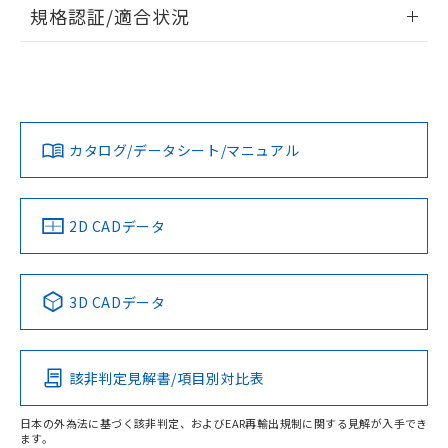
情報更新：2026/7/29
規格認証/適合状況
荷製品に未対応品が混在することから備考
欄に対応日を記載しておりました。
ログイン/会員登録
EU RoHS
注意事項・凡例
A30NS-3MB-NGA-G011-NNについての規格認証/適合状況に
既に当社にて対応品への在庫切替を完了
ついては、「カスタマーサポートセンタ お客様相談室」また
していることから、特段のことがない限
は貴社担当オムロン営業員または販売店にお問い合わせくだ
り、2022年1月12日より割愛しておりま
対応状況
対応予定月
※1
※2
さい。
ダウンロードデータをご利用いただく前に、以下を必ずお読
す。
みください。
カタログ/データシート/マニュアル
対応済み
ソフトウェアの使用条件
お問い合わせ
中国 RoHS
注意事項・凡例
2D CADデータ
中国 RoHS表
※1 ※2
3D CADデータ
Pb
Hg
Cd
Cr(VI)
該非判定見解書/項目別対比表
O
O
O
O
日本の外為法に基づく該非判定、およびEAR再輸出規制に関する見解が入手でき
ます。