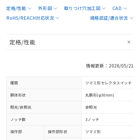
定格/性能
外形図
取りつけ穴加工図
CAD
RoHS/REACH対応状況
規格認証/適合状況
定格/性能
情報更新：2026/05/21
種類
ツマミ形セレクタスイッチ
胴体形状
丸胴形(φ30mm)
照光/非照光
非照光
ノッチ数
3ノッチ
操作部
操作部形状
ツマミ形