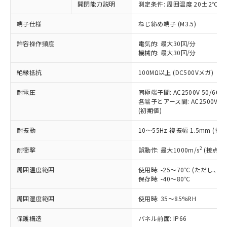
開閉能力説明
測定条件: 周囲温度 20±2℃、
対応予定なし：EU RoHS指令（10物質）の
以下の条件をお読みいただき、同意のうえ
非含有に非対応の商品で、対応品を出す予
ご利用ください。
端子仕様
ねじ締め端子 (M3.5)
定はありません。
調査・確認中：EU RoHS指令（10物質）の
本サービスは、当社制御機器事業取扱
許容操作頻度
電気的: 最大30回/分
※1 中国RoHS○×表
非含有の対応状況を調査中または確認中の
機械的: 最大30回/分
商品の当社在庫状況および標準価格
商品です。
(税抜)を提供させていただくもので
「○」：最大均質材料含有率が中国RoHSの
非該当品：ライセンス料など無形物で、有
絶縁抵抗
100MΩ以上 (DC500Vメガ)
す。
基準値以下であることを示します。
害物質有無と関係のない商品です。
当社制御機器事業取扱商品の中には、
「×」：最大均質材料含有率が中国RoHSの
仕入先様の事情により、非含有部品として
耐電圧
同極端子間: AC2500V 50/60Hz
本サービスの対象外となる商品もある
基準値を超えていることを示します。
いたものが、含有品と判明した場合などや
各端子とアース間: AC2500V 50/
当社は、これら貴社製品のうち、外国
ことをご了承ください。
「－」：未確認です。当社販売部門へお問
(初期値)
むを得ず変更することがあります。
為替および外国貿易法に定める商品
在庫状況および標準価格照会結果は、
い合わせください。
（以下｢規制貨物等」という）を輸出
記載している更新日時点での社内デー
耐振動
10～55Hz 複振幅 1.5mm (接
*EU RoHS指令（10物質）：
または国外への提供する場合は、日本
記
タに基づき作成されるものであり、閲
説明
鉛(Pb) 1000ppm以下、 水銀(Hg) 1000ppm以下、 カド
*中国RoHS10物質の基準値 (GB/T26572)：
国政府の輸出許可(または役務取引許
号
覧された時点での実際の在庫および標
ミウム(Cd) 100ppm以下、
2
耐衝撃
誤動作: 最大1000m/s
(接点開
Pb(鉛) :1000ppm、 Hg(水銀) : 1000ppm、 Cd(カドミウ
可)を取得するなどの必要な手続きを
六価クロム(Cr(Ⅵ)) 1000ppm以下、ポリ臭化ビフェニル
ム) : 100ppm、
準価格とは異なる場合があることをご
類(PBB) 1000ppm以下、ポリ臭化ジフェニルエーテル類
Cr(Ⅵ)(六価クロム) : 1000ppm、 PBBs(ポリ臭化ビフェ
とります。
周囲温度範囲
使用時: -25～70℃ (ただし
了承ください。
(PBDE) 1000ppm以下、フタル酸ビス(2-エチルヘキシ
○
一定数以上の在庫あり
ニル類) : 1000ppm、 PBDEs(ポリ臭化ジフェニルエーテ
当社は規制貨物を破棄する場合は、完
保存時: -40～80℃
ル) (DEHP)(別名：DOP) 1000ppm以下、フタル酸ブチ
正式な納期状況および標準価格はお客
ル類) : 1000ppm、
ルベンジル（BBP） 1000ppm以下、フタル酸ジブチル
全に破砕するなど、違法に輸出されな
DBP(フタル酸ジブチル) : 1000ppm、 DIBP(フタル酸ジ
様のお取引先、またはお客様担当のオ
（DBP） 1000ppm以下、フタル酸ジイソブチル
イソブチル) : 1000ppm、 BBP(フタル酸ブチルベンジ
△
一定数には満たないが在庫あり
周囲湿度範囲
使用時: 35～85%RH
いよう必要な手段を講じます。
ムロン制御機器販売店・当社販売員に
(DIBP) 1000ppm以下
ル) : 1000ppm、
当社は貴社製品を、核兵器、ミサイ
但し、RoHS指令で産業用監視および制御機器に対する
DEHP(フタル酸ビス(2-エチルヘキシル)) : 1000ppm
ご相談ください。
適用除外項目は除く。
保護構造
パネル前面: IP66
ル、化学兵器、生物兵器またはその他
－
在庫なし(最新の在庫状況につ
オムロン制御機器販売店や当社販売拠
フタル酸エステル類の４物質については閾値を超える意