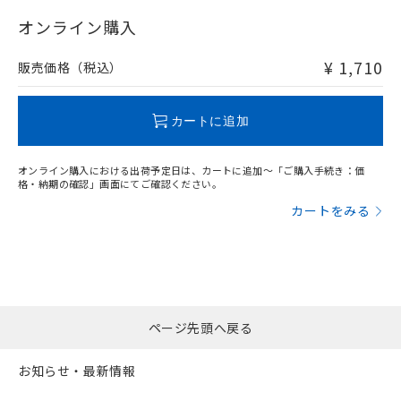
"対応済み"や非含有の記載がされた商品であっても、流通
在庫等で未対応品が混在する可能性があります。
オンライン購入
非含有品が必要な際は、弊社営業部門もしくは販売店へお
問い合わせください。
¥ 1,710
販売価格（税込）
この製品のRoHS/REACH対応状況ページへ
カートに追加
オンライン購入における出荷予定日は、カートに追加～「ご購入手続き：価
格・納期の確認」画面にてご確認ください。
カートをみる
ページ先頭へ戻る
お知らせ・最新情報