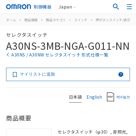
制御機器
Japan
ホーム
>
商品情報
>
商品カテゴリ
>
スイッチ
>
押ボタンスイッチ/表示灯
セレクタスイッチ
A30NS-3MB-NGA-G011-NN
A30NS / A30NW セレクタスイッチ 形式仕様一覧
マイリストに追加
日本語
English
PDF出力
商品概要
セレクタスイッチ（φ30）, 非照光,