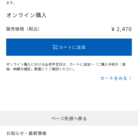
ます。
"対応済み"や非含有の記載がされた商品であっても、流通
在庫等で未対応品が混在する可能性があります。
オンライン購入
非含有品が必要な際は、弊社営業部門もしくは販売店へお
問い合わせください。
¥ 2,470
販売価格（税込）
この製品のRoHS/REACH対応状況ページへ
カートに追加
オンライン購入における出荷予定日は、カートに追加～「ご購入手続き：価
格・納期の確認」画面にてご確認ください。
カートをみる
ページ先頭へ戻る
お知らせ・最新情報