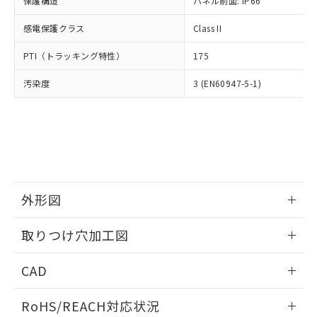
保護構造
パネル前面: IP66
オムロン制御機器販売店や当社販売拠
フタル酸エステル類の４物質については閾値を超える意
武器並びにこれらの製造装置等に一切
いては、お客様のお取引先、ま
図的な使用がないことを確認しています。
点は「
販売ネットワーク
」をご確認
※2 環境保護使用期限
使用いたしません。
感電保護クラス
Class II
たはお客様担当のオムロン制御
ください。
当社は、貴社製品を第三者に販売する
機器販売店・当社販売員にご確
在庫状況および標準価格結果を当社の
※2 対応予定月
「ｅ」：有害物質（10物質）のすべてが基
PTI（トラッキング特性）
175
場合は、上記1、2および3の内容を当
認ください)
事前の承諾なく第三者に漏洩または開
準値以下であることを示します。
該第三者に通知します。また当社は、
示しないようお願いします。
汚染度
3 (EN60947-5-1)
部品在庫の切り替え状況などにより、予定
「10」：通常の使用状況下において有害物
販売先および販売に係わる関係者が違
マイパーツ機能（部品リスト作成サー
空
受注生産機種、また在庫状況の
月が前後することがあります。
質が外部に漏えいし、環境に深刻な影響を
法に輸出するおそれがある場合は、取
ビス）をご利用いただくには、I-Web
白
情報を公開していない機種
及ぼさない年数を意味します。
り引きをいたしません。
メンバーズにご登録されている必要が
「－」：未確認です。当社販売部門へお問
あります。
い合わせください。
お客様が当ウェブサイト上で当社にご
※3 非含有証明書ダウンロード
登録された部品リストについて、当社
および当社の共同利用者が、当社の製
下記の非含有証明書をダウンロードするこ
品・サービスに関するお客様との取
外形図
とができます。
合意する
キャンセル
引・商談に必要な範囲で利用すること
をご了承ください。
情報更新：2026/05/21
取りつけ穴加工図
EU RoHS指令（10物質）の非含有証明書
※当社の共同利用者とは、
"個人情報
51物質の非含有証明書（当社基準）
の共同利用に関して"
の「1.共同利
情報更新：2026/05/21
※本証明書は発行日時点で非含有を証明す
CAD
用者の範囲」に記載されている法人を
るもので、過去に遡って非含有を証明する
指します。
ものではありません。
ログイン/会員登録いただくと、CADデータをダウンロー
RoHS/REACH対応状況
また、RoHS指令のフタル酸エステル類４
ドすることができます。