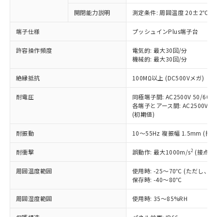
対応予定なし：EU RoHS指令（10物質）の
開閉能力説明
測定条件: 周囲温度 20±2℃、
以下の条件をお読みいただき、同意のうえ
非含有に非対応の商品で、対応品を出す予
ご利用ください。
定はありません。
端子仕様
プッシュインPlus端子台
調査・確認中：EU RoHS指令（10物質）の
本サービスは、当社制御機器事業取扱
※1 中国RoHS○×表
非含有の対応状況を調査中または確認中の
許容操作頻度
電気的: 最大30回/分
商品の当社在庫状況および標準価格
機械的: 最大30回/分
商品です。
(税抜)を提供させていただくもので
「○」：最大均質材料含有率が中国RoHSの
非該当品：ライセンス料など無形物で、有
す。
絶縁抵抗
100MΩ以上 (DC500Vメガ)
基準値以下であることを示します。
害物質有無と関係のない商品です。
当社制御機器事業取扱商品の中には、
「×」：最大均質材料含有率が中国RoHSの
仕入先様の事情により、非含有部品として
本サービスの対象外となる商品もある
耐電圧
同極端子間: AC2500V 50/60Hz
基準値を超えていることを示します。
いたものが、含有品と判明した場合などや
当社は、これら貴社製品のうち、外国
各端子とアース間: AC2500V 50/
ことをご了承ください。
「－」：未確認です。当社販売部門へお問
むを得ず変更することがあります。
為替および外国貿易法に定める商品
(初期値)
在庫状況および標準価格照会結果は、
い合わせください。
（以下｢規制貨物等」という）を輸出
記載している更新日時点での社内デー
*EU RoHS指令（10物質）：
耐振動
10～55Hz 複振幅 1.5mm (接
または国外への提供する場合は、日本
記
タに基づき作成されるものであり、閲
説明
鉛(Pb) 1000ppm以下、 水銀(Hg) 1000ppm以下、 カド
*中国RoHS10物質の基準値 (GB/T26572)：
国政府の輸出許可(または役務取引許
号
覧された時点での実際の在庫および標
ミウム(Cd) 100ppm以下、
Pb(鉛) :1000ppm、 Hg(水銀) : 1000ppm、 Cd(カドミウ
2
耐衝撃
誤動作: 最大1000m/s
(接点開
可)を取得するなどの必要な手続きを
六価クロム(Cr(Ⅵ)) 1000ppm以下、ポリ臭化ビフェニル
ム) : 100ppm、
準価格とは異なる場合があることをご
類(PBB) 1000ppm以下、ポリ臭化ジフェニルエーテル類
Cr(Ⅵ)(六価クロム) : 1000ppm、 PBBs(ポリ臭化ビフェ
とります。
了承ください。
(PBDE) 1000ppm以下、フタル酸ビス(2-エチルヘキシ
○
一定数以上の在庫あり
ニル類) : 1000ppm、 PBDEs(ポリ臭化ジフェニルエーテ
周囲温度範囲
使用時: -25～70℃ (ただし
当社は規制貨物を破棄する場合は、完
ル) (DEHP)(別名：DOP) 1000ppm以下、フタル酸ブチ
正式な納期状況および標準価格はお客
ル類) : 1000ppm、
保存時: -40～80℃
ルベンジル（BBP） 1000ppm以下、フタル酸ジブチル
全に破砕するなど、違法に輸出されな
DBP(フタル酸ジブチル) : 1000ppm、 DIBP(フタル酸ジ
様のお取引先、またはお客様担当のオ
（DBP） 1000ppm以下、フタル酸ジイソブチル
イソブチル) : 1000ppm、 BBP(フタル酸ブチルベンジ
△
一定数には満たないが在庫あり
いよう必要な手段を講じます。
ムロン制御機器販売店・当社販売員に
(DIBP) 1000ppm以下
周囲湿度範囲
使用時: 35～85%RH
ル) : 1000ppm、
当社は貴社製品を、核兵器、ミサイ
但し、RoHS指令で産業用監視および制御機器に対する
DEHP(フタル酸ビス(2-エチルヘキシル)) : 1000ppm
ご相談ください。
適用除外項目は除く。
ル、化学兵器、生物兵器またはその他
－
在庫なし(最新の在庫状況につ