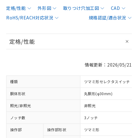
定格/性能
外形図
取りつけ穴加工図
CAD
RoHS/REACH対応状況
規格認証/適合状況
定格/性能
情報更新：2026/05/21
種類
ツマミ形セレクタスイッチ
胴体形状
丸胴形(φ30mm)
照光/非照光
非照光
ノッチ数
3ノッチ
操作部
操作部形状
ツマミ形