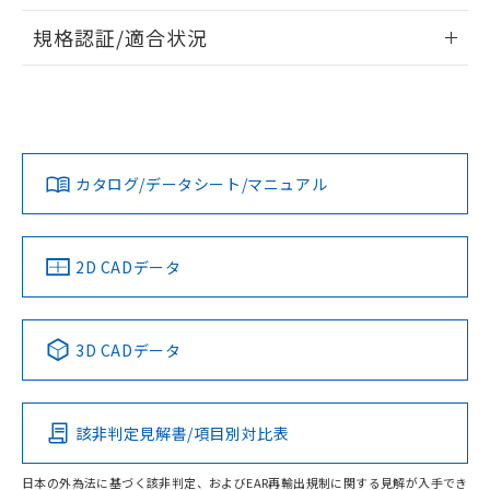
物質の対応では、対応完了までの期間は出
情報更新：2026/7/29
荷製品に未対応品が混在することから備考
規格認証/適合状況
欄に対応日を記載しておりました。
ログイン/会員登録
EU RoHS
注意事項・凡例
A30NS-3MB-NBA-P221-NNについての規格認証/適合状況に
既に当社にて対応品への在庫切替を完了
ついては、「カスタマーサポートセンタ お客様相談室」また
していることから、特段のことがない限
は貴社担当オムロン営業員または販売店にお問い合わせくだ
り、2022年1月12日より割愛しておりま
対応状況
対応予定月
※1
※2
さい。
す。
ダウンロードデータをご利用いただく前に、以下を必ずお読
みください。
カタログ/データシート/マニュアル
対応済み
ソフトウェアの使用条件
お問い合わせ
中国 RoHS
注意事項・凡例
2D CADデータ
中国 RoHS表
※1 ※2
3D CADデータ
Pb
Hg
Cd
Cr(VI)
該非判定見解書/項目別対比表
O
O
O
O
日本の外為法に基づく該非判定、およびEAR再輸出規制に関する見解が入手でき