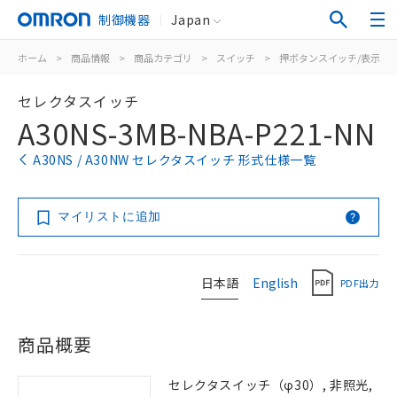
制御機器
Japan
ホーム
>
商品情報
>
商品カテゴリ
>
スイッチ
>
押ボタンスイッチ/表示灯
セレクタスイッチ
A30NS-3MB-NBA-P221-NN
A30NS / A30NW セレクタスイッチ 形式仕様一覧
マイリストに追加
日本語
English
PDF出力
商品概要
セレクタスイッチ（φ30）, 非照光,