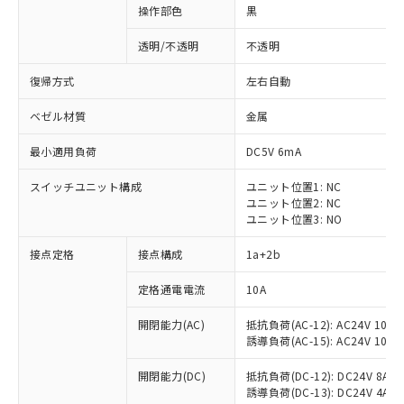
操作部色
黒
透明/不透明
不透明
復帰方式
左右自動
ベゼル材質
金属
最小適用負荷
DC5V 6mA
スイッチユニット構成
ユニット位置1: NC
ユニット位置2: NC
ユニット位置3: NO
接点定格
接点構成
1a+2b
※1 対応状況
定格通電電流
10A
対応済み：EU RoHS指令（10物質）の
開閉能力(AC)
抵抗負荷(AC-12): AC24V 10A/A
非含有に対応した製品が提供可能な商品で
誘導負荷(AC-15): AC24V 10A/AC
す。
対応予定：EU RoHS指令（10物質）の非含
開閉能力(DC)
抵抗負荷(DC-12): DC24V 8A/DC
ご利用条件
有に対応した製品に切り替える予定のある
誘導負荷(DC-13): DC24V 4A/DC
商品です。