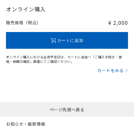
"対応済み"や非含有の記載がされた商品であっても、流通
在庫等で未対応品が混在する可能性があります。
オンライン購入
非含有品が必要な際は、弊社営業部門もしくは販売店へお
問い合わせください。
¥ 2,000
販売価格（税込）
この製品のRoHS/REACH対応状況ページへ
カートに追加
オンライン購入における出荷予定日は、カートに追加～「ご購入手続き：価
格・納期の確認」画面にてご確認ください。
カートをみる
ページ先頭へ戻る
お知らせ・最新情報