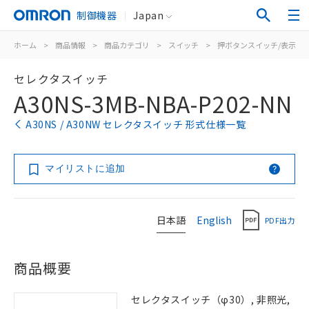
制御機器
Japan
ホーム
>
商品情報
>
商品カテゴリ
>
スイッチ
>
押ボタンスイッチ/表示灯
セレクタスイッチ
A30NS-3MB-NBA-P202-NN
A30NS / A30NW セレクタスイッチ 形式仕様一覧
マイリストに追加
日本語
English
PDF出力
商品概要
セレクタスイッチ（φ30）, 非照光,