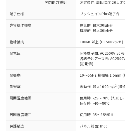
開閉能力説明
測定条件: 周囲温度 20±2℃、
対応予定なし：EU RoHS指令（10物質）の
以下の条件をお読みいただき、同意のうえ
非含有に非対応の商品で、対応品を出す予
ご利用ください。
端子仕様
プッシュインPlus端子台
定はありません。
調査・確認中：EU RoHS指令（10物質）の
本サービスは、当社制御機器事業取扱
許容操作頻度
電気的: 最大30回/分
※1 中国RoHS○×表
非含有の対応状況を調査中または確認中の
機械的: 最大30回/分
商品の当社在庫状況および標準価格
商品です。
(税抜)を提供させていただくもので
「○」：最大均質材料含有率が中国RoHSの
非該当品：ライセンス料など無形物で、有
絶縁抵抗
100MΩ以上 (DC500Vメガ)
す。
基準値以下であることを示します。
害物質有無と関係のない商品です。
当社制御機器事業取扱商品の中には、
「×」：最大均質材料含有率が中国RoHSの
仕入先様の事情により、非含有部品として
耐電圧
同極端子間: AC2500V 50/60Hz
本サービスの対象外となる商品もある
基準値を超えていることを示します。
いたものが、含有品と判明した場合などや
各端子とアース間: AC2500V 50/
当社は、これら貴社製品のうち、外国
ことをご了承ください。
「－」：未確認です。当社販売部門へお問
(初期値)
むを得ず変更することがあります。
為替および外国貿易法に定める商品
在庫状況および標準価格照会結果は、
い合わせください。
（以下｢規制貨物等」という）を輸出
記載している更新日時点での社内デー
耐振動
10～55Hz 複振幅 1.5mm (接
*EU RoHS指令（10物質）：
または国外への提供する場合は、日本
記
タに基づき作成されるものであり、閲
説明
鉛(Pb) 1000ppm以下、 水銀(Hg) 1000ppm以下、 カド
*中国RoHS10物質の基準値 (GB/T26572)：
国政府の輸出許可(または役務取引許
号
覧された時点での実際の在庫および標
ミウム(Cd) 100ppm以下、
2
耐衝撃
誤動作: 最大1000m/s
(接点開
Pb(鉛) :1000ppm、 Hg(水銀) : 1000ppm、 Cd(カドミウ
可)を取得するなどの必要な手続きを
六価クロム(Cr(Ⅵ)) 1000ppm以下、ポリ臭化ビフェニル
ム) : 100ppm、
準価格とは異なる場合があることをご
類(PBB) 1000ppm以下、ポリ臭化ジフェニルエーテル類
Cr(Ⅵ)(六価クロム) : 1000ppm、 PBBs(ポリ臭化ビフェ
とります。
周囲温度範囲
使用時: -25～70℃ (ただし
了承ください。
(PBDE) 1000ppm以下、フタル酸ビス(2-エチルヘキシ
○
一定数以上の在庫あり
ニル類) : 1000ppm、 PBDEs(ポリ臭化ジフェニルエーテ
当社は規制貨物を破棄する場合は、完
保存時: -40～80℃
ル) (DEHP)(別名：DOP) 1000ppm以下、フタル酸ブチ
正式な納期状況および標準価格はお客
ル類) : 1000ppm、
ルベンジル（BBP） 1000ppm以下、フタル酸ジブチル
全に破砕するなど、違法に輸出されな
DBP(フタル酸ジブチル) : 1000ppm、 DIBP(フタル酸ジ
様のお取引先、またはお客様担当のオ
（DBP） 1000ppm以下、フタル酸ジイソブチル
イソブチル) : 1000ppm、 BBP(フタル酸ブチルベンジ
△
一定数には満たないが在庫あり
周囲湿度範囲
使用時: 35～85%RH
いよう必要な手段を講じます。
ムロン制御機器販売店・当社販売員に
(DIBP) 1000ppm以下
ル) : 1000ppm、
当社は貴社製品を、核兵器、ミサイ
但し、RoHS指令で産業用監視および制御機器に対する
DEHP(フタル酸ビス(2-エチルヘキシル)) : 1000ppm
ご相談ください。
適用除外項目は除く。
保護構造
パネル前面: IP66
ル、化学兵器、生物兵器またはその他
－
在庫なし(最新の在庫状況につ
オムロン制御機器販売店や当社販売拠
フタル酸エステル類の４物質については閾値を超える意