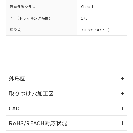
武器並びにこれらの製造装置等に一切
いては、お客様のお取引先、ま
図的な使用がないことを確認しています。
点は「
販売ネットワーク
」をご確認
感電保護クラス
Class II
※2 環境保護使用期限
使用いたしません。
たはお客様担当のオムロン制御
ください。
当社は、貴社製品を第三者に販売する
機器販売店・当社販売員にご確
在庫状況および標準価格結果を当社の
PTI（トラッキング特性）
175
※2 対応予定月
「ｅ」：有害物質（10物質）のすべてが基
場合は、上記1、2および3の内容を当
認ください)
事前の承諾なく第三者に漏洩または開
準値以下であることを示します。
該第三者に通知します。また当社は、
示しないようお願いします。
汚染度
3 (EN60947-5-1)
部品在庫の切り替え状況などにより、予定
「10」：通常の使用状況下において有害物
販売先および販売に係わる関係者が違
マイパーツ機能（部品リスト作成サー
空
受注生産機種、また在庫状況の
月が前後することがあります。
質が外部に漏えいし、環境に深刻な影響を
法に輸出するおそれがある場合は、取
ビス）をご利用いただくには、I-Web
白
情報を公開していない機種
及ぼさない年数を意味します。
り引きをいたしません。
メンバーズにご登録されている必要が
「－」：未確認です。当社販売部門へお問
あります。
い合わせください。
お客様が当ウェブサイト上で当社にご
※3 非含有証明書ダウンロード
登録された部品リストについて、当社
および当社の共同利用者が、当社の製
下記の非含有証明書をダウンロードするこ
外形図
品・サービスに関するお客様との取
とができます。
合意する
キャンセル
引・商談に必要な範囲で利用すること
情報更新：2026/05/21
をご了承ください。
取りつけ穴加工図
EU RoHS指令（10物質）の非含有証明書
※当社の共同利用者とは、
"個人情報
51物質の非含有証明書（当社基準）
情報更新：2026/05/21
の共同利用に関して"
の「1.共同利
CAD
※本証明書は発行日時点で非含有を証明す
用者の範囲」に記載されている法人を
るもので、過去に遡って非含有を証明する
指します。
ログイン/会員登録いただくと、CADデータをダウンロー
ものではありません。
RoHS/REACH対応状況
ドすることができます。
また、RoHS指令のフタル酸エステル類４
物質の対応では、対応完了までの期間は出