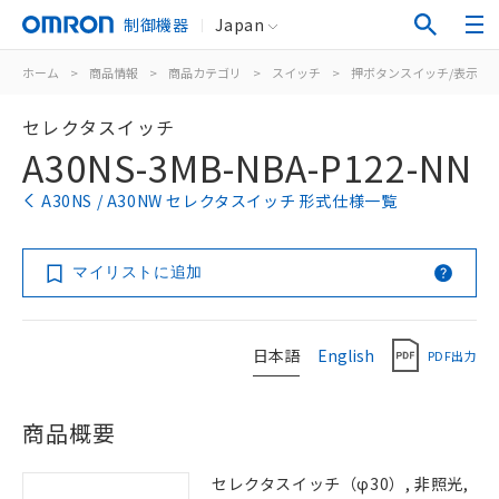
制御機器
Japan
ホーム
>
商品情報
>
商品カテゴリ
>
スイッチ
>
押ボタンスイッチ/表示灯
セレクタスイッチ
A30NS-3MB-NBA-P122-NN
A30NS / A30NW セレクタスイッチ 形式仕様一覧
マイリストに追加
日本語
English
PDF出力
商品概要
セレクタスイッチ（φ30）, 非照光,