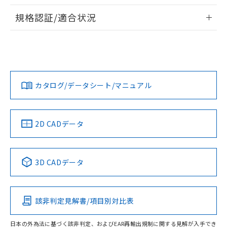
物質の対応では、対応完了までの期間は出
情報更新：2026/7/29
荷製品に未対応品が混在することから備考
規格認証/適合状況
欄に対応日を記載しておりました。
ログイン/会員登録
EU RoHS
注意事項・凡例
A30NS-3MB-NBA-P122-NNについての規格認証/適合状況に
既に当社にて対応品への在庫切替を完了
ついては、「カスタマーサポートセンタ お客様相談室」また
していることから、特段のことがない限
は貴社担当オムロン営業員または販売店にお問い合わせくだ
り、2022年1月12日より割愛しておりま
対応状況
対応予定月
※1
※2
さい。
す。
ダウンロードデータをご利用いただく前に、以下を必ずお読
みください。
カタログ/データシート/マニュアル
対応済み
ソフトウェアの使用条件
お問い合わせ
中国 RoHS
注意事項・凡例
2D CADデータ
中国 RoHS表
※1 ※2
3D CADデータ
Pb
Hg
Cd
Cr(VI)
該非判定見解書/項目別対比表
O
O
O
O
日本の外為法に基づく該非判定、およびEAR再輸出規制に関する見解が入手でき