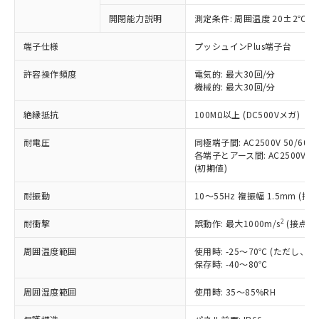
対応予定なし：EU RoHS指令（10物質）の
開閉能力説明
測定条件: 周囲温度 20±2℃、
以下の条件をお読みいただき、同意のうえ
非含有に非対応の商品で、対応品を出す予
ご利用ください。
定はありません。
端子仕様
プッシュインPlus端子台
調査・確認中：EU RoHS指令（10物質）の
本サービスは、当社制御機器事業取扱
※1 中国RoHS○×表
非含有の対応状況を調査中または確認中の
許容操作頻度
電気的: 最大30回/分
商品の当社在庫状況および標準価格
機械的: 最大30回/分
商品です。
(税抜)を提供させていただくもので
「○」：最大均質材料含有率が中国RoHSの
非該当品：ライセンス料など無形物で、有
す。
絶縁抵抗
100MΩ以上 (DC500Vメガ)
基準値以下であることを示します。
害物質有無と関係のない商品です。
当社制御機器事業取扱商品の中には、
「×」：最大均質材料含有率が中国RoHSの
仕入先様の事情により、非含有部品として
本サービスの対象外となる商品もある
耐電圧
同極端子間: AC2500V 50/60Hz
基準値を超えていることを示します。
いたものが、含有品と判明した場合などや
当社は、これら貴社製品のうち、外国
各端子とアース間: AC2500V 50/
ことをご了承ください。
「－」：未確認です。当社販売部門へお問
むを得ず変更することがあります。
為替および外国貿易法に定める商品
(初期値)
在庫状況および標準価格照会結果は、
い合わせください。
（以下｢規制貨物等」という）を輸出
記載している更新日時点での社内デー
*EU RoHS指令（10物質）：
耐振動
10～55Hz 複振幅 1.5mm (接
または国外への提供する場合は、日本
記
タに基づき作成されるものであり、閲
説明
鉛(Pb) 1000ppm以下、 水銀(Hg) 1000ppm以下、 カド
*中国RoHS10物質の基準値 (GB/T26572)：
国政府の輸出許可(または役務取引許
号
覧された時点での実際の在庫および標
ミウム(Cd) 100ppm以下、
Pb(鉛) :1000ppm、 Hg(水銀) : 1000ppm、 Cd(カドミウ
2
耐衝撃
誤動作: 最大1000m/s
(接点開
可)を取得するなどの必要な手続きを
六価クロム(Cr(Ⅵ)) 1000ppm以下、ポリ臭化ビフェニル
ム) : 100ppm、
準価格とは異なる場合があることをご
類(PBB) 1000ppm以下、ポリ臭化ジフェニルエーテル類
Cr(Ⅵ)(六価クロム) : 1000ppm、 PBBs(ポリ臭化ビフェ
とります。
了承ください。
(PBDE) 1000ppm以下、フタル酸ビス(2-エチルヘキシ
○
一定数以上の在庫あり
ニル類) : 1000ppm、 PBDEs(ポリ臭化ジフェニルエーテ
周囲温度範囲
使用時: -25～70℃ (ただし
当社は規制貨物を破棄する場合は、完
ル) (DEHP)(別名：DOP) 1000ppm以下、フタル酸ブチ
正式な納期状況および標準価格はお客
ル類) : 1000ppm、
保存時: -40～80℃
ルベンジル（BBP） 1000ppm以下、フタル酸ジブチル
全に破砕するなど、違法に輸出されな
DBP(フタル酸ジブチル) : 1000ppm、 DIBP(フタル酸ジ
様のお取引先、またはお客様担当のオ
（DBP） 1000ppm以下、フタル酸ジイソブチル
イソブチル) : 1000ppm、 BBP(フタル酸ブチルベンジ
△
一定数には満たないが在庫あり
いよう必要な手段を講じます。
ムロン制御機器販売店・当社販売員に
(DIBP) 1000ppm以下
周囲湿度範囲
使用時: 35～85%RH
ル) : 1000ppm、
当社は貴社製品を、核兵器、ミサイ
但し、RoHS指令で産業用監視および制御機器に対する
DEHP(フタル酸ビス(2-エチルヘキシル)) : 1000ppm
ご相談ください。
適用除外項目は除く。
ル、化学兵器、生物兵器またはその他
－
在庫なし(最新の在庫状況につ