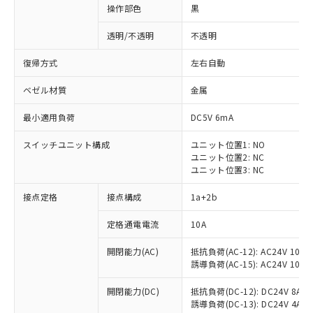
操作部色
黒
透明/不透明
不透明
復帰方式
左右自動
ベゼル材質
金属
最小適用負荷
DC5V 6mA
スイッチユニット構成
ユニット位置1: NO
ユニット位置2: NC
ユニット位置3: NC
接点定格
接点構成
1a+2b
※1 対応状況
定格通電電流
10A
対応済み：EU RoHS指令（10物質）の
開閉能力(AC)
抵抗負荷(AC-12): AC24V 10A/A
非含有に対応した製品が提供可能な商品で
誘導負荷(AC-15): AC24V 10A/AC
す。
対応予定：EU RoHS指令（10物質）の非含
開閉能力(DC)
抵抗負荷(DC-12): DC24V 8A/DC
ご利用条件
有に対応した製品に切り替える予定のある
誘導負荷(DC-13): DC24V 4A/DC
商品です。