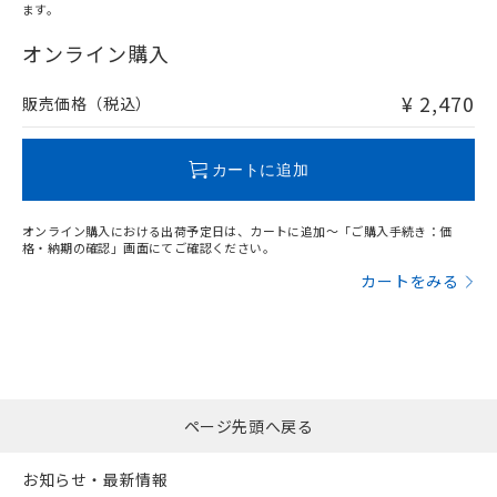
ます。
"対応済み"や非含有の記載がされた商品であっても、流通
在庫等で未対応品が混在する可能性があります。
オンライン購入
非含有品が必要な際は、弊社営業部門もしくは販売店へお
問い合わせください。
¥ 2,470
販売価格（税込）
この製品のRoHS/REACH対応状況ページへ
カートに追加
オンライン購入における出荷予定日は、カートに追加～「ご購入手続き：価
格・納期の確認」画面にてご確認ください。
カートをみる
ページ先頭へ戻る
お知らせ・最新情報