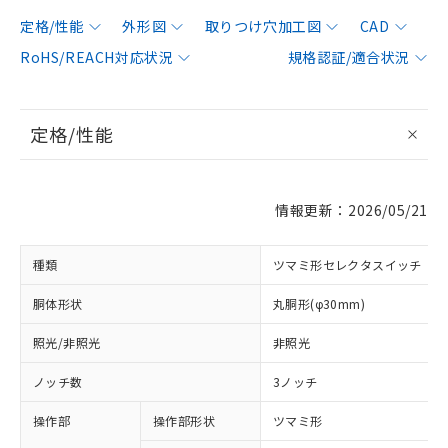
定格/性能
外形図
取りつけ穴加工図
CAD
RoHS/REACH対応状況
規格認証/適合状況
定格/性能
情報更新：2026/05/21
種類
ツマミ形セレクタスイッチ
胴体形状
丸胴形(φ30mm)
照光/非照光
非照光
ノッチ数
3ノッチ
操作部
操作部形状
ツマミ形