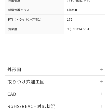
保護構造
パネル前面: IP66
オムロン制御機器販売店や当社販売拠
フタル酸エステル類の４物質については閾値を超える意
武器並びにこれらの製造装置等に一切
いては、お客様のお取引先、ま
図的な使用がないことを確認しています。
点は「
販売ネットワーク
」をご確認
※2 環境保護使用期限
使用いたしません。
感電保護クラス
Class II
たはお客様担当のオムロン制御
ください。
当社は、貴社製品を第三者に販売する
機器販売店・当社販売員にご確
在庫状況および標準価格結果を当社の
※2 対応予定月
「ｅ」：有害物質（10物質）のすべてが基
PTI（トラッキング特性）
175
場合は、上記1、2および3の内容を当
認ください)
事前の承諾なく第三者に漏洩または開
準値以下であることを示します。
該第三者に通知します。また当社は、
示しないようお願いします。
汚染度
3 (EN60947-5-1)
部品在庫の切り替え状況などにより、予定
「10」：通常の使用状況下において有害物
販売先および販売に係わる関係者が違
マイパーツ機能（部品リスト作成サー
空
受注生産機種、また在庫状況の
月が前後することがあります。
質が外部に漏えいし、環境に深刻な影響を
法に輸出するおそれがある場合は、取
ビス）をご利用いただくには、I-Web
白
情報を公開していない機種
及ぼさない年数を意味します。
り引きをいたしません。
メンバーズにご登録されている必要が
「－」：未確認です。当社販売部門へお問
あります。
い合わせください。
お客様が当ウェブサイト上で当社にご
※3 非含有証明書ダウンロード
登録された部品リストについて、当社
および当社の共同利用者が、当社の製
下記の非含有証明書をダウンロードするこ
品・サービスに関するお客様との取
外形図
とができます。
合意する
キャンセル
引・商談に必要な範囲で利用すること
をご了承ください。
情報更新：2026/05/21
取りつけ穴加工図
EU RoHS指令（10物質）の非含有証明書
※当社の共同利用者とは、
"個人情報
51物質の非含有証明書（当社基準）
の共同利用に関して"
の「1.共同利
情報更新：2026/05/21
※本証明書は発行日時点で非含有を証明す
CAD
用者の範囲」に記載されている法人を
るもので、過去に遡って非含有を証明する
指します。
ものではありません。
ログイン/会員登録いただくと、CADデータをダウンロー
RoHS/REACH対応状況
また、RoHS指令のフタル酸エステル類４
ドすることができます。